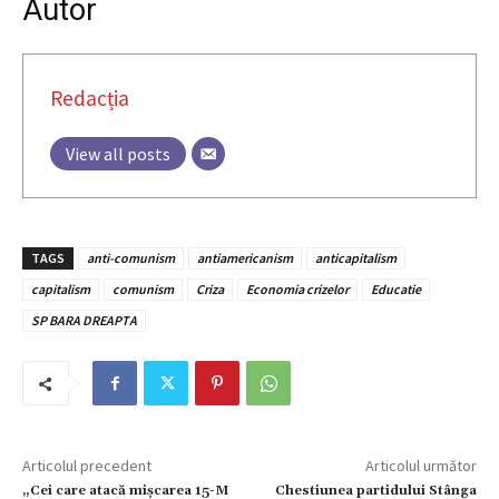
Autor
Redacția
View all posts
TAGS
anti-comunism
antiamericanism
anticapitalism
capitalism
comunism
Criza
Economia crizelor
Educatie
SP BARA DREAPTA
Articolul precedent
Articolul următor
„Cei care atacă mișcarea 15-M
Chestiunea partidului Stânga