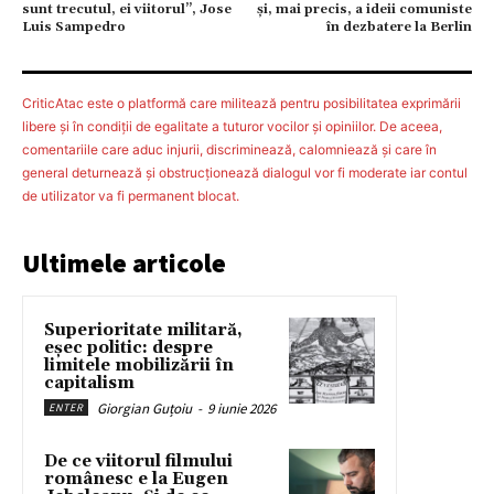
sunt trecutul, ei viitorul”, Jose
şi, mai precis, a ideii comuniste
Luis Sampedro
în dezbatere la Berlin
CriticAtac este o platformă care militează pentru posibilitatea exprimării
libere şi în condiţii de egalitate a tuturor vocilor şi opiniilor. De aceea,
comentariile care aduc injurii, discriminează, calomniează şi care în
general deturnează şi obstrucţionează dialogul vor fi moderate iar contul
de utilizator va fi permanent blocat.
Ultimele articole
Superioritate militară,
eșec politic: despre
limitele mobilizării în
capitalism
Giorgian Guțoiu
-
9 iunie 2026
ENTER
De ce viitorul filmului
românesc e la Eugen