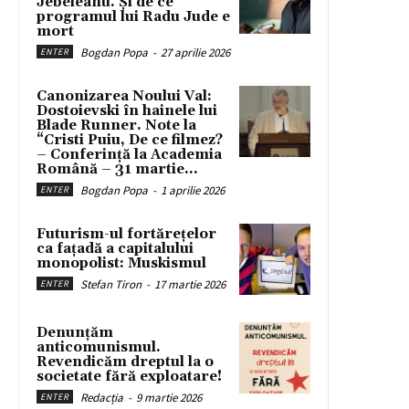
Jebeleanu. Și de ce
programul lui Radu Jude e
mort
Bogdan Popa
-
27 aprilie 2026
ENTER
Canonizarea Noului Val:
Dostoievski în hainele lui
Blade Runner. Note la
“Cristi Puiu, De ce filmez?
– Conferință la Academia
Română – 31 martie...
Bogdan Popa
-
1 aprilie 2026
ENTER
Futurism-ul fortărețelor
ca fațadă a capitalului
monopolist: Muskismul
Stefan Tiron
-
17 martie 2026
ENTER
Denunțăm
anticomunismul.
Revendicăm dreptul la o
societate fără exploatare!
Redacția
-
9 martie 2026
ENTER