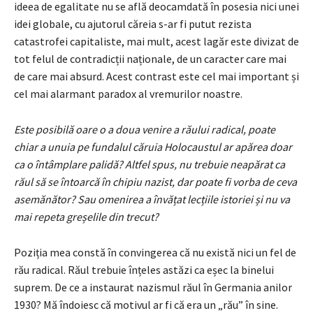
ideea de egalitate nu se află deocamdată în posesia nici unei
idei globale, cu ajutorul căreia s-ar fi putut rezista
catastrofei capitaliste, mai mult, acest lagăr este divizat de
tot felul de contradicții naționale, de un caracter care mai
de care mai absurd. Acest contrast este cel mai important și
cel mai alarmant paradox al vremurilor noastre.
Este posibilă oare o a doua venire a răului radical, poate
chiar a unuia pe fundalul căruia Holocaustul ar apărea doar
ca o întâmplare palidă? Altfel spus, nu trebuie neapărat ca
răul să se întoarcă în chipiu nazist, dar poate fi vorba de ceva
asemănător? Sau omenirea a învățat lecțiile istoriei și nu va
mai repeta greșelile din trecut?
Poziția mea constă în convingerea că nu există nici un fel de
rău radical. Răul trebuie înțeles astăzi ca eșec la binelui
suprem. De ce a instaurat nazismul răul în Germania anilor
1930? Mă îndoiesc că motivul ar fi că era un „rău” în sine.