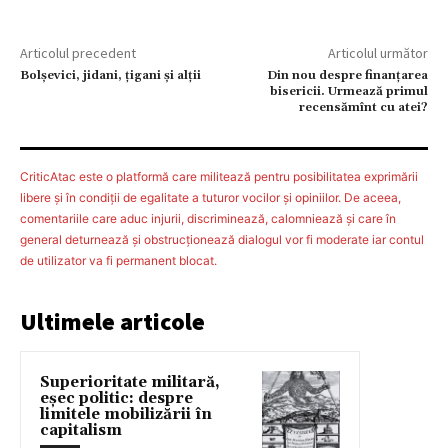
Articolul precedent
Articolul următor
Bolșevici, jidani, țigani și alții
Din nou despre finanţarea
bisericii. Urmează primul
recensămînt cu atei?
CriticAtac este o platformă care militează pentru posibilitatea exprimării
libere şi în condiţii de egalitate a tuturor vocilor şi opiniilor. De aceea,
comentariile care aduc injurii, discriminează, calomniează şi care în
general deturnează şi obstrucţionează dialogul vor fi moderate iar contul
de utilizator va fi permanent blocat.
Ultimele articole
Superioritate militară,
eșec politic: despre
limitele mobilizării în
capitalism