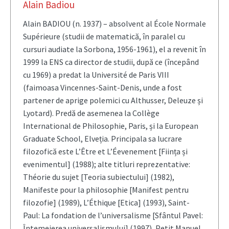
Alain Badiou
Alain BADIOU (n. 1937) – absolvent al École Normale
Supérieure (studii de matematică, în paralel cu
cursuri audiate la Sorbona, 1956-1961), el a revenit în
1999 la ENS ca director de studii, după ce (începând
cu 1969) a predat la Université de Paris VIII
(faimoasa Vincennes-Saint-Denis, unde a fost
partener de aprige polemici cu Althusser, Deleuze și
Lyotard). Predă de asemenea la Collège
International de Philosophie, Paris, și la European
Graduate School, Elveția. Principala sa lucrare
filozofică este L’Être et L’Éevenement [Ființa și
evenimentul] (1988); alte titluri reprezentative:
Théorie du sujet [Teoria subiectului] (1982),
Manifeste pour la philosophie [Manifest pentru
filozofie] (1989), L’Éthique [Etica] (1993), Saint-
Paul: La fondation de l’universalisme [Sfântul Pavel:
Întemeierea universalismului] (1997), Petit Manuel