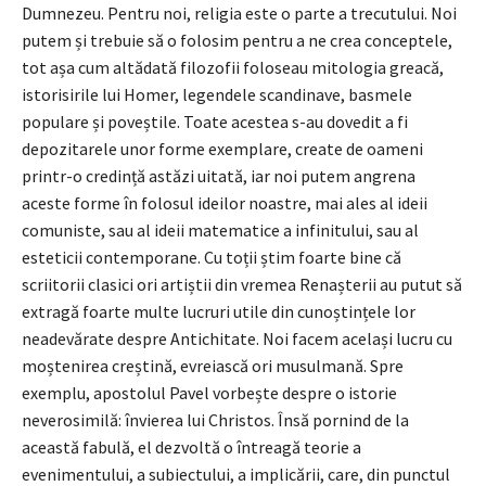
Dumnezeu. Pentru noi, religia este o parte a trecutului. Noi
putem și trebuie să o folosim pentru a ne crea conceptele,
tot așa cum altădată filozofii foloseau mitologia greacă,
istorisirile lui Homer, legendele scandinave, basmele
populare și poveștile. Toate acestea s-au dovedit a fi
depozitarele unor forme exemplare, create de oameni
printr-o credință astăzi uitată, iar noi putem angrena
aceste forme în folosul ideilor noastre, mai ales al ideii
comuniste, sau al ideii matematice a infinitului, sau al
esteticii contemporane. Cu toții știm foarte bine că
scriitorii clasici ori artiștii din vremea Renașterii au putut să
extragă foarte multe lucruri utile din cunoștințele lor
neadevărate despre Antichitate. Noi facem același lucru cu
moștenirea creștină, evreiască ori musulmană. Spre
exemplu, apostolul Pavel vorbește despre o istorie
neverosimilă: învierea lui Christos. Însă pornind de la
această fabulă, el dezvoltă o întreagă teorie a
evenimentului, a subiectului, a implicării, care, din punctul