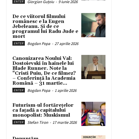
Giorgian Guțoiu
-
9 iunie 2026
ENTER
De ce viitorul filmului
românesc e la Eugen
Jebeleanu. Și de ce
programul lui Radu Jude e
mort
Bogdan Popa
-
27 aprilie 2026
ENTER
Canonizarea Noului Val:
Dostoievski în hainele lui
Blade Runner. Note la
“Cristi Puiu, De ce filmez?
– Conferință la Academia
Română – 31 martie...
Bogdan Popa
-
1 aprilie 2026
ENTER
Futurism-ul fortărețelor
ca fațadă a capitalului
monopolist: Muskismul
Stefan Tiron
-
17 martie 2026
ENTER
Denunțăm