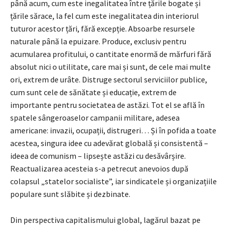
până acum, cum este inegalitatea între țările bogate și
țările sărace, la fel cum este inegalitatea din interiorul
tuturor acestor țări, fără excepție. Absoarbe resursele
naturale până la epuizare. Produce, exclusiv pentru
acumularea profitului, o cantitate enormă de mărfuri fără
absolut nici o utilitate, care mai și sunt, de cele mai multe
ori, extrem de urâte. Distruge sectorul serviciilor publice,
cum sunt cele de sănătate și educație, extrem de
importante pentru societatea de astăzi. Tot el se află în
spatele sângeroaselor campanii militare, adesea
americane: invazii, ocupații, distrugeri… Și în pofida a toate
acestea, singura idee cu adevărat globală și consistentă –
ideea de comunism – lipsește astăzi cu desăvârșire.
Reactualizarea acesteia s-a petrecut anevoios după
colapsul „statelor socialiste”, iar sindicatele și organizațiile
populare sunt slăbite și dezbinate.
Din perspectiva capitalismului global, lagărul bazat pe