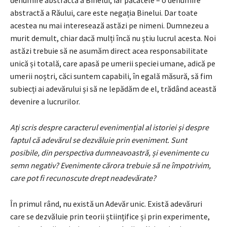
abstractă a Răului, care este negația Binelui. Dar toate
acestea nu mai interesează astăzi pe nimeni. Dumnezeu a
murit demult, chiar dacă mulți încă nu știu lucrul acesta. Noi
astăzi trebuie să ne asumăm direct acea responsabilitate
unică și totală, care apasă pe umerii speciei umane, adică pe
umerii noștri, căci suntem capabili, în egală măsură, să fim
subiecți ai adevărului și să ne lepădăm de el, trădând această
devenire a lucrurilor.
Ați scris despre caracterul evenimențial al istoriei și despre
faptul că adevărul se dezvăluie prin eveniment. Sunt
posibile, din perspectiva dumneavoastră, și evenimente cu
semn negativ? Evenimente cărora trebuie să ne împotrivim,
care pot fi recunoscute drept neadevărate?
În primul rând, nu există un Adevăr unic. Există adevăruri
care se dezvăluie prin teorii științifice și prin experimente,