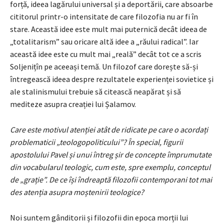
forță, ideea lagărului universal și a deportării, care absoarbe
cititorul printr-o intensitate de care filozofia nu ar fi în
stare. Această idee este mult mai puternică decât ideea de
„totalitarism” sau oricare altă idee a „răului radical”. Iar
această idee este cu mult mai „reală” decât tot ce a scris
Soljenițîn pe aceeași temă. Un filozof care dorește să-și
întregească ideea despre rezultatele experienței sovietice și
ale stalinismului trebuie să citească neapărat și să
mediteze asupra creației lui Șalamov.
Care este motivul atenției atât de ridicate pe care o acordați
problematicii „teologopoliticului”? În special, figurii
apostolului Pavel și unui întreg șir de concepte împrumutate
din vocabularul teologic, cum este, spre exemplu, conceptul
de „grație”. De ce își îndreaptă filozofii contemporani tot mai
des atenția asupra moștenirii teologice?
Noi suntem gânditorii și filozofii din epoca morții lui