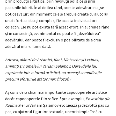
prin producții artistice, prin revoluții politice și prin
pasiunile iubirii. În al doilea rând, aceste adevăruri nu „se
pot dezvălui”, din moment ce ele trebuie create cu ajutorul
unui efort asiduu și complex, fie acesta individual ori
colectiv. Ele nu pot exista fără acest efort. În al treilea rând
și în consecință, evenimentul nu poate fi „dezvăluirea”
adevărului, dar poate fi exclusiv o posibilitate de a crea
adevărul într-o lume dată.
Adesea, alături de Aristotel, Kant, Nietzsche și Levinas,
amintiți și numele lui Varlam Șalamov. Oare ideile lui,
exprimate într-o formă artistică, au aceeași semnificație
precum eforturile atâtor mari filozofi?
Aș considera chiar mai importante capodoperele artistice
decât capodoperele filozofice. Spre exemplu,
Povestirile din
Kolîma
ale lui Varlam Șalamov evoluează și dezvoltă pas cu
pas, cu ajutorul figurilor textuale, uneori simple însă cu