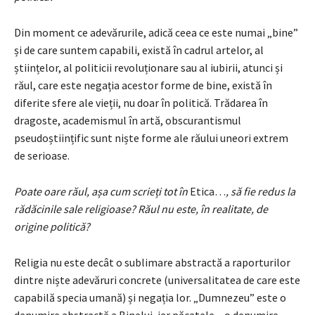
Din moment ce adevărurile, adică ceea ce este numai „bine”
și de care suntem capabili, există în cadrul artelor, al
științelor, al politicii revoluționare sau al iubirii, atunci și
răul, care este negația acestor forme de bine, există în
diferite sfere ale vieții, nu doar în politică. Trădarea în
dragoste, academismul în artă, obscurantismul
pseudoștiințific sunt niște forme ale răului uneori extrem
de serioase.
Poate oare răul, așa cum scrieți tot în
Etica…
, să fie redus la
rădăcinile sale religioase? Răul nu este, în realitate, de
origine politică?
Religia nu este decât o sublimare abstractă a raporturilor
dintre niște adevăruri concrete (universalitatea de care este
capabilă specia umană) și negația lor. „Dumnezeu” este o
denumire abstractă a Binelui, iar păcatele – o denumire