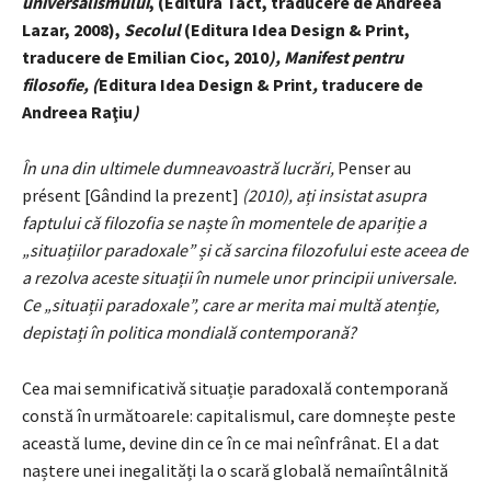
universalismului
, (Editura Tact, traducere de Andreea
Lazar, 2008),
Secolul
(Editura Idea Design & Print,
traducere de Emilian Cioc, 2010
), Manifest pentru
filosofie, (
Editura Idea Design & Print
,
traducere de
Andreea Raţiu
)
În una din ultimele dumneavoastră lucrări,
Penser au
présent [Gândind la prezent]
(2010), ați insistat asupra
faptului că filozofia se naște în momentele de apariție a
„situațiilor paradoxale” și că sarcina filozofului este aceea de
a rezolva aceste situații în numele unor principii universale.
Ce „situații paradoxale”, care ar merita mai multă atenție,
depistați în politica mondială contemporană?
Cea mai semnificativă situație paradoxală contemporană
constă în următoarele: capitalismul, care domnește peste
această lume, devine din ce în ce mai neînfrânat. El a dat
naștere unei inegalități la o scară globală nemaiîntâlnită