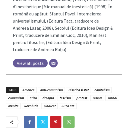
d’inesthétique [Mic manual de inestetică] (1998). În
română au apărut: Sfantul Pavel. Intemeierea
universalismului, (Editura Tact, traducere de
Andreea Lazar, 2008), Secolul (Editura Idea Design &
Print, traducere de Emilian Cioc, 2010), Manifest
pentru filosofie, (Editura Idea Design & Print,
traducere de Andreea Raţiu)
View all posts
TAGS
America
anti-comunism
Biserica si stat
capitalism
comunism
Criza
dreapta
fascism
protest
rasism
razboi
revolta
Revolutie
sindicat
SP SLIDE