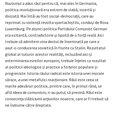
Nazismul a adus răul pentru că, mai ales în Germania,
politica revoluționară era extrem de slabă, incertă și
divizată. Mai întâi au fost social-democrații, care au
reprimat cu violență revolta spartachiștilo, conduși de Rosa
Luxemburg. Pe atunci politica Partidului Comunist German
era ezitantă, contradictorie și lipsită de o forță reală. Aici
trebuie să admitem vina destul de însemnată pe care a
avut-o conducerea sovietică în frunte cu Stalin. Rezultatul
global al tuturor acestor realități, incluzând aici și
exterminarea evreilor europeni, trebuie înțeles ca rezultat
al politicii ideologice și practice a forțelor populare și
progresiste. Istoria răului radical este istoria unei morale
sărace, a unei metafizici reacționare. Răul este ceea ce
marile adevăruri politice, printre care, în primul rând, se
află ideea de comunism, n-au putut să prevină. Răul este
consecința slăbiciunii acțiunilor noastre, care ar fi trebuit să
ne îndrume către dreptate.