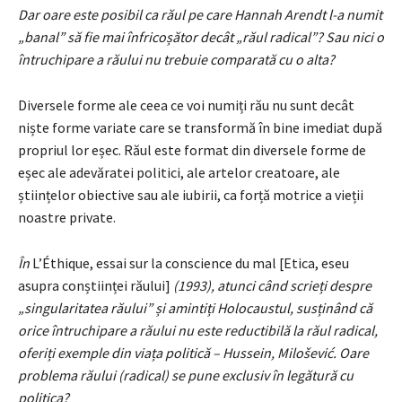
Dar oare este posibil ca răul pe care Hannah Arendt l-a numit
„banal” să fie mai înfricoșător decât „răul radical”? Sau nici o
întruchipare a răului nu trebuie comparată cu o alta?
Diversele forme ale ceea ce voi numiți rău nu sunt decât
niște forme variate care se transformă în bine imediat după
propriul lor eșec. Răul este format din diversele forme de
eșec ale adevăratei politici, ale artelor creatoare, ale
științelor obiective sau ale iubirii, ca forță motrice a vieții
noastre private.
În
L’Éthique, essai sur la conscience du mal [Etica, eseu
asupra conștiinței răului]
(1993), atunci când scrieți despre
„singularitatea răului” și amintiți Holocaustul, susținând că
orice întruchipare a răului nu este reductibilă la răul radical,
oferiți exemple din viața politică – Hussein, Milošević. Oare
problema răului (radical) se pune exclusiv în legătură cu
politica?