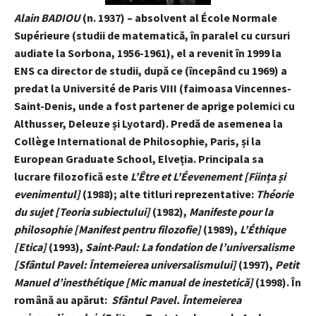
Alain BADIOU
(n. 1937) – absolvent al École Normale
Supérieure (studii de matematică, în paralel cu cursuri
audiate la Sorbona, 1956-1961), el a revenit în 1999 la
ENS ca director de studii, după ce (începând cu 1969) a
predat la Université de Paris VIII (faimoasa Vincennes-
Saint-Denis, unde a fost partener de aprige polemici cu
Althusser, Deleuze și Lyotard). Predă de asemenea la
Collège International de Philosophie, Paris, și la
European Graduate School, Elveția. Principala sa
lucrare filozofică este
L’Être et L’Éevenement [Ființa și
evenimentul]
(1988); alte titluri reprezentative:
Théorie
du sujet [Teoria subiectului]
(1982),
Manifeste pour la
philosophie [Manifest pentru filozofie]
(1989),
L’Éthique
[Etica]
(1993),
Saint-Paul: La fondation de l’universalisme
[Sfântul Pavel: Întemeierea universalismului]
(1997),
Petit
Manuel d’inesthétique [Mic manual de inestetică]
(1998). În
română au apărut:
Sfântul Pavel. Întemeierea