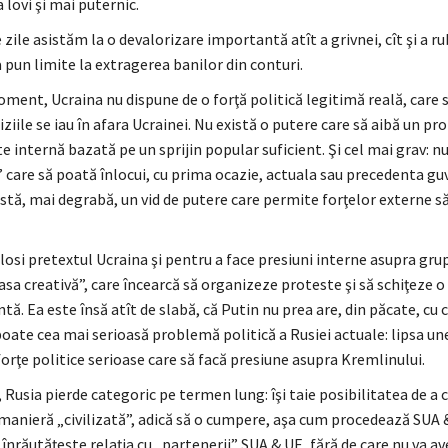
a lovi şi mai puternic.
 zile asistăm la o devalorizare importantă atît a grivnei, cît şi a ru
 pun limite la extragerea banilor din conturi.
ment, Ucraina nu dispune de o forţă politică legitimă reală, care 
ciziile se iau în afara Ucrainei. Nu există o putere care să aibă un pro
e internă bazată pe un sprijin popular suficient. Şi cel mai grav: nu
” care să poată înlocui, cu prima ocazie, actuala sau precedenta gu
stă, mai degrabă, un vid de putere care permite forţelor externe să
losi pretextul Ucraina şi pentru a face presiuni interne asupra gru
sa creativă”, care încearcă să organizeze proteste şi să schiţeze o
ă. Ea este însă atît de slabă, că Putin nu prea are, din păcate, cu c
oate cea mai serioasă problemă politică a Rusiei actuale: lipsa une
forţe politice serioase care să facă presiune asupra Kremlinului.
 Rusia pierde categoric pe termen lung: îşi taie posibilitatea de a c
manieră „civilizată”, adică să o cumpere, aşa cum procedează SUA &
i înrăutăţeşte relaţia cu „partenerii” SUA & UE, fără de care nu va av