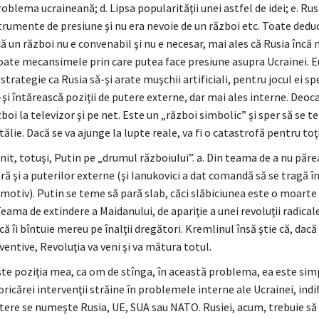
roblema ucraineană; d. Lipsa popularităţii unei astfel de idei; e. Ru
trumente de presiune şi nu era nevoie de un război etc. Toate deduc
ă un război nu e convenabil şi nu e necesar, mai ales că Rusia încă 
oate mecansimele prin care putea face presiune asupra Ucrainei. E
 strategie ca Rusia să-şi arate muşchii artificiali, pentru jocul ei spe
şi întărească poziţii de putere externe, dar mai ales interne. Deo
boi la televizor şi pe net. Este un „război simbolic” şi sper să se t
ălie. Dacă se va ajunge la lupte reale, va fi o catastrofă pentru toţi
nit, totuşi, Putin pe „drumul războiului”. a. Din teama de a nu părea
ară şi a puterilor externe (şi Ianukovici a dat comandă să se tragă 
 motiv). Putin se teme să pară slab, căci slăbiciunea este o moarte 
Teama de extindere a Maidanului, de apariţie a unei revoluţii radicale
că îi bîntuie mereu pe înalţii dregători. Kremlinul însă ştie că, dacă
entive, Revoluţia va veni şi va mătura totul.
şte poziţia mea, ca om de stînga, în această problema, ea este simp
ricărei intervenţii străine în problemele interne ale Ucrainei, ind
tere se numeşte Rusia, UE, SUA sau NATO. Rusiei, acum, trebuie să 