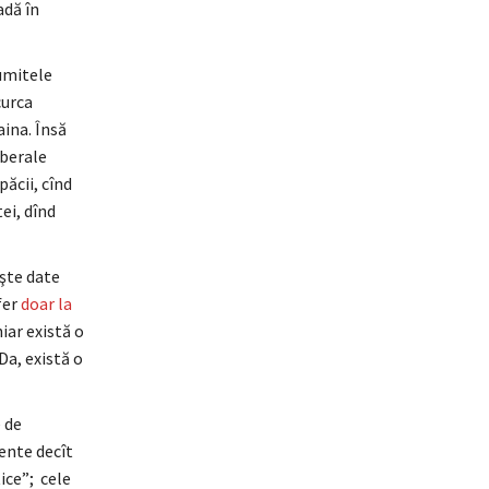
adă în
numitele
curca
aina. Însă
iberale
ăcii, cînd
ei, dînd
işte date
fer
doar la
hiar există o
Da, există o
 de
lente decît
ice”; cele