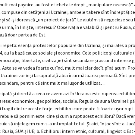
mult mai paşnice, au fost etichetate drept „manipulare rusească”
 compuse din cetăţeni ai Ucrainei, ambele tabere sînt îndreptățite
şi să-şi dorească „un proiect de ţară”. Le ajutăm să negocieze sau 
 urma, în linişte, interesul? Observaţia e valabilă şi pentru Rusia, 
ază doar partea de Est.
i repeta: esența protestelor populare din Ucraina, şi mai ales a pr
4, au la bază cauze sociale şi economice. Cele politice şi culturale 
mocrație, libertate, civilizaţie) sînt secundare şi ascund interese g
 Asta se va vedea foarte curînd, mult mai clar decît pînă acum. P
Ucrainei vor ieşi la suprafață abia în următoarea perioadă. Sînt pre
ecundare, pentru că sînt mult mai uşor de utilizat…
ipală şi directă a ceea ce avem azi în Ucraina este ruperea echilibr
terese: economice, geopolitice, sociale. Regula de aur a Ucrainei: p
i fragil dintre aceste forţe, echilibru care poate fi foarte uşor rupt
trebuie să pornim este: cine şi cum a rupt acest echilibru? Dacă vr
ebuie să înţelegem cum s-a întîmplat totul. Şi aici, în joc sînt: a. Juc
: Rusia, SUA şi UE; b. Echilibrul intern etnic, cultural, lingvistic Est-