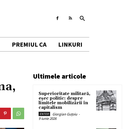
I
PREMIUL CA
LINKURI
Ultimele articole
ma,
Superioritate militară,
eșec politic: despre
limitele mobilizării în
capitalism
Giorgian Guțoiu
-
ENTER
9 iunie 2026