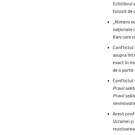
Echilibrul 
folosit de 
„Nimeni nu 
naţionale d
Kiev care 
Conflictul 
asupra într
exact în m
de o parte 
Conflictul 
Pravii sekt
Pravii sekt
nevinovate 
Acest conf
Ucrainei ş
rezolvarea 