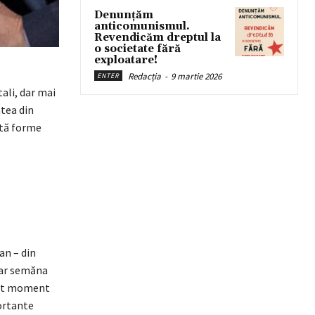
Denunțăm
anticomunismul.
Revendicăm dreptul la
o societate fără
exploatare!
Redacția
-
9 martie 2026
ENTER
tali, dar mai
atea din
ătă forme
an – din
i ar semăna
cest moment
ortante