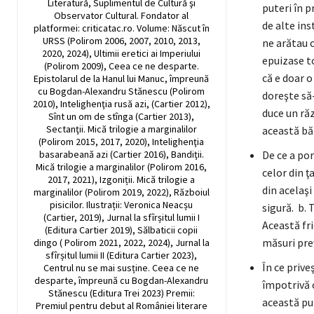
Literatură, Suplimentul de Cultură şi
puteri în p
Observator Cultural. Fondator al
de alte ins
platformei: criticatac.ro. Volume: Născut în
URSS (Polirom 2006, 2007, 2010, 2013,
ne arătau c
2020, 2024), Ultimii eretici ai Imperiului
epuizase t
(Polirom 2009), Ceea ce ne desparte.
că e doar o
Epistolarul de la Hanul lui Manuc, împreună
cu Bogdan-Alexandru Stănescu (Polirom
doreşte să-
2010), Intelighenţia rusă azi, (Cartier 2012),
duce un răz
Sînt un om de stînga (Cartier 2013),
Sectanţii. Mică trilogie a marginalilor
această băt
(Polirom 2015, 2017, 2020), Intelighenţia
basarabeană azi (Cartier 2016), Bandiţii.
De ce a por
Mică trilogie a marginalilor (Polirom 2016,
celor din ţ
2017, 2021), Izgoniții. Mică trilogie a
din acelaşi
marginalilor (Polirom 2019, 2022), Războiul
pisicilor. Ilustrații: Veronica Neacșu
sigură. b. 
(Cartier, 2019), Jurnal la sfîrșitul lumii I
Această fri
(Editura Cartier 2019), Sălbaticii copii
măsuri prev
dingo ( Polirom 2021, 2022, 2024), Jurnal la
sfîrșitul lumii II (Editura Cartier 2023),
În ce prive
Centrul nu se mai susține. Ceea ce ne
desparte, împreună cu Bogdan-Alexandru
împotrivă o
Stănescu (Editura Trei 2023) Premii:
această pu
Premiul pentru debut al României literare