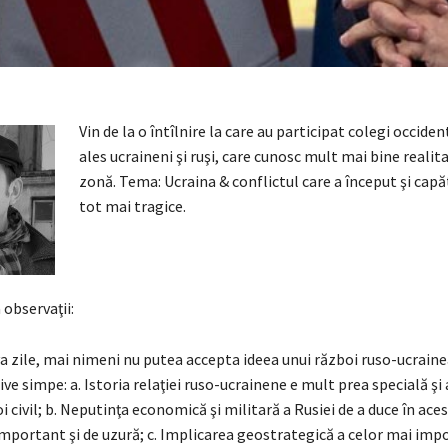
Vin de la o întîlnire la care au participat colegi occiden
ales ucraineni şi ruşi, care cunosc mult mai bine realit
zonă. Tema: Ucraina & conflictul care a început şi cap
tot mai tragice.
 observaţii:
a zile, mai nimeni nu putea accepta ideea unui război ruso-ucraine
ve simpe: a. Istoria relaţiei ruso-ucrainene e mult prea specială ş
i civil; b. Neputinţa economică şi militară a Rusiei de a duce în a
important şi de uzură; c. Implicarea geostrategică a celor mai imp