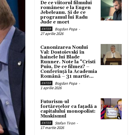
De ce viitorul filmului
românesc e la Eugen
Jebeleanu. Și de ce
programul lui Radu
Jude e mort
Bogdan Popa
-
ENTER
27 aprilie 2026
Canonizarea Noului
Val: Dostoievski în
hainele lui Blade
Runner. Note la “Cristi
Puiu, De ce filmez? –
Conferință la Academia
Română – 31 martie...
Bogdan Popa
-
ENTER
1 aprilie 2026
Futurism-ul
fortărețelor ca fațadă a
capitalului monopolist:
Muskismul
Stefan Tiron
-
ENTER
17 martie 2026