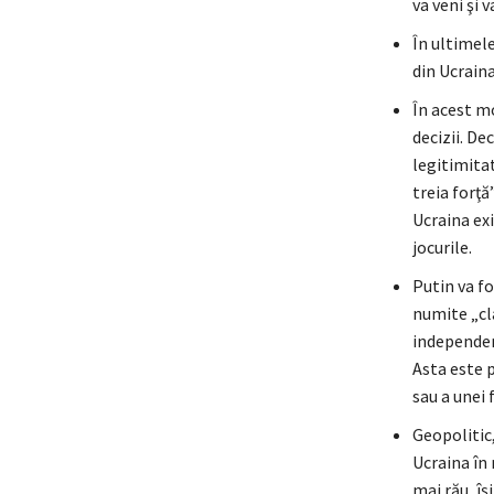
va veni şi v
În ultimele
din Ucraina
În acest mo
decizii. De
legitimitat
treia forţă
Ucraina exi
jocurile.
Putin va fo
numite „cla
independent
Asta este p
sau a unei 
Geopolitic,
Ucraina în 
mai rău, îş