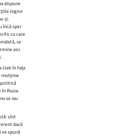
sia dispune
ţiile logice
nu-şi
u încă sper
cific cu care
camdată, se
ermine aici
.
 slab în faţa
în mulţime
politică
 în Rusia.
 nu se iau
lă: sînt
iferent dacă
i se spună