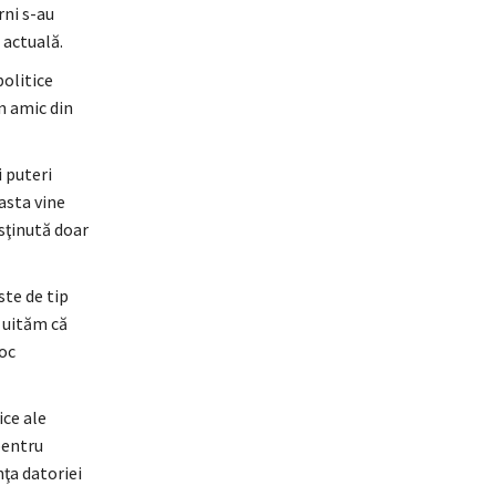
rni s-au
 actuală.
politice
un amic din
i puteri
easta vine
sţinută doar
ste de tip
u uităm că
loc
ce ale
pentru
nţa datoriei