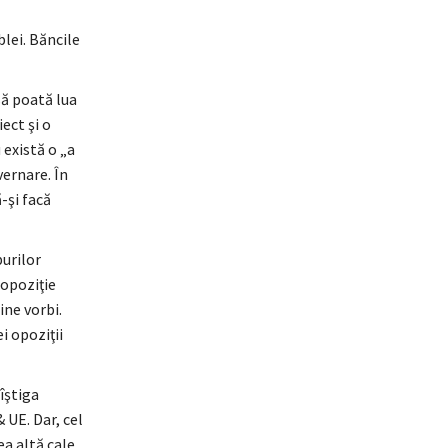
blei. Băncile
să poată lua
iect şi o
 există o „a
vernare. În
-şi facă
purilor
 opoziţie
ine vorbi.
i opoziţii
îştiga
 UE. Dar, cel
ea altă cale