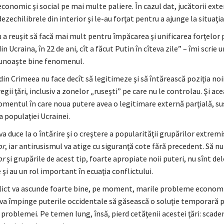
economic şi social pe mai multe paliere. În cazul dat, jucătorii exte
dezechilibrele din interior şi le-au forţat pentru a ajunge la situaţia
a reuşit să facă mai mult pentru împăcarea şi unificarea forţelor 
in Ucraina, în 22 de ani, cît a făcut Putin în cîteva zile” – îmi scrie 
cunoaşte bine fenomenul.
din Crimeea nu face decît să legitimeze şi să întărească poziţia noi
egii ţări, inclusiv a zonelor „ruseşti” pe care nu le controlau. Şi ac
omentul în care noua putere avea o legitimare externă parţială, su
a populaţiei Ucrainei.
va duce la o întărire şi o creştere a popularităţii grupărilor extremi
or
, iar antirusismul va atige cu siguranţă cote fără precedent. Să n
or
şi grupările de acest tip, foarte apropiate noii puteri, nu sînt de
şi au un rol important în ecuaţia conflictului.
lict va ascunde foarte bine, pe moment, marile probleme economi
i va împinge puterile occidentale să găsească o soluţie temporară 
problemei. Pe temen lung, însă, pierd cetăţenii acestei ţări: scade