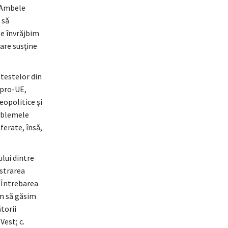
. Ambele
 să
le învrăjbim
care susţine
otestelor din
(pro-UE,
eopolitice şi
roblemele
ferate, însă,
ului dintre
ăstrarea
. Întrebarea
em să găsim
ătorii
Vest; c.