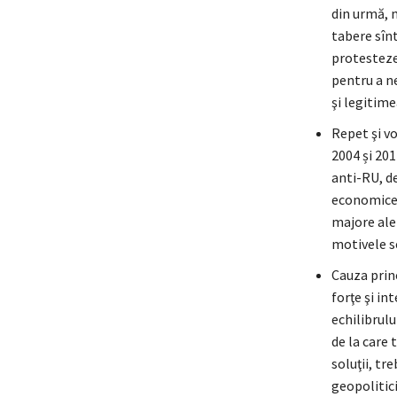
din urmă, 
tabere sînt
protesteze 
pentru a ne
şi legitime
Repet şi vo
2004 și 201
anti-RU, de
economice.
majore ale 
motivele s
Cauza princ
forţe şi in
echilibrulu
de la care 
soluţii, tr
geopolitici