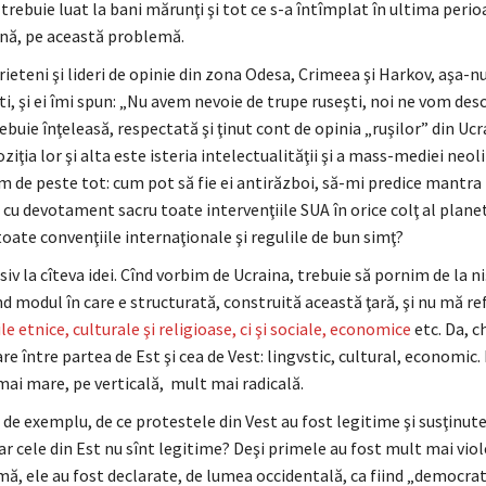
trebuie luat la bani mărunţi şi tot ce s-a întîmplat în ultima perio
nă, pe această problemă.
rieteni şi lideri de opinie din zona Odesa, Crimeea şi Harkov, aşa-
i, şi ei îmi spun: „Nu avem nevoie de trupe ruseşti, noi ne vom des
rebuie înţeleasă, respectată şi ţinut cont de opinia „ruşilor” din Ucr
ziţia lor şi alta este isteria intelectualităţii şi a mass-mediei neol
 de peste tot: cum pot să fie ei antirăzboi, să-mi predice mantra p
 cu devotament sacru toate intervenţiile SUA în orice colţ al planet
oate convenţiile internaţionale şi regulile de bun simţ?
iv la cîteva idei. Cînd vorbim de Ucraina, trebuie să pornim de la n
nd modul în care e structurată, construită această ţară, şi nu mă re
e etnice, culturale şi religioase, ci şi sociale, economice
etc. Da, c
e între partea de Est şi cea de Vest: lingvstic, cultural, economic. 
mai mare, pe verticală, mult mai radicală.
 de exemplu, de ce protestele din Vest au fost legitime şi susţinute
ar cele din Est nu sînt legitime? Deşi primele au fost mult mai vio
mă, ele au fost declarate, de lumea occidentală, ca fiind „democrat