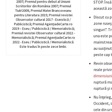
2007; Premiul pentru debut al Uniunii
STOP. Însă 
Scriitorilor din România 2007; Premiul
această zo
Tiuk!2009, Premiul Matei Brancoveanu
pentru Literatura 2015; Premiul revistei
Discut cu p
Observator cultural 2017 - Eseistică /
zone ruseşt
Publicistică; Premiul AgențiadeCarte.ro
2019 – Eseu / Publicistică / Memorialistică;
singuri”. T
Premiul revistei Observator cultural 2022 -
una este po
Memorialistică; Premiul AgențiadeCarte.ro
mainstream
2022 - Eseu / Publicistică / Memorialistică.
Este tradus în peste zece limbi.
au susţinut
peste cap t
Revin obses
reale privi
dimensiunil
ruptură mar
ruptură şi 
Nu înţeleg,
Occident, i
cele din ur