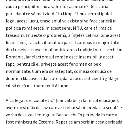
cauza principiilor sau a valorilor asumate? De istoria
partidului ce să mai zic. Atîta timp cît nu avem stipulat
legal acest lucru, traseismul va exista şi va face carieră în
politica românescă. În acest sens, MRU, care afirmă că
traseismul nu este o problemă, a înţeles cel mai bine acest
lucru cînd şi-a achiziţionat un partid compus în majoritate
din traseişti: traseismul politic are o tradiţie foarte veche în
România, iar electoratul român este insensibil la acest
fapt, pentru că el priveşte acest fenomen ca pe o
normalitate. Cum era de aşteptat, comisia condusă de
doamna Macovei a dat rateu, dar a făcut suficientă gălăgie
cît să ducă în eroare multă lume.
Aici, legat de „codul etic” (dar valabil şi la mitul educaţiei),
avem un studiu de caz care ar trebui să fie predat la şcoală. E
vorba de cazul teologului Baconschi, în perioada în care a
fost ministru de Externe. Repet ce am scris în acea perioadă: