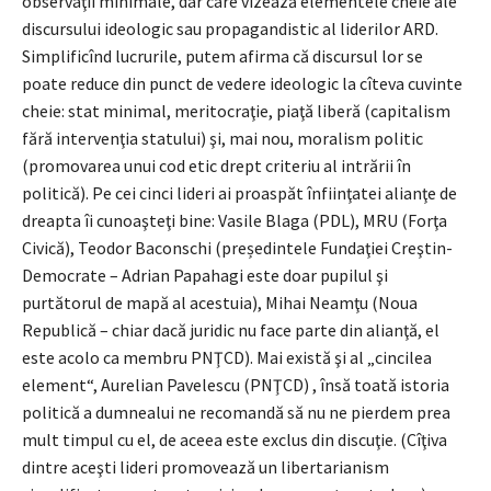
observaţii minimale, dar care vizează elementele cheie ale
discursului ideologic sau propagandistic al liderilor ARD.
Simplificînd lucrurile, putem afirma că discursul lor se
poate reduce din punct de vedere ideologic la cîteva cuvinte
cheie: stat minimal, meritocraţie, piaţă liberă (capitalism
fără intervenţia statului) şi, mai nou, moralism politic
(promovarea unui cod etic drept criteriu al intrării în
politică). Pe cei cinci lideri ai proaspăt înfiinţatei alianţe de
dreapta îi cunoaşteţi bine: Vasile Blaga (PDL), MRU (Forţa
Civică), Teodor Baconschi (președintele Fundaţiei Creştin-
Democrate – Adrian Papahagi este doar pupilul şi
purtătorul de mapă al acestuia), Mihai Neamţu (Noua
Republică – chiar dacă juridic nu face parte din alianţă, el
este acolo ca membru PNŢCD). Mai există şi al „cincilea
element“, Aurelian Pavelescu (PNŢCD) , însă toată istoria
politică a dumnealui ne recomandă să nu ne pierdem prea
mult timpul cu el, de aceea este exclus din discuţie. (Cîţiva
dintre aceşti lideri promovează un libertarianism