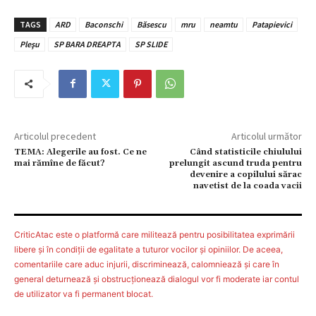
TAGS
ARD
Baconschi
Băsescu
mru
neamtu
Patapievici
Pleşu
SP BARA DREAPTA
SP SLIDE
Articolul precedent
Articolul următor
TEMA: Alegerile au fost. Ce ne
Când statisticile chiulului
mai rămîne de făcut?
prelungit ascund truda pentru
devenire a copilului sărac
navetist de la coada vacii
CriticAtac este o platformă care militează pentru posibilitatea exprimării
libere şi în condiţii de egalitate a tuturor vocilor şi opiniilor. De aceea,
comentariile care aduc injurii, discriminează, calomniează şi care în
general deturnează şi obstrucţionează dialogul vor fi moderate iar contul
de utilizator va fi permanent blocat.