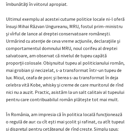
îmbunătăţi în viitorul apropiat.
Ultimul exemplu al acestei cutume politice locale ni-l oferă
însuşi Mihai Răzvan Ungureanu, MRU, fostul prim-ministru
şi vîrful de lance al dreptei conservatoare româneşti.
Urmărind cu atenţie de ceva vreme acţiunile, declaraţiile şi
comportamentul domnului MRU, noul corifeu al dreptei
salvatoare, am observat că nivelul de tupeu capătă
proporţii colosale. Obişnuitul tupeu al politicianului român,
mai grobian şi necizelat, s-a transformat într-un tupeu de
lux. Micul, ceafa de porc şi berea s-au transformat în deja
celebra vită Kobe, whisky şi creme de care muritorul de rînd
nici nu a auzit. Practic, asistăm la un salt calitaiv al tupeului
pentru care contribuabilul român plăteşte tot mai mult.
În România, am impresia că în politica locală funcţionează
o regulă de aur: cu cît eşti mai şcolit şi rafinat, cu atît tupeul
şi dispreţul pentru cetăţeanul de rînd creşte. Simplu spus: