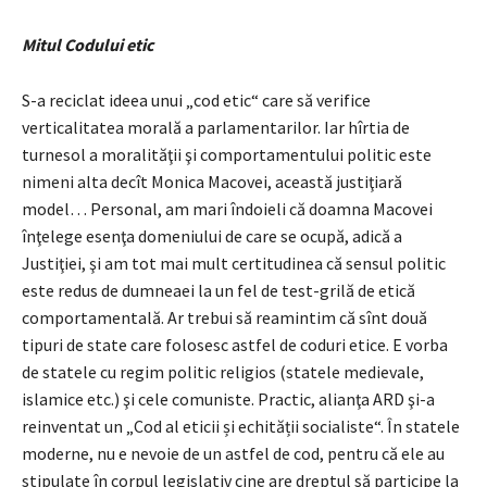
Mitul Codului etic
S-a reciclat ideea unui „cod etic“ care să verifice
verticalitatea morală a parlamentarilor. Iar hîrtia de
turnesol a moralităţii şi comportamentului politic este
nimeni alta decît Monica Macovei, această justiţiară
model… Personal, am mari îndoieli că doamna Macovei
înţelege esenţa domeniului de care se ocupă, adică a
Justiţiei, şi am tot mai mult certitudinea că sensul politic
este redus de dumneaei la un fel de test-grilă de etică
comportamentală. Ar trebui să reamintim că sînt două
tipuri de state care folosesc astfel de coduri etice. E vorba
de statele cu regim politic religios (statele medievale,
islamice etc.) şi cele comuniste. Practic, alianţa ARD şi-a
reinventat un „Cod al eticii și echității socialiste“. În statele
moderne, nu e nevoie de un astfel de cod, pentru că ele au
stipulate în corpul legislativ cine are dreptul să participe la