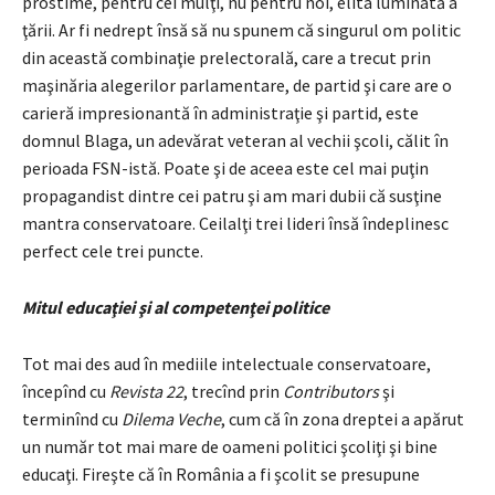
prostime, pentru cei mulţi, nu pentru noi, elita luminată a
ţării. Ar fi nedrept însă să nu spunem că singurul om politic
din această combinaţie prelectorală, care a trecut prin
maşinăria alegerilor parlamentare, de partid şi care are o
carieră impresionantă în administraţie şi partid, este
domnul Blaga, un adevărat veteran al vechii şcoli, călit în
perioada FSN-istă. Poate şi de aceea este cel mai puţin
propagandist dintre cei patru şi am mari dubii că susţine
mantra conservatoare. Ceilalţi trei lideri însă îndeplinesc
perfect cele trei puncte.
Mitul educaţiei şi al competenţei politice
Tot mai des aud în mediile intelectuale conservatoare,
începînd cu
Revista 22
, trecînd prin
Contributors
şi
terminînd cu
Dilema Veche
,
cum că în zona dreptei a apărut
un număr tot mai mare de oameni politici şcoliţi şi bine
educaţi. Fireşte că în România a fi şcolit se presupune