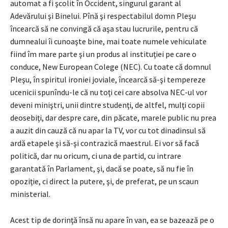
automat a fi şcolit în Occident, singurul garant al
Adevărului şi Binelui. Pînă şi respectabilul domn Pleşu
încearcă să ne convingă că aşa stau lucrurile, pentru că
dumnealui îi cunoaşte bine, mai toate numele vehiculate
fiind îm mare parte şi un produs al instituţiei pe care o
conduce, New European Colege (NEC). Cu toate că domnul
Pleşu, în spiritul ironiei joviale, încearcă să-şi tempereze
ucenicii spunîndu-le că nu toţi cei care absolva NEC-ul vor
deveni miniştri, unii dintre studenţi, de altfel, mulţi copii
deosebiţi, dar despre care, din păcate, marele public nu prea
a auzit din cauză că nu apar la TV, vor cu tot dinadinsul să
ardă etapele şi să-şi contrazică maestrul. Ei vor să facă
politică, dar nu oricum, ci una de partid, cu intrare
garantată în Parlament, şi, dacă se poate, să nu fie în
opoziţie, ci direct la putere, şi, de preferat, pe un scaun
ministerial.
Acest tip de dorinţă însă nu apare în van, ea se bazează pe o