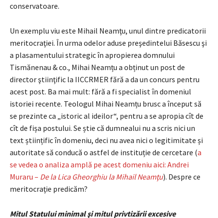
conservatoare.
Un exemplu viu este Mihail Neamţu, unul dintre predicatorii
meritocraţiei. În urma odelor aduse preşedintelui Băsescu şi
a plasamentului strategic în apropierea domnului
Tismănenau & co., Mihai Neamțu a obținut un post de
director ştiinţific la IICCRMER fără a da un concurs pentru
acest post. Ba mai mult: fără a fi specialist în domeniul
istoriei recente. Teologul Mihai Neamțu brusc a început să
se prezinte ca „istoric al ideilor“, pentru a se apropia cît de
cît de fișa postului. Se știe că dumnealui nu a scris nici un
text științific în domeniu, deci nu avea nici o legitimitate și
autoritate să conducă o astfel de instituție de cercetare (
a
se vedea o analiza amplă pe acest domeniu aici: Andrei
Muraru –
De la Lica Gheorghiu la Mihail Neamţu
). Despre ce
meritocraţie predicăm?
Mitul Statului minimal şi mitul privtizării excesive