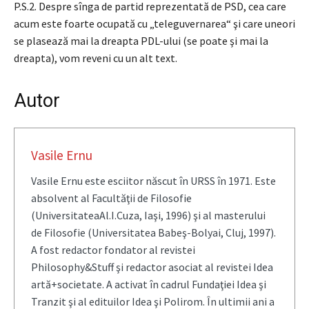
P.S.2. Despre sînga de partid reprezentată de PSD, cea care
acum este foarte ocupată cu „teleguvernarea“ şi care uneori
se plasează mai la dreapta PDL-ului (se poate şi mai la
dreapta), vom reveni cu un alt text.
Autor
Vasile Ernu
Vasile Ernu este esciitor născut în URSS în 1971. Este
absolvent al Facultăţii de Filosofie
(UniversitateaAl.I.Cuza, Iaşi, 1996) şi al masterului
de Filosofie (Universitatea Babeş-Bolyai, Cluj, 1997).
A fost redactor fondator al revistei
Philosophy&Stuff şi redactor asociat al revistei Idea
artă+societate. A activat în cadrul Fundaţiei Idea şi
Tranzit şi al edituilor Idea şi Polirom. În ultimii ani a