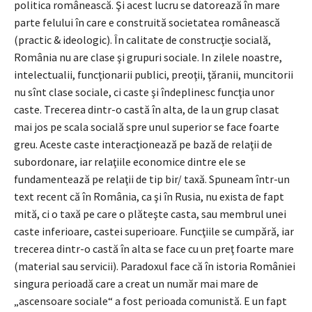
politica românească. Şi acest lucru se datorează în mare
parte felului în care e construită societatea românească
(practic & ideologic). În calitate de construcţie socială,
România nu are clase şi grupuri sociale. In zilele noastre,
intelectualii, funcţionarii publici, preoţii, ţăranii, muncitorii
nu sînt clase sociale, ci caste şi îndeplinesc funcţia unor
caste. Trecerea dintr-o castă în alta, de la un grup clasat
mai jos pe scala socială spre unul superior se face foarte
greu. Aceste caste interacţionează pe bază de relaţii de
subordonare, iar relaţiile economice dintre ele se
fundamentează pe relaţii de tip bir/ taxă. Spuneam într-un
text recent că în România, ca şi în Rusia, nu exista de fapt
mită, ci o taxă pe care o plăteşte casta, sau membrul unei
caste inferioare, castei superioare. Funcţiile se cumpără, iar
trecerea dintr-o castă în alta se face cu un preţ foarte mare
(material sau servicii). Paradoxul face că în istoria României
singura perioadă care a creat un număr mai mare de
„ascensoare sociale“ a fost perioada comunistă. E un fapt