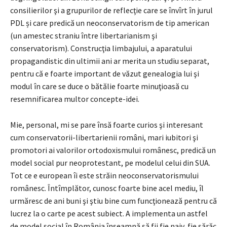
consilierilor şi a grupurilor de reflecţie care se învîrt în jurul
PDL și care predică un neoconservatorism de tip american
(un amestec straniu între libertarianism şi
conservatorism). Construcţia limbajului, a aparatului
propagandistic din ultimii ani ar merita un studiu separat,
pentru că e foarte important de văzut genealogia lui şi
modul în care se duce o bătălie foarte minuţioasă cu
resemnificarea multor concepte-idei.
Mie, personal, mi se pare însă foarte curios şi interesant
cum conservatorii-libertarienii români, mari iubitori şi
promotori ai valorilor ortodoxismului românesc, predică un
model social pur neoprotestant, pe modelul celui din SUA.
Tot ce e european îi este străin neoconservatorismului
românesc. Întîmplător, cunosc foarte bine acel mediu, îl
urmăresc de ani buni şi ştiu bine cum funcţionează pentru că
lucrez la o carte pe acest subiect. A implementa un astfel
de model social în România înseamnă să fii fie naiv, fie sărăc