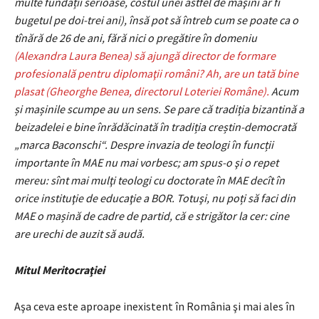
multe fundații serioase, costul unei astfel de maşini ar fi
bugetul pe doi-trei ani), însă pot să întreb cum se poate ca o
tînără de 26 de ani, fără nici o pregătire în domeniu
(Alexandra Laura Benea) să ajungă director de formare
profesională pentru diplomaţii români? Ah, are un tată bine
plasat (Gheorghe Benea, directorul Loteriei Române).
Acum
și mașinile scumpe au un sens. Se pare că tradiția bizantină a
beizadelei e bine înrădăcinată în tradiția creștin-democrată
„marca Baconschi“. Despre invazia de teologi în funcții
importante în MAE nu mai vorbesc; am spus-o şi o repet
mereu: sînt mai mulţi teologi cu doctorate în MAE decît în
orice instituţie de educaţie a BOR. Totuşi, nu poți să faci din
MAE o mașină de cadre de partid, că e strigător la cer: cine
are urechi de auzit să audă.
Mitul Meritocraţiei
Aşa ceva este aproape inexistent în România şi mai ales în