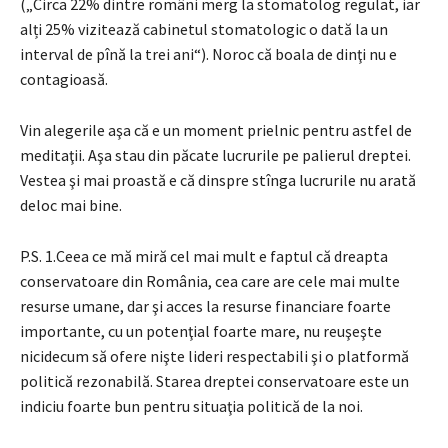
(„Circa 22% dintre români merg la stomatolog regulat, iar
alți 25% vizitează cabinetul stomatologic o dată la un
interval de pînă la trei ani“). Noroc că boala de dinţi nu e
contagioasă.
Vin alegerile aşa că e un moment prielnic pentru astfel de
meditaţii. Aşa stau din păcate lucrurile pe palierul dreptei.
Vestea şi mai proastă e că dinspre stînga lucrurile nu arată
deloc mai bine.
P.S. 1.Ceea ce mă miră cel mai mult e faptul că dreapta
conservatoare din România, cea care are cele mai multe
resurse umane, dar şi acces la resurse financiare foarte
importante, cu un potenţial foarte mare, nu reuşeşte
nicidecum să ofere nişte lideri respectabili şi o platformă
politică rezonabilă. Starea dreptei conservatoare este un
indiciu foarte bun pentru situaţia politică de la noi.