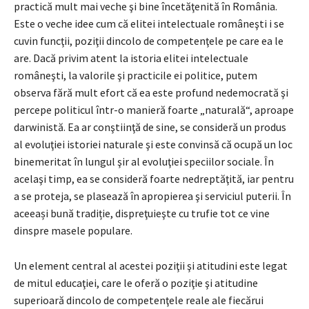
practică mult mai veche şi bine încetăţenită în România.
Este o veche idee cum că elitei intelectuale româneşti i se
cuvin funcţii, poziţii dincolo de competenţele pe care ea le
are. Dacă privim atent la istoria elitei intelectuale
româneşti, la valorile şi practicile ei politice, putem
observa fără mult efort că ea este profund nedemocrată şi
percepe politicul într-o manieră foarte „naturală“, aproape
darwinistă. Ea ar conştiinţă de sine, se consideră un produs
al evoluţiei istoriei naturale şi este convinsă că ocupă un loc
binemeritat în lungul şir al evoluţiei speciilor sociale. În
acelaşi timp, ea se consideră foarte nedreptăţită, iar pentru
a se proteja, se plasează în apropierea şi serviciul puterii. În
aceeași bună tradiție, dispreţuieşte cu trufie tot ce vine
dinspre masele populare.
Un element central al acestei poziţii şi atitudini este legat
de mitul educaţiei, care le oferă o poziţie şi atitudine
superioară dincolo de competenţele reale ale fiecărui