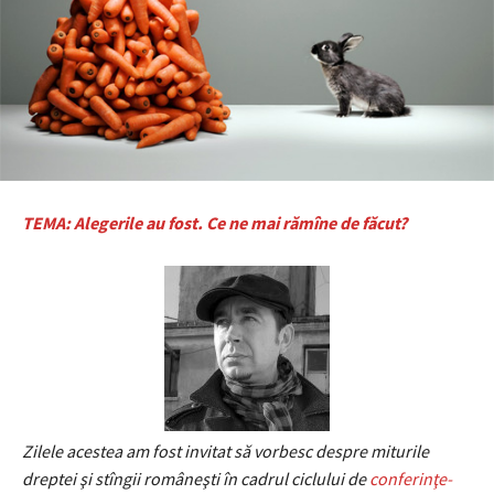
TEMA: Alegerile au fost. Ce ne mai rămîne de făcut?
Zilele acestea am fost invitat să vorbesc despre miturile
dreptei şi stîngii româneşti în cadrul ciclului de
conferinţe-