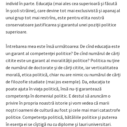
individ în parte. Educaţia (mai ales cea superioară şi făcută
în şcoli străine), care devine tot mai exclusivistă şi apanaj al
unui grup tot mai restrîns, este pentru elita nostră
conservatoare justificarea şi garantul unei poziţii politice
superioare.
Întrebarea mea este însă următoarea: De cînd educaţia este
un garant al competenţei politice? De cînd numărul de cărți
citite este un garant al moralităţii politice? Politica nu ţine
de numărul de doctorate şi de cărţi citite, iar verticalitatea
morală, etica politică, chiar nu are nimic cu numărul de cărţi
de filozofie studiate (mai jos exemple). Da, educaţia te
poate ajuta în viaţa politică, însă nu-ţi garantează
competenţa în domeniul politic. E destul să aruncăm o
privire în propria noastră istorie şi vom vedea că marii
noştri oameni de cultură au fost şi cele mai mari catastrofe
politice. Competenţa politică, bătăliile politice şi puterea
în esenţa ei se cîştigă nu cu diplome şi lauri universitari.