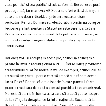
viaţa politică şi cea publică şi sub ce formă. Restul este pură
propagandă, iar manevra ARD de a ne oferi o listă de îngeri
este una nu doar ridicolă, ci şi de un propagandism
periculos. Pentru Dumnezeu, electoratul român nu doreşte
fecioare şi sfinţi pentru că Statul nu este Biserică. Cetăţenii
României cer un lucru minimal de la politicianul român, ei
vor ca el să aibă o singură slăbiciune politică: să respecte
Codul Penal.
Dar dacă totuşi acceptăm acest joc, atunci să aruncăm o
privire în istoria recentă chiar a PDL. Cînd se ridică problema
traseismului cu atîta radicalitate, de exemplu, atunci PDL ar
trebui să fie primul partid care să treacă sub tăcere acest
lucru. De ce? Pentru că are o istorie în care punctul forte,
practic trasătura de bază a acestui partid, a fost traseismul.
Mai există partid în lumea asta care să treacă peste noapte
de la stînga la dreapta, de la Internaţionala Socialistă la
Populari, fără ca nici un membru să nu aibă insomnii din