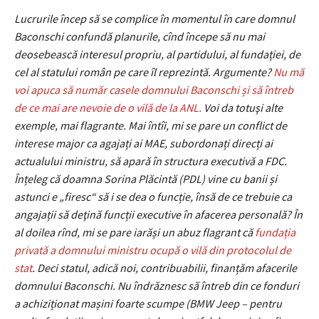
Lucrurile încep să se complice în momentul în care domnul
Baconschi confundă planurile, cînd începe să nu mai
deosebească interesul propriu, al partidului, al fundației, de
cel al statului român pe care îl reprezintă. Argumente?
Nu mă
voi apuca să număr casele domnului Baconschi și să întreb
de ce mai are nevoie de o vilă de la ANL.
Voi da totuşi alte
exemple, mai flagrante. Mai întîi, mi se pare un conflict de
interese major ca agajați ai MAE, subordonați direcți ai
actualului ministru, să apară în structura executivă a FDC.
Înțeleg că doamna Sorina Plăcintă (PDL) vine cu banii și
astunci e „firesc“ să i se dea o funcție, însă de ce trebuie ca
angajații să deţină funcții executive în afacerea personală? În
al doilea rînd, mi se pare iarăși un abuz flagrant că
fundația
privată a domnului ministru ocupă o vilă din protocolul de
stat
. Deci statul, adică noi, contribuabilii, finanțăm afacerile
domnului Baconschi. Nu îndrăznesc să întreb din ce fonduri
a achiziționat mașini foarte scumpe (BMW Jeep – pentru