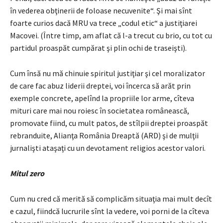
în vederea obţinerii de foloase necuvenite“. Şi mai sînt
foarte curios dacă MRU va trece „codul etic“ a justiţiarei
Macovei. (Între timp, am aflat că l-a trecut cu brio, cu tot cu
partidul proaspăt cumpărat şi plin ochi de traseişti).
Cum însă nu mă chinuie spiritul justiţiar şi cel moralizator
de care fac abuz liderii dreptei, voi încerca să arăt prin
exemple concrete, apelînd la propriile lor arme, cîteva
mituri care mai nou roiesc în societatea românească,
promovate fiind, cu mult patos, de stîlpii dreptei proaspăt
rebranduite, Alianţa România Dreaptă (ARD) şi de mulţii
jurnalişti ataşaţi cu un devotament religios acestor valori.
Mitul zero
Cum nu cred că merită să complicăm situaţia mai mult decît
e cazul, fiindcă lucrurile sînt la vedere, voi porni de la cîteva