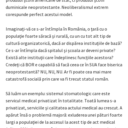
duminicale neoprotestante. Neoliberalismul extrem
corespunde perfect acestui model.
Imaginaţi-vă ce s-ar întîmpla în România, o ţară cu o
populaţie foarte săracă şi rurală, cu un cu tot alt tip de
cultură organizatorică, dacă ar dispărea instituţiile de bază?
Ce s-ar întîmpla dacă spitalul şi școala ar deveni private?
Există alte instituţii care îndeplinesc funcţiile acestora?
Credeţi că BOR e capabilă să facă ceea ce în SUA face biserica
neoprotestantă? NU, NU, NU. Ar fi poate cea mai mare
catastrofă socială prin care va fi trecut statul român.
Să luăm un exemplu: sistemul stomatologic care este
servicul medical privatizat în totalitate. Toată lumea s-a
privatizat, serviciile şi calitatea actului medical au crescut. A
apărut însă o problemă majoră: exluderea unei pături foarte
largi a populaţiei de la accesul la acest tip de act medical