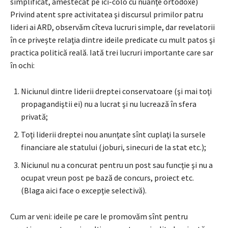
simplificat, amestecat pe ici-colo cu nuanţe ortodoxe)
Privind atent spre activitatea şi discursul primilor patru
lideri ai ARD, observăm cîteva lucruri simple, dar revelatorii
în ce priveşte relaţia dintre ideile predicate cu mult patos şi
practica politică reală. Iată trei lucruri importante care sar
în ochi:
Niciunul dintre liderii dreptei conservatoare (şi mai toţi
propagandiştii ei) nu a lucrat şi nu lucrează în sfera
privată;
Toţi liderii dreptei nou anunţate sînt cuplaţi la sursele
financiare ale statului (joburi, sinecuri de la stat etc.);
Niciunul nu a concurat pentru un post sau funcţie şi nu a
ocupat vreun post pe bază de concurs, proiect etc.
(Blaga aici face o excepţie selectivă).
Cum ar veni: ideile pe care le promovăm sînt pentru