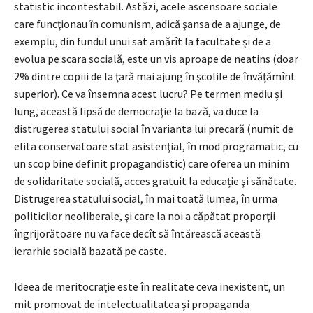
statistic incontestabil. Astăzi, acele ascensoare sociale
care funcţionau în comunism, adică şansa de a ajunge, de
exemplu, din fundul unui sat amărît la facultate şi de a
evolua pe scara socială, este un vis aproape de neatins (doar
2% dintre copiii de la ţară mai ajung în şcolile de învăţămînt
superior). Ce va însemna acest lucru? Pe termen mediu şi
lung, această lipsă de democraţie la bază, va duce la
distrugerea statului social în varianta lui precară (numit de
elita conservatoare stat asistenţial, în mod programatic, cu
un scop bine definit propagandistic) care oferea un minim
de solidaritate socială, acces gratuit la educație şi sănătate.
Distrugerea statului social, în mai toată lumea, în urma
politicilor neoliberale, şi care la noi a căpătat proporţii
îngrijorătoare nu va face decît să întărească această
ierarhie socială bazată pe caste.
Ideea de meritocraţie este în realitate ceva inexistent, un
mit promovat de intelectualitatea şi propaganda