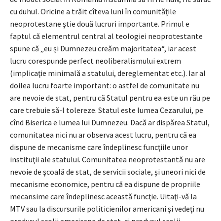
cu duhul. Oricine a trăit cîteva luni în comunităţile
neoprotestane ştie două lucruri importante. Primul e
faptul că elementrul central al teologiei neoprotestante
spune că „eu şi Dumnezeu creăm majoritatea“, iar acest
lucru corespunde perfect neoliberalismului extrem
(implicaţie minimală a statului, dereglementat etc.). Iar al
doilea lucru foarte important: o astfel de comunitate nu
are nevoie de stat, pentru că Statul pentru ea este un rău pe
care trebuie să-l tolereze. Statul este lumea Cezarului, pe
cînd Biserica e lumea lui Dumnezeu. Dacă ar dispărea Statul,
comunitatea nici nu ar observa acest lucru, pentru că ea
dispune de mecanisme care îndeplinesc funcţiile unor
instituţii ale statului. Comunitatea neoprotestantă nu are
nevoie de şcoală de stat, de servicii sociale, şi uneori nici de
mecanisme economice, pentru că ea dispune de propriile
mecansime care îndeplinesc această funcţie. Uitaţi-vă la
MTV sau la discursurile politicienilor americani şi vedeţi nu
produsul şcolii americane de stat, ci produsul şcolii