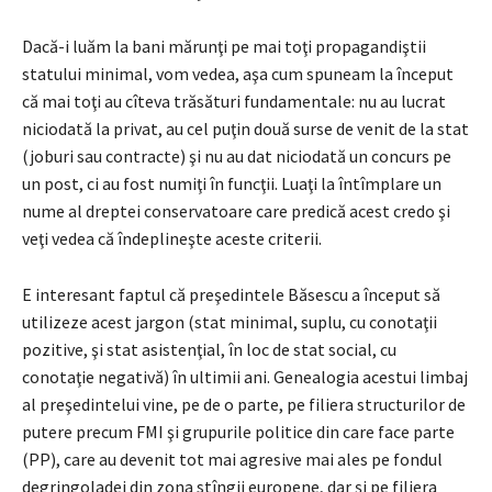
Dacă-i luăm la bani mărunţi pe mai toţi propagandiştii
statului minimal, vom vedea, aşa cum spuneam la început
că mai toţi au cîteva trăsături fundamentale: nu au lucrat
niciodată la privat, au cel puţin două surse de venit de la stat
(joburi sau contracte) şi nu au dat niciodată un concurs pe
un post, ci au fost numiţi în funcţii. Luaţi la întîmplare un
nume al dreptei conservatoare care predică acest credo şi
veţi vedea că îndeplineşte aceste criterii.
E interesant faptul că preşedintele Băsescu a început să
utilizeze acest jargon (stat minimal, suplu, cu conotaţii
pozitive, şi stat asistenţial, în loc de stat social, cu
conotaţie negativă) în ultimii ani. Genealogia acestui limbaj
al preşedintelui vine, pe de o parte, pe filiera structurilor de
putere precum FMI şi grupurile politice din care face parte
(PP), care au devenit tot mai agresive mai ales pe fondul
degringoladei din zona stîngii europene, dar şi pe filiera