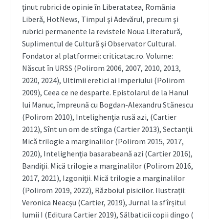
ţinut rubrici de opinie în Liberatatea, România
Liberă, HotNews, Timpul şi Adevărul, precum şi
rubrici permanente la revistele Noua Literatură,
Suplimentul de Cultură şi Observator Cultural.
Fondator al platformei: criticatac.ro. Volume:
Născut în URSS (Polirom 2006, 2007, 2010, 2013,
2020, 2024), Ultimii eretici ai Imperiului (Polirom
2009), Ceea ce ne desparte. Epistolarul de la Hanul
lui Manuc, împreună cu Bogdan-Alexandru Stănescu
(Polirom 2010), Intelighenţia rusă azi, (Cartier
2012), Sînt un om de stînga (Cartier 2013), Sectanţii.
Mică trilogie a marginalilor (Polirom 2015, 2017,
2020), Intelighenţia basarabeană azi (Cartier 2016),
Bandiţii. Mică trilogie a marginalilor (Polirom 2016,
2017, 2021), Izgoniții. Mică trilogie a marginalilor
(Polirom 2019, 2022), Războiul pisicilor. Ilustrații:
Veronica Neacșu (Cartier, 2019), Jurnal la sfîrșitul
lumii I (Editura Cartier 2019), Sălbaticii copii dingo (