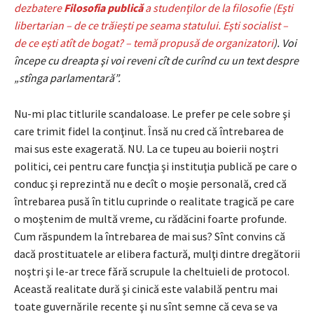
dezbatere
Filosofia publică
a studenţilor de la filosofie (Eşti
libertarian – de ce trăieşti pe seama statului. Eşti socialist –
de ce eşti atît de bogat? – temă propusă de organizatori
). Voi
începe cu dreapta şi voi reveni cît de curînd cu un text despre
„stînga parlamentară”.
Nu-mi plac titlurile scandaloase. Le prefer pe cele sobre şi
care trimit fidel la conţinut. Însă nu cred că întrebarea de
mai sus este exagerată. NU. La ce tupeu au boierii noştri
politici, cei pentru care funcţia şi instituţia publică pe care o
conduc şi reprezintă nu e decît o moşie personală, cred că
întrebarea pusă în titlu cuprinde o realitate tragică pe care
o moştenim de multă vreme, cu rădăcini foarte profunde.
Cum răspundem la întrebarea de mai sus? Sînt convins că
dacă prostituatele ar elibera factură, mulţi dintre dregătorii
noştri şi le-ar trece fără scrupule la cheltuieli de protocol.
Această realitate dură şi cinică este valabilă pentru mai
toate guvernările recente şi nu sînt semne că ceva se va