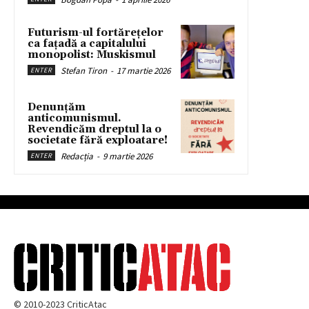
Futurism-ul fortărețelor
ca fațadă a capitalului
monopolist: Muskismul
Stefan Tiron
-
17 martie 2026
ENTER
Denunțăm
anticomunismul.
Revendicăm dreptul la o
societate fără exploatare!
Redacția
-
9 martie 2026
ENTER
© 2010-2023 CriticAtac