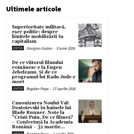
Ultimele articole
Superioritate militară,
eșec politic: despre
limitele mobilizării în
capitalism
Giorgian Guțoiu
-
9 iunie 2026
ENTER
De ce viitorul filmului
românesc e la Eugen
Jebeleanu. Și de ce
programul lui Radu Jude e
mort
Bogdan Popa
-
27 aprilie 2026
ENTER
Canonizarea Noului Val:
Dostoievski în hainele lui
Blade Runner. Note la
“Cristi Puiu, De ce filmez?
– Conferință la Academia
Română – 31 martie...
Bogdan Popa
-
1 aprilie 2026
ENTER