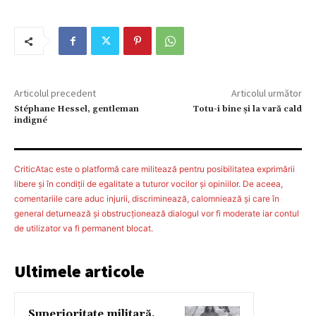
Articolul precedent
Articolul următor
Stéphane Hessel, gentleman
Totu-i bine şi la vară cald
indigné
CriticAtac este o platformă care militează pentru posibilitatea exprimării
libere şi în condiţii de egalitate a tuturor vocilor şi opiniilor. De aceea,
comentariile care aduc injurii, discriminează, calomniează şi care în
general deturnează şi obstrucţionează dialogul vor fi moderate iar contul
de utilizator va fi permanent blocat.
Ultimele articole
Superioritate militară,