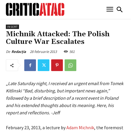
INSERT
Michnik Attacked: The Polish
Culture War Escalates
28 februarie 2013
561
De
Redacția
„
Late Saturday night, I received an urgent email from Tomek
Kitlinski “Bad, disturbing, but important news again,”
followed by a brief description of a recent event in Poland
and his extended thoughts about its meaning. Here, his
report and reflections. -Jeff
February 23, 2013, a lecture by
Adam Michnik
, the foremost