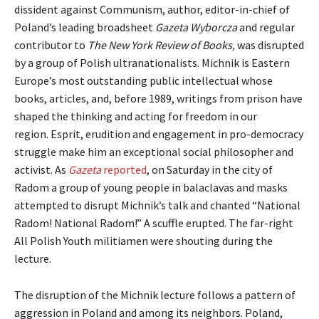
dissident against Communism, author, editor-in-chief of
Poland’s leading broadsheet
Gazeta Wyborcza
and regular
contributor to
The
New York Review of Books,
was disrupted
by a group of Polish ultranationalists. Michnik is Eastern
Europe’s most outstanding public intellectual whose
books, articles, and, before 1989, writings from prison have
shaped the thinking and acting for freedom in our
region. Esprit, erudition and engagement in pro-democracy
struggle make him an exceptional social philosopher and
activist. As
Gazeta
reported
, on Saturday in the city of
Radom a group of young people in balaclavas and masks
attempted to disrupt Michnik’s talk and chanted “National
Radom! National Radom!” A scuffle erupted. The far-right
All Polish Youth militiamen were shouting during the
lecture.
The disruption of the Michnik lecture follows a pattern of
aggression in Poland and among its neighbors. Poland,