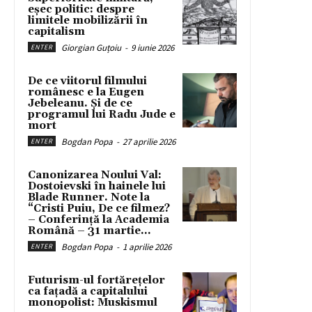
eșec politic: despre
limitele mobilizării în
capitalism
Giorgian Guțoiu
-
9 iunie 2026
ENTER
De ce viitorul filmului
românesc e la Eugen
Jebeleanu. Și de ce
programul lui Radu Jude e
mort
Bogdan Popa
-
27 aprilie 2026
ENTER
Canonizarea Noului Val:
Dostoievski în hainele lui
Blade Runner. Note la
“Cristi Puiu, De ce filmez?
– Conferință la Academia
Română – 31 martie...
Bogdan Popa
-
1 aprilie 2026
ENTER
Futurism-ul fortărețelor
ca fațadă a capitalului
monopolist: Muskismul