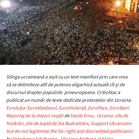
Stînga ucraineană a ieşit cu un text-manifest prin care vrea
să se delimiteze atît de puterea oligarhică actuală cît şi de
discursul dreptei populiste proeuropeane. CriticAtac a
publicat un număr de texte dedicate protestelor din Ucraina:
Evroluţia: EuroMaidanul, EuroViolenţă, EuroPace, EuroBani.
Reportaj de la miezul nopţii
de
Vasile Ernu
,
Ucraina: zile de
hotărâri, zile de luptă de Ilia Budraitskis
,
Support Ukrainians
but do not legitimize the far-right and discredited politicians!
by
Volodymyr Ishchenko
,
Ukraine: Nothing at Stake,