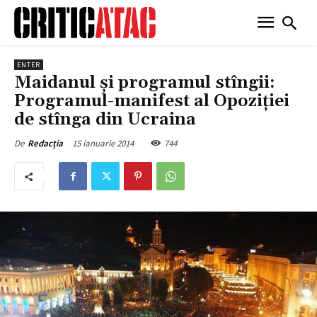
ENTER
Maidanul şi programul stîngii:
Programul-manifest al Opoziţiei
de stînga din Ucraina
15 ianuarie 2014
744
De
Redacția