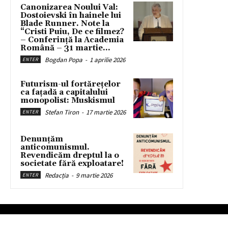
Canonizarea Noului Val:
Dostoievski în hainele lui
Blade Runner. Note la
“Cristi Puiu, De ce filmez?
– Conferință la Academia
Română – 31 martie...
Bogdan Popa
-
1 aprilie 2026
ENTER
Futurism-ul fortărețelor
ca fațadă a capitalului
monopolist: Muskismul
Stefan Tiron
-
17 martie 2026
ENTER
Denunțăm
anticomunismul.
Revendicăm dreptul la o
societate fără exploatare!
Redacția
-
9 martie 2026
ENTER