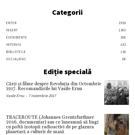
Categorii
ENTER
1920
INSERT
1385
EVENIMENTE
268
INTERVIU
142
BIBLIOTECA
136
SOCIALATAC
68
Ediție specială
Cărţi şi filme despre Revoluţia din Octombrie
1917. Recomandările lui Vasile Ernu
Vasile Ernu
-
7 noiembrie 2017
TRACEROUTE (Johannes Grentzfurthner
2016, documentar) sau ce înseamnă să lingi
cu poftă izotopii radioactivi de pe glazura
planetară a culturii de masă