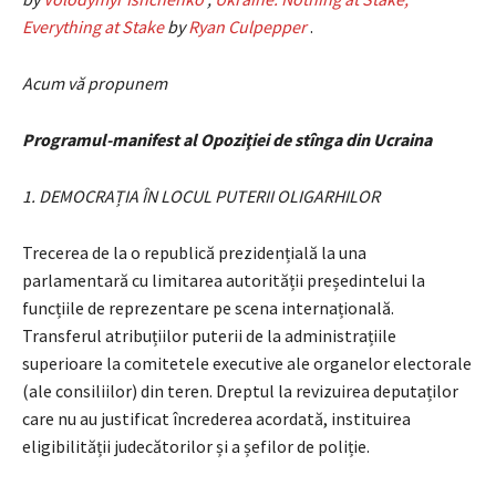
Everything at Stake
by
Ryan Culpepper
.
Acum vă propunem
Programul-manifest al Opoziţiei de stînga din Ucraina
1. DEMOCRAȚIA ÎN LOCUL PUTERII OLIGARHILOR
Trecerea de la o republică prezidențială la una
parlamentară cu limitarea autorității președintelui la
funcțiile de reprezentare pe scena internațională.
Transferul atribuțiilor puterii de la administrațiile
superioare la comitetele executive ale organelor electorale
(ale consiliilor) din teren. Dreptul la revizuirea deputaților
care nu au justificat încrederea acordată, instituirea
eligibilității judecătorilor și a șefilor de poliție.