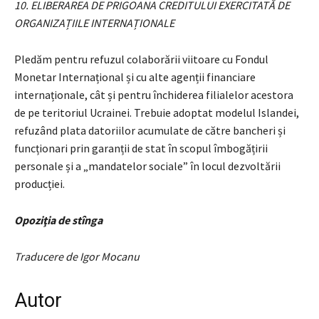
10. ELIBERAREA DE PRIGOANA CREDITULUI EXERCITATĂ DE
ORGANIZAȚIILE INTERNAȚIONALE
Pledăm pentru refuzul colaborării viitoare cu Fondul
Monetar Internațional și cu alte agenții financiare
internaționale, cât și pentru închiderea filialelor acestora
de pe teritoriul Ucrainei. Trebuie adoptat modelul Islandei,
refuzând plata datoriilor acumulate de către bancheri și
funcționari prin garanții de stat în scopul îmbogățirii
personale și a „mandatelor sociale” în locul dezvoltării
producției.
Opoziţia de stînga
Traducere de Igor Mocanu
Autor