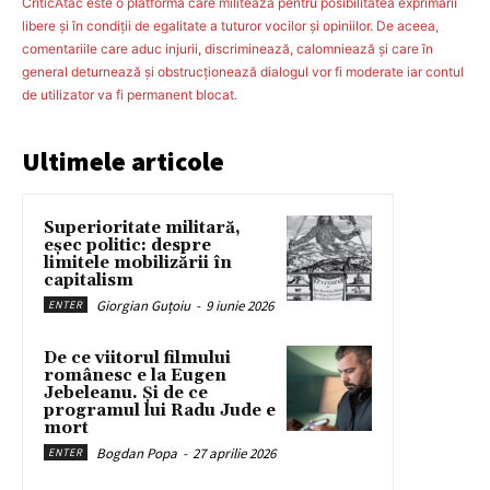
CriticAtac este o platformă care militează pentru posibilitatea exprimării
libere şi în condiţii de egalitate a tuturor vocilor şi opiniilor. De aceea,
comentariile care aduc injurii, discriminează, calomniează şi care în
general deturnează şi obstrucţionează dialogul vor fi moderate iar contul
de utilizator va fi permanent blocat.
Ultimele articole
Superioritate militară,
eșec politic: despre
limitele mobilizării în
capitalism
Giorgian Guțoiu
-
9 iunie 2026
ENTER
De ce viitorul filmului
românesc e la Eugen
Jebeleanu. Și de ce
programul lui Radu Jude e
mort
Bogdan Popa
-
27 aprilie 2026
ENTER