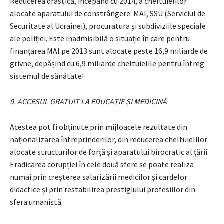
Reducerea drastică, începând cu 2014, a cheltuielilor
alocate aparatului de constrângere: MAI, SSU (Serviciul de
Securitate al Ucrainei), procuratura și subdiviziile speciale
ale poliției. Este inadmisibilă o situație în care pentru
finanțarea MAI pe 2013 sunt alocate peste 16,9 miliarde de
grivne, depășind cu 6,9 miliarde cheltuielile pentru întreg
sistemul de sănătate!
9. ACCESUL GRATUIT LA EDUCAȚIE ȘI MEDICINĂ
Acestea pot fi obținute prin mijloacele rezultate din
naționalizarea întreprinderilor, din reducerea cheltuielilor
alocate structurilor de forță și aparatului birocratic al țării.
Eradicarea corupției în cele două sfere se poate realiza
numai prin creșterea salarizării medicilor și cardelor
didactice și prin restabilirea prestigiului profesiilor din
sfera umanistă.