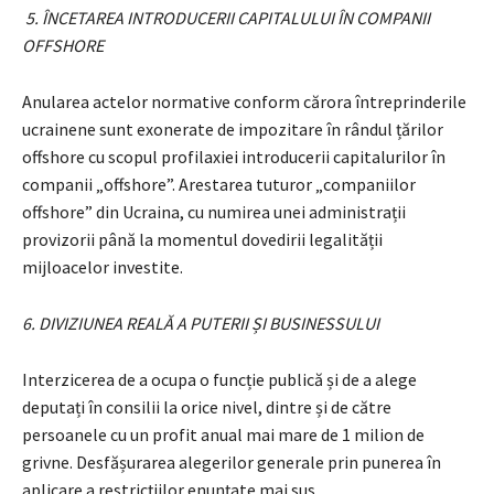
5. ÎNCETAREA INTRODUCERII CAPITALULUI ÎN COMPANII
OFFSHORE
Anularea actelor normative conform cărora întreprinderile
ucrainene sunt exonerate de impozitare în rândul țărilor
offshore cu scopul profilaxiei introducerii capitalurilor în
companii „offshore”. Arestarea tuturor „companiilor
offshore” din Ucraina, cu numirea unei administrații
provizorii până la momentul dovedirii legalității
mijloacelor investite.
6. DIVIZIUNEA REALĂ A PUTERII ȘI BUSINESSULUI
Interzicerea de a ocupa o funcție publică și de a alege
deputați în consilii la orice nivel, dintre și de către
persoanele cu un profit anual mai mare de 1 milion de
grivne. Desfășurarea alegerilor generale prin punerea în
aplicare a restricțiilor enunțate mai sus.