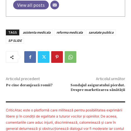
View all posts
TAGS
asistenta medicala
reforma medicala
sanatate publica
SP SLIDE
Articolul precedent
Articolul următor
Pe cine deranjează romii?
Sondajul asiguratului pierdut.
Despre marketizarea sănătăţii
CriticAtac este o platformă care militează pentru posibilitatea exprimării
libere şi în condiţii de egalitate a tuturor vocilor şi opiniilor. De aceea,
comentariile care aduc injurii, discriminează, calomniează şi care în
general deturnează şi obstrucţionează dialogul vor fi moderate iar contul