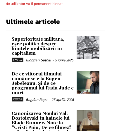
de utilizator va fi permanent blocat.
Ultimele articole
Superioritate militară,
eșec politic: despre
limitele mobilizării în
capitalism
Giorgian Guțoiu
-
9 iunie 2026
ENTER
De ce viitorul filmului
românesc e la Eugen
Jebeleanu. Și de ce
programul lui Radu Jude e
mort
Bogdan Popa
-
27 aprilie 2026
ENTER
Canonizarea Noului Val:
Dostoievski în hainele lui
Blade Runner. Note la
“Cristi Puiu, De ce filmez?