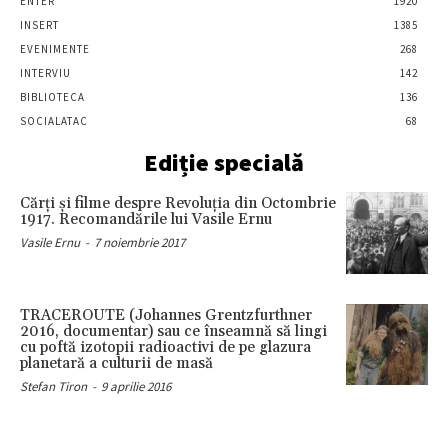
ENTER
1920
INSERT
1385
EVENIMENTE
268
INTERVIU
142
BIBLIOTECA
136
SOCIALATAC
68
Ediție specială
Cărţi şi filme despre Revoluţia din Octombrie
1917. Recomandările lui Vasile Ernu
Vasile Ernu
-
7 noiembrie 2017
TRACEROUTE (Johannes Grentzfurthner
2016, documentar) sau ce înseamnă să lingi
cu poftă izotopii radioactivi de pe glazura
planetară a culturii de masă
Stefan Tiron
-
9 aprilie 2016