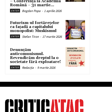
– Conferință la Academia
Română – 31 martie...
Bogdan Popa
-
1 aprilie 2026
ENTER
Futurism-ul fortărețelor
ca fațadă a capitalului
monopolist: Muskismul
Stefan Tiron
-
17 martie 2026
ENTER
Denunțăm
anticomunismul.
Revendicăm dreptul la o
societate fără exploatare!
Redacția
-
9 martie 2026
ENTER