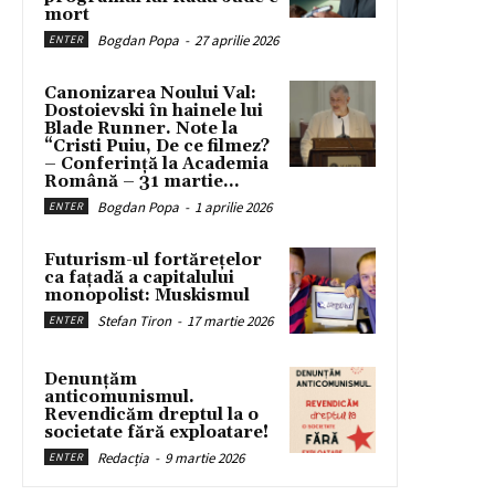
mort
Bogdan Popa
-
27 aprilie 2026
ENTER
Canonizarea Noului Val:
Dostoievski în hainele lui
Blade Runner. Note la
“Cristi Puiu, De ce filmez?
– Conferință la Academia
Română – 31 martie...
Bogdan Popa
-
1 aprilie 2026
ENTER
Futurism-ul fortărețelor
ca fațadă a capitalului
monopolist: Muskismul
Stefan Tiron
-
17 martie 2026
ENTER
Denunțăm
anticomunismul.
Revendicăm dreptul la o
societate fără exploatare!
Redacția
-
9 martie 2026
ENTER