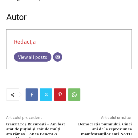
Autor
Redacția
View all posts
Articolul precedent
Articolul următor
tranzit.ro/ Bucureşti – Am fost
Democrația pumnului. Cinci
atât de puțini şi atât de mulți
ani de la represiunea
am rămas – Anca Benera &
manifestanților anti-NATO