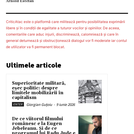
Arnold Estefan
CriticAtac este o platformă care militează pentru posibilitatea exprimării
libere şi în condiţii de egalitate a tuturor vocilor şi opiniilor. De aceea,
comentariile care aduc injurii, discriminează, calomniează şi care în
general deturnează şi obstrucţionează dialogul vor fi moderate iar contul
de utilizator va fi permanent blocat.
Ultimele articole
Superioritate militară,
eșec politic: despre
limitele mobilizării în
capitalism
Giorgian Guțoiu
-
9 iunie 2026
ENTER
De ce viitorul filmului
românesc e la Eugen
Jebeleanu. Și de ce
programul lui Radu Jude e