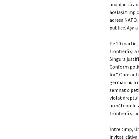
anunțau că ana
același timp c
adresa NATO. C
publice. Așa 
Pe 20 martie, ș
frontieră și a
Singura justif
Conform poliți
lor”. Oare ar f
german nu a re
semnat o petiț
violat dreptul
următoarele zi
frontieră și nu
Între timp, Un
invitați câțiv