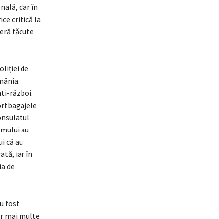
nală, dar în
ce critică la
seră făcute
oliției de
omânia.
ti-război.
portbagajele
Consulatul
 omului au
ui că au
ată, iar în
ia de
u fost
or mai multe