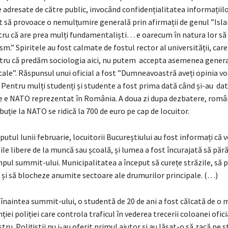
e adresate de către public, invocând confidențialitatea informațiilor
it să provoace o nemulțumire generală prin afirmații de genul ”Isl
tru că are prea mulți fundamentaliști… e oarecum în natura lor să 
.” Spiritele au fost calmate de fostul rector al universității, care
ru că predăm sociologia aici, nu putem accepta asemenea general
icale”. Răspunsul unui oficial a fost ”Dumneavoastră aveți opinia vo
 Pentru mulți studenți și studente a fost prima dată când și-au d
ine e NATO reprezentat în România. A doua zi dupa dezbatere, român
ibuție la NATO se ridică la 700 de euro pe cap de locuitor.
eputul lunii februarie, locuitorii Bucureștiului au fost informați că 
zile libere de la muncă sau școală, și lumea a fost încurajată să păr
mpul summit-ului. Municipalitatea a început să curețe străzile, să 
i, și să blocheze anumite sectoare ale drumurilor principale. (…)
 înaintea summit-ului, o studentă de 20 de ani a fost călcată de o 
ției poliției care controla traficul în vederea trecerii coloanei ofici
tru. Polițiștii nu i-au oferit primul ajutor și au lăsat-o să zacă pe s