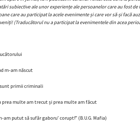
tări subiective ale unor experiențe ale persoanelor care au fost de 
ane care au participat la acele evenimente și care vor să-și facă auzi
erveniți! (Traducătorul nu a participat la evenimentele din acea perio
ucătorului
ând m-am născut
 sunt primii criminali
n prea multe am trecut și prea multe am făcut
n-am putut să sufăr gaboru’ corupt!” (B.U.G. Mafia)