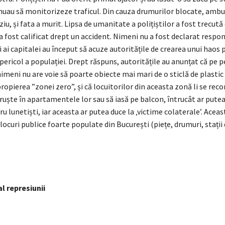
nuau să monitorizeze traficul. Din cauza drumurilor blocate, ambu
ziu, și fata a murit. Lipsa de umanitate a polițiștilor a fost trecută
 a fost calificat drept un accident. Nimeni nu a fost declarat respon
i ai capitalei au început să acuze autoritățile de crearea unui haos p
pericol a populației. Drept răspuns, autoritățile au anunțat că pe 
meni nu are voie să poarte obiecte mai mari de o sticlă de plastic d
propierea ”zonei zero”, și că locuitorilor din aceasta zonă li se re
ruște în apartamentele lor sau să iasă pe balcon, întrucât ar putea
u lunetiști, iar aceasta ar putea duce la ‚victime colaterale’. Acea
 locuri publice foarte populate din București (piețe, drumuri, stați
al represiunii