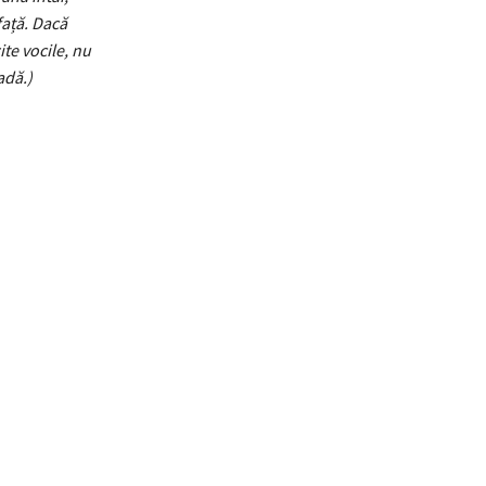
față. Dacă
te vocile, nu
adă.)