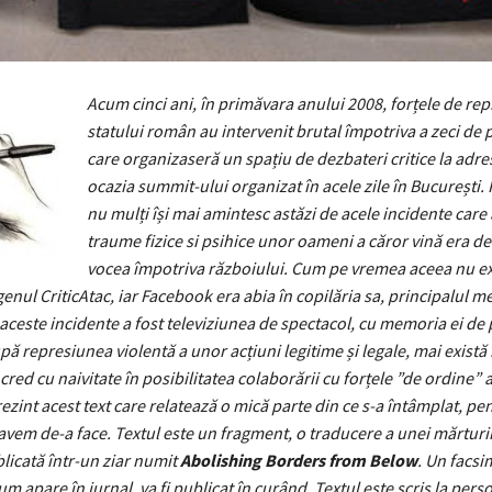
Acum cinci ani, în primăvara anului 2008, forțele de rep
statului român au intervenit brutal împotriva a zeci de
care organizaseră un spațiu de dezbateri critice la adr
ocazia summit-ului organizat în acele zile în București.
nu mulți își mai amintesc astăzi de acele incidente care
traume fizice si psihice unor oameni a căror vină era de 
vocea împotriva războiului. Cum pe vremea aceea nu ex
enul CriticAtac, iar Facebook era abia în copilăria sa, principalul m
aceste incidente a fost televiziunea de spectacol, cu memoria ei de 
upă represiunea violentă a unor acțiuni legitime și legale, mai exist
cred cu naivitate în posibilitatea colaborării cu forțele ”de ordine” a
ezint acest text care relatează o mică parte din ce s-a întâmplat, pe
avem de-a face. Textul este un fragment, o traducere a unei mărturi
blicată într-un ziar numit
Abolishing Borders from Below
. Un facsim
um apare în jurnal, va fi publicat în curând. Textul este scris la pers