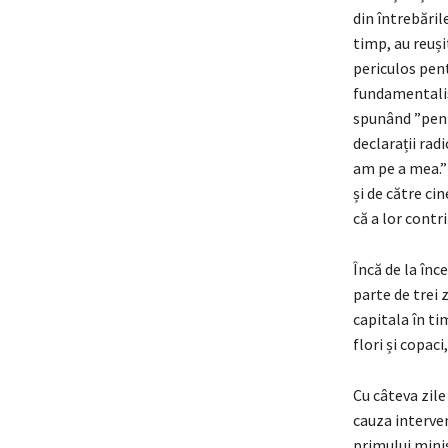
din întrebăril
timp, au reuș
periculos pen
fundamentalism
spunând ”pent
declarații rad
am pe a mea.”
și de către c
că a lor contr
Încă de la înc
parte de trei 
capitala în ti
flori și copac
Cu câteva zile
cauza interven
primului minis