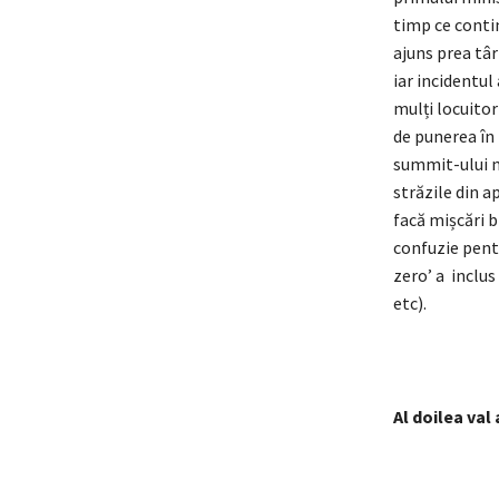
timp ce conti
ajuns prea târ
iar incidentul
mulți locuitor
de punerea în 
summit-ului ni
străzile din a
facă mișcări b
confuzie pentr
zero’ a inclus
etc).
Al doilea val 