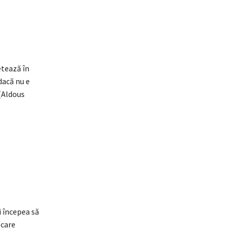
etează în
dacă nu e
 (Aldous
 începea să
 care