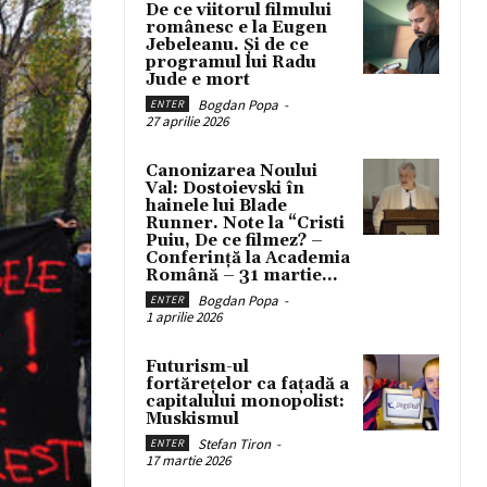
De ce viitorul filmului
românesc e la Eugen
Jebeleanu. Și de ce
programul lui Radu
Jude e mort
Bogdan Popa
-
ENTER
27 aprilie 2026
Canonizarea Noului
Val: Dostoievski în
hainele lui Blade
Runner. Note la “Cristi
Puiu, De ce filmez? –
Conferință la Academia
Română – 31 martie...
Bogdan Popa
-
ENTER
1 aprilie 2026
Futurism-ul
fortărețelor ca fațadă a
capitalului monopolist:
Muskismul
Stefan Tiron
-
ENTER
17 martie 2026