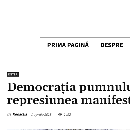
PRIMA PAGINĂ
DESPRE
ENTER
Democrația pumnului.
represiunea manifes
De
Redacția
1 aprilie 2013
1492