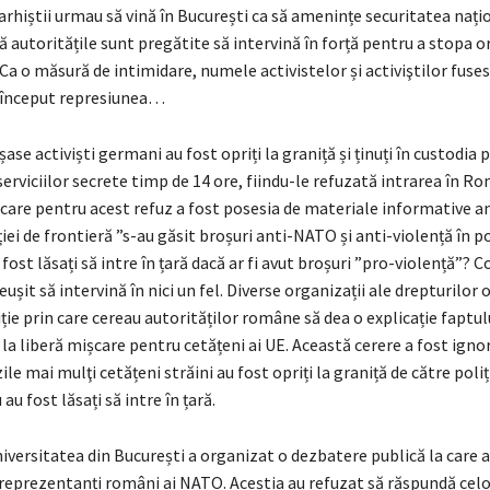
rhiștii urmau să vină în București ca să amenințe securitatea națio
ă autoritățile sunt pregătite să intervină în forță pentru a stopa ori
a o măsură de intimidare, numele activistelor și activiştilor fuse
a început represiunea…
ase activiști germani au fost opriți la graniță și ținuți în custodia p
 serviciilor secrete timp de 14 ore, fiindu-le refuzată intrarea în R
icare pentru acest refuz a fost posesia de materiale informative an
ei de frontieră ”s-au găsit broșuri anti-NATO și anti-violență în 
i fost lăsați să intre în țară dacă ar fi avut broșuri ”pro-violență”? 
ușit să intervină în nici un fel. Diverse organizații ale drepturilor
ie prin care cereau autorităților române să dea o explicație faptul
 la liberă mișcare pentru cetățeni ai UE. Această cerere a fost ignor
le mai mulţi cetățeni străini au fost opriți la graniță de către poliț
 au fost lăsați să intre în țară.
iversitatea din București a organizat o dezbatere publică la care a
a reprezentanți români ai NATO. Aceștia au refuzat să răspundă cel