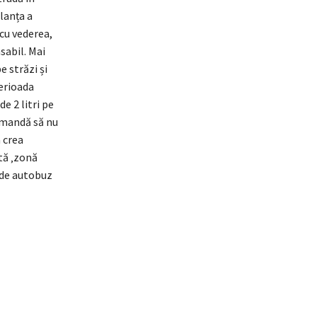
lanța a
 cu vederea,
sabil. Mai
e străzi și
perioada
e 2 litri pe
comandă să nu
 crea
stă ‚zonă
i de autobuz