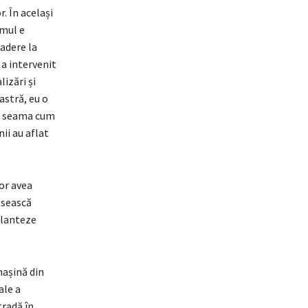
. În același
amul e
adere la
 a intervenit
izări și
astră, eu o
at seama cum
ii au aflat
vor avea
ăsească
planteze
mașină din
ale a
tradă în