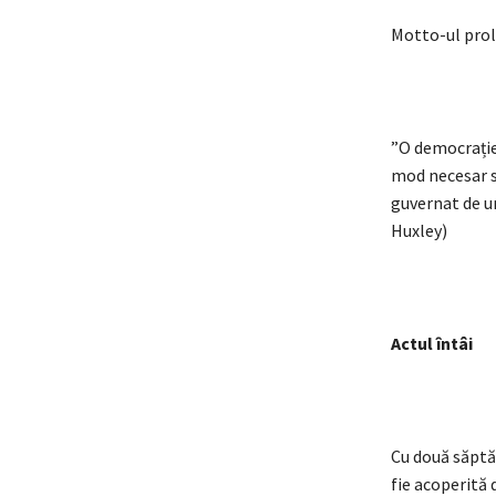
Motto-ul prol
”O democrație 
mod necesar să
guvernat de un
Huxley)
Actul întâi
Cu două săptă
fie acoperită 