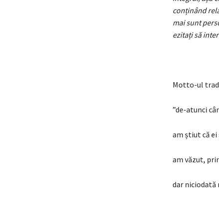
conținând rela
mai sunt perso
ezitați să int
Motto-ul trad
”de-atunci c
am știut că ei
am văzut, pri
dar niciodată 