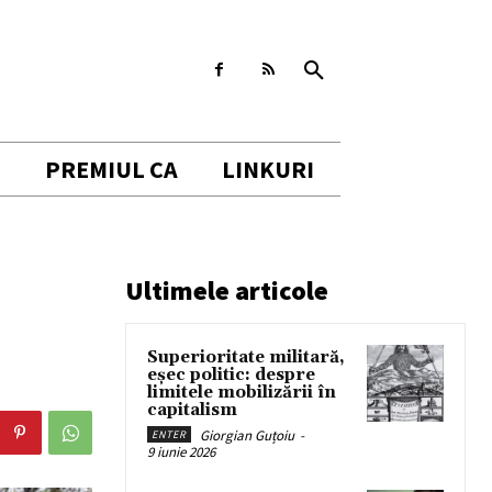
I
PREMIUL CA
LINKURI
Ultimele articole
Superioritate militară,
eșec politic: despre
limitele mobilizării în
capitalism
Giorgian Guțoiu
-
ENTER
9 iunie 2026