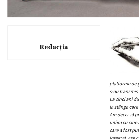
Redacția
platforme de g
s-au transmis 
La cinci ani d
la stânga care 
Am decis să pr
uităm cu cine 
care a fost pu
integral, așa c