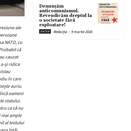
Denunțăm
anticomunismul.
Revendicăm dreptul la
o societate fără
exploatare!
resiune ale
Redacția
-
9 martie 2026
ENTER
 persoane
esa NATO, cu
 Probabil că
 au cauzat
a-și ridica
istau
ediu în care
pește auriu.
ă încă oameni
le statului.
ntru ca să nu
i mai ample
il al textului
oana întâi,