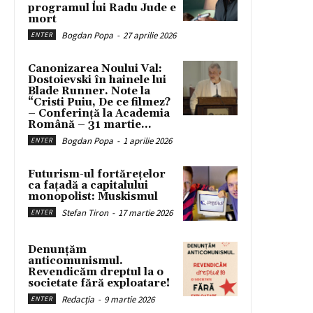
programul lui Radu Jude e
mort
Bogdan Popa
-
27 aprilie 2026
ENTER
Canonizarea Noului Val:
Dostoievski în hainele lui
Blade Runner. Note la
“Cristi Puiu, De ce filmez?
– Conferință la Academia
Română – 31 martie...
Bogdan Popa
-
1 aprilie 2026
ENTER
Futurism-ul fortărețelor
ca fațadă a capitalului
monopolist: Muskismul
Stefan Tiron
-
17 martie 2026
ENTER
Denunțăm
anticomunismul.
Revendicăm dreptul la o
societate fără exploatare!
Redacția
-
9 martie 2026
ENTER