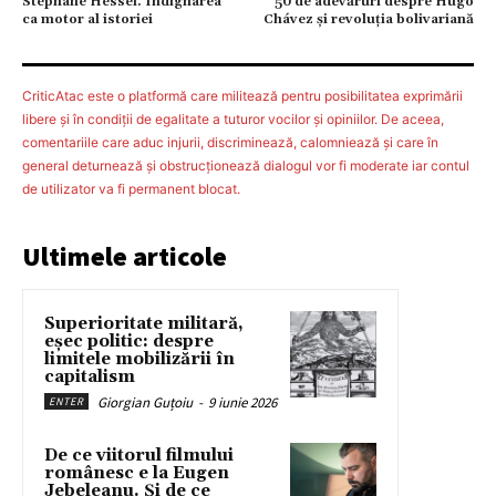
Stephane Hessel. Indignarea
50 de adevăruri despre Hugo
ca motor al istoriei
Chávez şi revoluţia bolivariană
CriticAtac este o platformă care militează pentru posibilitatea exprimării
libere şi în condiţii de egalitate a tuturor vocilor şi opiniilor. De aceea,
comentariile care aduc injurii, discriminează, calomniează şi care în
general deturnează şi obstrucţionează dialogul vor fi moderate iar contul
de utilizator va fi permanent blocat.
Ultimele articole
Superioritate militară,
eșec politic: despre
limitele mobilizării în
capitalism
Giorgian Guțoiu
-
9 iunie 2026
ENTER
De ce viitorul filmului
românesc e la Eugen
Jebeleanu. Și de ce