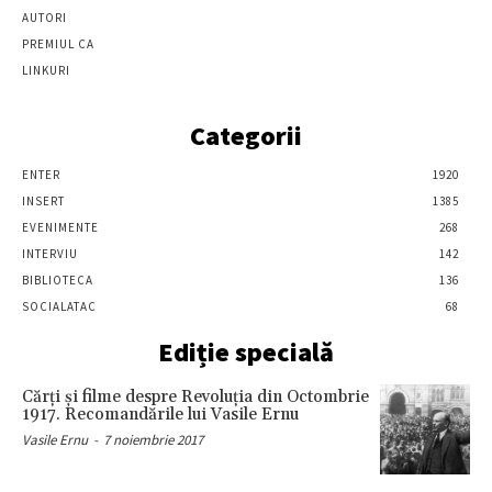
AUTORI
PREMIUL CA
LINKURI
Categorii
ENTER
1920
INSERT
1385
EVENIMENTE
268
INTERVIU
142
BIBLIOTECA
136
SOCIALATAC
68
Ediție specială
Cărţi şi filme despre Revoluţia din Octombrie
1917. Recomandările lui Vasile Ernu
Vasile Ernu
-
7 noiembrie 2017