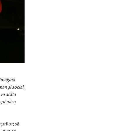
 imagina
man și social,
 va arăta
fapt miza
urilor; să
, cum ar