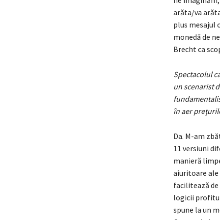
arăta/va arăta
plus mesajul c
monedă de neg
Brecht ca scop 
Spectacolul ca
un scenarist di
fundamentalismu
în aer prețuril
Da. M-am zbătu
11 versiuni di
manieră limpe
aiuritoare ale 
facilitează de
logicii profit
spune la un m