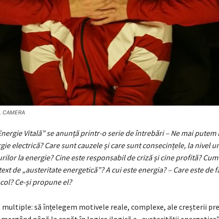
L CAMERA
nergie Vitală” se anunță printr-o serie de întrebări – Ne mai putem
gie electrică? Care sunt cauzele și care sunt consecințele, la nivel u
urilor la energie? Cine este responsabil de criză și cine profită? Cum
ntext de „austeritate energetică”? A cui este energia? – Care este de 
col? Ce-și propune el?
 multiple: să înțelegem motivele reale, complexe, ale creșterii preț
ergând până la capăt în logica ilogică a „austerității energetice”