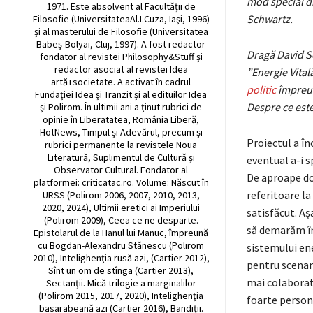
mod special di
1971. Este absolvent al Facultăţii de
Schwartz.
Filosofie (UniversitateaAl.I.Cuza, Iaşi, 1996)
şi al masterului de Filosofie (Universitatea
Babeş-Bolyai, Cluj, 1997). A fost redactor
Dragă David Sc
fondator al revistei Philosophy&Stuff şi
redactor asociat al revistei Idea
”Energie Vital
artă+societate. A activat în cadrul
politic
împreun
Fundaţiei Idea şi Tranzit şi al edituilor Idea
Despre ce est
şi Polirom. În ultimii ani a ţinut rubrici de
opinie în Liberatatea, România Liberă,
HotNews, Timpul şi Adevărul, precum şi
Proiectul a în
rubrici permanente la revistele Noua
Literatură, Suplimentul de Cultură şi
eventual a-i sp
Observator Cultural. Fondator al
De aproape doi
platformei: criticatac.ro. Volume: Născut în
referitoare la
URSS (Polirom 2006, 2007, 2010, 2013,
2020, 2024), Ultimii eretici ai Imperiului
satisfăcut. Aș
(Polirom 2009), Ceea ce ne desparte.
să demarăm îm
Epistolarul de la Hanul lui Manuc, împreună
cu Bogdan-Alexandru Stănescu (Polirom
sistemului ene
2010), Intelighenţia rusă azi, (Cartier 2012),
pentru scenar
Sînt un om de stînga (Cartier 2013),
mai colaborat,
Sectanţii. Mică trilogie a marginalilor
(Polirom 2015, 2017, 2020), Intelighenţia
foarte persona
basarabeană azi (Cartier 2016), Bandiţii.