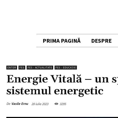
PRIMA PAGINĂ
DESPRE
ENTER
FES
FES - ACTUALITATE
FES - EDUCAȚIE
Energie Vitală – un 
sistemul energetic
De
Vasile Ernu
28 iulie 2023
3295