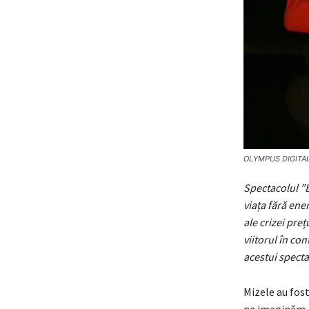
OLYMPUS DIGITA
Spectacolul ”E
viața fără ener
ale crizei preț
viitorul în co
acestui specta
Mizele au fost
ne imaginăm, m