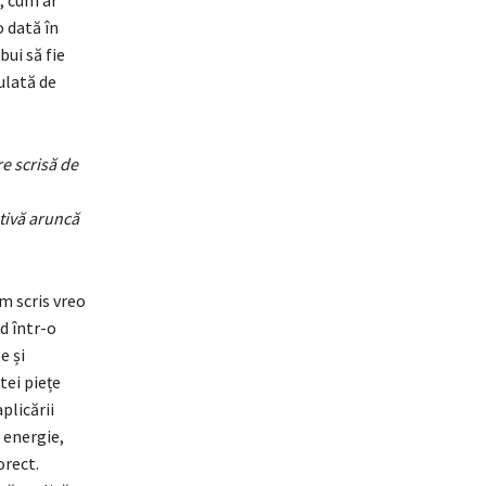
 dată în
bui să fie
ulată de
e scrisă de
ativă aruncă
m scris vreo
nd într-o
e și
tei piețe
plicării
 energie,
orect.