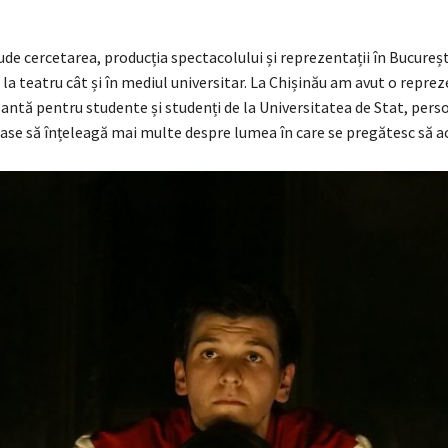
ude cercetarea, producția spectacolului și reprezentații în Bucureșt
 la teatru cât și în mediul universitar. La Chișinău am avut o reprez
antă pentru studente și studenți de la Universitatea de Stat, pers
oase să înțeleagă mai multe despre lumea în care se pregătesc să a