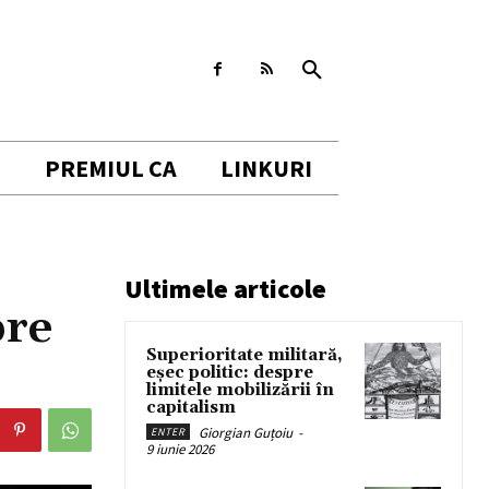
I
PREMIUL CA
LINKURI
Ultimele articole
pre
Superioritate militară,
eșec politic: despre
limitele mobilizării în
capitalism
Giorgian Guțoiu
-
ENTER
9 iunie 2026