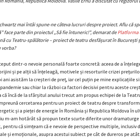
n România, Republica Moldova. Vasile Ernu a discutat cu regizorul 
hwartz mai întâi spune-ne câteva lucruri despre proiect. Aflu că sp
ă” face parte din proiectul „Să fie întuneric!”, demarat de
Platforma 
ă cu Teatru-spălătorie – proiect de teatru desfășurat în București ș
e vorba?
ceput dintr-o nevoie personală foarte concretă: aceea de a înțelege
rijini și pe alții să înțeleagă, motivele și resorturile crizei prețurilo
 ani asistăm la creșteri de preț, iar cel puțin pe mine explicațiile s
 pandemie sau chiar la război ca factori decisivi pentru aceste creș
a că încă de la sfârșitul anului trecut am propus echipei de la Teat
preună cercetarea pentru un proiect de teatru despre transform
rgetic și a pieței de energie în România și Republica Moldova în ult
iu m-am hotărât să propun texte scurte diferite unor dramaturge
 pentru că simțeam că e nevoie de perspective multiple, inclusiv 
le și emoționale, asupra acestui subiect pe cât de dureros pe atât 