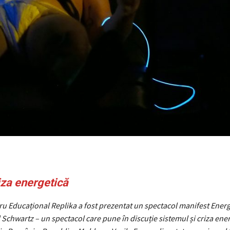
za energetică
ru Educațional Replika a fost prezentat un spectacol manifest Energi
d Schwartz – un spectacol care pune în discuție sistemul și criza ener