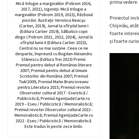
prima vedere.
Mică trilogie a marginalilor (Polirom 2016,
2017, 2021), Izgoniții. Mică trilogie a
marginalilor (Polirom 2019, 2022), Războiul
Proiectul incl
pisicilor. Ilustrații: Veronica Neacșu
Chișinău, atât
(Cartier, 2019), Jurnal la sfîrșitul lumii I
(Editura Cartier 2019), Sălbaticii copii
foarte interes
dingo ( Polirom 2021, 2022, 2024), Jurnal la
și foarte curi
sfîrșitul lumii II (Editura Cartier 2023),
Centrul nu se mai susține. Ceea ce ne
desparte, împreună cu Bogdan-Alexandru
Stănescu (Editura Trei 2023) Premii:
Premiul pentru debut al României literare
2007; Premiul pentru debut al Uniunii
Scriitorilor din România 2007; Premiul
Tiuk!2009, Premiul Matei Brancoveanu
pentru Literatura 2015; Premiul revistei
Observator cultural 2017 - Eseistică /
Publicistică; Premiul AgențiadeCarte.ro
2019 – Eseu / Publicistică / Memorialistică;
Premiul revistei Observator cultural 2022 -
Memorialistică; Premiul AgențiadeCarte.ro
2022 - Eseu / Publicistică / Memorialistică.
Este tradus în peste zece limbi.