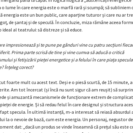
 o lume în care energia este o marfă rară și scumpă; să subliniem o
ă energia este un bun public, care aparține tuturor și care nu ar tre
oț, de șantaj și de speculă. În concluzie, miza rămâne aceea form
ideal al teatrului: să distreze și să educe.
re impresionează și te pune pe gânduri vine cu patru secțiuni fiecar
ferit. Prima parte scrisă de tine și vine cumva să aducă o critică
lui și fetișizării pieței energetice și a felului în care piața specul
e? Înțeleg corect?
t foarte mult cu acest text. Deși e o piesă scurtă, de 15 minute, a
ferite. Am tot încercat (și încă nu sunt sigur că am reușit) să surpri
de și amuzantă mecanismele de funcționare extrem de complicat
pieței de energie. Și să redau felul în care designul și structura aces
 fapt specula. În ultimă instanță, m-a interesat să reiasă absurdul a
ului la o nevoie de bază, cum este energia. Un personaj, negustor de
oment dat: „dacă un produs se vinde înseamnă că prețul său este c