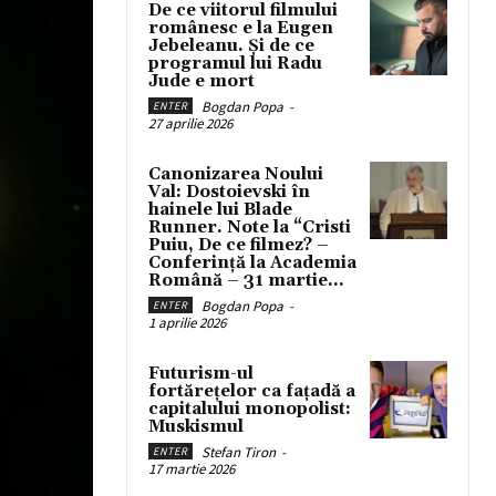
De ce viitorul filmului
românesc e la Eugen
Jebeleanu. Și de ce
programul lui Radu
Jude e mort
Bogdan Popa
-
ENTER
27 aprilie 2026
Canonizarea Noului
Val: Dostoievski în
hainele lui Blade
Runner. Note la “Cristi
Puiu, De ce filmez? –
Conferință la Academia
Română – 31 martie...
Bogdan Popa
-
ENTER
1 aprilie 2026
Futurism-ul
fortărețelor ca fațadă a
capitalului monopolist:
Muskismul
Stefan Tiron
-
ENTER
17 martie 2026