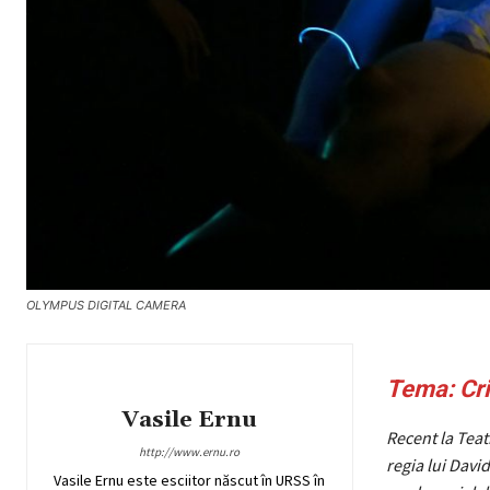
OLYMPUS DIGITAL CAMERA
Tema: Cri
Vasile Ernu
Recent la Teat
http://www.ernu.ro
regia lui Davi
Vasile Ernu este esciitor născut în URSS în