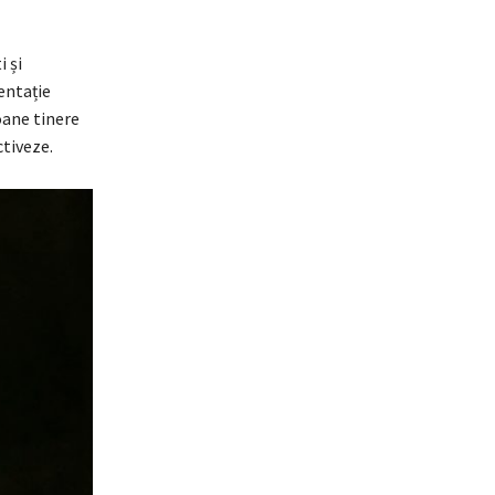
i și
entație
oane tinere
ctiveze.