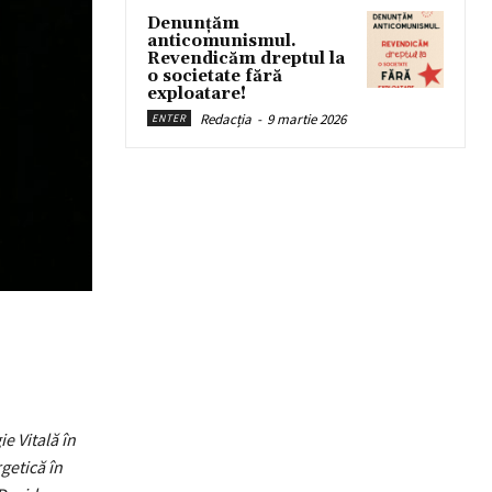
Denunțăm
anticomunismul.
Revendicăm dreptul la
o societate fără
exploatare!
Redacția
-
9 martie 2026
ENTER
e Vitală în
getică în