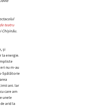
David
ectacolul
de teatru
i Chișinău.
, și
r la energie.
impliste
teri nu m-au
ru-Spălătorie
area
imii ani. Iar
 cu care am
de unele
de arid la