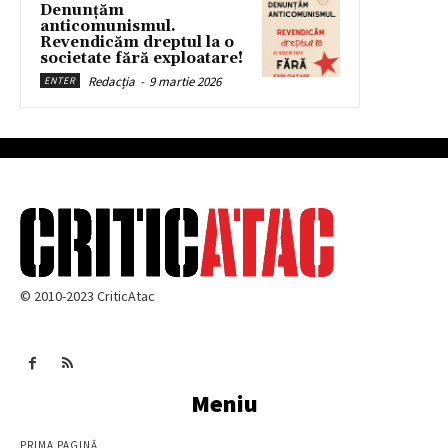
Denunțăm
anticomunismul.
Revendicăm dreptul la o
societate fără exploatare!
Redacția
-
9 martie 2026
ENTER
© 2010-2023 CriticAtac
Meniu
PRIMA PAGINĂ