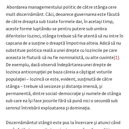
Abordarea managementului politic de către stânga cere
mult discernământ. Căci, deoarece guvernarea este făcută
de către dreapta sub toate formele dar, în acelaşi timp,
aceste forme luptându-se pentru putere sub umbra
diferitelor lozinci, stânga trebuie să fie atentă să nu intre în
capcana de a susţine o dreaptă împotriva alteia. Adică să nu
substituie politica reală a unei drepte cu lozincile pe care
aceasta le flutură: să nu fie nominalistă, cu alte cuvinte
[1]
.
De exemplu, dacă observă îndepărtarea unei drepte de
lozinca anticorupţiei pe baza căreia a câştigat voturile
populaţiei – lozincă ce este, evident, susţinută de către
stânga – trebuie să sesizeze şi distanţa imensă, şi
permanentă, dintre social-democraţie şi numele de stânga
sub care ea îşi face jocurile fără să pună nici o secundă sub
semnul întrebării exploatarea şi dominaţia.
Discernământul stângii este pus la încercare şi atunci când