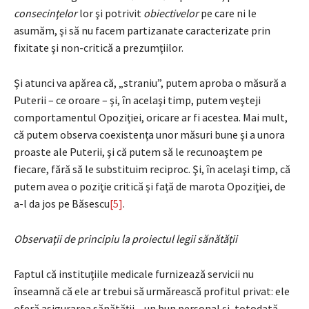
consecinţelor
lor şi potrivit
obiectivelor
pe care ni le
asumăm, şi să nu facem partizanate caracterizate prin
fixitate şi non-critică a prezumţiilor.
Şi atunci va apărea că, „straniu”, putem aproba o măsură a
Puterii – ce oroare – şi, în acelaşi timp, putem veşteji
comportamentul Opoziţiei, oricare ar fi acestea. Mai mult,
că putem observa coexistenţa unor măsuri bune şi a unora
proaste ale Puterii, şi că putem să le recunoaştem pe
fiecare, fără să le substituim reciproc. Şi, în acelaşi timp, că
putem avea o poziţie critică şi faţă de marota Opoziţiei, de
a-l da jos pe Băsescu
[5]
.
Observaţii de principiu la proiectul legii sănătăţii
Faptul că instituţiile medicale furnizează servicii nu
înseamnă că ele ar trebui să urmărească profitul privat: ele
oferă asigurarea sănătăţii – un bun personal şi, totodată,