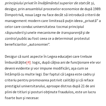
principiului privat în învăţământul superior de stat
cât şi,
desigur, prin ansamblul proceselor economice de după 1989.
Dimpotrivă, noua Lege nu face decât să introducă criterii de
management modern care limitează puţin ideea „privată” a
celor care conduc universitatea: tocmai principiul
răspunderii
şi unele mecanisme de
transparenţă
şi de
control public
au fost ceea ce a determinat protestul
beneficiarilor „autonomiei”.
Desigur că sunt aspecte în Legea educaţiei care trebuie
îmbunătăţite
[4]
: logic, după câţiva ani de funcţionare ele vor
deveni evidente şi vor impune modificări, aşa cum se
întâmplă cu multe legi. Dar faptul că Legea este cadru şi
criteriu pentru promovarea potrivit calităţii şi că reface
prestigiul universitarului, aproape distrus după 21 de ani
plini de titluri şi posturi obţinute fraudulos, este un lucru
foarte bun şi necesar.