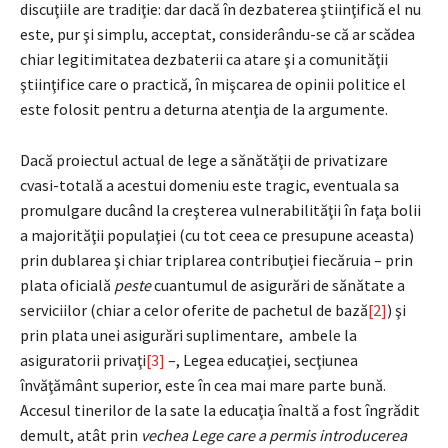
discuţiile are tradiţie: dar dacă în dezbaterea ştiinţifică el nu
este, pur şi simplu, acceptat, considerându-se că ar scădea
chiar legitimitatea dezbaterii ca atare şi a comunităţii
ştiinţifice care o practică, în mişcarea de opinii politice el
este folosit pentru a deturna atenţia de la argumente.
Dacă proiectul actual de lege a sănătăţii de privatizare
cvasi-totală a acestui domeniu este tragic, eventuala sa
promulgare ducând la creşterea vulnerabilităţii în faţa bolii
a majorităţii populaţiei (cu tot ceea ce presupune aceasta)
prin dublarea şi chiar triplarea contribuţiei fiecăruia – prin
plata oficială
peste
cuantumul de asigurări de sănătate a
serviciilor (chiar a celor oferite de pachetul de bază
[2]
) şi
prin plata unei asigurări suplimentare, ambele la
asiguratorii privaţi
[3]
–, Legea educaţiei, secţiunea
învăţământ superior, este în cea mai mare parte bună.
Accesul tinerilor de la sate la educaţia înaltă a fost îngrădit
demult, atât prin
vechea Lege care a permis introducerea