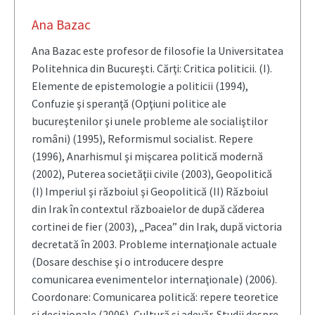
Ana Bazac
Ana Bazac este profesor de filosofie la Universitatea
Politehnica din Bucureşti. Cărţi: Critica politicii. (I).
Elemente de epistemologie a politicii (1994),
Confuzie şi speranţă (Opţiuni politice ale
bucureştenilor şi unele probleme ale socialiştilor
români) (1995), Reformismul socialist. Repere
(1996), Anarhismul şi mişcarea politică modernă
(2002), Puterea societăţii civile (2003), Geopolitică
(I) Imperiul şi războiul şi Geopolitică (II) Războiul
din Irak în contextul războaielor de după căderea
cortinei de fier (2003), „Pacea” din Irak, după victoria
decretată în 2003. Probleme internaţionale actuale
(Dosare deschise şi o introducere despre
comunicarea evenimentelor internaţionale) (2006).
Coordonare: Comunicarea politică: repere teoretice
şi decizionale (2006), Cultură şi adevăr. Studii despre