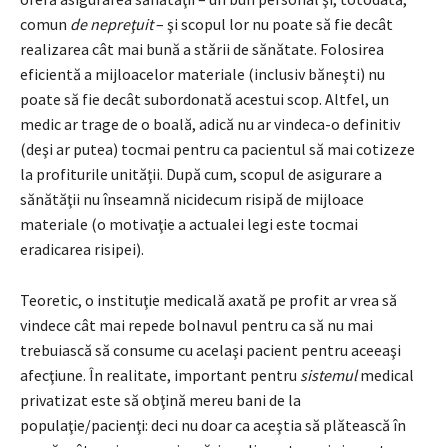
comun
de nepreţuit
– şi scopul lor nu poate să fie decât
realizarea cât mai bună a stării de sănătate. Folosirea
eficientă a mijloacelor materiale (inclusiv băneşti) nu
poate să fie decât subordonată acestui scop. Altfel, un
medic ar trage de o boală, adică nu ar vindeca-o definitiv
(deşi ar putea) tocmai pentru ca pacientul să mai cotizeze
la profiturile unităţii. După cum, scopul de asigurare a
sănătăţii nu înseamnă nicidecum risipă de mijloace
materiale (o motivaţie a actualei legi este tocmai
eradicarea risipei).
Teoretic, o instituţie medicală axată pe profit ar vrea să
vindece cât mai repede bolnavul pentru ca să nu mai
trebuiască să consume cu acelaşi pacient pentru aceeaşi
afecţiune. În realitate, important pentru
sistemul
medical
privatizat este să obţină mereu bani de la
populaţie/pacienţi: deci nu doar ca aceştia să plătească în