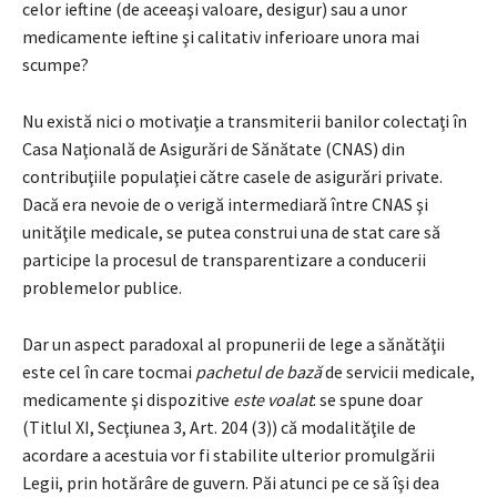
celor ieftine (de aceeaşi valoare, desigur) sau a unor
medicamente ieftine şi calitativ inferioare unora mai
scumpe?
Nu există nici o motivaţie a transmiterii banilor colectaţi în
Casa Naţională de Asigurări de Sănătate (CNAS) din
contribuţiile populaţiei către casele de asigurări private.
Dacă era nevoie de o verigă intermediară între CNAS şi
unităţile medicale, se putea construi una de stat care să
participe la procesul de transparentizare a conducerii
problemelor publice.
Dar un aspect paradoxal al propunerii de lege a sănătăţii
este cel în care tocmai
pachetul de bază
de servicii medicale,
medicamente şi dispozitive
este voalat
: se spune doar
(Titlul XI, Secţiunea 3, Art. 204 (3)) că modalităţile de
acordare a acestuia vor fi stabilite ulterior promulgării
Legii, prin hotărâre de guvern. Păi atunci pe ce să îşi dea