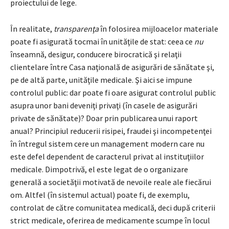
proiectului de lege.
În realitate,
transparenţa
în folosirea mijloacelor materiale
poate fi asigurată tocmai în unităţile de stat: ceea ce
nu
înseamnă, desigur, conducere birocratică şi relaţii
clientelare între Casa naţională de asigurări de sănătate şi,
pe de altă parte, unităţile medicale. Şi aici se impune
controlul public: dar poate fi oare asigurat controlul public
asupra unor bani deveniţi privaţi (în casele de asigurări
private de sănătate)? Doar prin publicarea unui raport
anual? Principiul reducerii risipei, fraudei şi incompetenţei
în întregul sistem cere un management modern care nu
este defel dependent de caracterul privat al instituţiilor
medicale. Dimpotrivă, el este legat de o organizare
generală a societăţii motivată de nevoile reale ale fiecărui
om. Altfel (în sistemul actual) poate fi, de exemplu,
controlat de către comunitatea medicală, deci după criterii
strict medicale, oferirea de medicamente scumpe în locul