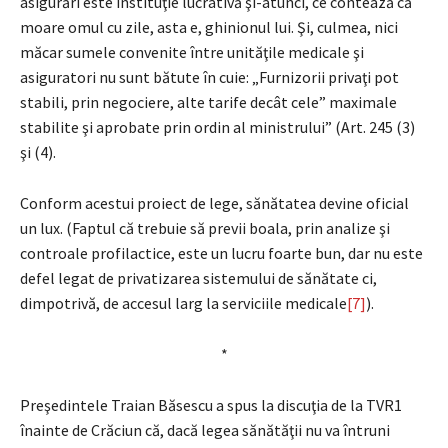
asigurări este instituţie lucrativă şi-atunci, ce contează că
moare omul cu zile, asta e, ghinionul lui. Şi, culmea, nici
măcar sumele convenite între unităţile medicale şi
asiguratori nu sunt bătute în cuie: „Furnizorii privaţi pot
stabili, prin negociere, alte tarife decât cele” maximale
stabilite şi aprobate prin ordin al ministrului” (Art. 245 (3)
şi (4).
Conform acestui proiect de lege, sănătatea devine oficial
un lux. (Faptul că trebuie să previi boala, prin analize şi
controale profilactice, este un lucru foarte bun, dar nu este
defel legat de privatizarea sistemului de sănătate ci,
dimpotrivă, de accesul larg la serviciile medicale
[7]
).
*
Preşedintele Traian Băsescu a spus la discuţia de la TVR1
înainte de Crăciun că, dacă legea sănătăţii nu va întruni