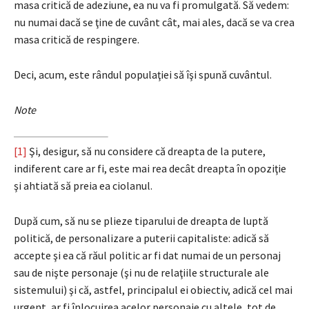
masa critică de adeziune, ea nu va fi promulgată. Să vedem:
nu numai dacă se ţine de cuvânt cât, mai ales, dacă se va crea
masa critică de respingere.
Deci, acum, este rândul populaţiei să îşi spună cuvântul.
Note
[1]
Şi, desigur, să nu considere că dreapta de la putere,
indiferent care ar fi, este mai rea decât dreapta în opoziţie
şi ahtiată să preia ea ciolanul.
După cum, să nu se plieze tiparului de dreapta de luptă
politică, de personalizare a puterii capitaliste: adică să
accepte şi ea că răul politic ar fi dat numai de un personaj
sau de nişte personaje (şi nu de relaţiile structurale ale
sistemului) şi că, astfel, principalul ei obiectiv, adică cel mai
urgent, ar fi înlocuirea acelor personaje cu altele, tot de