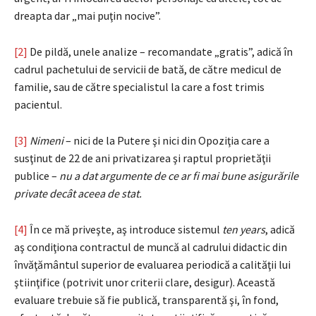
dreapta dar „mai puţin nocive”.
[2]
De pildă, unele analize – recomandate „gratis”, adică în
cadrul pachetului de servicii de bată, de către medicul de
familie, sau de către specialistul la care a fost trimis
pacientul.
[3]
Nimeni
– nici de la Putere şi nici din Opoziţia care a
susţinut de 22 de ani privatizarea şi raptul proprietăţii
publice –
nu a dat argumente de ce ar fi mai bune asigurările
private decât aceea de stat.
[4]
În ce mă priveşte, aş introduce sistemul
ten years
, adică
aş condiţiona contractul de muncă al cadrului didactic din
învăţământul superior de evaluarea periodică a calităţii lui
ştiinţifice (potrivit unor criterii clare, desigur). Această
evaluare trebuie să fie publică, transparentă şi, în fond,