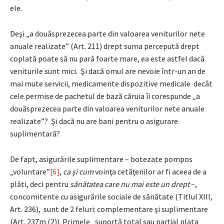
ele.
Deşi „a douăsprezecea parte din valoarea veniturilor nete
anuale realizate” (Art. 211) drept suma percepută drept
coplată poate să nu pară foarte mare, ea este astfel dacă
veniturile sunt mici. Şi dacă omul are nevoie într-un an de
mai mute servicii, medicamente dispozitive medicale decât
cele permise de pachetul de bază căruia îi corespunde „a
douăsprezecea parte din valoarea veniturilor nete anuale
realizate”? Şi dacă nu are bani pentru o asigurare
suplimentară?
De fapt, asigurările suplimentare – botezate pompos
„voluntare”
[6]
,
ca şi cum
voinţa cetăţenilor ar fi aceea de a
plăti, deci pentru
sănătatea care nu mai este un drept
–,
concomitente cu asigurările sociale de sănătate (Titlul XIII,
Art. 236), sunt de 2 feluri: complementare şi suplimentare
(Art. 237m (2)). Primele „suportă total sau parţial plata