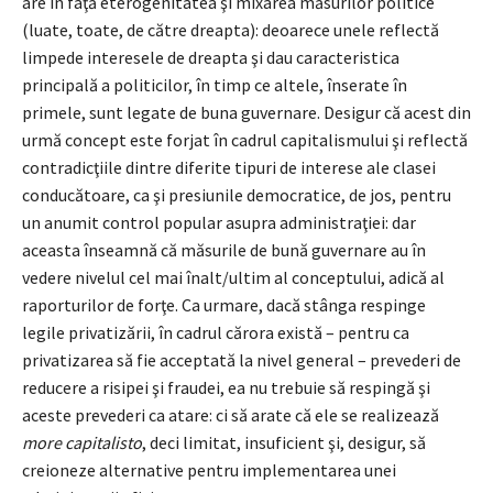
are în faţă eterogenitatea şi mixarea măsurilor politice
(luate, toate, de către dreapta): deoarece unele reflectă
limpede interesele de dreapta şi dau caracteristica
principală a politicilor, în timp ce altele, înserate în
primele, sunt legate de buna guvernare. Desigur că acest din
urmă concept este forjat în cadrul capitalismului şi reflectă
contradicţiile dintre diferite tipuri de interese ale clasei
conducătoare, ca şi presiunile democratice, de jos, pentru
un anumit control popular asupra administraţiei: dar
aceasta înseamnă că măsurile de bună guvernare au în
vedere nivelul cel mai înalt/ultim al conceptului, adică al
raporturilor de forţe. Ca urmare, dacă stânga respinge
legile privatizării, în cadrul cărora există – pentru ca
privatizarea să fie acceptată la nivel general – prevederi de
reducere a risipei şi fraudei, ea nu trebuie să respingă şi
aceste prevederi ca atare: ci să arate că ele se realizează
more capitalisto
, deci limitat, insuficient şi, desigur, să
creioneze alternative pentru implementarea unei