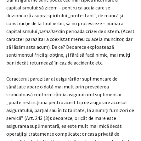
capitalismului: să zicem – pentru ca aceia care se
iluzionează asupra spiritului „protestant”, de muncă şi
construcţie de la firul ierbii, să nu protesteze – numai a
capitalismului
parazitar
din perioada crizei de sistem. (Acest
caracter parazitar a coexistat mereu cu acela muncitor, dar
să lăsăm asta acum). De ce? Deoarece exploatează
sentimentul fricii şi obţine, şi fără să facă nimic, mai mulţi
bani decât returnează în caz de accidente etc.
Caracterul parazitar al asigurărilor suplimentare de
sănătate apare o dată mai mult prin prevederea
scandaloasă conform căreia asiguratorul suplimentar
„poate restricţiona pentru acest tip de asigurare accesul
asiguratului, parţial sau în totalitate, la anumiţi furnizori de
servicii” (Art. 243 (3)): deoarece, oricât de mare este
asigurarea suplimentară, ea este mult mai mică decât
operaţii şi tratamente complicate; or casa privată de