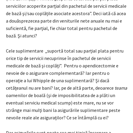
serviciilor acoperite parţial din pachetul de servicii medicale
de bază şi/sau coplăţile asociate acestora”. Deci iată că acea
a douăsprezecea parte din veniturile nete anuale nu mai e
suficientă, fie parţial, fie chiar total pentru pachetul de
bază. Şi atunci?
Cele suplimentare „suportă total sau parţial plata pentru
orice tip de servicii necuprinse în pachetul de servicii
medicale de bază şi coplăţi”. Pentru o apendicectomie e
nevoie de o asigurare complementară? Iar pentru o
operaţie a lui Whipple de una suplimentară? Şi dacă
cetăţeanul nu are bani? Iar, pe de altă parte, deoarece
teama
oamenilor de boală (şi de imposibilitatea de a plăti un
eventual serviciu medical scump) este mare, nu se vor
strânge mai mulţi bani la asigurările suplimentare peste
nevoile reale ale asiguraţilor? Ce se întâmplă cu ei?
Dar asigurările sunt poate cea mai tipică încarnare a