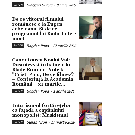
Giorgian Guțoiu
-
9 iunie 2026
ENTER
De ce viitorul filmului
românesc e la Eugen
Jebeleanu. Și de ce
programul lui Radu Jude e
mort
Bogdan Popa
-
27 aprilie 2026
ENTER
Canonizarea Noului Val:
Dostoievski în hainele lui
Blade Runner. Note la
“Cristi Puiu, De ce filmez?
– Conferință la Academia
Română – 31 martie...
Bogdan Popa
-
1 aprilie 2026
ENTER
Futurism-ul fortărețelor
ca fațadă a capitalului
monopolist: Muskismul
Stefan Tiron
-
17 martie 2026
ENTER