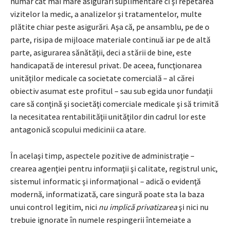
număr cât mai mare asigurări suplimentare ci şi repetarea
vizitelor la medic, a analizelor şi tratamentelor, multe
plătite chiar peste asigurări. Aşa că, pe ansamblu, pe de o
parte, risipa de mijloace materiale continuă iar pe de altă
parte, asigurarea sănătăţii, deci a stării de bine, este
handicapată de interesul privat. De aceea, funcţionarea
unităţilor medicale ca societate comercială – al cărei
obiectiv asumat este profitul – sau sub egida unor fundaţii
care să conţină şi societăţi comerciale medicale şi să trimită
la necesitatea rentabilităţii unităţilor din cadrul lor este
antagonică scopului medicinii ca atare.
În acelaşi timp, aspectele pozitive de administraţie –
crearea agenţiei pentru informaţii şi calitate, registrul unic,
sistemul informatic şi informaţional – adică o evidenţă
modernă, informatizată, care singură poate sta la baza
unui control legitim, nici
nu implică privatizarea
şi nici nu
trebuie ignorate în numele respingerii întemeiate a