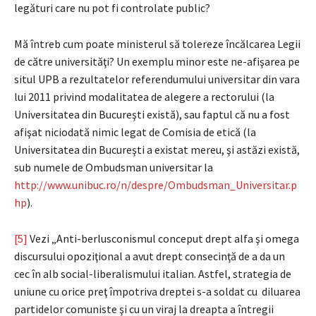
legături care nu pot fi controlate public?
Mă întreb cum poate ministerul să tolereze încălcarea Legii
de către universităţi? Un exemplu minor este ne-afişarea pe
situl UPB a rezultatelor referendumului universitar din vara
lui 2011 privind modalitatea de alegere a rectorului (la
Universitatea din Bucureşti există), sau faptul că nu a fost
afişat niciodată nimic legat de Comisia de etică (la
Universitatea din Bucureşti a existat mereu, şi astăzi există,
sub numele de Ombudsman universitar la
http://www.unibuc.ro/n/despre/Ombudsman_Universitar.p
hp
).
[5]
Vezi „Anti-berlusconismul conceput drept alfa şi omega
discursului opoziţional a avut drept consecinţă de a da un
cec în alb social-liberalismului italian. Astfel, strategia de
uniune cu orice preţ împotriva dreptei s-a soldat cu diluarea
partidelor comuniste şi cu un viraj la dreapta a întregii