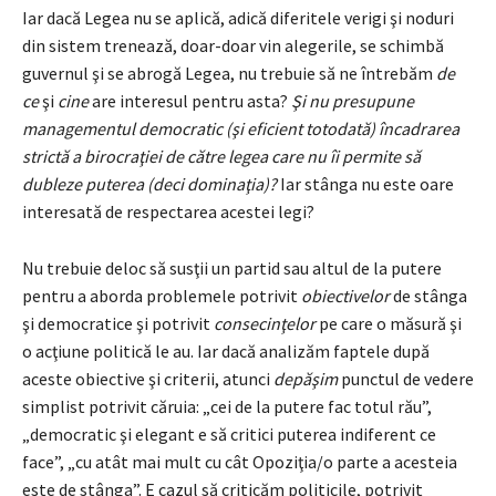
Iar dacă Legea nu se aplică, adică diferitele verigi şi noduri
din sistem trenează, doar-doar vin alegerile, se schimbă
guvernul şi se abrogă Legea, nu trebuie să ne întrebăm
de
ce
şi
cine
are interesul pentru asta?
Şi nu presupune
managementul democratic (şi eficient totodată) încadrarea
strictă a birocraţiei de către legea care nu îi permite să
dubleze puterea (deci dominaţia)?
Iar stânga nu este oare
interesată de respectarea acestei legi?
Nu trebuie deloc să susţii un partid sau altul de la putere
pentru a aborda problemele potrivit
obiectivelor
de stânga
şi democratice şi potrivit
consecinţelor
pe care o măsură şi
o acţiune politică le au. Iar dacă analizăm faptele după
aceste obiective şi criterii, atunci
depăşim
punctul de vedere
simplist potrivit căruia: „cei de la putere fac totul rău”,
„democratic şi elegant e să critici puterea indiferent ce
face”, „cu atât mai mult cu cât Opoziţia/o parte a acesteia
este de stânga”. E cazul să criticăm politicile, potrivit