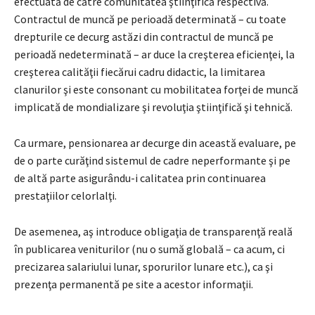
efectuată de către comunitatea ştiinţifică respectivă.
Contractul de muncă pe perioadă determinată – cu toate
drepturile ce decurg astăzi din contractul de muncă pe
perioadă nedeterminată – ar duce la creşterea eficienţei, la
creşterea calităţii fiecărui cadru didactic, la limitarea
clanurilor şi este consonant cu mobilitatea forţei de muncă
implicată de mondializare şi revoluţia ştiinţifică şi tehnică.
Ca urmare, pensionarea ar decurge din această evaluare, pe
de o parte curăţind sistemul de cadre neperformante şi pe
de altă parte asigurându-i calitatea prin continuarea
prestaţiilor celorlalţi.
De asemenea, aş introduce obligaţia de transparenţă reală
în publicarea veniturilor (nu o sumă globală – ca acum, ci
precizarea salariului lunar, sporurilor lunare etc.), ca şi
prezenţa permanentă pe site a acestor informaţii.