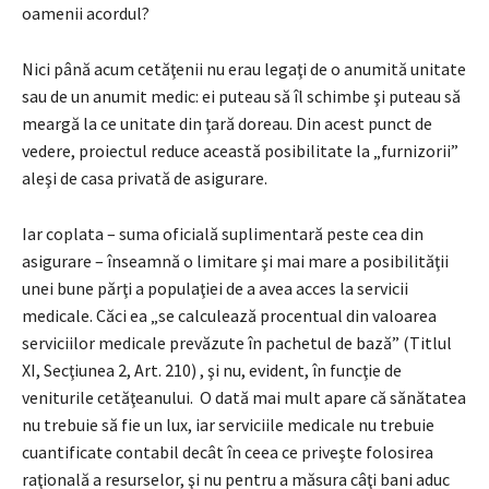
oamenii acordul?
Nici până acum cetăţenii nu erau legaţi de o anumită unitate
sau de un anumit medic: ei puteau să îl schimbe şi puteau să
meargă la ce unitate din ţară doreau. Din acest punct de
vedere, proiectul reduce această posibilitate la „furnizorii”
aleşi de casa privată de asigurare.
Iar coplata – suma oficială suplimentară peste cea din
asigurare – înseamnă o limitare şi mai mare a posibilităţii
unei bune părţi a populaţiei de a avea acces la servicii
medicale. Căci ea „se calculează procentual din valoarea
serviciilor medicale prevăzute în pachetul de bază” (Titlul
XI, Secţiunea 2, Art. 210) , şi nu, evident, în funcţie de
veniturile cetăţeanului. O dată mai mult apare că sănătatea
nu trebuie să fie un lux, iar serviciile medicale nu trebuie
cuantificate contabil decât în ceea ce priveşte folosirea
raţională a resurselor, şi nu pentru a măsura câţi bani aduc