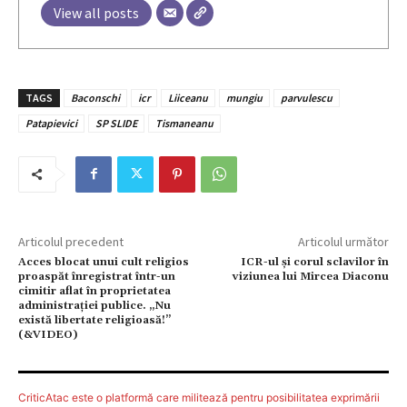
View all posts
TAGS
Baconschi
icr
Liiceanu
mungiu
parvulescu
Patapievici
SP SLIDE
Tismaneanu
Articolul precedent
Articolul următor
Acces blocat unui cult religios
ICR-ul și corul sclavilor în
proaspăt înregistrat într-un
viziunea lui Mircea Diaconu
cimitir aflat în proprietatea
administraţiei publice. „Nu
există libertate religioasă!”
(&VIDEO)
CriticAtac este o platformă care militează pentru posibilitatea exprimării