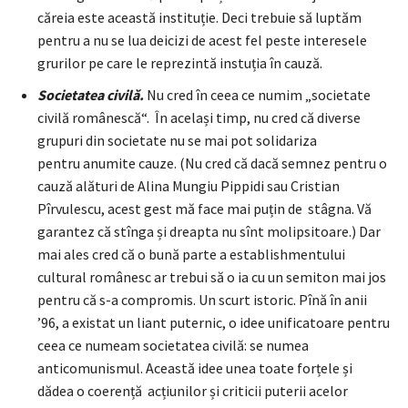
căreia este această instituție. Deci trebuie să luptăm
pentru a nu se lua deicizi de acest fel peste interesele
grurilor pe care le reprezintă instuția în cauză.
Societatea civilă.
Nu cred în ceea ce numim „societate
civilă românescă“. În același timp, nu cred că diverse
grupuri din societate nu se mai pot solidariza
pentru anumite cauze. (Nu cred că dacă semnez pentru o
cauză alături de Alina Mungiu Pippidi sau Cristian
Pîrvulescu, acest gest mă face mai puțin de stâgna. Vă
garantez că stînga și dreapta nu sînt molipsitoare.) Dar
mai ales cred că o bună parte a establishmentului
cultural românesc ar trebui să o ia cu un semiton mai jos
pentru că s-a compromis. Un scurt istoric. Pînă în anii
’96, a existat un liant puternic, o idee unificatoare pentru
ceea ce numeam societatea civilă: se numea
anticomunismul. Această idee unea toate forțele și
dădea o coerență acțiunilor și criticii puterii acelor