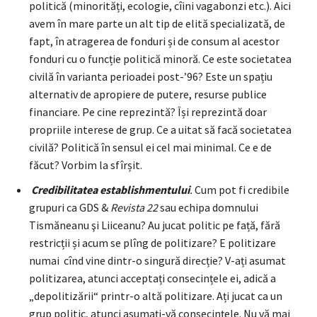
politică (minorități, ecologie, cîini vagabonzi etc.). Aici
avem în mare parte un alt tip de elită specializată, de
fapt, în atragerea de fonduri și de consum al acestor
fonduri cu o funcție politică minoră. Ce este societatea
civilă în varianta perioadei post-’96? Este un spațiu
alternativ de apropiere de putere, resurse publice
financiare. Pe cine reprezintă? Își reprezintă doar
propriile interese de grup. Ce a uitat să facă societatea
civilă? Politică în sensul ei cel mai minimal. Ce e de
făcut? Vorbim la sfîrșit.
Credibilitatea establishmentului
.
Cum pot fi credibile
grupuri ca GDS &
Revista 22
sau echipa domnului
Tismăneanu şi Liiceanu? Au jucat politic pe față, fără
restricții și acum se plîng de politizare? E politizare
numai cînd vine dintr-o singură direcție? V-ați asumat
politizarea, atunci acceptați consecințele ei, adică a
„depolitizării“ printr-o altă politizare. Ați jucat ca un
grup politic, atunci asumați-vă consecințele. Nu vă mai