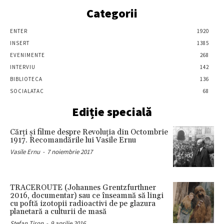
Categorii
ENTER
1920
INSERT
1385
EVENIMENTE
268
INTERVIU
142
BIBLIOTECA
136
SOCIALATAC
68
Ediție specială
Cărţi şi filme despre Revoluţia din Octombrie
1917. Recomandările lui Vasile Ernu
Vasile Ernu
-
7 noiembrie 2017
TRACEROUTE (Johannes Grentzfurthner
2016, documentar) sau ce înseamnă să lingi
cu poftă izotopii radioactivi de pe glazura
planetară a culturii de masă
Stefan Tiron
-
9 aprilie 2016