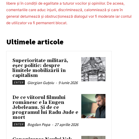
libere şi în condiţii de egalitate a tuturor vocilor şi opiniilor. De aceea,
comentariile care aduc injurii, discriminează, calomniează şi care în
general deturnează şi obstrucţionează dialogul vor fi moderate iar contul
de utilizator va fi permanent blocat.
Ultimele articole
Superioritate militară,
eșec politic: despre
limitele mobilizării în
capitalism
Giorgian Guțoiu
-
9 iunie 2026
ENTER
De ce viitorul filmului
românesc e la Eugen
Jebeleanu. Și de ce
programul lui Radu Jude e
mort
Bogdan Popa
-
27 aprilie 2026
ENTER