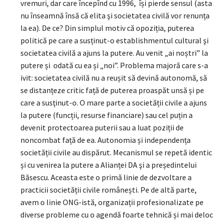
vremuri, dar care începînd cu 1996, își pierde sensul (asta
nu înseamnă însă că elita şi societatea civilă vor renunța
la ea). De ce? Din simplul motiv că opoziția, puterea
politică pe care a susținut-o establishmentul cultural şi
societatea civilă a ajuns la putere. Au venit „ai noștri” la
putere și odată cu ea și „noi”. Problema majoră care s-a
ivit: societatea civilă nu a reușit să devină autonomă, să
se distanțeze critic față de puterea proaspăt unsă și pe
care a susţinut-o. O mare parte a societății civile a ajuns
la putere (funcții, resurse financiare) sau cel puțin a
devenit protectoarea puterii sau a luat poziții de
noncombat față de ea. Autonomia și independența
societății civile au dispărut. Mecanismul se repetă identic
și cu venirea la putere a Alianței DA şi a președintelui
Băsescu. Aceasta este o primă linie de dezvoltare a
practicii societății civile românești. Pe de altă parte,
avem o linie ONG-istă, organizații profesionalizate pe
diverse probleme cu o agendă foarte tehnică și mai deloc