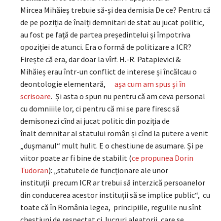
Mircea Mihăieș trebuie să-și dea demisia De ce? Pentru că
de pe poziția de înalți demnitari de stat au jucat politic,
au fost pe față de partea președintelui și împotriva
opoziției de atunci. Era o formă de politizare a ICR?
Firește că era, dar doar la vîrf. H.-R. Patapievici &
Mihăieș erau într-un conflict de interese și încălcau o
deontologie elementară,
așa cum am spus și în
scrisoare
. Și asta o spun nu pentru că am ceva personal
cu domniiile lor, ci pentru că mi se pare firesc să
demisonezi cînd ai jucat politic din poziția de
înalt demnitar al statului român și cînd la putere a venit
„duşmanul“ mult hulit. E o chestiune de asumare. Și pe
viitor poate ar fi bine de stabilit (
ce propunea Dorin
Tudoran
): „statutele de funcționare ale unor
instituții precum ICR ar trebui să interzică persoanelor
din conducerea acestor instituții să se implice public“, cu
toate că în România legea, principiile, regulile nu sînt
chestiuni de respectat ci lucruri aleatorii, care se