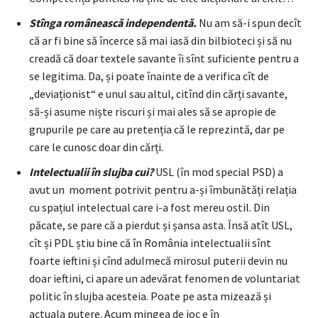
Stînga românească independentă.
Nu am să-i spun decît
că ar fi bine să încerce să mai iasă din bilbioteci și să nu
creadă că doar textele savante îi sînt suficiente pentru a
se legitima. Da, și poate înainte de a verifica cît de
„deviaționist“ e unul sau altul, citînd din cărți savante,
să-și asume niște riscuri și mai ales să se apropie de
grupurile pe care au pretenția că le reprezintă, dar pe
care le cunosc doar din cărți.
Intelectualii în slujba cui?
USL (în mod special PSD) a
avut un moment potrivit pentru a-și îmbunătăți relația
cu spațiul intelectual care i-a fost mereu ostil. Din
păcate, se pare că a pierdut și șansa asta. Însă atît USL,
cît și PDL știu bine că în România intelectualii sînt
foarte ieftini și cînd adulmecă mirosul puterii devin nu
doar ieftini, ci apare un adevărat fenomen de voluntariat
politic în slujba acesteia. Poate pe asta mizează și
actuala putere. Acum mingea de joc e în