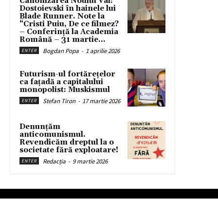
Canonizarea Noului Val:
Dostoievski în hainele lui
Blade Runner. Note la
“Cristi Puiu, De ce filmez?
– Conferință la Academia
Română – 31 martie...
Bogdan Popa
-
1 aprilie 2026
ENTER
Futurism-ul fortărețelor
ca fațadă a capitalului
monopolist: Muskismul
Stefan Tiron
-
17 martie 2026
ENTER
Denunțăm
anticomunismul.
Revendicăm dreptul la o
societate fără exploatare!
Redacția
-
9 martie 2026
ENTER