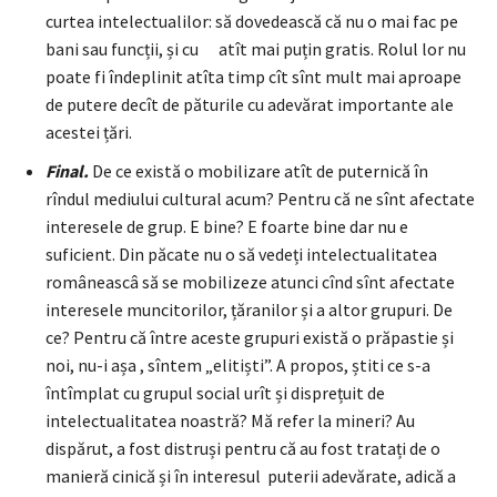
curtea intelectualilor: să dovedească că nu o mai fac pe
bani sau funcții, și cu atît mai puțin gratis. Rolul lor nu
poate fi îndeplinit atîta timp cît sînt mult mai aproape
de putere decît de păturile cu adevărat importante ale
acestei țări.
F
inal.
De ce există o mobilizare atît de puternică în
rîndul mediului cultural acum? Pentru că ne sînt afectate
interesele de grup. E bine? E foarte bine dar nu e
suficient. Din păcate nu o să vedeți intelectualitatea
româneascâ să se mobilizeze atunci cînd sînt afectate
interesele muncitorilor, țăranilor și a altor grupuri. De
ce? Pentru că între aceste grupuri există o prăpastie și
noi, nu-i așa , sîntem „elitiști”. A propos, știti ce s-a
întîmplat cu grupul social urît și disprețuit de
intelectualitatea noastră? Mă refer la mineri? Au
dispărut, a fost distruși pentru că au fost tratați de o
manieră cinică și în interesul puterii adevărate, adică a