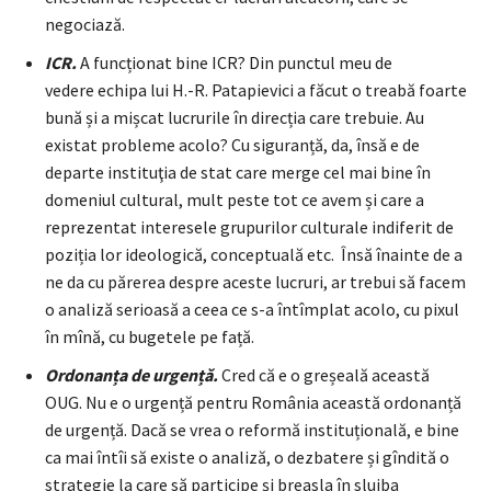
negociază.
ICR.
A funcționat bine ICR? Din punctul meu de
vedere echipa lui H.-R. Patapievici a făcut o treabă foarte
bună și a mișcat lucrurile în direcția care trebuie. Au
existat probleme acolo? Cu siguranță, da, însă e de
departe instituţia de stat care merge cel mai bine în
domeniul cultural, mult peste tot ce avem și care a
reprezentat interesele grupurilor culturale indiferit de
poziția lor ideologică, conceptuală etc. Însă înainte de a
ne da cu părerea despre aceste lucruri, ar trebui să facem
o analiză serioasă a ceea ce s-a întîmplat acolo, cu pixul
în mînă, cu bugetele pe față.
Ordonanța de urgență.
Cred că e o greșeală această
OUG. Nu e o urgență pentru România această ordonanță
de urgență. Dacă se vrea o reformă instituțională, e bine
ca mai întîi să existe o analiză, o dezbatere și gîndită o
strategie la care să participe și breasla în slujba