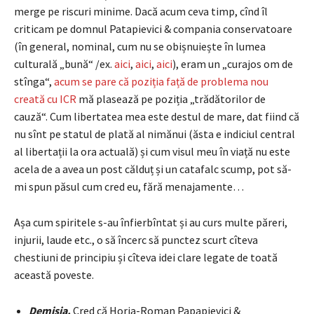
merge pe riscuri minime. Dacă acum ceva timp, cînd îl
criticam pe domnul Patapievici & compania conservatoare
(în general, nominal, cum nu se obișnuiește în lumea
culturală „bună“ /ex.
aici
,
aici
,
aici
), eram un „curajos om de
stînga“,
acum se pare că poziția față de problema nou
creată cu ICR
mă plasează pe poziția „trădătorilor de
cauză“. Cum libertatea mea este destul de mare, dat fiind că
nu sînt pe statul de plată al nimănui (ăsta e indiciul central
al libertații la ora actuală) și cum visul meu în viață nu este
acela de a avea un post călduț și un catafalc scump, pot să-
mi spun păsul cum cred eu, fără menajamente…
Așa cum spiritele s-au înfierbîntat și au curs multe păreri,
injurii, laude etc., o să încerc să punctez scurt cîteva
chestiuni de principiu și cîteva idei clare legate de toată
această poveste.
Demisia.
Cred că Horia-Roman Papapievici &