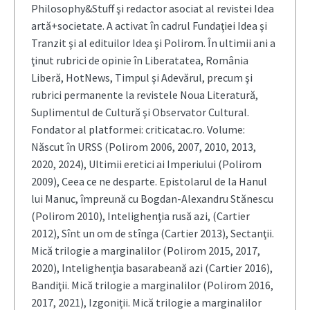
Philosophy&Stuff şi redactor asociat al revistei Idea
artă+societate. A activat în cadrul Fundaţiei Idea şi
Tranzit şi al edituilor Idea şi Polirom. În ultimii ani a
ţinut rubrici de opinie în Liberatatea, România
Liberă, HotNews, Timpul şi Adevărul, precum şi
rubrici permanente la revistele Noua Literatură,
Suplimentul de Cultură şi Observator Cultural.
Fondator al platformei: criticatac.ro. Volume:
Născut în URSS (Polirom 2006, 2007, 2010, 2013,
2020, 2024), Ultimii eretici ai Imperiului (Polirom
2009), Ceea ce ne desparte. Epistolarul de la Hanul
lui Manuc, împreună cu Bogdan-Alexandru Stănescu
(Polirom 2010), Intelighenţia rusă azi, (Cartier
2012), Sînt un om de stînga (Cartier 2013), Sectanţii.
Mică trilogie a marginalilor (Polirom 2015, 2017,
2020), Intelighenţia basarabeană azi (Cartier 2016),
Bandiţii. Mică trilogie a marginalilor (Polirom 2016,
2017, 2021), Izgoniții. Mică trilogie a marginalilor