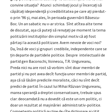
convine situația? Atunci schimbați jocul și încercați să
căpătați idependență și credibilitatea pe care ați pierdut-
o prin ’96 și, mai ales, în perioada guvernării Băsescu-
Boc. Un an sabatic nu v-ar strica. Sînt atîtea alte teme
de discutat, așa că puteţi să renuțați pe moment la tema
politizării instituţiilor din simplul motiv că ați fost
părtași la această politizare. Avem nevoie de voci noi?
Da, însă de voci și grupuri credibile, independente care se
țin departe de partidele politice. Despre intelectualii de
partid gen Baconschi, Voinescu, T.R. Ungureanu,
Preda nici nu are rost să vorbim: sînt doar membri de
partid și nu pot avea decît funcţia unor membri de partid,
așa că să lăsăm predicile moraliste, căci nu sînt decît
predici de partid. În cazul lui Mihai Răzvan Ungureanu,
marea speranță a dreptei conservatoare, trebuie spus
clar: deocamdată nu a dovedit că este un om politic, ci
doar un rezultat al mașinăriei administrativ-politice.
Competența politică nu ține de cîte dicționare ai citit…