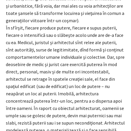
şi urbanistice, fără voia, dar mai ales cu voia arhitecţilor are
toate şansele să transforme locuirea şi vieţuirea în comun a
generaţiilor viitoare într-un coşmar).
În sfîrşit, fiecare produce putere, fiecare e supus puterii,
fiecare o intensifică sau o slăbeşte acolo unde are de-a face
cu ea. Medicul, juristul şi arhitectul sînt relee ale puterii,
sînt autorităţi, surse de legitimitate, dînd formă şi conţinut
comportamentelor umane individuale şi colective. Dar, spre
deosebire de medic şi jurist care exercită puterea în mod
direct, personal, masiv şi de multe ori incontestabil,
arhitectul se retrage în spatele creaţiei sale, el face din
spaţiul edificat (sau de edificat) un loc de putere – nu
neapărat un loc al puterii. Imobilă, arhitectura
concentrează puterea într-un loc, pentru a o dispersa apoi
între oameni. În raport cu obiectul arhitecturat, oamenii se
umple sau se golesc de putere, devin mai puternici sau mai
slabi, rezistă puterii sau i se supun necondiţionat. Arhitectul
modelează puterea, o materializează şi o face sensibilă,