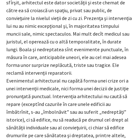
sfîrşit, arhitectul este dator societăţii şi este chemat de
către ea să croiască un spaţiu, privat sau public, de
convieţuire la nivelul vieţii de zi cu zi. Prezenţa şi intervenţia
lui nu au nimic excepţional şi, în majoritatea timpului
muncii sale, nimic spectaculos. Mai mult decît medicul sau
juristul, el operează cu o altă temporalitate, în durate
lungi. Boala şi nedreptatea sînt evenimente punctuale, în
măsura în care, anticipabile uneori, ele au cel mai adesea
forma unor surprize neplăcută, triste sau tragice. Ele
reclamă intervenţii reparatorii.
Evenimentul arhitectural nu capătă forma unei crize ori a
unei intervenţii medicale, nici forma unei decizii de justiţie
pronunţată punctual. Intervenţia arhitectului nu caută să
repare (exceptînd cazurile în care unele edificii au
îmbătrînit, s-au „îmbolnăvit” sau au suferit „nedreptăţi”
istorice), ci să edifice, nu să readucă pe drumul cel drept al
sănătăţii individuale sau al convieţuirii, ci chiar să edifice
drumurile pe care sănătatea şi dreptatea, printre altele,