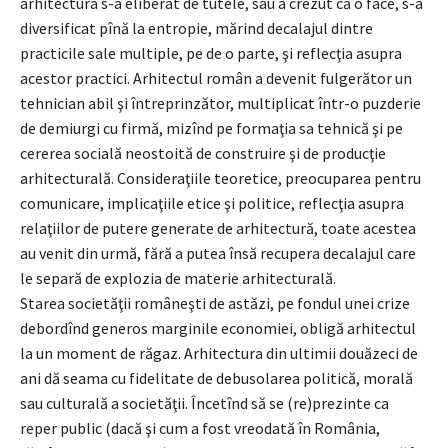
arhitectura s-a eliberat de tutele, sau a crezut că o face, s-a
diversificat pînă la entropie, mărind decalajul dintre
practicile sale multiple, pe de o parte, şi reflecţia asupra
acestor practici. Arhitectul român a devenit fulgerător un
tehnician abil şi întreprinzător, multiplicat într-o puzderie
de demiurgi cu firmă, mizînd pe formaţia sa tehnică şi pe
cererea socială neostoită de construire şi de producţie
arhitecturală. Consideraţiile teoretice, preocuparea pentru
comunicare, implicaţiile etice şi politice, reflecţia asupra
relaţiilor de putere generate de arhitectură, toate acestea
au venit din urmă, fără a putea însă recupera decalajul care
le separă de explozia de materie arhitecturală.
Starea societăţii româneşti de astăzi, pe fondul unei crize
debordînd generos marginile economiei, obligă arhitectul
la un moment de răgaz. Arhitectura din ultimii douăzeci de
ani dă seama cu fidelitate de debusolarea politică, morală
sau culturală a societăţii. Încetînd să se (re)prezinte ca
reper public (dacă şi cum a fost vreodată în România,