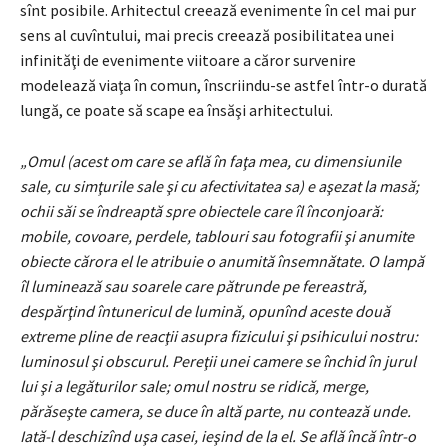
sînt posibile. Arhitectul creează evenimente în cel mai pur
sens al cuvîntului, mai precis creează posibilitatea unei
infinităţi de evenimente viitoare a căror survenire
modelează viaţa în comun, înscriindu-se astfel într-o durată
lungă, ce poate să scape ea însăşi arhitectului.
„Omul (acest om care se află în faţa mea, cu dimensiunile
sale, cu simţurile sale şi cu afectivitatea sa) e aşezat la masă;
ochii săi se îndreaptă spre obiectele care îl înconjoară:
mobile, covoare, perdele, tablouri sau fotografii şi anumite
obiecte cărora el le atribuie o anumită însemnătate. O lampă
îl luminează sau soarele care pătrunde pe fereastră,
despărţind întunericul de lumină, opunînd aceste două
extreme pline de reacţii asupra fizicului şi psihicului nostru:
luminosul şi obscurul. Pereţii unei camere se închid în jurul
lui şi a legăturilor sale; omul nostru se ridică, merge,
părăseşte camera, se duce în altă parte, nu contează unde.
Iată-l deschizînd uşa casei, ieşind de la el. Se află încă într-o