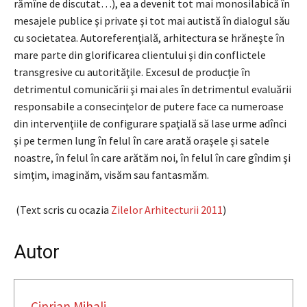
rămîne de discutat…), ea a devenit tot mai monosilabică în
mesajele publice şi private şi tot mai autistă în dialogul său
cu societatea. Autoreferenţială, arhitectura se hrăneşte în
mare parte din glorificarea clientului şi din conflictele
transgresive cu autorităţile. Excesul de producţie în
detrimentul comunicării şi mai ales în detrimentul evaluării
responsabile a consecinţelor de putere face ca numeroase
din intervenţiile de configurare spaţială să lase urme adînci
şi pe termen lung în felul în care arată oraşele şi satele
noastre, în felul în care arătăm noi, în felul în care gîndim şi
simţim, imaginăm, visăm sau fantasmăm.
(Text scris cu ocazia
Zilelor Arhitecturii 2011
)
Autor
Ciprian Mihali