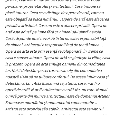
persoane: proprietarului şi arhitectului. Casa trebuie să
placă tuturor. Ceea ce o distinge de opera de artă, care nu
este obligată să placă nimănui… Opera de artă este afacerea
privată a artistului. Casa nu este o afacere privată. Opera de
artă este adusă pe lume fără ca nimeni să-i simtă nevoia.
Casă răspunde unei nevoi. Artistul nu este responsabil faţă
de nimeni. Arhitectul e responsabil faţă de toată lumea…
Opera de artă este prin esenţă revoluţionară, în vreme ce
casa e conservatoare. Opera de artă se gîndeşte la viitor, casa
la prezent. Opera de artă smulge oamenii din comoditatea
lor. Noi îi detestăm pe cei care ne smulg din comoditatea
noastră şi vin să ne tulbure confortul. De aceea iubim casa şi
detestăm arta… Asta înseamnă că, atunci, casa n-ar fi o
operă de artă? N-ar fi arhitectura o artă? Nu, nu este. Numai
o mică parte din munca arhitectului este de domeniul Artelor
Frumoase: mormîntul şi monumentul comemorativ…
Artistul este propriul său stăpîn, arhitectul este servitorul