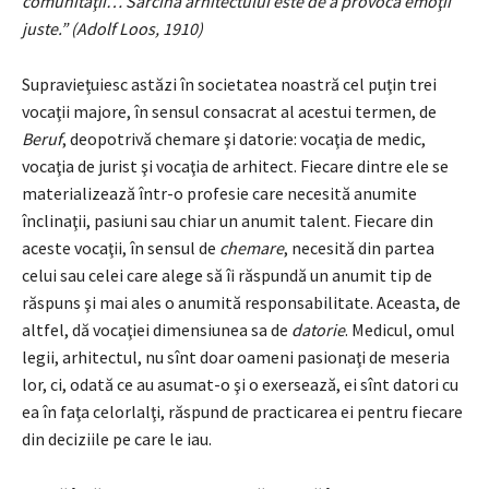
comunităţii… Sarcina arhitectului este de a provoca emoţii
juste.” (Adolf Loos, 1910)
Supravieţuiesc astăzi în societatea noastră cel puţin trei
vocaţii majore, în sensul consacrat al acestui termen, de
Beruf
, deopotrivă chemare şi datorie: vocaţia de medic,
vocaţia de jurist şi vocaţia de arhitect. Fiecare dintre ele se
materializează într-o profesie care necesită anumite
înclinaţii, pasiuni sau chiar un anumit talent. Fiecare din
aceste vocaţii, în sensul de
chemare
, necesită din partea
celui sau celei care alege să îi răspundă un anumit tip de
răspuns şi mai ales o anumită responsabilitate. Aceasta, de
altfel, dă vocaţiei dimensiunea sa de
datorie
. Medicul, omul
legii, arhitectul, nu sînt doar oameni pasionaţi de meseria
lor, ci, odată ce au asumat-o şi o exersează, ei sînt datori cu
ea în faţa celorlalţi, răspund de practicarea ei pentru fiecare
din deciziile pe care le iau.