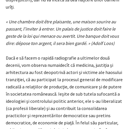
urîţi.
« Une chambre doit être plaisante, une maison sourire au
passant, l’inviter à entrer. Un palais de justice doit faire le
geste de la loi qui menace ou avertit. Une banque doit vous
dire: dépose ton argent, il sera bien gardé. » (Adolf Loos)
Dacă e să facem o rapidă radiografie a ultimelor două
decenii, vom observa numaidecît că medicina, justiţia şi
arhitectura au fost deopotrivă actori şi victime ale haosului
tranziţiei, că au participat la procesul general de modificare
radicală a relaţiilor de producţie, de comunicare şi de putere
în societatea românească. Ieşite de sub tutela sufocantă a
ideologiei şi controlului politic anterior, ele s-au liberalizat
(ca profesii liberale) şi au contribuit la consolidarea
practicilor şi reprezentărilor democratice sau pretins
democratice, de economie de piaţă. În felul său particular,