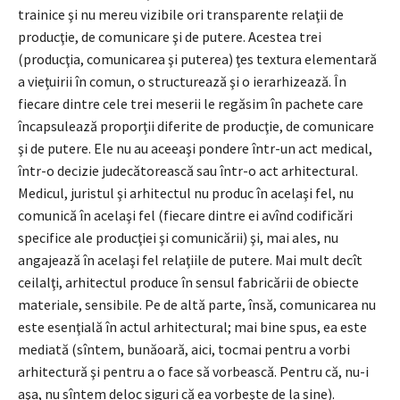
trainice şi nu mereu vizibile ori transparente relaţii de
producţie, de comunicare şi de putere. Acestea trei
(producţia, comunicarea şi puterea) ţes textura elementară
a vieţuirii în comun, o structurează şi o ierarhizează. În
fiecare dintre cele trei meserii le regăsim în pachete care
încapsulează proporţii diferite de producţie, de comunicare
şi de putere. Ele nu au aceeaşi pondere într-un act medical,
într-o decizie judecătorească sau într-o act arhitectural.
Medicul, juristul şi arhitectul nu produc în acelaşi fel, nu
comunică în acelaşi fel (fiecare dintre ei avînd codificări
specifice ale producţiei şi comunicării) şi, mai ales, nu
angajează în acelaşi fel relaţiile de putere. Mai mult decît
ceilalţi, arhitectul produce în sensul fabricării de obiecte
materiale, sensibile. Pe de altă parte, însă, comunicarea nu
este esenţială în actul arhitectural; mai bine spus, ea este
mediată (sîntem, bunăoară, aici, tocmai pentru a vorbi
arhitectură şi pentru a o face să vorbească. Pentru că, nu-i
aşa, nu sîntem deloc siguri că ea vorbeşte de la sine).