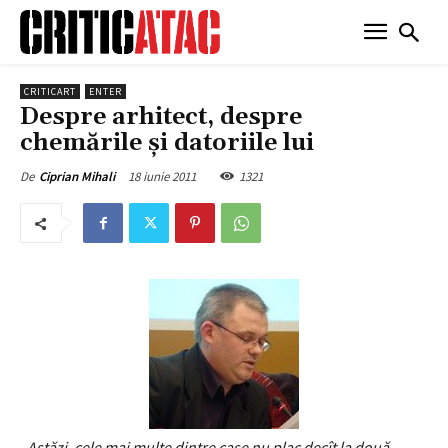
CRITICART
ENTER
Despre arhitect, despre
chemările şi datoriile lui
18 iunie 2011
1321
De
Ciprian Mihali
„Astăzi, cele mai multe dintre case nu plac decît la două