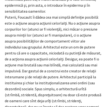
epidermică şi, prin asta, o introduce în epiderma şi în
sensibilitatea oamenilor.
Puterii, Foucault îi dădea cea mai simplă definiţie posibilă:
este o acţiune asupra acţiunii celorlalţi. Nu o acţiune asupra
corpurilor lor (atunci ar fi violenţă), nici măcar o presiune
asupra minţii lor (atunci ar fi manipulare), ci o acţiune
asupra posibilităţilor de comportament viitor ale
individului sau grupului. Arhitectul este un om de putere
pentru că are o capacitate, niciodată cu putinţă de măsurat,
de a acţiona asupra acţiunii celorlalţi. Desigur, ea poate fi o
acţiune mai brutală sau mai blîndă, mai calculată sau mai
impulsivă. Dar gestul de a construi este creator de relaţii
interumane şi de relaţii de putere. Arhitectul participă la
instituirea şi chiar la instituţionalizarea unei ordini (sau
dezordini) sociale. Spus simplu, o arhitectură urîtă
(strîmbă, stridentă, dispreţuitoare) nu doar că este produsă
de oameni care sînt deja urîţi (strîmbi, stridenţi,
dispreţuitori), dar nu va înceta să dea naştere unor oameni