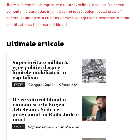
libere şi în condiţii de egalitate a tuturor vocilor şi opiniilor. De aceea,
comentariile care aduc injurii, discriminează, calomniează şi care în
general deturnează şi obstrucţionează dialogul vor fi moderate iar contul
de utilizator va fi permanent blocat.
Ultimele articole
Superioritate militară,
eșec politic: despre
limitele mobilizării în
capitalism
Giorgian Guțoiu
-
9 iunie 2026
ENTER
De ce viitorul filmului
românesc e la Eugen
Jebeleanu. Și de ce
programul lui Radu Jude e
mort
Bogdan Popa
-
27 aprilie 2026
ENTER