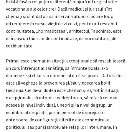
Există însă o cel puţin o diferenţă majoră între gesturile
vocaţionale ale celor trei. Dacă medicul şi juristul sînt
chemaţi şi sînt datori să intervină atunci cînd are loc o
întrerupere în cursul vieţii de zi cu zi, pentru a-i restabili
continuitatea, „normalitatea”, arhitectul, în schimb, este
el însuşi un făuritor de continuitate, de normalitate, de
cotidianitate.
Primul este chemat în situaţii excepţionale să restabilească
un curs întrerupt al sănătăţii, să înfrunte boala, s-o
diminueze şi chiar s-o elimine, atît cît se poate. Datoria lui
este să vegheze la prevenirea şi/sau vindecarea bolii
fiecăruia. Cel de-al doilea este chemat şi el, tot în situaţii
excepţionale, să înfrunte nedreptatea, să refacă cel mai
adesea la nivel individual, uneori şi la nivel de grup, un
echilibru al dreptăţii, pus în pericol de împrejurări
anterioare, de configuraţii diferite ale economicului,
politicului sau pur şi simplu ale relaţiilor interumane. În