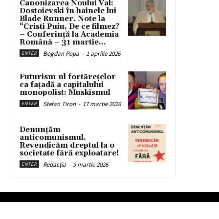
Canonizarea Noului Val:
Dostoievski în hainele lui
Blade Runner. Note la
“Cristi Puiu, De ce filmez?
– Conferință la Academia
Română – 31 martie...
Bogdan Popa
-
1 aprilie 2026
ENTER
Futurism-ul fortărețelor
ca fațadă a capitalului
monopolist: Muskismul
Stefan Tiron
-
17 martie 2026
ENTER
Denunțăm
anticomunismul.
Revendicăm dreptul la o
societate fără exploatare!
Redacția
-
9 martie 2026
ENTER