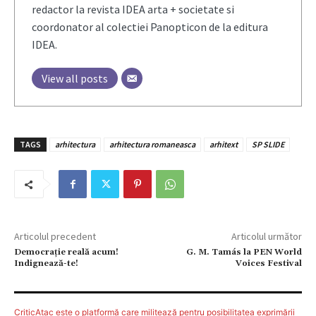
redactor la revista IDEA arta + societate si
coordonator al colectiei Panopticon de la editura
IDEA.
View all posts
TAGS
arhitectura
arhitectura romaneasca
arhitext
SP SLIDE
Articolul precedent
Articolul următor
Democraţie reală acum!
G. M. Tamás la PEN World
Indignează-te!
Voices Festival
CriticAtac este o platformă care militează pentru posibilitatea exprimării