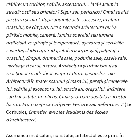
clădire: un coridor, scările, ascensorul… Iată-l acum în
stradă: ostil sau primitor? Sigur sau periculos? Omul se află
pe străzi şi iată-l, după anumite acte succesive, în afara
oraşului, pe cîmpuri. Nici o secundă arhitectura nu l-a
părăsit: mobile, cameră, lumina soarelui sau lumina
artificială, respiraţie şi temperatură, aşezarea şi serviciile
casei lui, clădirea, strada, situl urban, oraşul, palpitaţia
oraşului, cîmpul, drumurile sale, podurile sale, casele sale,
verdeaţa şi cerul, natura. Arhitectura şi urbanismul au
reacţionat cu adevărat asupra tuturor gesturilor sale.
Arhitectură în toate: scaunul şi masa lui, pereţii şi camerele
lui, scările şi ascensorul lui, strada lui, oraşul lui. Încîntare
sau banalitate, ori plictis. Chiar şi oroare posibilă a acestor
lucruri.
Frumuseţe sau urîţenie. Fericire sau nefericire…”
(Le
Corbusier,
Entretien avec les étudiants des écoles
d’architecture
)
Asemenea medicului şi juristului, arhitectul este prins în