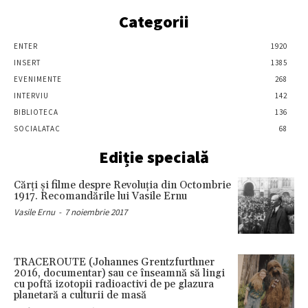
Categorii
ENTER
1920
INSERT
1385
EVENIMENTE
268
INTERVIU
142
BIBLIOTECA
136
SOCIALATAC
68
Ediție specială
Cărţi şi filme despre Revoluţia din Octombrie
1917. Recomandările lui Vasile Ernu
Vasile Ernu
-
7 noiembrie 2017
TRACEROUTE (Johannes Grentzfurthner
2016, documentar) sau ce înseamnă să lingi
cu poftă izotopii radioactivi de pe glazura
planetară a culturii de masă