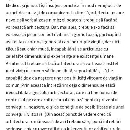
Medicul şi juristul îşi însoţesc practica în mod nemijlocit de
un act discursiv şi de comunicare. La limită, arhitectul nu are
nevoie să verbalizeze nimic; el poate şi trebuie să facă să
vorbească arhitectura. Dar, mai ales, trebuie s-o facă să
vorbească pe un ton potrivit: nici zgomotoasă, participînd
astfel la cacofonia generală care ne umple vieţile, dar nici
tăcută sau chiar mută, incapabilă să se articuleze cu
celelalte dimensiuni şi experienţe ale existenţei umane.
Arhitectul trebuie să facă arhitectura să vorbească astfel
încît viaţa în comun să fie posibilă, suportabilă şi să fie
capabilă de a da naştere unor posibilităţi viitoare de viaţă în
comun. Prin aceasta întrezărim deja o dimensiune etică
ireductibilă a gestului arhitectural, care nu ţine numai de
contextul pe care arhitectura îl creează pentru prezentul
convieţuirii noastre, ci şi de condiţiile de posibilitate ale unei
convieţuiri viitoare. (Din acest punct de vedere cred că
arhitectura românească de azi trebuie să-şi pună întrebări
serioase, chiar grave: calitatea intervenţiilor arhitecturale