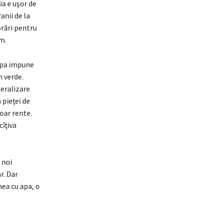
ia e uşor de
anii de la
orări pentru
m.
ropa impune
n verde.
beralizare
 pieţei de
doar rente.
cîţiva
 noi
r. Dar
ea cu apa, o