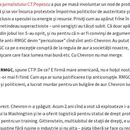
a jurnalistului C.T.Popescu
a pus pe masă involuntar un nod de pro
ă şi se vor încurca protestele împotriva politicilor de austeritate şi
usiv a speculei cu energie şi resurse. Priviţi cum au apărut frîne în
retindeau superactiviste – unii oengişti au tăcut subit. Că doar apă
 din jobul lor. S-au oprit, şi nu pentru că n-ar fi convinşi de argume
e anti-RMGC devin “periculoase” cînd sînt anti-Chevron. Au putut
 ca pe o excepţie coruptă de la regula de aur a societăţii noastre, 
mişcare care face lumea mai bună etc. Cu Chevron nu mai merge.
e RMGC
, spune CTP. De ce? E firmă mare americană, nu e hoţul nost
-or mai fi fiind. Cam aşa ar suna justificarea tip anticorupţie. RMG
ti şi politicieni, a lucrat murdar pentru un bulgăre de aur. Chevron l
orect. Chevron n-a şpăguit. Acum 2 ani cînd a vrut să exploateze i-
lui la Washington şi le-a oferit logistică pentru statul de drept pr
pentru un training. Gittenstein, multiubitul de staţii de drepţi, e 
 susţine fără ruşine o industrie şi nu alta – piaţa liberă se face cu r