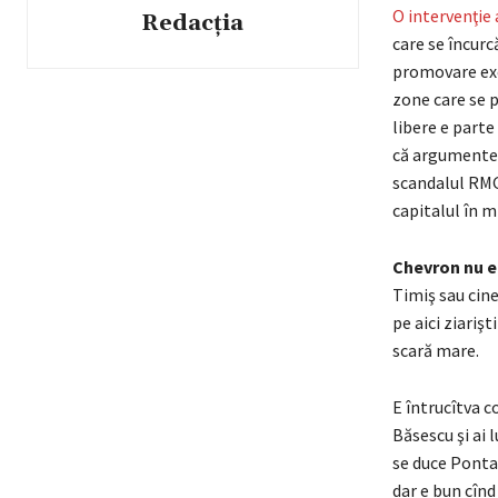
O intervenţie 
Redacția
care se încurc
promovare excl
zone care se p
libere e parte
că argumentel
scandalul RMGC
capitalul în 
Chevron nu 
Timiş sau cine
pe aici ziariş
scară mare.
E întrucîtva c
Băsescu şi ai 
se duce Ponta 
dar e bun cînd