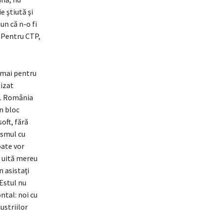
e ştiută şi
un că n-o fi
. Pentru CTP,
cmai pentru
tizat
t. România
un bloc
oft, fără
ismul cu
oate vor
e uită mereu
n asistaţi
 Estul nu
ntal: noi cu
ustriilor