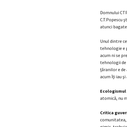
Domnului CTP 
C.T.Popescu şt
atunci bagate
Unul dintre ce
tehnologie e p
acum ni se pre
tehnologii de 
ţăranilor e de 
acum îţi iau ş
Ecologismul 
atomică, nu mai
Critica guve
comunitatea, d
nimic, trebuia