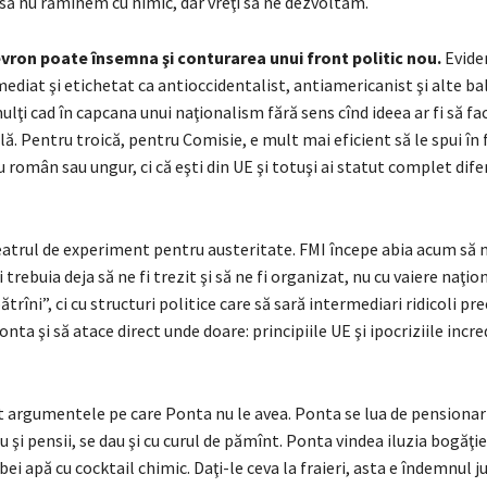
 să nu rămînem cu nimic, dar vreţi să ne dezvoltăm.
evron poate însemna şi conturarea unui front politic nou.
Evide
ediat şi etichetat ca antioccidentalist, antiamericanist şi alte bal
ulţi cad în capcana unui naţionalism fără sens cînd ideea ar fi să fa
ă. Pentru troică, pentru Comisie, e mult mai eficient să le spui în 
u român sau ungur, ci că eşti din UE şi totuşi ai statut complet difer
teatrul de experiment pentru austeritate. FMI începe abia acum să 
 trebuia deja să ne fi trezit şi să ne fi organizat, nu cu vaiere naţio
ătrîni”, ci cu structuri politice care să sară intermediari ridicoli p
nta şi să atace direct unde doare: principiile UE şi ipocriziile incre
t argumentele pe care Ponta nu le avea. Ponta se lua de pensionari
 şi pensii, se dau şi cu curul de pămînt. Ponta vindea iluzia bogăţiei
bei apă cu cocktail chimic. Daţi-le ceva la fraieri, asta e îndemnul ju