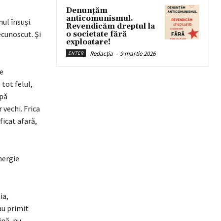
Denunțăm
anticomunismul.
ul însuşi.
Revendicăm dreptul la
ecunoscut. Şi
o societate fără
exploatare!
Redacția
-
9 martie 2026
ENTER
de
tot felul,
upă
 vechi. Frica
ficat afară,
nergie
ia,
au primit
ină, nu