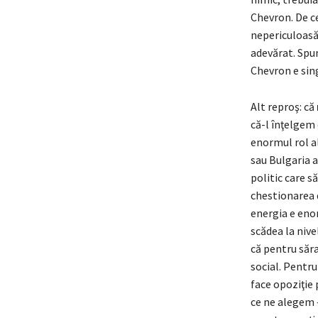
Chevron. De ce
nepericuloasă.
adevărat. Spun
Chevron e sin
Alt reproş: că
că-l înţelgem 
enormul rol al
sau Bulgaria a
politic care s
chestionarea d
energia e enor
scădea la nive
că pentru sărac
social. Pentru
face opoziţie 
ce ne alegem – 