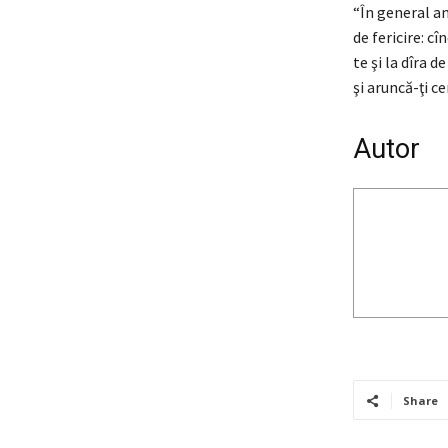
“În general am
de fericire: cî
te şi la dîra d
şi aruncă-ţi ce
Autor
Share