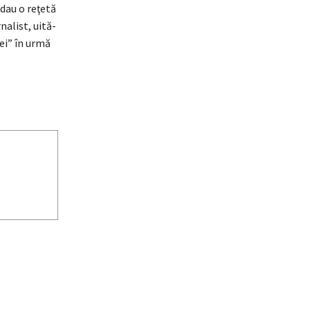
 dau o reţetă
nalist, uită-
iei” în urmă