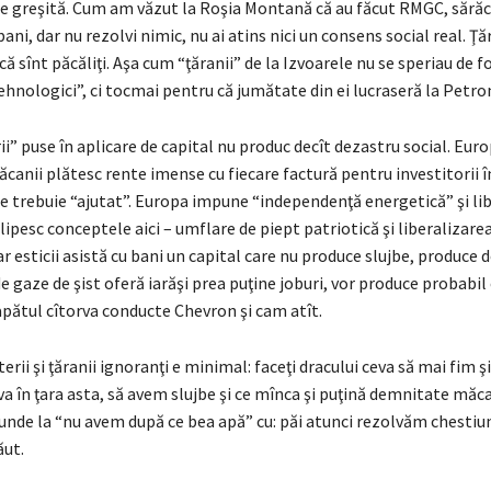
ţie greşită. Cum am văzut la Roşia Montană că au făcut RMGC, sărăc
ani, dar nu rezolvi nimic, nu ai atins nici un consens social real. Ţăr
că sînt păcăliţi. Aşa cum “ţăranii” de la Izvoarele nu se speriau de f
ehnologici”, ci tocmai pentru că jumătate din ei lucraseră la Petro
ii” puse în aplicare de capital nu produc decît dezastru social. Eu
ăcanii plătesc rente imense cu fiecare factură pentru investitorii î
e trebuie “ajutat”. Europa impune “independenţă energetică” şi li
lipesc conceptele aici – umflare de piept patriotică şi liberalizarea
iar esticii asistă cu bani un capital care nu produce slujbe, produce 
e gaze de şist oferă iarăşi prea puţine joburi, vor produce probabil 
apătul cîtorva conducte Chevron şi cam atît.
erii şi ţăranii ignoranţi e minimal: faceţi dracului ceva să mai fim şi
a în ţara asta, să avem slujbe şi ce mînca şi puţină demnitate măca
unde la “nu avem după ce bea apă” cu: păi atunci rezolvăm chestiun
ut.