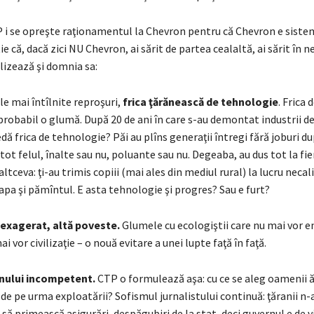
i se opreşte raţionamentul la Chevron pentru că Chevron e sistem
ie că, dacă zici NU Chevron, ai sărit de partea cealaltă, ai sărit în n
lizează şi domnia sa:
le mai întîlnite reproşuri,
frica ţărănească de tehnologie
. Frica 
robabil o glumă. După 20 de ani în care s-au demontat industrii de 
dă frica de tehnologie? Păi au plîns generaţii întregi fără joburi d
tot felul, înalte sau nu, poluante sau nu. Degeaba, au dus tot la fier
altceva: ţi-au trimis copiii (mai ales din mediul rural) la lucru necali
i apa şi pămîntul. E asta tehnologie şi progres? Sau e furt?
exagerat, altă poveste.
Glumele cu ecologiştii care nu mai vor e
 vor civilizaţie – o nouă evitare a unei lupte faţă în faţă.
rnului incompetent.
CTP o formulează aşa: cu ce se aleg oamenii ă
e pe urma exploatării? Sofismul jurnalistului continuă: ţăranii n-
 să primească asigurări, despăgubiri de la stat, deci guvernul e de v