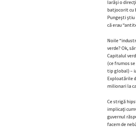
Iarăşi o direc
batjocorit cu b
Pungeşti ştiu 
că erau “antit
Noile “industr
verde? Ok, săr
Capitalul verd
(ce frumos se 
tip global) – 
Exploatările d
milionari la c
Ce strigă hipst
implicaţi cumv
guvernul răsp
facem de nebă