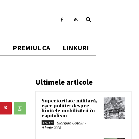
I
PREMIUL CA
LINKURI
Ultimele articole
Superioritate militară,
eșec politic: despre
limitele mobilizării în
capitalism
Giorgian Guțoiu
-
ENTER
9 iunie 2026