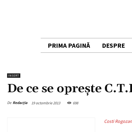
PRIMA PAGINĂ
DESPRE
INSERT
De ce se opreşte C.T
De
Redacția
19 octombrie 2013
698
Costi Rogozan