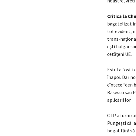
noastre, vreţi
Critica la Ch
bagatelizat im
tot evident, m
trans-naţional
eşti bulgar sa
cetăţeni UE.
Estul a fost 
înapoi. Dar noi
cîntece “den b
Băsescu sau Po
aplicării lor.
CTP a furniza
Pungeşti că iau
bogat fără să 