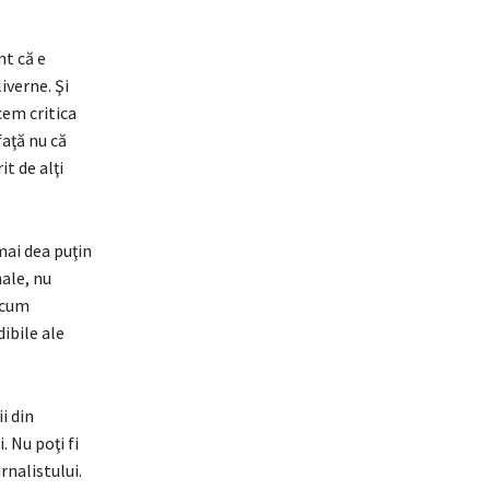
nt că e
iverne. Şi
cem critica
faţă nu că
it de alţi
mai dea puţin
nale, nu
recum
dibile ale
i din
. Nu poţi fi
rnalistului.