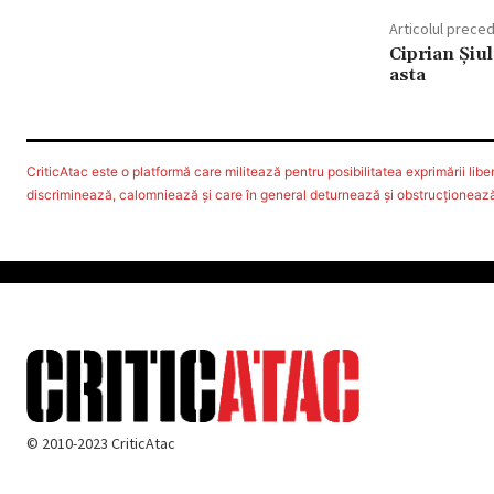
Articolul prece
Ciprian Șiule
asta
CriticAtac este o platformă care militează pentru posibilitatea exprimării libere
discriminează, calomniează şi care în general deturnează şi obstrucţionează d
© 2010-2023 CriticAtac