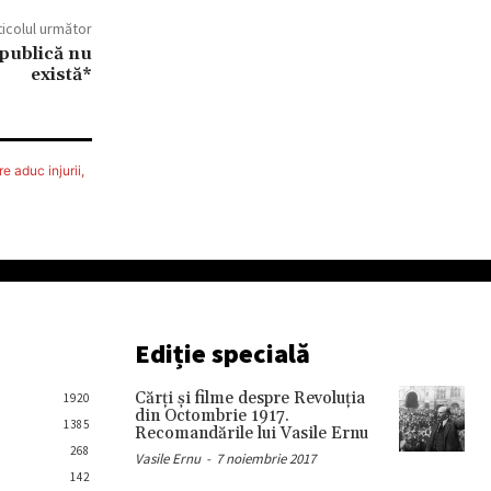
ticolul următor
 publică nu
există*
e aduc injurii,
Ediție specială
Cărţi şi filme despre Revoluţia
1920
din Octombrie 1917.
1385
Recomandările lui Vasile Ernu
268
Vasile Ernu
-
7 noiembrie 2017
142