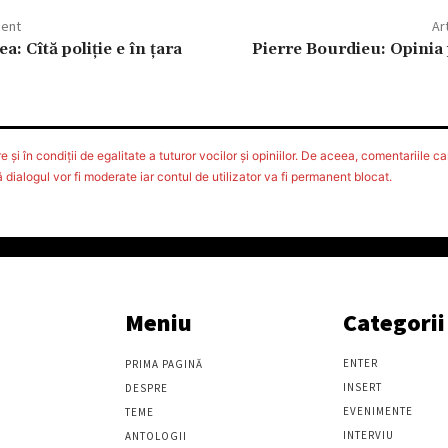
dent
Ar
a: Cîtă poliţie e în ţara
Pierre Bourdieu: Opinia
 şi în condiţii de egalitate a tuturor vocilor şi opiniilor. De aceea, comentariile car
ialogul vor fi moderate iar contul de utilizator va fi permanent blocat.
Meniu
Categorii
ENTER
PRIMA PAGINĂ
INSERT
DESPRE
EVENIMENTE
TEME
INTERVIU
ANTOLOGII