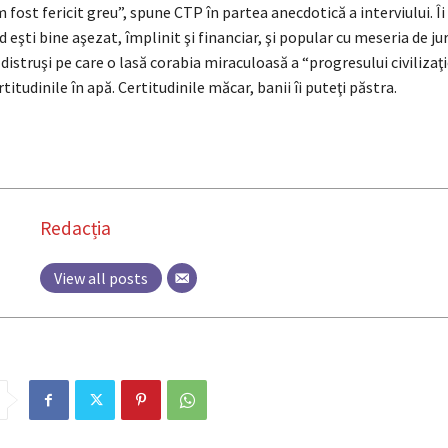
 fost fericit greu”, spune CTP în partea anecdotică a interviului. Îi
nd eşti bine aşezat, împlinit şi financiar, şi popular cu meseria de jur
e distruşi pe care o lasă corabia miraculoasă a “progresului civilizaţ
rtitudinile în apă. Certitudinile măcar, banii îi puteţi păstra.
Redacția
View all posts