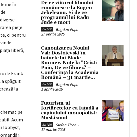
De ce viitorul filmului
bleme în
românesc e la Eugen
 de
Jebeleanu. Și de ce
programul lui Radu
 diverse
Jude e mort
rarea pieţei
Bogdan Popa
-
ENTER
27 aprilie 2026
nte, ci pentru
 vinde
Canonizarea Noului
piaţa liberă,
Val: Dostoievski în
hainele lui Blade
Runner. Note la “Cristi
Puiu, De ce filmez? –
Conferință la Academia
ru de Frank
Română – 31 martie...
C a şpăguit
Bogdan Popa
-
ENTER
ucrează la
1 aprilie 2026
Futurism-ul
fortărețelor ca fațadă a
a chemat pe
capitalului monopolist:
Muskismul
obabil. Acum
Stefan Tiron
-
ENTER
un lobbyst,
17 martie 2026
ecomandări.