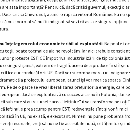
 are asta importanţă? Pentru că, dacă critici guvernul, execuţi o ari
 Dacă critici Chevronul, atunci o rupi cu viitorul României. Eu nu sp
 că nu e normal să nu fii indignat să vezi că asta e singura opţiune
gura.
nu înţelegem rolul economic teribil al exploatării
. Ba poate to
cu toţii, poate tocmai de aia ne revoltăm. Iar aici trebuie conştien
 unor proteste ESTICE împotriva industrializării de tip colonialis
u o singură şansă, extrem de fragilă: aceea de a produce în sfîrşit 
ă critice dur conducătorii UE. Dacă vor sucomba mereu în indignare s
ramatică a proiectului european, atunci îşi vor merita soarta. Cin
m. Pe de o parte se vrea liberalizarea preţurilor la energie, care p
l european dacă se exploatează cu succes aici sau în Polonia, dar s
ii sub care stau resursele acea “ieftinire” îi va transforma pe toţi î
 că ieftinul e prea scump pentru EST, redevenţele sînt şi vor fi mici.
politică în UE, nu există, e executant. Nimeni nu pune problema fro
vreţi resursele, vreţi să nu ne fie accesibile nouă, cetăţenilor şi ind