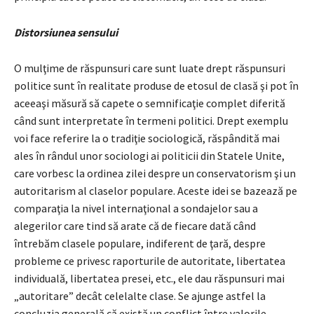
Distorsiunea sensului
O mulţime de răspunsuri care sunt luate drept răspunsuri
politice sunt în realitate produse de etosul de clasă şi pot în
aceeaşi măsură să capete o semnificaţie complet diferită
când sunt interpretate în termeni politici. Drept exemplu
voi face referire la o tradiţie sociologică, răspândită mai
ales în rândul unor sociologi ai politicii din Statele Unite,
care vorbesc la ordinea zilei despre un conservatorism şi un
autoritarism al claselor populare. Aceste idei se bazează pe
comparaţia la nivel internaţional a sondajelor sau a
alegerilor care tind să arate că de fiecare dată când
întrebăm clasele populare, indiferent de ţară, despre
probleme ce privesc raporturile de autoritate, libertatea
individuală, libertatea presei, etc., ele dau răspunsuri mai
„autoritare” decât celelalte clase. Se ajunge astfel la
concluzia generală că există un conflict între valorile