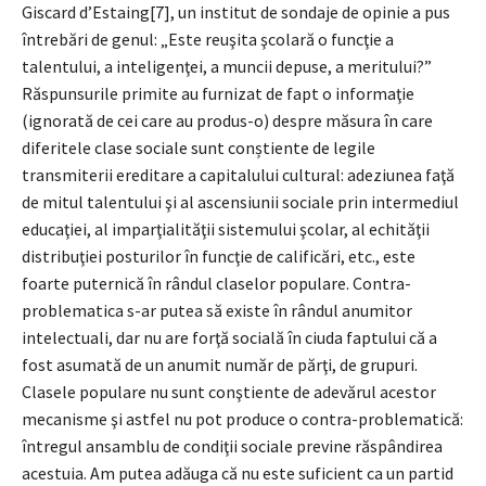
Giscard d’Estaing[7], un institut de sondaje de opinie a pus
întrebări de genul: „Este reuşita şcolară o funcţie a
talentului, a inteligenţei, a muncii depuse, a meritului?”
Răspunsurile primite au furnizat de fapt o informaţie
(ignorată de cei care au produs-o) despre măsura în care
diferitele clase sociale sunt conștiente de legile
transmiterii ereditare a capitalului cultural: adeziunea faţă
de mitul talentului şi al ascensiunii sociale prin intermediul
educaţiei, al imparţialităţii sistemului şcolar, al echităţii
distribuţiei posturilor în funcţie de calificări, etc., este
foarte puternică în rândul claselor populare. Contra-
problematica s-ar putea să existe în rândul anumitor
intelectuali, dar nu are forţă socială în ciuda faptului că a
fost asumată de un anumit număr de părţi, de grupuri.
Clasele populare nu sunt conştiente de adevărul acestor
mecanisme şi astfel nu pot produce o contra-problematică:
întregul ansamblu de condiţii sociale previne răspândirea
acestuia. Am putea adăuga că nu este suficient ca un partid