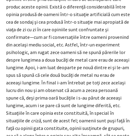
produc aceste opinii. Există o diferenţă considerabilă între
opinia produsă de oameni într-o situaţie artificială cum este
cea de sondaj şi cea produsă într-o situaţie mai apropiată de
viaţa de zi cu zi în care opiniile sunt confruntate şi
confirmate—cum ar fi conversaţiile între oameni provenind
din acelaşi mediu social, etc. Astfel, într-un experiment
psihologic, am rugat zece oameni să ne spună părerile lor
despre lungimea a doua bucăţi de metal care erau de aceeaşi
lungime. Apoi, i-am luat deoparte pe nouă dintre ei şi le-am
spus să spună că cele două bucăţi de metal nu erau de
aceeaşi lungime. În final i-am întrebat pe toţi zece acelaşi
lucru din nou şi am observat că acum a zecea persoană
spune că, deşi prima oară bucăţile i s-au părut de aceeaşi
lungime, acum i se pare că sunt de lungime diferită, etc.
Situaţiile în care opinia este constituită, în special în
situaţiile de
criză
, sunt de acest fel; oamenii sunt puşi faţă în
faţă cu opinii gata constituite, opinii susţinute de grupuri,
aşa că a alege între o opinie sau alta înseamnă, cât se poate