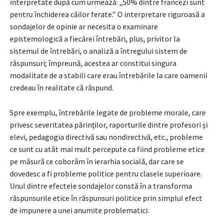
interpretate după cum urmează: „50% dintre francezi sunt
pentru închiderea căilor ferate.” O interpretare riguroasă a
sondajelor de opinie ar necesita o examinare
epistemologică a fiecărei întrebări, plus, privitor la
sistemul de întrebări, o analiză a întregului sistem de
răspunsuri; împreună, acestea ar constitui singura
modalitate de a stabili care erau întrebările la care oamenii
credeau în realitate că răspund.
Spre exemplu, întrebările legate de probleme morale, care
privesc severitatea părinţilor, raporturile dintre profesori şi
elevi, pedagogia directivă sau nondirectivă, etc., probleme
ce sunt cu atât mai mult percepute ca fiind probleme etice
pe măsură ce coborâm în ierarhia socială, dar care se
dovedesc a fi probleme politice pentru clasele superioare.
Unul dintre efectele sondajelor constă în a transforma
răspunsurile etice în răspunsuri politice prin simplul efect
de impunere a unei anumite problematici.