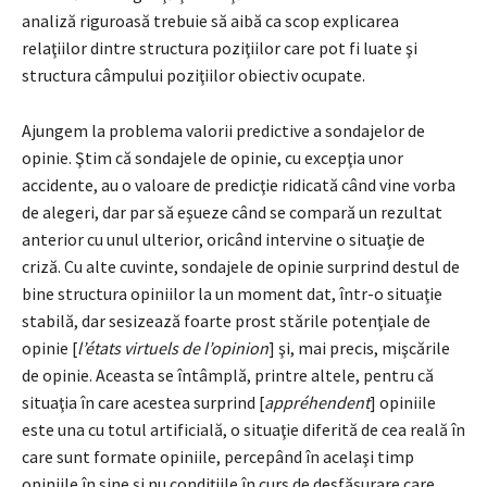
analiză riguroasă trebuie să aibă ca scop explicarea
relaţiilor dintre structura poziţiilor care pot fi luate şi
structura câmpului poziţiilor obiectiv ocupate.
Ajungem la problema valorii predictive a sondajelor de
opinie. Ştim că sondajele de opinie, cu excepţia unor
accidente, au o valoare de predicţie ridicată când vine vorba
de alegeri, dar par să eşueze când se compară un rezultat
anterior cu unul ulterior, oricând intervine o situaţie de
criză. Cu alte cuvinte, sondajele de opinie surprind destul de
bine structura opiniilor la un moment dat, într-o situaţie
stabilă, dar sesizează foarte prost stările potenţiale de
opinie [
l’états virtuels de l’opinion
] şi, mai precis, mişcările
de opinie. Aceasta se întâmplă, printre altele, pentru că
situaţia în care acestea surprind [
appréhendent
] opiniile
este una cu totul artificială, o situaţie diferită de cea reală în
care sunt formate opiniile, percepând în acelaşi timp
opiniile în sine şi nu condiţiile în curs de desfăşurare care