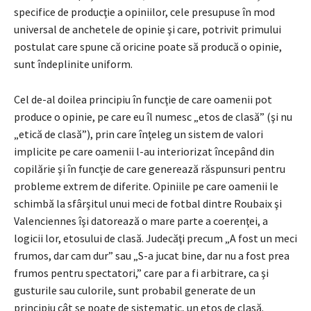
specifice de producţie a opiniilor, cele presupuse în mod
universal de anchetele de opinie şi care, potrivit primului
postulat care spune că oricine poate să producă o opinie,
sunt îndeplinite uniform.
Cel de-al doilea principiu în funcţie de care oamenii pot
produce o opinie, pe care eu îl numesc „etos de clasă” (şi nu
„etică de clasă”), prin care înţeleg un sistem de valori
implicite pe care oamenii l-au interiorizat începând din
copilărie şi în funcţie de care generează răspunsuri pentru
probleme extrem de diferite. Opiniile pe care oamenii le
schimbă la sfârşitul unui meci de fotbal dintre Roubaix şi
Valenciennes îşi datorează o mare parte a coerenţei, a
logicii lor, etosului de clasă. Judecăţi precum „A fost un meci
frumos, dar cam dur” sau „S-a jucat bine, dar nu a fost prea
frumos pentru spectatori,” care par a fi arbitrare, ca şi
gusturile sau culorile, sunt probabil generate de un
principiu cât se poate de sistematic, un etos de clasă.