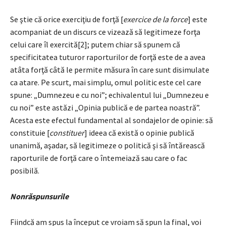
Se ştie că orice exerciţiu de forţă [
exercice de la force
] este
acompaniat de un discurs ce vizează să legitimeze forţa
celui care îl exercită[2]; putem chiar să spunem că
specificitatea tuturor raporturilor de forţă este de a avea
atâta forţă câtă le permite măsura în care sunt disimulate
ca atare. Pe scurt, mai simplu, omul politic este cel care
spune: „Dumnezeu e cu noi”; echivalentul lui „Dumnezeu e
cu noi” este astăzi „Opinia publică e de partea noastră”.
Acesta este efectul fundamental al sondajelor de opinie: să
constituie [
constituer
] ideea că există o opinie publică
unanimă, aşadar, să legitimeze o politică şi să întărească
raporturile de forţă care o întemeiază sau care o fac
posibilă.
Nonrăspunsurile
Fiindcă am spus la început ce vroiam să spun la final, voi