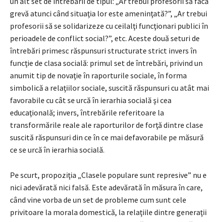
un alt set de întrebării de tipul: „Ar trebui profesorii să facă
grevă atunci când situaţia lor este ameninţată?”, „Ar trebui
profesorii să se solidarizeze cu ceilalţi funcţionari publici în
perioadele de conflict social?”, etc. Aceste două seturi de
întrebări primesc răspunsuri structurate strict invers în
funcţie de clasa socială: primul set de întrebări, privind un
anumit tip de novaţie în raporturile sociale, în forma
simbolică a relaţiilor sociale, suscită răspunsuri cu atât mai
favorabile cu cât se urcă în ierarhia socială şi cea
educaţională; invers, întrebările referitoare la
transformările reale ale raporturilor de forţă dintre clase
suscită răspunsuri din ce în ce mai defavorabile pe măsură
ce se urcă în ierarhia socială.
Pe scurt, propoziţia „Clasele populare sunt represive” nu e
nici adevărată nici falsă. Este adevărată în măsura în care,
când vine vorba de un set de probleme cum sunt cele
privitoare la morala domestică, la relaţiile dintre generaţii