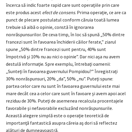
încerca să indic foarte rapid care sunt operaţiile prin care
este produs acest
efect de consens
. Prima operaţie, ce are ca
punct de plecare postulatul conform căruia toată lumea
trebuie să aibă o opinie, constă în ignorarea
nonrăspunsurilor. De ceva timp, în loc să spună „50% dintre
francezi sunt în favoarea închiderii căilor ferate,” ziarul
spune „50% dintre francezi sunt pentru, 40% sunt
împotrivă şi 10% nu au nici o opinie”. Dar nici aşa nu avem
destulă informaţie. Spre exemplu, întrebaţi oamenii:
„Sunteţi în favoarea guvernului Pompidou?” Înregistraţi
30% nonrăspunsuri, 20% „da”, 50% „nu”. Puteţi spune:
partea celor care nu sunt în favoarea guvernului este mai
mare decât cea a celor care sunt în favoare şi avem apoi acel
reziduu de 30%. Puteţi de asemenea recalcula procentajele
favorabile şi nefavorabile excluzând nonrăspunsurile.
Această alegere simplă este o operaţie teoretică de
importanţă fantastică asupra căreia aş dori să reflectez
alături de dumneavoastră.