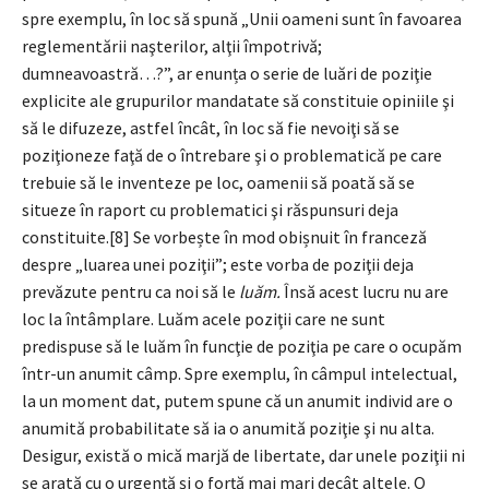
spre exemplu, în loc să spună „Unii oameni sunt în favoarea
reglementării naşterilor, alţii împotrivă;
dumneavoastră…?”, ar enunța o serie de luări de poziţie
explicite ale grupurilor mandatate să constituie opiniile şi
să le difuzeze, astfel încât, în loc să fie nevoiţi să se
poziţioneze faţă de o întrebare şi o problematică pe care
trebuie să le inventeze pe loc, oamenii să poată să se
situeze în raport cu problematici şi răspunsuri deja
constituite.[8] Se vorbește în mod obișnuit în franceză
despre „luarea unei poziţii”; este vorba de poziţii deja
prevăzute pentru ca noi să le
luăm.
Însă acest lucru nu are
loc la întâmplare. Luăm acele poziţii care ne sunt
predispuse să le luăm în funcţie de poziţia pe care o ocupăm
într-un anumit câmp. Spre exemplu, în câmpul intelectual,
la un moment dat, putem spune că un anumit individ are o
anumită probabilitate să ia o anumită poziţie şi nu alta.
Desigur, există o mică marjă de libertate, dar unele poziţii ni
se arată cu o urgenţă şi o forţă mai mari decât altele. O