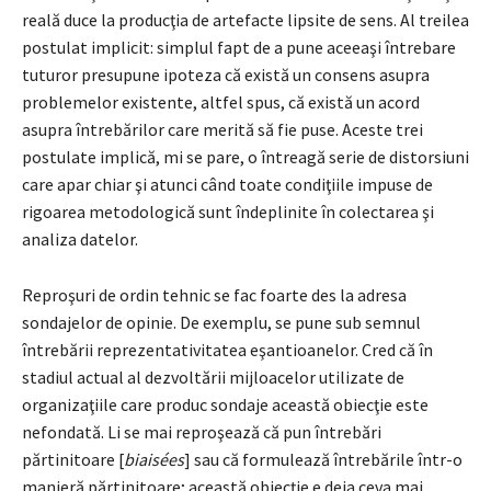
reală duce la producţia de artefacte lipsite de sens. Al treilea
postulat implicit: simplul fapt de a pune aceeaşi întrebare
tuturor presupune ipoteza că există un consens asupra
problemelor existente, altfel spus, că există un acord
asupra întrebărilor care merită să fie puse. Aceste trei
postulate implică, mi se pare, o întreagă serie de distorsiuni
care apar chiar şi atunci când toate condiţiile impuse de
rigoarea metodologică sunt îndeplinite în colectarea şi
analiza datelor.
Reproşuri de ordin tehnic se fac foarte des la adresa
sondajelor de opinie. De exemplu, se pune sub semnul
întrebării reprezentativitatea eşantioanelor. Cred că în
stadiul actual al dezvoltării mijloacelor utilizate de
organizaţiile care produc sondaje această obiecţie este
nefondată. Li se mai reproşează că pun întrebări
părtinitoare [
biaisées
] sau că formulează întrebările într-o
manieră părtinitoare; această obiecţie e deja ceva mai