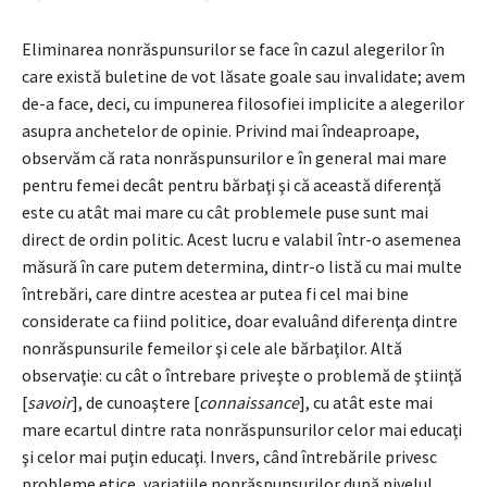
Eliminarea nonrăspunsurilor se face în cazul alegerilor în
care există buletine de vot lăsate goale sau invalidate; avem
de-a face, deci, cu impunerea filosofiei implicite a alegerilor
asupra anchetelor de opinie. Privind mai îndeaproape,
observăm că rata nonrăspunsurilor e în general mai mare
pentru femei decât pentru bărbaţi şi că această diferenţă
este cu atât mai mare cu cât problemele puse sunt mai
direct de ordin politic. Acest lucru e valabil într-o asemenea
măsură în care putem determina, dintr-o listă cu mai multe
întrebări, care dintre acestea ar putea fi cel mai bine
considerate ca fiind politice, doar evaluând diferenţa dintre
nonrăspunsurile femeilor şi cele ale bărbaţilor. Altă
observaţie: cu cât o întrebare priveşte o problemă de ştiinţă
[
savoir
], de cunoaştere [
connaissance
], cu atât este mai
mare ecartul dintre rata nonrăspunsurilor celor mai educaţi
şi celor mai puţin educaţi. Invers, când întrebările privesc
probleme etice, variaţiile nonrăspunsurilor după nivelul