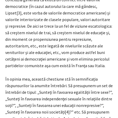
democratice (în cazul autorului la care mă gândesc,
Lipset[3], este vorba de valorile democratice americane) şi
valorile interiorizate de clasele populare, valori autoritare
şi represive. De aici se trece la un fel de viziune escatologica:
să creştem nivelul de trai, să creştem nivelul de educaţie şi,
din moment ce propensiunea pentru represiune,
autoritarism, etc., este legată de nivelurile scăzute ale
veniturilor şi ale educaţiei, etc., vom produce astfel buni
cetăţeni ai democraţiei americane şi vom elimina pericolul
partidelor comuniste aşa cum există în Franţa sau Italia.
În opinia mea, această chestiune stă în semnificaţia
răspunsurilor la anumite întrebări. Să presupunem un set de
întrebări de tipul: „Sunteţi în favoarea egalităţii între sexe?”,
„Sunteţi în favoarea independenţei sexuale în relaţiile dintre
soţi?”, „Sunteţi în favoarea unei educaţii nonrepresive?”,
„Sunteţi în favoarea noii societăţi[4]?” etc. Să presupunem