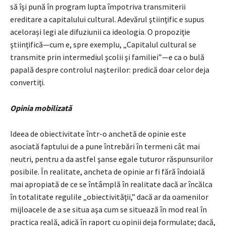
să îşi pună în program lupta împotriva transmiterii
ereditare a capitalului cultural. Adevărul ştiinţific e supus
acelorași legi ale difuziunii ca ideologia. O propoziţie
ştiinţifică—cum e, spre exemplu, „Capitalul cultural se
transmite prin intermediul şcolii şi familiei”—e ca o bulă
papală despre controlul naşterilor: predică doar celor deja
convertiţi.
Opinia mobilizată
Ideea de obiectivitate într-o anchetă de opinie este
asociată faptului de a pune întrebări în termeni cât mai
neutri, pentru a da astfel şanse egale tuturor răspunsurilor
posibile. În realitate, ancheta de opinie ar fi fără îndoială
mai apropiată de ce se întâmplă în realitate dacă ar încălca
în totalitate regulile „obiectivităţii,” dacă ar da oamenilor
mijloacele de a se situa aşa cum se situează în mod real în
practica reală, adică în raport cu opinii deja formulate; dacă,