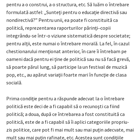
pentru a o construi, a o structura, etc. Să luăm o întrebare
formulată astfel: „Sunteţi pentru o educaţie directivă sau
nondirectivă?” Pentru unii, ea poate fi constituită ca
politică, reprezentarea raporturilor părinţi‒copii
integrându-se într-o viziune sistematică despre societate;
pentru alţii, este numai o întrebare morală. La fel, în cazul
chestionarului menţionat anterior, în care îi întrebam pe
oameni dacă pentru ei ţine de politică sau nu să facă grevă,
să poarte părul lung, să participe la un festival de muzică
pop, etc., au apărut variaţii foarte mari în funcţie de clasa
socială.
Prima condiţie pentru a răspunde adecvat la o întrebare
politică este deci de a fi capabil să o recunoşti ca fiind
politică; a doua, după ce întrebarea a fost constituită ca
politică, este de a fi capabil să îi aplici categoriile propriu-
zis politice, care pot fi mai mult sau mai puţin adecvate, mai
mult sau mai puţin rafinate, etc. Acestea sunt condiţiile