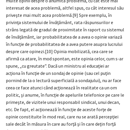
multe opinii despre o anumită problemă, cu cât este mai
interesat de acea problemă, altfel spus, cu cât interesul său
priveşte mai mult acea problemă.[9] Spre exemplu, în
privinţa sistemului de învăţământ, rata răspunsurilor e
strâns legată de gradul de proximitate în raport cu sistemul
de învăţământ, iar probabilitatea de a avea o opinie variază
în funcţie de probabilitatea de a avea putere asupra lucrului
despre care opinezi.[10] Opinia mobilizată, cea care se
afirmă ca atare, în mod spontan, este opinia celor, cum s-ar
spune, „cu greutate”. Dacă un ministru al educaţiei ar
acţiona în funcţie de un sondaj de opinie (sau cel puţin
pornind de la o lectură superficială a sondajului), nu ar face
ceea ce face atunci când acţionează în realitate ca un om
politic, şi anume, în funcţie de apelurile telefonice pe care le
primeşte, de vizitele unui responsabil sindical, unui decan,
etc. De fapt, el acţionează în funcţie de aceste forţe de
opinie constituite în mod real, care nu se arată percepţiei
sale decât în măsura în care au forţă şi în care deţin forţă