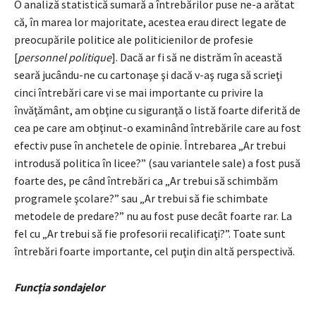
O analiză statistică sumară a întrebărilor puse ne-a arătat
că, în marea lor majoritate, acestea erau direct legate de
preocupările politice ale politicienilor de profesie
[
personnel politique
]. Dacă ar fi să ne distrăm în această
seară jucându-ne cu cartonaşe şi dacă v-aş ruga să scrieţi
cinci întrebări care vi se mai importante cu privire la
învăţământ, am obţine cu siguranţă o listă foarte diferită de
cea pe care am obţinut-o examinând întrebările care au fost
efectiv puse în anchetele de opinie. Întrebarea „Ar trebui
introdusă politica în licee?” (sau variantele sale) a fost pusă
foarte des, pe când întrebări ca „Ar trebui să schimbăm
programele şcolare?” sau „Ar trebui să fie schimbate
metodele de predare?” nu au fost puse decât foarte rar. La
fel cu „Ar trebui să fie profesorii recalificaţi?”. Toate sunt
întrebări foarte importante, cel puţin din altă perspectivă.
Funcţia sondajelor