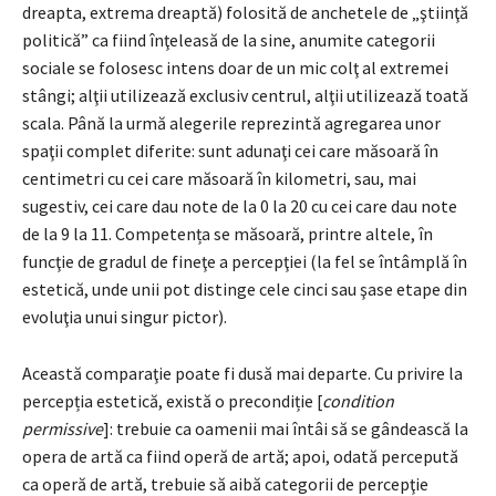
dreapta, extrema dreaptă) folosită de anchetele de „ştiinţă
politică” ca fiind înţeleasă de la sine, anumite categorii
sociale se folosesc intens doar de un mic colţ al extremei
stângi; alţii utilizează exclusiv centrul, alţii utilizează toată
scala. Până la urmă alegerile reprezintă agregarea unor
spaţii complet diferite: sunt adunaţi cei care măsoară în
centimetri cu cei care măsoară în kilometri, sau, mai
sugestiv, cei care dau note de la 0 la 20 cu cei care dau note
de la 9 la 11. Competența se măsoară, printre altele, în
funcţie de gradul de fineţe a percepţiei (la fel se întâmplă în
estetică, unde unii pot distinge cele cinci sau şase etape din
evoluţia unui singur pictor).
Această comparaţie poate fi dusă mai departe. Cu privire la
percepția estetică, există o precondiție [
condition
permissive
]: trebuie ca oamenii mai întâi să se gândească la
opera de artă ca fiind operă de artă; apoi, odată percepută
ca operă de artă, trebuie să aibă categorii de percepţie