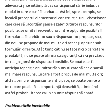
adevarată şi se întâmplă des ca răspunsul să fie indus de
modul în care e pusă întrebarea. Astfel, spre exemplu, se
încalcă preceptul elementar al construcţiei unui chestionar
care cere să „acordăm şanse egale” tuturor răspunsurilor
posibile, se omite frecvent una dintre opţiunile posibile în
formularea întrebărilor sau a răspunsurilor propuse, sau,
din nou, se propune de mai multe ori aceeaşi optiune sub
formulări diferite. Atât timp cât nu se face nici o cercetare
prealabilă, nu se poate afirma cu siguranţă că s-a prevăzut
întreaga gamă de răspunsuri posibile. Se poate astfel
anticipa repetiţia anumitor răspunsuri care să dea o şansă
mai mare răspunsului care a fost propus de mai multe ori;
altfel, printre răspunsurile anticipate, se poate omite o
întrebare posibilă de importanţă deosebită, eliminând
astfel probabilitatea ca un anumit răspuns să apară.
Problematicile inevitabile