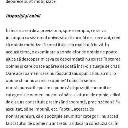
deoarece sunt mobilizate.
Dispoziţii şi opinii
În încercarea de a previziona, spre exemplu, ce se va
întâmpla cu sistemul universitar în următorii zece ani, cred
că opinia mobilizată constituie cea mai bună bază. În
acelaşi timp, o examinare a sondajelor de opinie ne poate
ajuta să descoperim ceva ce deocamdată nu există în starea
opiniei şi care poate apărea deodată într-o situaţie de criză.
Oare acei oameni care nu răspund sau spun că nu au nici o
opinie chiar nu au nici o opinie? Luând în serios
nonrăspunsurile putem spune că dispoziţiile anumitor
categorii de oameni nu pot căpăta statutul de opinie, adică
de discurs constituit pretinzând coerenţă, pretinzând să fie
ascultat, să se impună, etc. Faptul, atestat de
nonrăspunsuri, că dispoziţiile anumitor categorii nu acced
la statutul de opinie nu ar trebui să ducă la concluzia că, în