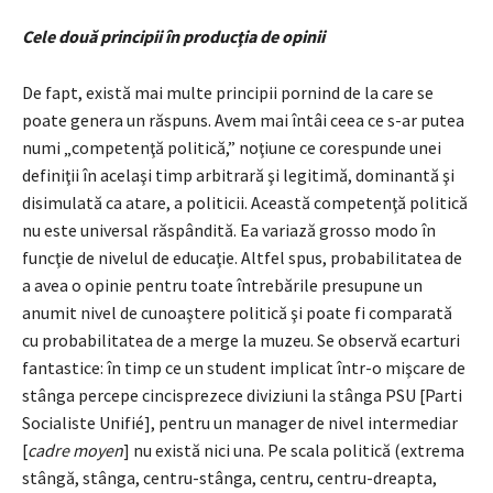
Cele două principii în producţia de opinii
De fapt, există mai multe principii pornind de la care se
poate genera un răspuns. Avem mai întâi ceea ce s-ar putea
numi „competenţă politică,” noţiune ce corespunde unei
definiţii în acelaşi timp arbitrară şi legitimă, dominantă şi
disimulată ca atare, a politicii. Această competenţă politică
nu este universal răspândită. Ea variază grosso modo în
funcţie de nivelul de educaţie. Altfel spus, probabilitatea de
a avea o opinie pentru toate întrebările presupune un
anumit nivel de cunoaştere politică şi poate fi comparată
cu probabilitatea de a merge la muzeu. Se observă ecarturi
fantastice: în timp ce un student implicat într-o mişcare de
stânga percepe cincisprezece diviziuni la stânga PSU [Parti
Socialiste Unifié], pentru un manager de nivel intermediar
[
cadre moyen
] nu există nici una. Pe scala politică (extrema
stângă, stânga, centru-stânga, centru, centru-dreapta,