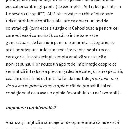
educaţiei sunt neglijabile (de exemplu: „Ar trebui părinţii să
fie severi cu copiii?”). Altă observaţie: cu cât o întrebare
ridică probleme conflictuale, are ca obiect un nod de
contradicţii (cum este situaţia din Cehoslovacia pentru cei
care votează comunist), cu cât o întrebare este
generatoare de tensiuni pentru o anumită categorie, cu
atât nonrăspunsurile sunt mai frecvente pentru acea
categorie. În consecinţă, simpla analiză statistică a
nonrăspunsurilor aduce un aport de informaţie despre ce
semnifică întrebarea precum şi despre categoria respectivă,
cea din urmă fiind definită la fel de mult de
probabilitatea
de a avea în primul rând o opinie
cât de probabilitatea
condiţională de a avea o opinie favorabilă sau nefavorabilă.
Impunerea problematicii
Analiza ştiinţifică a sondajelor de opinie arată că nu există