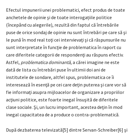
Efectul impunerii unei problematici, efect produs de toate
anchetele de opinie şi de toate interogațiile politice
(începând cu alegerile), rezultă din faptul că întrebările
puse de orice sondaj de opinie nu sunt întrebări pe care să şi
le pună în mod real toţi cei intervievaţi şi că răspunsurile nu
sunt interpretate în funcţie de problematica în raport cu
care diferitele categorii de respondenţi au răspuns efectiv.
Astfel,
problematica dominantă
, a cărei imagine ne este
dată de lista cu întrebări puse în ultimii doi ani de
institutele de sondare, altfel spus, problematica ce îi
interesează în esenţă pe cei care deţin puterea şi care vor să
fie informaţi asupra mijloacelor de organizare a propriilor
acţiuni politice, este foarte inegal însuşită de diferitele
clase sociale. Şi, un lucru important, acestea deţin în mod
inegal capacitatea de a produce o contra-problematică.
După dezbaterea televizată[5] dintre Servan-Schreiber[6] şi