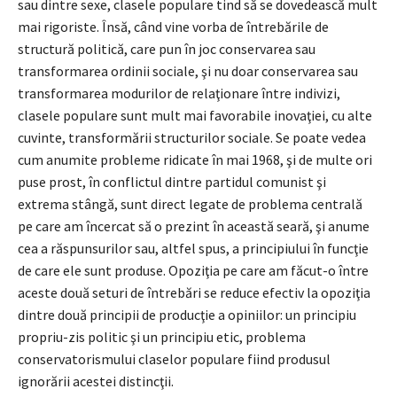
sau dintre sexe, clasele populare tind să se dovedească mult
mai rigoriste. Însă, când vine vorba de întrebările de
structură politică, care pun în joc conservarea sau
transformarea ordinii sociale, şi nu doar conservarea sau
transformarea modurilor de relaţionare între indivizi,
clasele populare sunt mult mai favorabile inovaţiei, cu alte
cuvinte, transformării structurilor sociale. Se poate vedea
cum anumite probleme ridicate în mai 1968, şi de multe ori
puse prost, în conflictul dintre partidul comunist şi
extrema stângă, sunt direct legate de problema centrală
pe care am încercat să o prezint în această seară, şi anume
cea a răspunsurilor sau, altfel spus, a principiului în funcţie
de care ele sunt produse. Opoziţia pe care am făcut-o între
aceste două seturi de întrebări se reduce efectiv la opoziţia
dintre două principii de producţie a opiniilor: un principiu
propriu-zis politic şi un principiu etic, problema
conservatorismului claselor populare fiind produsul
ignorării acestei distincţii.