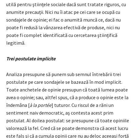
utilă pentru ştiinţele sociale dacă sunt tratate riguros, cu
anumite precauţii. Nici nu îi atac pe cei care se ocupă cu
sondajele de opinie; ei fac o anumită muncă ce, dacă nu
poate fi redusă la vânzarea efectivă de produse, nici nu
poate fi complet identificată cu cercetarea ştiinţifică
legitimă.
Trei postulate implicite
Analiza presupune să punem sub semnul întrebării trei
postulate pe care sondajele se bazează în mod implicit.
Toate anchetele de opinie presupun că toată lumea poate
avea o opinie; sau, altfel spus, că a produce o opinie este la
îndemâna [
à la portée
] tuturor. Cu riscul de a răni un
sentiment naiv democratic, aş contesta acest prim
postulat. Al doilea postulat: se presupune că toate opiniile
valorează la fel. Cred că se poate demonstra că acest lucru
este fals şi că a cumula opinii care nu au deloc aceeaşi forţă