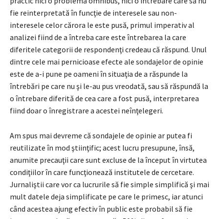
practic nici o problemă omnibus, nici o întrebare care să nu
fie reinterpretată în funcţie de interesele sau non-
interesele celor cărora le este pusă, primul imperativ al
analizei fiind de a întreba care este întrebarea la care
diferitele categorii de respondenţi credeau că răspund. Unul
dintre cele mai pernicioase efecte ale sondajelor de opinie
este de a-i pune pe oameni în situaţia de a răspunde la
întrebări pe care nu şi le-au pus vreodată, sau să răspundă la
o întrebare diferită de cea care a fost pusă, interpretarea
fiind doar o înregistrare a acestei neînţelegeri.
Am spus mai devreme că sondajele de opinie ar putea fi
reutilizate în mod ştiinţific; acest lucru presupune, însă,
anumite precauţii care sunt excluse de la început în virtutea
condiţiilor în care funcţionează institutele de cercetare.
Jurnaliştii care vor ca lucrurile să fie simple simplifică şi mai
mult datele deja simplificate pe care le primesc, iar atunci
când acestea ajung efectiv în public este probabil să fie