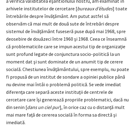
a verifica validitatea eşantionului nostru, am examinat în
arhivele institutelor de cercetare [
bureaux d’études
] toate
întrebările despre învăţământ. Am putut astfel să
observăm că mai mult de două sute de întrebări despre
sistemul de învăţământ fuseseră puse după mai 1968, spre
deosebire de douăzeci între 1960 şi 1968. Ceea ce înseamnă
că problematicile care se impun acestui tip de organizaţie
sunt profund legate de conjunctura socio-politică la un
moment dat şi sunt dominate de un anumit tip de cerere
socială. Chestiunea învăţământului, spre exemplu, nu poate
fi propusă de un institut de sondare a opiniei publice până
nu devine mai întâi o problemă politică. Se vede imediat
diferenţa care separă aceste instituţii de centrele de
cercetare care îşi generează propriile problematici, dacă nu
din senin [
dans un ciel pur
], în orice caz cu o distanţă mult
mai mare faţă de cererea socială în forma sa directă şi
imediată.