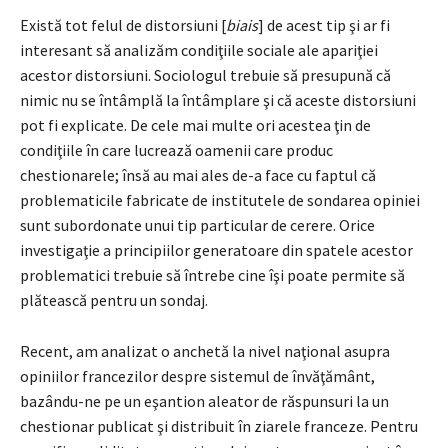
Există tot felul de distorsiuni [
biais
] de acest tip şi ar fi
interesant să analizăm condiţiile sociale ale apariţiei
acestor distorsiuni. Sociologul trebuie să presupună că
nimic nu se întâmplă la întâmplare şi că aceste distorsiuni
pot fi explicate. De cele mai multe ori acestea ţin de
condiţiile în care lucrează oamenii care produc
chestionarele; însă au mai ales de-a face cu faptul că
problematicile fabricate de institutele de sondarea opiniei
sunt subordonate unui tip particular de cerere. Orice
investigaţie a principiilor generatoare din spatele acestor
problematici trebuie să întrebe cine îşi poate permite să
plătească pentru un sondaj.
Recent, am analizat o anchetă la nivel naţional asupra
opiniilor francezilor despre sistemul de învăţământ,
bazându-ne pe un eşantion aleator de răspunsuri la un
chestionar publicat şi distribuit în ziarele franceze. Pentru