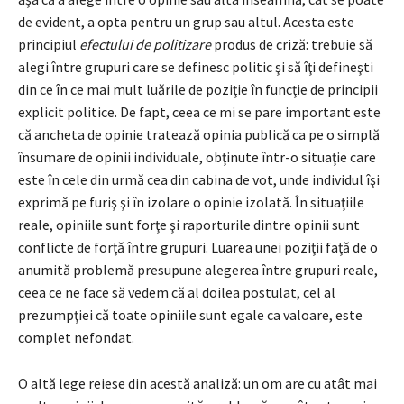
de evident, a opta pentru un grup sau altul. Acesta este
principiul
efectului de politizare
produs de criză: trebuie să
alegi între grupuri care se definesc politic şi să îţi defineşti
din ce în ce mai mult luările de poziţie în funcţie de principii
explicit politice. De fapt, ceea ce mi se pare important este
că ancheta de opinie tratează opinia publică ca pe o simplă
însumare de opinii individuale, obţinute într-o situaţie care
este în cele din urmă cea din cabina de vot, unde individul îşi
exprimă pe furiş şi în izolare o opinie izolată. În situaţiile
reale, opiniile sunt forţe şi raporturile dintre opinii sunt
conflicte de forţă între grupuri. Luarea unei poziţii faţă de o
anumită problemă presupune alegerea între grupuri reale,
ceea ce ne face să vedem că al doilea postulat, cel al
prezumpţiei că toate opiniile sunt egale ca valoare, este
complet nefondat.
O altă lege reiese din acestă analiză: un om are cu atât mai