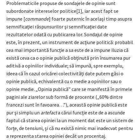
Problematicile propuse de sondajele de opinie sunt
subordonate intereselor politice[1], iar acest fapt se
impune [
commande
] foarte puternic în acelaşi timp asupra
semnificaţiei răspunsurilor şi semnificaţiei date
rezultatelor odată cu publicarea lor. Sondajul de opinie
este, în prezent, un instrument de acţiune politică: probabil
cea mai importantă funcţie a sa este de a impune iluzia că
există ceva ca o opinie publică obţinută prin însumarea pur
aditivă a opiniilor individuale; să impună, spre exemplu,
ideea că în cazul oricărei colectivităţi date putem găsi o
opinie publică, echivalentă cu o medie a opiniilor sau o
opinie medie. „Opinia publică” care se manifestă în primele
pagini ale ziarelor sub formă de procente („60% dintre
francezi sunt în favoarea…”), această opinie publică este
pur şi simplu un
artefact
a cărui funcţie este de a ascunde
faptul că starea opiniei la un moment dat este un sistem de
forţe, de tensiuni, şi că nu există nimic mai inadecvat pentru
a reprezenta starea opiniei decât un procentaj.