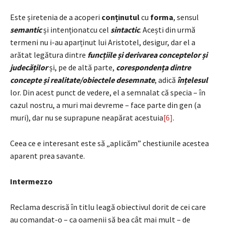
Este șiretenia de a acoperi
conținutul
cu
forma
, sensul
semantic
și intenționatcu cel
sintactic
. Acești din urmă
termeni nu i-au aparținut lui Aristotel, desigur, dar el a
arătat legătura dintre
funcțiile și derivarea conceptelor și
judecăților
și, pe de altă parte,
corespondența dintre
concepte și realitate/obiectele desemnate
, adică
înțelesul
lor. Din acest punct de vedere, el a semnalat că specia – în
cazul nostru, a muri mai devreme – face parte din gen (a
muri), dar nu se suprapune neapărat acestuia
[6]
.
Ceea ce e interesant este să „aplicăm” chestiunile acestea
aparent prea savante.
Intermezzo
Reclama descrisă în titlu leagă obiectivul dorit de cei care
au comandat-o – ca oamenii să bea cât mai mult – de