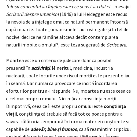
folosit conceptul au înțeles exact ce sens i-au dat ei
– mesajul
Scrisorii despre umanism
(1946) a lui Heidegger este redus
la nevoia de a înțelege omul ca natură permanent întoarsă
după moarte. Toate „umanismele” au fost egale și la fel de
nocive: deci ce ne rămâne altceva decât contemplarea
naturii imobile a omului?, este teza sugerată de
Scrisoare
.
Moartea este un criteriu de judecare doar ca posibil
prezentă în
activități
. Mineritul, medicina, industria
nucleară, toate locurile unde riscul morții este prezent o iau
în seamă. Dar numai ca provocare ce incită încordarea
eforturilor pentru a-i răspunde. Nu, moartea nu este ceea ce
e cel mai propriu omului. Nici măcar conștiința morții.
Dimpotrivă, ceea ce îi este propriu omului este
conștiința
vieții
, conștiința că trebuie să facă tot ce poate pentru a
savura călătoria temporară în forma materiei conștiente și
capabile de
adevăr, bine și frumos
, ca să reamintim tripticul
antic al diferenței specifice a capacității omului. În rest,