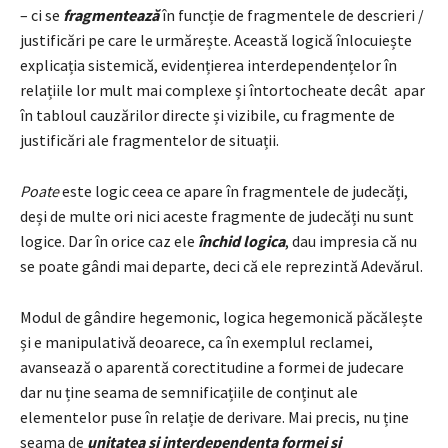
– ci se
fragmentează
în funcție de fragmentele de descrieri /
justificări pe care le urmărește. Această logică înlocuiește
explicația sistemică, evidențierea interdependențelor în
relațiile lor mult mai complexe și întortocheate decât apar
în tabloul cauzărilor directe și vizibile, cu fragmente de
justificări ale fragmentelor de situații.
Poate
este logic ceea ce apare în fragmentele de judecăți,
deși de multe ori nici aceste fragmente de judecăți nu sunt
logice. Dar în orice caz ele
închid logica
, dau impresia că nu
se poate gândi mai departe, deci că ele reprezintă Adevărul.
Modul de gândire hegemonic, logica hegemonică păcălește
și e manipulativă deoarece, ca în exemplul reclamei,
avansează o aparentă corectitudine a formei de judecare
dar nu ține seama de semnificațiile de conținut ale
elementelor puse în relație de derivare. Mai precis, nu ține
seama de
unitatea și interdependența formei și