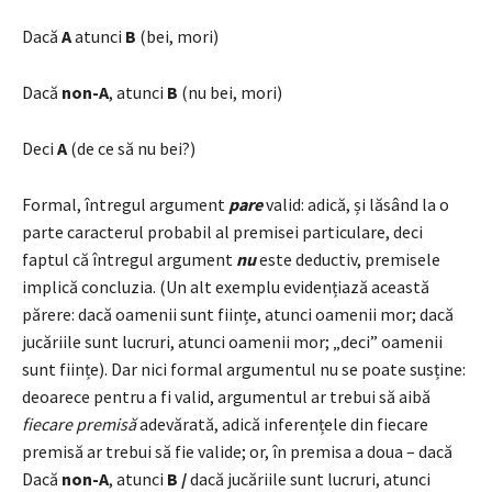
Dacă
A
atunci
B
(bei, mori)
Dacă
non-A
, atunci
B
(nu bei, mori)
Deci
A
(de ce să nu bei?)
Formal, întregul argument
pare
valid: adică, și lăsând la o
parte caracterul probabil al premisei particulare, deci
faptul că întregul argument
nu
este deductiv, premisele
implică concluzia. (Un alt exemplu evidențiază această
părere: dacă oamenii sunt ființe, atunci oamenii mor; dacă
jucăriile sunt lucruri, atunci oamenii mor; „deci” oamenii
sunt ființe). Dar nici formal argumentul nu se poate susține:
deoarece pentru a fi valid, argumentul ar trebui să aibă
fiecare premisă
adevărată, adică inferențele din fiecare
premisă ar trebui să fie valide; or, în premisa a doua – dacă
Dacă
non-A
, atunci
B /
dacă jucăriile sunt lucruri, atunci