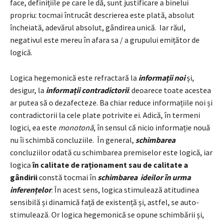
face, definițiile pe care le dă, sunt justificare a binelui
propriu: tocmai întrucât descrierea este plată, absolut
încheiată, adevărul absolut, gândirea unică. Iar răul,
negativul este mereu în afara sa / a grupului emițător de
logică.
Logica hegemonică este refractară la
informații noi
și,
desigur, la
informații contradictorii
: deoarece toate acestea
ar putea să o dezafecteze. Ba chiar reduce informațiile noi și
contradictorii la cele plate potrivite ei. Adică, în termeni
logici, ea este
monotonă
, în sensul că nicio informație nouă
nu îi schimbă concluziile. În general,
schimbarea
concluziilor odată cu schimbarea premiselor este logică, iar
logica
în calitate de raționament sau de calitate a
gândirii
constă tocmai în
schimbarea ideilor în urma
inferențelor
. În acest sens, logica stimulează atitudinea
sensibilă și dinamică față de existență și, astfel, se auto-
stimulează. Or logica hegemonică se opune schimbării și,