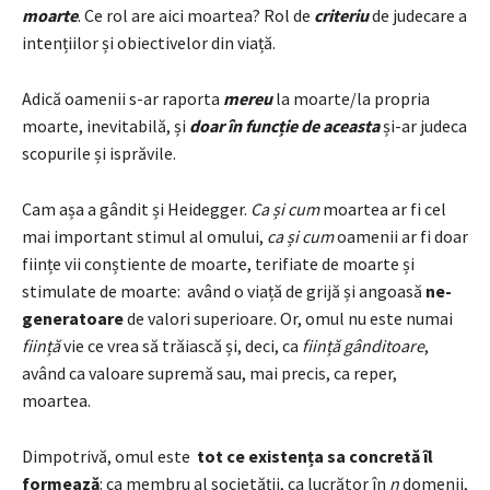
moarte
. Ce rol are aici moartea? Rol de
criteriu
de judecare a
intențiilor și obiectivelor din viață.
Adică oamenii s-ar raporta
mereu
la moarte/la propria
moarte, inevitabilă, și
doar în funcție de aceasta
și-ar judeca
scopurile și isprăvile.
Cam așa a gândit și Heidegger.
Ca și cum
moartea ar fi cel
mai important stimul al omului,
ca și cum
oamenii ar fi doar
ființe vii conștiente de moarte, terifiate de moarte și
stimulate de moarte: având o viață de grijă și angoasă
ne-
generatoare
de valori superioare. Or, omul nu este numai
ființă
vie ce vrea să trăiască și, deci, ca
ființă gânditoare
,
având ca valoare supremă sau, mai precis, ca reper,
moartea.
Dimpotrivă, omul este
tot ce existența sa concretă îl
formează
: ca membru al societății, ca lucrător în
n
domenii,