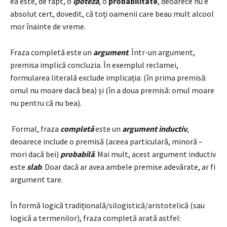
ea este, de fapt, o
ipoteză
, o
probabilitate
, deoarece nu e
absolut cert, dovedit, că toți oamenii care beau mult alcool
mor înainte de vreme.
Fraza completă este un
argument
. Într-un argument,
premisa implică concluzia. În exemplul reclamei,
formularea literală exclude implicația: (în prima premisă:
omul nu moare dacă bea) și (în a doua premisă: omul moare
nu pentru că nu bea).
Formal, fraza
completă
este un
argument inductiv
,
deoarece include o premisă (aceea particulară, minoră –
mori dacă bei)
probabilă
. Mai mult, acest argument inductiv
este
slab
. Doar dacă ar avea ambele premise adevărate, ar fi
argument tare.
În formă logică tradițională/silogistică/aristotelică (sau
logică a termenilor), fraza completă arată astfel: