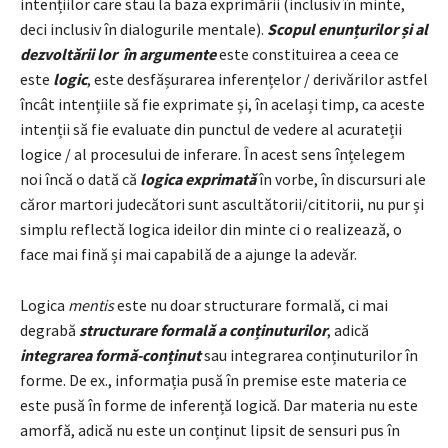
intențiilor care stau la baza exprimării (inclusiv în minte,
deci inclusiv în dialogurile mentale).
Scopul enunțurilor și al
dezvoltării lor în argumente
este constituirea a ceea ce
este
logic
, este desfășurarea inferențelor / derivărilor astfel
încât intențiile să fie exprimate și, în același timp, ca aceste
intenții să fie evaluate din punctul de vedere al acurateții
logice / al procesului de inferare. În acest sens înțelegem
noi încă o dată că
logica exprimată
în vorbe, în discursuri ale
căror martori judecători sunt ascultătorii/cititorii, nu pur și
simplu reflectă logica ideilor din minte ci o realizează, o
face mai fină și mai capabilă de a ajunge la adevăr.
Logica
mentis
este nu doar structurare formală, ci mai
degrabă
structurare formală a conținuturilor
, adică
integrarea formă-conținut
sau integrarea conținuturilor în
forme. De ex., informația pusă în premise este materia ce
este pusă în forme de inferență logică. Dar materia nu este
amorfă, adică nu este un conținut lipsit de sensuri pus în