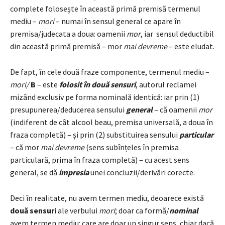
complete folosește în această primă premisă termenul
mediu –
mori
– numai în sensul general ce apare în
premisa/judecata a doua: oamenii
mor
, iar sensul deductibil
din această primă premisă – mor
mai devreme
– este eludat.
De fapt, în cele două fraze componente, termenul mediu –
mori/
B
– este
folosit în două sensuri
, autorul reclamei
mizând exclusiv pe forma nominală identică: iar prin (1)
presupunerea/deducerea sensului
general
– că oamenii
mor
(indiferent de cât alcool beau, premisa universală, a doua în
fraza completă) – și prin (2) substituirea sensului
particular
– că mor
mai devreme
(sens subînțeles în premisa
particulară, prima în fraza completă) – cu acest sens
general, se dă
impresia
unei concluzii/derivări corecte.
Deci în realitate, nu avem termen mediu, deoarece există
două sensuri
ale verbului
mori
; doar ca formă/
nominal
avem termen mediu: care are doar un singur sens, chiar dacă