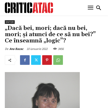
ENTER
„Dacă bei, mori; dacă nu bei,
mori; și atunci de ce să nu bei?”
Ce înseamnă „logic”?
10 ianuarie 2022
3456
De
Ana Bazac