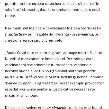
premiselor face nu doar ca vechea concluzie să nu mai fie
adevărată ci, practic, duce la schimbarea teoriei, la o nouă
teorie.
Maximalismul logic cere ca evaluarea logică a teoriei să fie
și
sintactică
– prin regulile de inferență – și
semantică
, prin
chestionarea adevărului premiselor.
„Boala Covid este extrem de gravă, aproape mortală, la toți.
Nu există medicamente împotriva ei. Deci soluția este
vaccinarea și revaccinarea tuturor doar cu vaccinurile
neconvenționale, de tip nou (folosind material genetic,
ARN și ADN, și dând celulelor instrucțiuni genetice), produse
doar de companiile agreate”
[14]
: acest exemplu provocator
este dat aici numai pentru a ilustra cât de necesar este
maximalismul logic.
Din punct de vedere exclusiv
sintactic
, concluzia este logică,