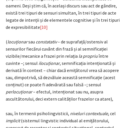
oameni. Deși știm că, în același discurs sau act de gândire,
există trei tipuri de sensuri simultan, în trei tipuri de acte
legate de intenții și de elementele cognitive și în trei tipuri
de expresibilitate
[10]
(
locuționar
sau
constatativ
– de suprafață/ostensiv al
sensurilor fiecărui cuvânt din frază și al semnificației
vizibile/mecanice a frazei prin relația
la propriu
între
cuvinte –; sensul
ilocuționar
, semnificația intenționată și
derivată în context – chiar dacă emițătorul vrea să acopere
sau, dimpotrivă, să dezvăluie această semnificație (acest
conținut) ce poate fi adevărată sau falsă –; sensul
perlocuționar
– efectul, intenționat sau nu, asupra
ascultătorului, deci extern calităților frazelor ca atare),
sau, în termenii psiholingvisticii,
niveluri contextuale
, cel
implicit
(sistemul lingvistic individual al emiţătorului,
cunoscut de receptor şi contextul situaţional, contextul