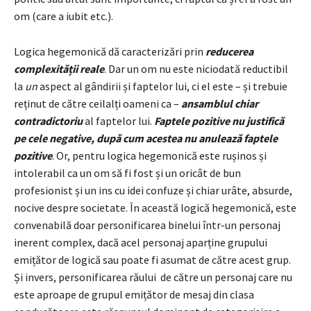
om (care a iubit etc.).
Logica hegemonică dă caracterizări prin
reducerea
complexității reale
. Dar un om nu este niciodată reductibil
la
un
aspect al gândirii și faptelor lui, ci el este – și trebuie
reținut de către ceilalți oameni ca –
ansamblul chiar
contradictoriu
al faptelor lui.
Faptele pozitive nu justifică
pe cele negative, după cum acestea nu anulează faptele
pozitive
. Or, pentru logica hegemonică este rușinos și
intolerabil ca un om să fi fost și un oricât de bun
profesionist și un ins cu idei confuze și chiar urâte, absurde,
nocive despre societate. În această logică hegemonică, este
convenabilă doar personificarea binelui într-un personaj
inerent complex, dacă acel personaj aparține grupului
emițător de logică sau poate fi asumat de către acest grup.
Și invers, personificarea răului de către un personaj care nu
este aproape de grupul emițător de mesaj din clasa