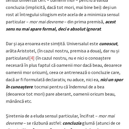
sensul universal cert –
oamenii mor
– pentru a valida
concluzia (implicită, dacă tot mori, mai bine bei): deși un
rost al întregului silogism este acela de a minimiza sensul
particular –
mor mai devreme
– din prima premisă,
acest
sens nu mai apare formal, deci e absolut ignorat
.
Dar și așa eroarea este simțită. Universalul este
cunoscut
,
arăta Aristotel, (în cazul nostru, premisa a doua), dar nu și
particularul
[4]
(în cazul nostru, nu e nici o conoaștere
necesară în plus faptul că oamenii mor dacă beau, deoarece
oamenii mor oricum), ceea ce antrenează o concluzie care,
dacă ar fi formulată declarativ, nu aduce, nici ea,
nici un spor
în cunoaștere
: tocmai pentru că îndemnul de a bea
(deoarece tot mori) pare aberant, oamenii oricum beau,
mănâncă etc.
Șiretenia de a eluda sensul particular, încifrat –
mor mai
devreme
– se răzbună astfel:
concluzia
glumă (atunci de ce