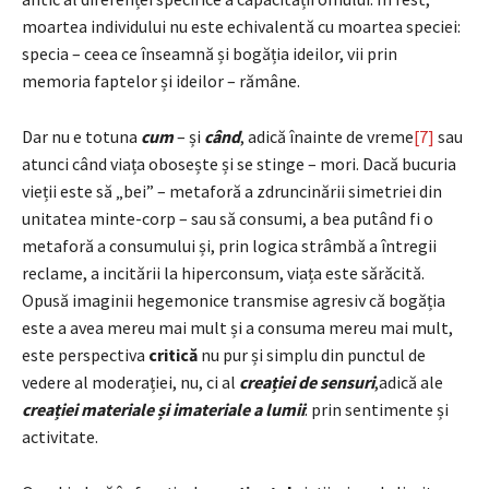
moartea individului nu este echivalentă cu moartea speciei:
specia – ceea ce înseamnă și bogăția ideilor, vii prin
memoria faptelor și ideilor – rămâne.
Dar nu e totuna
cum
– și
când
, adică înainte de vreme
[7]
sau
atunci când viața obosește și se stinge – mori. Dacă bucuria
vieții este să „bei” – metaforă a zdruncinării simetriei din
unitatea minte-corp – sau să consumi, a bea putând fi o
metaforă a consumului și, prin logica strâmbă a întregii
reclame, a incitării la hiperconsum, viața este sărăcită.
Opusă imaginii hegemonice transmise agresiv că bogăția
este a avea mereu mai mult și a consuma mereu mai mult,
este perspectiva
critică
nu pur și simplu din punctul de
vedere al moderației, nu, ci al
creației de sensuri
,adică ale
creației materiale și imateriale a lumii
: prin sentimente și
activitate.