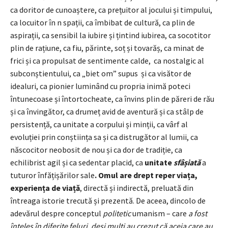
ca doritor de cunoaștere, ca prețuitor al jocului și timpului,
ca locuitor în n spații, ca îmbibat de cultură, ca plin de
aspirații, ca sensibil la iubire și țintind iubirea, ca socotitor
plin de rațiune, ca fiu, părinte, soț și tovarăș, ca minat de
frici și ca propulsat de sentimente calde, ca nostalgic al
subconștientului, ca „biet om” supus și ca visător de
idealuri, ca pionier luminând cu propria inimă poteci
întunecoase și întortocheate, ca învins plin de păreri de rău
și ca învingător, ca drumeț avid de aventură și ca stâlp de
persistență, ca unitate a corpului și minții, ca vârf al
evoluției prin conștiința sa și ca distrugător al lumii, ca
născocitor neobosit de nou și ca dor de tradiție, ca
echilibrist agil și ca sedentar placid, ca
unitate
sfâșiată
a
tuturor înfățișărilor sale
. Omul are drept reper viața,
experiența de viață
, directă și indirectă, preluată din
întreaga istorie trecută și prezentă. De aceea, dincolo de
adevărul despre conceptul
politetic
umanism – care
a fost
înțeles în diferite feluri, deși mulți au crezut că aceia care au