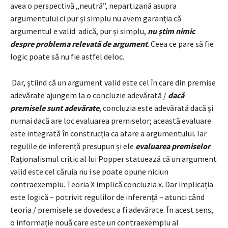
avea o perspectivă „neutră”, nepartizană asupra
argumentului ci pur și simplu nu avem garanția că
argumentul e valid: adică, pur și simplu,
nu știm nimic
despre problema relevată de argument
. Ceea ce pare să fie
logic poate să nu fie astfel deloc.
Dar, știind că un argument valid este cel în care din premise
adevărate ajungem la o concluzie adevărată /
dacă
premisele sunt adevărate
, concluzia este adevărată dacă și
numai dacă are loc evaluarea premiselor; această evaluare
este integrată în construcția ca atare a argumentului. Iar
regulile de inferență presupun și ele
evaluarea premiselor
.
Raționalismul critic al lui Popper statuează că un argument
valid este cel căruia nu i se poate opune niciun
contraexemplu. Teoria X implică concluzia x. Dar implicația
este logică – potrivit regulilor de inferență – atunci când
teoria / premisele se dovedesc a fi adevărate. În acest sens,
o informație nouă care este un contraexemplu al