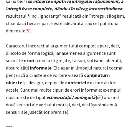
să nu bei?)
se întoarce împotriva întregului raționament, a
întregii fraze complete, dându-i în vileag incorectitudinea
:
rezultatul fiind „ignoranța” rezultată din întregul silogism,
chiar dacă fiecare parte este adevărată, sau cel puțin una
dintre ele
[5]
.
Caracterul incorect al argumentului complet apare, deci,
dincolo de forma logică, iar asemenea argumente sunt
socotite
erori
(concluzii greșite, falsuri, sofisme, aberații,
absurdități)
informale
. Ele apar în limbajul natural tocmai
pentru că aici actele de vorbire vizează
conținuturi
/
obiecte
și, desigur, depind de
contextele
în care au loc
actele. Sunt mai multe tipuri de erori informale: exemplul
nostru este de tipul
echivocității / ambiguității
(folosind
două sensuri ale verbului mori și, deci, desfășurând două
sensuri ale judecăților premise).
***