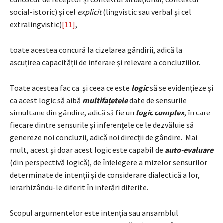
social-istoric) și cel
explicit
(lingvistic sau verbal şi cel
extralingvistic)
[11]
,
toate acestea concură la cizelarea gândirii, adică la
ascuțirea capacității de inferare și relevare a concluziilor.
Toate acestea fac ca și ceea ce este
logic
să se evidențieze și
ca acest logic să aibă
multifațetele
date de sensurile
simultane din gândire, adică să fie un
logic complex
, în care
fiecare dintre sensurile și inferențele ce le dezvăluie să
genereze noi concluzii, adică noi direcții de gândire. Mai
mult, acest și doar acest logic este capabil de
auto-evaluare
(din perspectivă logică), de înțelegere a mizelor sensurilor
determinate de intenții și de considerare dialectică a lor,
ierarhizându-le diferit în inferări diferite.
Scopul argumentelor este intenția sau ansamblul