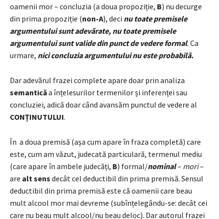
oamenii mor – concluzia (a doua propoziție,
B
) nu decurge
din prima propoziție (
non-A
), deci
nu toate premisele
argumentului sunt adevărate, nu toate premisele
argumentului sunt valide din punct de vedere formal
. Ca
urmare,
nici concluzia argumentului nu este probabilă.
Dar adevărul frazei complete apare doar prin analiza
semantică
a înțelesurilor termenilor și inferenței sau
concluziei, adică doar când avansăm punctul de vedere al
CONȚINUTULUI
.
În a doua premisă (așa cum apare în fraza completă) care
este, cum am văzut, judecată particulară, termenul mediu
(care apare în ambele judecăți,
B
) formal/
nominal
–
mori
–
are
alt sens
decât cel deductibil din prima premisă. Sensul
deductibil din prima premisă este că oamenii care beau
mult alcool mor mai devreme (subînțelegându-se: decât cei
care nu beau mult alcool/nu beau deloc). Dar autorul frazei