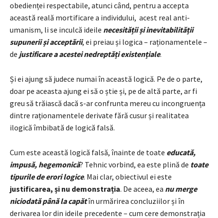
obedienței respectabile, atunci când, pentru a accepta
această reală mortificare a individului, acest real anti-
umanism, li se inculcă ideile
necesității și inevitabilității
supunerii și acceptării
, ei preiau și logica – raționamentele –
de
justificare a acestei nedreptăți existențiale
.
Și ei ajung să judece numai în această logică. Pe de o parte,
doar pe aceasta ajung ei să o știe și, pe de altă parte, ar fi
greu să trăiască dacă s-ar confrunta mereu cu incongruența
dintre raționamentele derivate fără cusur și realitatea
ilogică îmbibată de logică falsă.
Cum este această logică falsă, înainte de toate
educată,
impusă, hegemonică
? Tehnic vorbind, ea este plină de
toate
tipurile de erori logice
. Mai clar, obiectivul ei este
justificarea, și nu demonstrația
. De aceea, ea
nu merge
niciodată până la capăt
în urmărirea concluziilor și în
derivarea lor din ideile precedente – cum cere demonstrația