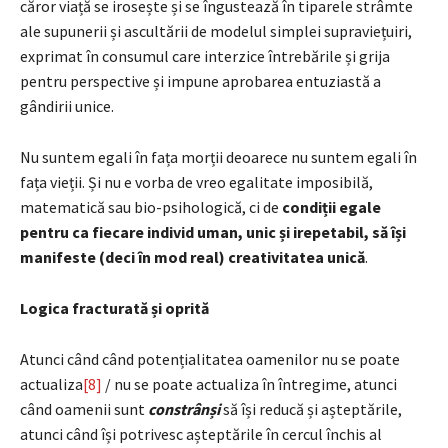
căror viață se irosește și se îngustează în tiparele strâmte
ale supunerii și ascultării de modelul simplei supraviețuiri,
exprimat în consumul care interzice întrebările și grija
pentru perspective și impune aprobarea entuziastă a
gândirii unice.
Nu suntem egali în fața morții deoarece nu suntem egali în
fața vieții. Și nu e vorba de vreo egalitate imposibilă,
matematică sau bio-psihologică, ci de
condiții egale
pentru ca fiecare individ uman, unic și irepetabil, să își
manifeste (deci în mod real) creativitatea unică
.
Logica fracturată și oprită
Atunci când când potențialitatea oamenilor nu se poate
actualiza
[8]
/ nu se poate actualiza în întregime, atunci
când oamenii sunt
constrânși
să își reducă și așteptările,
atunci când își potrivesc așteptările în cercul închis al