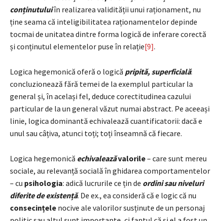
conținutului
în realizarea validității unui raționament, nu
ține seama că inteligibilitatea raționamentelor depinde
tocmai de unitatea dintre forma logică de inferare corectă
și conținutul elementelor puse în relație
[9]
.
Logica hegemonică oferă o logică
pripită, superficială
:
concluzionează fără temei de la exemplul particular la
general și, în același fel, deduce corectitudinea cazului
particular de la un general văzut numai abstract. Pe aceeași
linie, logica dominantă echivalează cuantificatorii: dacă e
unul sau câțiva, atunci toți; toți înseamnă că fiecare.
Logica hegemonică
echivalează
valorile
– care sunt mereu
sociale, au relevanță socială în ghidarea comportamentelor
– cu
psihologia
: adică lucrurile ce țin de
ordini sau niveluri
diferite de existență
. De ex., ea consideră că e logic că nu
consecințele
nocive ale valorilor susținute de un personaj
politic sau altul sunt importante, ci faptul că și el a fost un