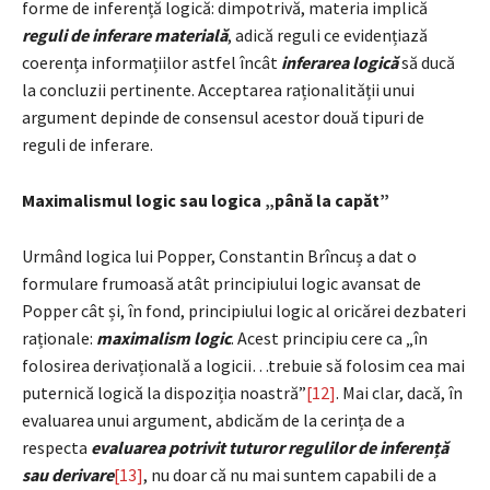
forme de inferență logică: dimpotrivă, materia implică
reguli de inferare materială
, adică reguli ce evidențiază
coerența informațiilor astfel încât
inferarea logică
să ducă
la concluzii pertinente. Acceptarea raționalității unui
argument depinde de consensul acestor două tipuri de
reguli de inferare.
Maximalismul logic sau logica „până la capăt”
Urmând logica lui Popper, Constantin Brîncuș a dat o
formulare frumoasă atât principiului logic avansat de
Popper cât și, în fond, principiului logic al oricărei dezbateri
raționale:
maximalism logic
. Acest principiu cere ca „în
folosirea derivațională a logicii…trebuie să folosim cea mai
puternică logică la dispoziția noastră”
[12]
. Mai clar, dacă, în
evaluarea unui argument, abdicăm de la cerința de a
respecta
evaluarea potrivit tuturor regulilor de inferență
sau derivare
[13]
, nu doar că nu mai suntem capabili de a