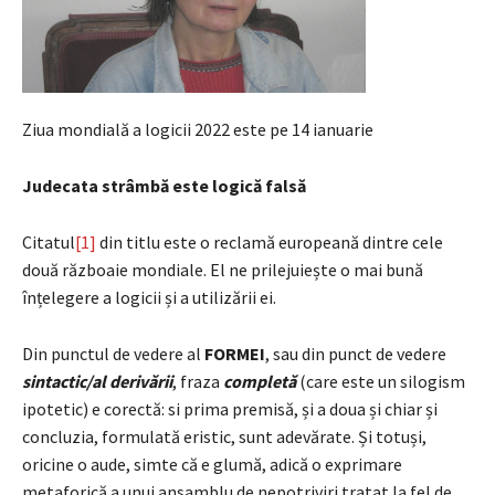
Ziua mondială a logicii 2022 este pe 14 ianuarie
Judecata strâmbă este logică falsă
Citatul
[1]
din titlu este o reclamă europeană dintre cele
două războaie mondiale. El ne prilejuiește o mai bună
înțelegere a logicii și a utilizării ei.
Din punctul de vedere al
FORMEI
, sau din punct de vedere
sintactic/al derivării
, fraza
completă
(care este un silogism
ipotetic) e corectă: si prima premisă, și a doua și chiar și
concluzia, formulată eristic, sunt adevărate. Și totuși,
oricine o aude, simte că e glumă, adică o exprimare
metaforică a unui ansamblu de nepotriviri tratat la fel de