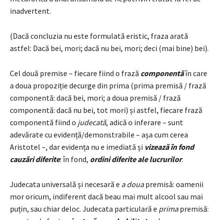
inadvertent.
(Dacă concluzia nu este formulată eristic, fraza arată
astfel: Dacă bei, mori; dacă nu bei, mori; deci (mai bine) bei).
Cel două premise – fiecare fiind o frază
componentă
în care
a doua propoziție decurge din prima (prima premisă / frază
componentă: dacă bei, mori; a doua premisă / frază
componentă: dacă nu bei, tot mori) și astfel, fiecare frază
componentă fiind o
judecată
, adică o inferare – sunt
adevărate cu evidență/demonstrabile – așa cum cerea
Aristotel –, dar evidența nu e imediată și
vizează în fond
cauzări diferite
: în fond,
ordini diferite ale lucrurilor
.
Judecata universală și necesară e
a doua
premisă: oamenii
mor oricum, indiferent dacă beau mai mult alcool sau mai
puțin, sau chiar deloc. Judecata particulară e
prima
premisă: