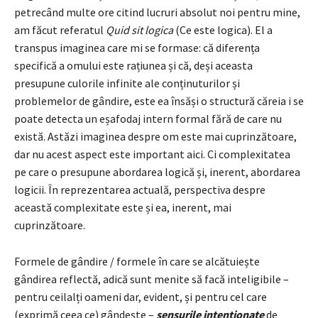
petrecând multe ore citind lucruri absolut noi pentru mine,
am făcut referatul
Quid sit logica
(Ce este logica). El a
transpus imaginea care mi se formase: că diferența
specifică a omului este rațiunea și că, deși aceasta
presupune culorile infinite ale conținuturilor și
problemelor de gândire, este ea însăși o structură căreia i se
poate detecta un eșafodaj intern formal fără de care nu
există. Astăzi imaginea despre om este mai cuprinzătoare,
dar nu acest aspect este important aici. Ci complexitatea
pe care o presupune abordarea logică și, inerent, abordarea
logicii. În reprezentarea actuală, perspectiva despre
această complexitate este și ea, inerent, mai
cuprinzătoare.
Formele de gândire / formele în care se alcătuiește
gândirea reflectă, adică sunt menite să facă inteligibile –
pentru ceilalți oameni dar, evident, și pentru cel care
(exprimă ceea ce) gândește –
sensurile intenționate
de