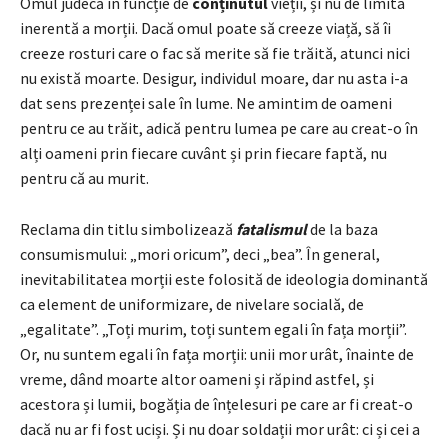
Omul judecă în funcție de
conținutul
vieții, și nu de limita
inerentă a morții. Dacă omul poate să creeze viață, să îi
creeze rosturi care o fac să merite să fie trăită, atunci nici
nu există moarte. Desigur, individul moare, dar nu asta i-a
dat sens prezenței sale în lume. Ne amintim de oameni
pentru ce au trăit, adică pentru lumea pe care au creat-o în
alți oameni prin fiecare cuvânt și prin fiecare faptă, nu
pentru că au murit.
Reclama din titlu simbolizează
fatalismul
de la baza
consumismului: „mori oricum”, deci „bea”. În general,
inevitabilitatea morții este folosită de ideologia dominantă
ca element de uniformizare, de nivelare socială, de
„egalitate”. „Toți murim, toți suntem egali în fața morții”.
Or, nu suntem egali în fața morții: unii mor urât, înainte de
vreme, dând moarte altor oameni și răpind astfel, și
acestora și lumii, bogăția de înțelesuri pe care ar fi creat-o
dacă nu ar fi fost uciși. Și nu doar soldații mor urât: ci și cei a