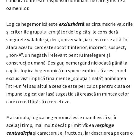
conducătoare este răspunsul dominant de categorisire a
oamenilor.
Logica hegemonică este
exclusivistă
: ea circumscrie valorile
și criteriile grupului emițător de logică și le consideră
singurele valabile și, deci, universale, iar ceea ce se află în
afara acestui cerc este socotit inferior, incorect, suspect,
„non-A”, un negativ irelevant pentru înțelegere și
construcție umană. Desigur, nemergând niciodată până la
capăt, logica hegemonică nu spune explicit că acest mod
exclusivist implică finalmente „soluția finală”, anihilarea
într-un fel sau altul a ceea ce este periculos pentru clasa ce
impune logica: dar lasă sugestia să crească în mintea celor
care o cred fără să o cerceteze.
Mai simplu, logica hegemonică este maniheistă și, în
același timp, mai mult decât primitivă: ea
respinge
contradicția
și caracterul ei fructuos, iar descrierea pe care o