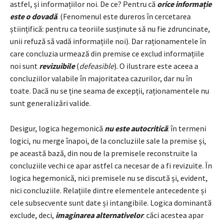
astfel, și informațiilor noi. De ce? Pentru că
orice informație
este o dovadă
. (Fenomenul este dureros în cercetarea
științifică: pentru ca teoriile susținute să nu fie zdruncinate,
unii refuză să vadă informațiile noi). Dar raționamentele în
care concluzia urmează din premise ce exclud informațiile
noi sunt
revizuibile
(
defeasible
). O ilustrare este aceea a
concluziilor valabile în majoritatea cazurilor, dar nu în
toate. Dacă nu se ține seama de excepții, raționamentele nu
sunt generalizări valide.
Desigur, logica hegemonică
nu este autocritică
: în termeni
logici, nu merge înapoi, de la concluziile sale la premise și,
pe această bază, din nou de la premisele reconstruite la
concluziile vechi ce apar astfel ca necesar de a fi revizuite. În
logica hegemonică, nici premisele nu se discută și, evident,
nici concluziile. Relațiile dintre elementele antecedente și
cele subsecvente sunt date și intangibile. Logica dominantă
exclude, deci,
imaginarea alternativelor
: căci acestea apar