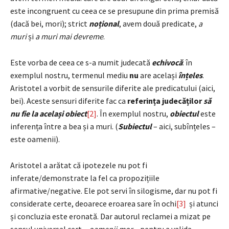
este incongruent cu ceea ce se presupune din prima premisă
(dacă bei, mori); strict
noțional
, avem două predicate,
a
muri
și
a muri mai devreme
.
Este vorba de ceea ce s-a numit judecată
echivocă
: în
exemplul nostru, termenul mediu
nu
are același
înțeles
.
Aristotel a vorbit de sensurile diferite ale predicatului (aici,
bei). Aceste sensuri diferite fac ca
referința judecăților
să
nu fie la același obiect
[2]
. În exemplul nostru,
obiectul
este
inferența între a bea și a muri. (
Subiectul
– aici, subînțeles –
este oamenii).
Aristotel a arătat că ipotezele nu pot fi
inferate/demonstrate la fel ca propozițiile
afirmative/negative. Ele pot servi în silogisme, dar nu pot fi
considerate certe, deoarece eroarea sare în ochi
[3]
și atunci
și concluzia este eronată. Dar autorul reclamei a mizat pe