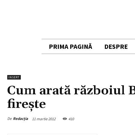
PRIMA PAGINĂ
DESPRE
INSERT
Cum arată războiul
fireşte
De
Redacția
11 martie 2012
410