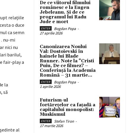
De ce viitorul filmului
românesc e la Eugen
Jebeleanu. Și de ce
programul lui Radu
upt relaţiile
Jude e mort
acesta o duce
Bogdan Popa
-
ENTER
romul ca semn
27 aprilie 2026
 … nu-mi
Canonizarea Noului
ar nici nu
Val: Dostoievski în
ari barilul,
hainele lui Blade
Runner. Note la “Cristi
e fair-play a
Puiu, De ce filmez? –
Conferință la Academia
Română – 31 martie...
Bogdan Popa
-
ENTER
e la
1 aprilie 2026
, să
Futurism-ul
fortărețelor ca fațadă a
capitalului monopolist:
Muskismul
Stefan Tiron
-
ENTER
17 martie 2026
şedinte al