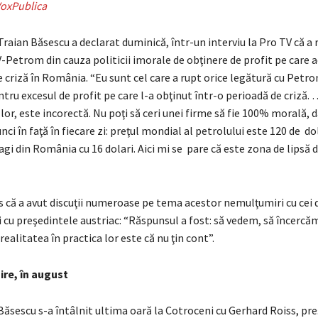
oxPublica
raian Băsescu a declarat duminică, într-un interviu la Pro TV că a r
Petrom din cauza politicii imorale de obţinere de profit pe care 
 criză în România. “Eu sunt cel care a rupt orice legătură cu Pet
tru excesul de profit pe care l-a obţinut într-o perioadă de criză.
 lor, este incorectă. Nu poţi să ceri unei firme să fie 100% morală, d
ci în faţă în fiecare zi: preţul mondial al petrolului este 120 de dol
ragi din România cu 16 dolari. Aici mi se pare că este zona de lipsă d
 că a avut discuţii numeroase pe tema acestor nemulţumiri cu cei d
 cu preşedintele austriac: “Răspunsul a fost: să vedem, să încercăm
realitatea în practica lor este că nu ţin cont”.
ire, în august
ăsescu s-a întâlnit ultima oară la Cotroceni cu Gerhard Roiss, pre