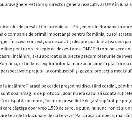
 Supraveghere Petrom şi director general executiv al OMV în luna 
nicatului de presă al Cotroceniului, “Preşedintele României a apr
nd o companie de primă importanţă pentru România, cu rol strateg
iei. În acest context, s-a discutat şi despre posibilitatea unui par
române pentru o strategie de dezvoltare a OMV Petrom pe zece ani
adrul întâlnirii, s-au abordat şi subiecte precum planurile de invest
România, extinderea explorărilor la mare adâncime în platforma 
 perspectivele preţului la combustibil şi gaze şi protecţia mediului”
e la întâlnire îi arată pe cei doi preşedinţi discutând cordial, zâmbi
r, sunt doar imagini de protocol, doar nu era cazul să scoată cuţitel
tă o dispută, un reproş între un preşedinte de ţară supărat pe preţul
i care câştiga doar vreo 1.500 de euro, e puţin, nu sunt ironic) şi un
are te arde la buzunare de nu te vezi? Păi cu aşa zâmbete, mai dă