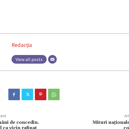
Redacția
View all posts
dent
Ar
âni de concediu.
Mituri naționale
 ca viciu rafinat
c