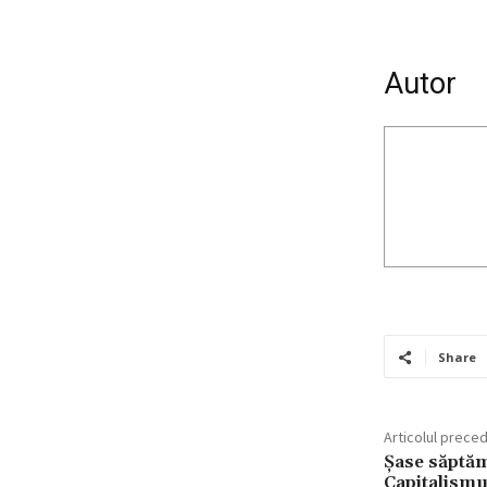
Autor
Share
Articolul prece
Şase săptăm
Capitalismul