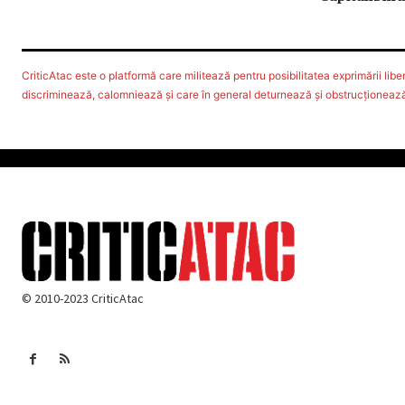
CriticAtac este o platformă care militează pentru posibilitatea exprimării libere
discriminează, calomniează şi care în general deturnează şi obstrucţionează d
© 2010-2023 CriticAtac