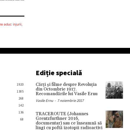
e aduc injurii,
Ediție specială
Cărţi şi filme despre Revoluţia
1920
din Octombrie 1917.
1385
Recomandările lui Vasile Ernu
268
Vasile Ernu
-
7 noiembrie 2017
142
136
TRACEROUTE (Johannes
Grentzfurthner 2016,
68
documentar) sau ce înseamnă să
lingi cu poftă izotopii radioactivi