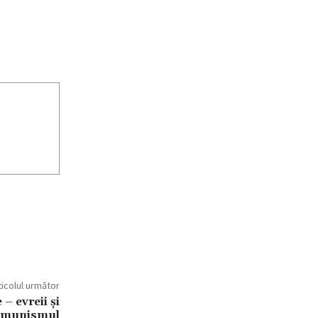
ticolul următor
 – evreii și
omunismul