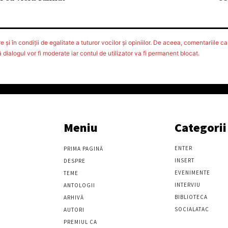
 şi în condiţii de egalitate a tuturor vocilor şi opiniilor. De aceea, comentariile car
ialogul vor fi moderate iar contul de utilizator va fi permanent blocat.
Meniu
Categorii
ENTER
PRIMA PAGINĂ
INSERT
DESPRE
EVENIMENTE
TEME
INTERVIU
ANTOLOGII
BIBLIOTECA
ARHIVĂ
SOCIALATAC
AUTORI
PREMIUL CA