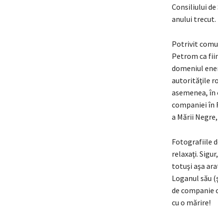
Consiliului de
anului trecut.
Potrivit comu
Petrom ca fii
domeniul energ
autorităţile 
asemenea, în c
companiei în 
a Mării Negre,
Fotografiile d
relaxaţi. Sigu
totuşi aşa ara
Loganul său (ş
de companie c
cu o mărire!