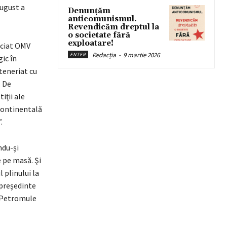
august a
Denunțăm
anticomunismul.
Revendicăm dreptul la
o societate fără
exploatare!
eciat OMV
Redacția
-
9 martie 2026
ENTER
ic în
teneriat cu
. De
iţii ale
continentală
.
ndu-şi
e pe masă. Şi
 plinului la
 preşedinte
i Petromule