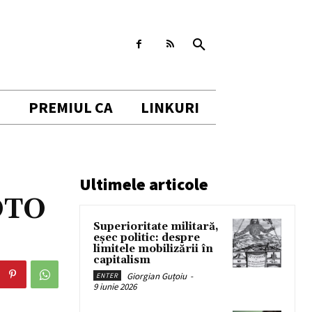
I
PREMIUL CA
LINKURI
Ultimele articole
OTO
Superioritate militară,
eșec politic: despre
limitele mobilizării în
capitalism
Giorgian Guțoiu
-
ENTER
9 iunie 2026