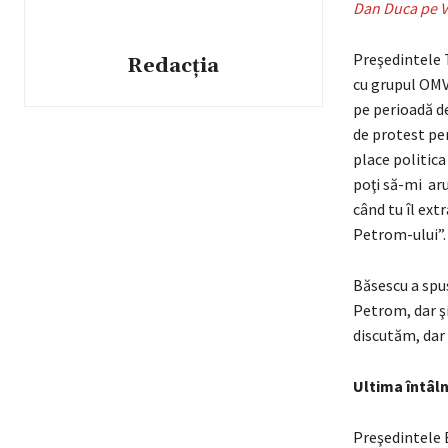
Dan Duca pe V
Preşedintele T
Redacția
cu grupul OMV-
pe perioadă de
de protest pen
place politica
poţi să-mi arun
când tu îl ext
Petrom-ului”.
Băsescu a spus
Petrom, dar şi
discutăm, dar 
Ultima întâln
Preşedintele B