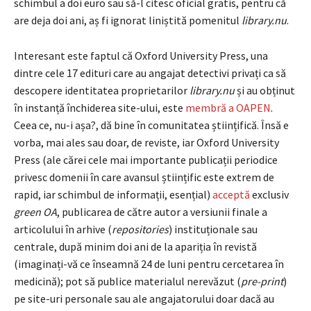
schimbul a doi euro sau să-l citesc oficial gratis, pentru că
are deja doi ani, aș fi ignorat liniștită pomenitul
library.nu
.
Interesant este faptul că Oxford University Press, una
dintre cele 17 edituri care au angajat detectivi privați ca să
descopere identitatea proprietarilor
library.nu
și au obținut
în instanță închiderea site-ului, este
membră a OAPEN
.
Ceea ce, nu-i așa?, dă bine în comunitatea științifică. Însă e
vorba, mai ales sau doar, de reviste, iar Oxford University
Press (ale cărei cele mai importante publicații periodice
privesc domenii în care avansul științific este extrem de
rapid, iar schimbul de informații, esențial)
acceptă
exclusiv
green OA
, publicarea de către autor a versiunii finale a
articolului în arhive (
repositories
) instituționale sau
centrale, după minim doi ani de la apariția în revistă
(imaginați-vă ce înseamnă 24 de luni pentru cercetarea în
medicină); pot să publice materialul nerevăzut (
pre-print
)
pe site-uri personale sau ale angajatorului doar dacă au