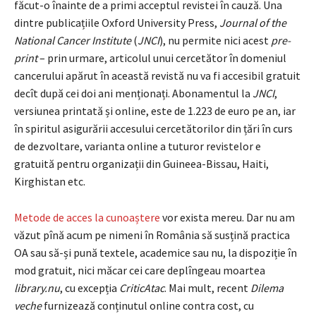
făcut-o înainte de a primi acceptul revistei în cauză. Una
dintre publicațiile Oxford University Press,
Journal of the
National Cancer Institute
(
JNCI
), nu permite nici acest
pre-
print
– prin urmare, articolul unui cercetător în domeniul
cancerului apărut în această revistă nu va fi accesibil gratuit
decît după cei doi ani menționați. Abonamentul la
JNCI
,
versiunea printată și online, este de 1.223 de euro pe an, iar
în spiritul asigurării accesului cercetătorilor din țări în curs
de dezvoltare, varianta online a tuturor revistelor e
gratuită pentru organizații din Guineea-Bissau, Haiti,
Kirghistan etc.
Metode de acces la cunoaștere
vor exista mereu. Dar nu am
văzut pînă acum pe nimeni în România să susțină practica
OA sau să-și pună textele, academice sau nu, la dispoziție în
mod gratuit, nici măcar cei care deplîngeau moartea
library.nu
, cu excepția
CriticAtac
. Mai mult, recent
Dilema
veche
furnizează conținutul online contra cost, cu