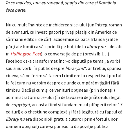
în ce mai des, una europeană, spațiu din care și România
face parte.
Nu cu mult înainte de închiderea site-ului (un întreg roman
de aventuri, cu investigatori privați plătiți din America de
sărmanii editori de cărți academice să bată Irlanda și alte
părți ale lumii ca să-i prindă pe hoții de la
library.nu
– detalii
în
Huffington Post
), o conversație de pe (previzibil…)
Facebook s-a transformat într-o dispută pe tema „a vorbi
sau a nu vorbi în public despre
library.nu
“: ar trebui, spunea
cineva, să ne ferim să facem trimitere la respectivul portal
la fel cum nu vorbim despre de unde cumpărăm țigări fără
timbru. Dacă și cum și ce venituri obțineau (prin donații)
administratorii site-ului (în defavoarea deținătorului legal
de
copyright
, aceasta fiind și fundamentul plîngerii celor 17
edituri) e o chestiune complexă și fără legătură cu faptul că
library.nu
era disponibil gratuit tuturor prin efortul unor
oameni obișnuiți care-și puneau la dispoziție publică