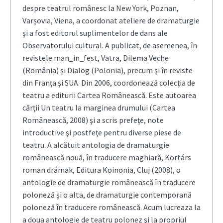
despre teatrul românesc la New York, Poznan,
Varşovia, Viena, a coordonat ateliere de dramaturgie
şi a fost editorul suplimentelor de dans ale
Observatorului cultural. A publicat, de asemenea, în
revistele man_in_fest, Vatra, Dilema Veche
(România) şi Dialog (Polonia), precum şi în reviste
din Franţa şi SUA. Din 2006, coordonează colecţia de
teatru a editurii Cartea Românească. Este autoarea
cărţii Un teatru la marginea drumului (Cartea
Românească, 2008) şi a scris prefeţe, note
introductive şi postfeţe pentru diverse piese de
teatru. A alcătuit antologia de dramaturgie
românească nouă, în traducere maghiară, Kortárs
roman drámak, Editura Koinonia, Cluj (2008), o
antologie de dramaturgie românească în traducere
poloneză şi o alta, de dramaturgie contemporană
poloneză în traducere românească. Acum lucreaza la
a doua antologie de teatru polonez şi la propriul