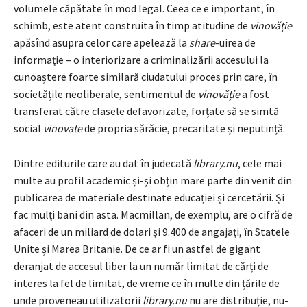
volumele căpătate în mod legal. Ceea ce e important, în
schimb, este atent construita în timp atitudine de
vinovăție
apăsînd asupra celor care apelează la
share
-uirea de
informație – o interiorizare a criminalizării accesului la
cunoaștere foarte similară ciudatului proces prin care, în
societățile neoliberale, sentimentul de
vinovăție
a fost
transferat către clasele defavorizate, forțate să se simtă
social
vinovate
de propria sărăcie, precaritate și neputință.
Dintre editurile care au dat în judecată
library.nu
, cele mai
multe au profil academic și-și obțin mare parte din venit din
publicarea de materiale destinate educației și cercetării. Și
fac mulți bani din asta. Macmillan, de exemplu, are o cifră de
afaceri de un miliard de dolari și 9.400 de angajați, în Statele
Unite și Marea Britanie. De ce ar fi un astfel de gigant
deranjat de accesul liber la un număr limitat de cărți de
interes la fel de limitat, de vreme ce în multe din țările de
unde proveneau utilizatorii
library.nu
nu are distribuție, nu-