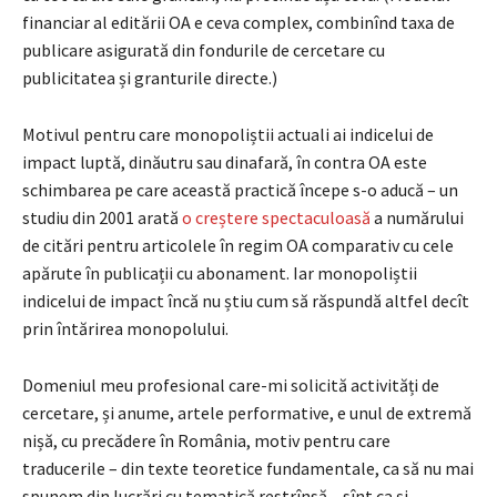
financiar al editării OA e ceva complex, combinînd taxa de
publicare asigurată din fondurile de cercetare cu
publicitatea și granturile directe.)
Motivul pentru care monopoliștii actuali ai indicelui de
impact luptă, dinăutru sau dinafară, în contra OA este
schimbarea pe care această practică începe s-o aducă – un
studiu din 2001 arată
o creștere spectaculoasă
a numărului
de citări pentru articolele în regim OA comparativ cu cele
apărute în publicații cu abonament. Iar monopoliștii
indicelui de impact încă nu știu cum să răspundă altfel decît
prin întărirea monopolului.
Domeniul meu profesional care-mi solicită activități de
cercetare, și anume, artele performative, e unul de extremă
nișă, cu precădere în România, motiv pentru care
traducerile – din texte teoretice fundamentale, ca să nu mai
spunem din lucrări cu tematică restrînsă – sînt ca și