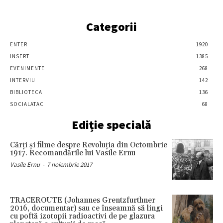
Categorii
ENTER
1920
INSERT
1385
EVENIMENTE
268
INTERVIU
142
BIBLIOTECA
136
SOCIALATAC
68
Ediție specială
Cărţi şi filme despre Revoluţia din Octombrie
1917. Recomandările lui Vasile Ernu
Vasile Ernu
-
7 noiembrie 2017
TRACEROUTE (Johannes Grentzfurthner
2016, documentar) sau ce înseamnă să lingi
cu poftă izotopii radioactivi de pe glazura