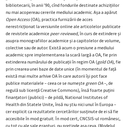
bibliotecarii, în anii ’90, cînd fondurile destinate achizițiilor
nu mai acopereau cererile mediului academic. Așa a apărut
Open Access
(OA), practica furnizării de acces
nerestricționat la versiunile online ale articolelor publicate
de revistele academice
peer-reviewed
, în curs de extindere și
asupra monografiilor academice și a capitolelor de volume,
colective sau de autor. Există acum o presiune a mediului
academic spre implementarea la scară largă a OA, fie prin
extinderea numărului de publicații în regim OA (
gold OA
), fie
prin crearea unei baze de date unice (în momentul de față
există mai multe arhive OA în care autorii își pot face
publice materialele – ceea ce se numește
green OA
–, de
regulă sub licență Creative Commons), însă foarte puțini
finanțatori (publici) – de pildă, National Institutes of
Health din Statele Unite, însă nu știu nici unul în Europa –
cer explicit ca rezultatele cercetărilor susținute de ei să fie
accesibile în mod gratuit. În mod cert, CNCSIS-ul românesc,
cu tot cu ale sale granturi, nu pretinde așa ceva. (Modelul