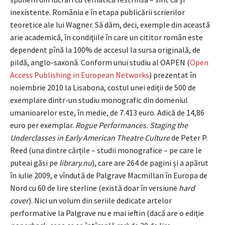
inexistente. România e în etapa publicării scrierilor
teoretice ale lui Wagner. Să dăm, deci, exemple din această
arie academică, în condițiile în care un cititor român este
dependent pînă la 100% de accesul la sursa originală, de
pildă, anglo-saxonă. Conform unui studiu al OAPEN (
Open
Access Publishing in European Networks
) prezentat în
noiembrie 2010 la Lisabona, costul unei ediții de 500 de
exemplare dintr-un studiu monografic din domeniul
umanioarelor este, în medie, de 7.413 euro. Adică de 14,86
euro per exemplar.
Rogue Performances. Staging the
Underclasses in Early American Theatre Culture
de Peter P.
Reed (una dintre cărțile – studii monografice – pe care le
puteai găsi pe
library.nu
), care are 264 de pagini și a apărut
în iulie 2009, e vîndută de Palgrave Macmillan în Europa de
Nord cu 60 de lire sterline (există doar în versiune
hard
cover
). Nici un volum din seriile dedicate artelor
performative la Palgrave nu e mai ieftin (dacă are o ediție