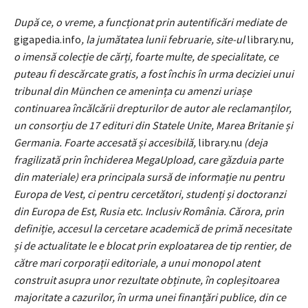
După ce, o vreme, a funcționat prin autentificări mediate de
gigapedia.info
, la jumătatea lunii februarie, site-ul
library.nu
,
o imensă colecție de cărți, foarte multe, de specialitate, ce
puteau fi descărcate gratis, a fost închis în urma deciziei unui
tribunal din München ce amenința cu amenzi uriașe
continuarea încălcării drepturilor de autor ale reclamanților,
un consorțiu de 17 edituri din Statele Unite, Marea Britanie și
Germania. Foarte accesată și accesibilă,
library.nu
(deja
fragilizată prin închiderea MegaUpload, care găzduia parte
din materiale) era principala sursă de informație nu pentru
Europa de Vest, ci pentru cercetători, studenți și doctoranzi
din Europa de Est, Rusia etc. Inclusiv România. Cărora, prin
definiție, accesul la cercetare academică de primă necesitate
și de actualitate le e blocat prin exploatarea de tip rentier, de
către mari corporații editoriale, a unui monopol atent
construit asupra unor rezultate obținute, în copleșitoarea
majoritate a cazurilor, în urma unei finanțări publice, din ce