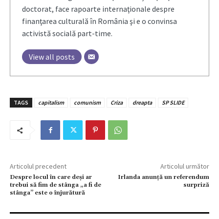
doctorat, face rapoarte internaţionale despre
finanţarea culturală în România şi e o convinsa
activistă socială part-time.
View all posts
TAGS
capitalism
comunism
Criza
dreapta
SP SLIDE
Articolul precedent
Articolul următor
Despre locul în care deși ar
Irlanda anunţă un referendum
trebui să fim de stânga „a fi de
surpriză
stânga” este o înjurătură