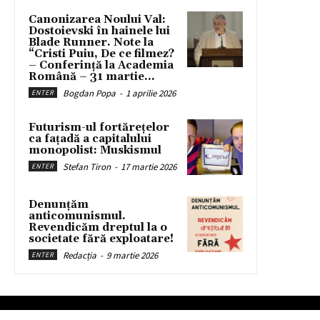
Canonizarea Noului Val:
Dostoievski în hainele lui
Blade Runner. Note la
“Cristi Puiu, De ce filmez?
– Conferință la Academia
Română – 31 martie...
Bogdan Popa
-
1 aprilie 2026
ENTER
Futurism-ul fortărețelor
ca fațadă a capitalului
monopolist: Muskismul
Stefan Tiron
-
17 martie 2026
ENTER
Denunțăm
anticomunismul.
Revendicăm dreptul la o
societate fără exploatare!
Redacția
-
9 martie 2026
ENTER