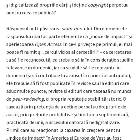
și digitalizează propriile cărți și deține
copyright
perpetuu
pentru ceea ce publică?
Răspunsul ar fi: păstrarea
statu-quo
-ului. Din elementele
răspunsului mai fac parte elemente ca „indice de impact“ și
sperietoarea
Open Access
. În ce-l privește pe primul, el mai
poate fi numit și „cercul vicios al cercetării“ – ca cercetarea
ta să fie recunoscută, ea trebuie să ia în considerație studiile
relevante în domeniu, iar ca studiile să fie relevante în
domeniu (și să contribuie la avansul în carieră al autorului),
ele trebuie să fi fost publicate în reviste sau la edituri care
aduc multe puncte, reviste și edituri care taxează nu munca
de
peer-reviewing
, ci propria reputație stabilită istoric. O
taxează prin pretenția de a deține perpetuu drepturile de
autor, prin prețurile prohibitive și limitarea suplimentară,
practicată de unii, a accesului datorată nedigitalizare.
Primii care au reacționat la taxarea în creștere pentru
„indice de impact“ în America și Europa de Vest au fost