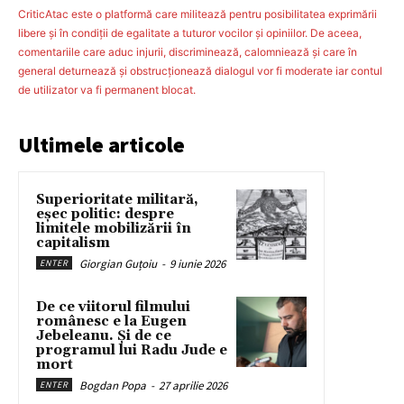
CriticAtac este o platformă care militează pentru posibilitatea exprimării
libere şi în condiţii de egalitate a tuturor vocilor şi opiniilor. De aceea,
comentariile care aduc injurii, discriminează, calomniează şi care în
general deturnează şi obstrucţionează dialogul vor fi moderate iar contul
de utilizator va fi permanent blocat.
Ultimele articole
Superioritate militară,
eșec politic: despre
limitele mobilizării în
capitalism
Giorgian Guțoiu
-
9 iunie 2026
ENTER
De ce viitorul filmului
românesc e la Eugen
Jebeleanu. Și de ce
programul lui Radu Jude e
mort
Bogdan Popa
-
27 aprilie 2026
ENTER