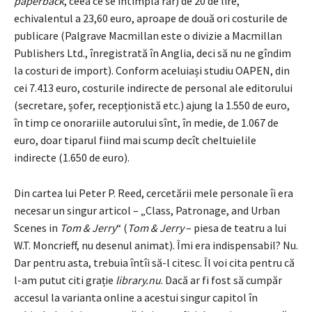
paperback
, ceea ce se întîmplă rar) de 20 de lire,
echivalentul a 23,60 euro, aproape de două ori costurile de
publicare (Palgrave Macmillan este o divizie a Macmillan
Publishers Ltd., înregistrată în Anglia, deci să nu ne gîndim
la costuri de import). Conform aceluiași studiu OAPEN, din
cei 7.413 euro, costurile indirecte de personal ale editorului
(secretare, șofer, recepționistă etc.) ajung la 1.550 de euro,
în timp ce onorariile autorului sînt, în medie, de 1.067 de
euro, doar tiparul fiind mai scump decît cheltuielile
indirecte (1.650 de euro).
Din cartea lui Peter P. Reed, cercetării mele personale îi era
necesar un singur articol – „Class, Patronage, and Urban
Scenes in
Tom & Jerry
“ (
Tom & Jerry
– piesa de teatru a lui
W.T. Moncrieff, nu desenul animat). Îmi era indispensabil? Nu.
Dar pentru asta, trebuia întîi să-l citesc. Îl voi cita pentru că
l-am putut citi grație
library.nu
. Dacă ar fi fost să cumpăr
accesul la varianta online a acestui singur capitol în