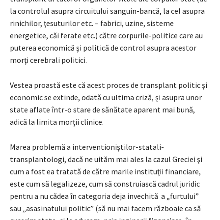
la controlul asupra circuitului sanguin-bancă, la cel asupra
rinichilor, ţesuturilor etc. – fabrici, uzine, sisteme
energetice, căi ferate etc.) către corpurile-politice care au
puterea economică și politică de control asupra acestor
morţi cerebrali politici.
Vestea proastă este că acest proces de transplant politic şi
economic se extinde, odată cu ultima criză, şi asupra unor
state aflate într-o stare de sănătate aparent mai bună,
adică la limita morţii clinice.
Marea problemă a interventioniştilor-statali-
transplantologi, dacă ne uităm mai ales la cazul Greciei şi
cum a fost ea tratată de către marile instituţii financiare,
este cum să legalizeze, cum să construiască cadrul juridic
pentru a nu cădea în categoria deja invechită a „furtului”
sau „asasinatului politic” (să nu mai facem războaie ca să