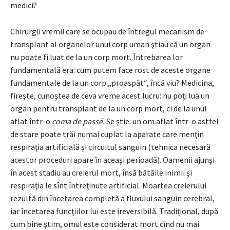
medici?
Chirurgii vremii care se ocupau de întregul mecanism de
transplant al organelor unui corp uman ştiau că un organ
nu poate fi luat de la un corp mort. Întrebarea lor
fundamentală era: cum putem face rost de aceste organe
fundamentale de la un corp „proaspăt“, încă viu? Medicina,
fireşte, cunoştea de ceva vreme acest lucru: nu poţi lua un
organ pentru transplant de la un corp mort, ci de la unul
aflat într-o
coma de passé.
Se ştie: un om aflat într-o astfel
de stare poate trăi numai cuplat la aparate care menţin
respiraţia artificială şi circuitul sanguin (tehnica necesară
acestor proceduri apare în aceaşi perioadă). Oamenii ajunşi
în acest stadiu au creierul mort, însă bătăile inimii şi
respiraţia le sînt întreţinute artificial. Moartea creierului
rezultă din încetarea completă a fluxului sanguin cerebral,
iar încetarea funcţiilor lui este ireversibilă. Tradiţional, după
cum bine ştim, omul este considerat mort cînd nu mai