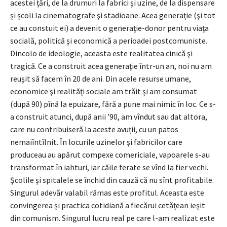
acestei ţări, de la drumuri la fabrici şi uzine, de la dispensare
şi şcoli la cinematografe şi stadioane. Acea generaţie (şi tot
ce au constuit ei) a devenit o generaţie-donor pentru viaţa
socială, politică şi economică a perioadei postcomuniste.
Dincolo de ideologie, aceasta este realitatea cinică şi
tragică. Ce a construit acea generaţie într-un an, noi nu am
reuşit să facem în 20 de ani. Din acele resurse umane,
economice şi realităţi sociale am trăit şi am consumat
(după 90) pînă la epuizare, fără a pune mai nimic în loc. Ce s-
a construit atunci, după anii ’90, am vîndut sau dat altora,
care nu contribuiseră la aceste avuții, cu un patos
nemaiîntîlnit. În locurile uzinelor şi fabricilor care
produceau au apărut compexe comericiale, vapoarele s-au
transformat în iahturi, iar căile ferate se vînd la fier vechi.
Şcolile şi spitalele se închid din cauză că nu sînt profitabile.
Singurul adevăr valabil rămas este profitul. Aceasta este
convingerea şi practica cotidiană a fiecărui cetăţean ieşit
din comunism. Singurul lucru real pe care l-am realizat este