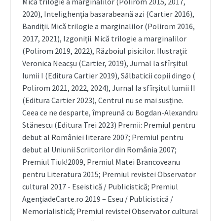
Mică trilogie a marginalilor (Polirom 2015, 2017,
2020), Intelighenţia basarabeană azi (Cartier 2016),
Bandiţii. Mică trilogie a marginalilor (Polirom 2016,
2017, 2021), Izgoniții. Mică trilogie a marginalilor
(Polirom 2019, 2022), Războiul pisicilor. Ilustrații:
Veronica Neacșu (Cartier, 2019), Jurnal la sfîrșitul
lumii I (Editura Cartier 2019), Sălbaticii copii dingo (
Polirom 2021, 2022, 2024), Jurnal la sfîrșitul lumii II
(Editura Cartier 2023), Centrul nu se mai susține.
Ceea ce ne desparte, împreună cu Bogdan-Alexandru
Stănescu (Editura Trei 2023) Premii: Premiul pentru
debut al României literare 2007; Premiul pentru
debut al Uniunii Scriitorilor din România 2007;
Premiul Tiuk!2009, Premiul Matei Brancoveanu
pentru Literatura 2015; Premiul revistei Observator
cultural 2017 - Eseistică / Publicistică; Premiul
AgențiadeCarte.ro 2019 – Eseu / Publicistică /
Memorialistică; Premiul revistei Observator cultural