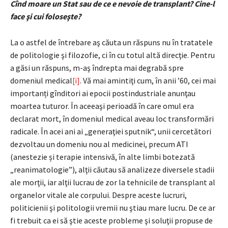
Cînd moare un Stat sau de ce e nevoie de transplant? Cine-l
face şi cui foloseşte?
La o astfel de întrebare aş căuta un răspuns nu în tratatele
de politologie şi filozofie, ci în cu totul altă direcţie. Pentru
a găsi un răspuns, m-aş îndrepta mai degrabă spre
domeniul medical
[i]
. Vă mai amintiţi cum, în anii ’60, cei mai
importanți gînditori ai epocii postindustriale anunţau
moartea tuturor. În aceeaşi perioadă în care omul era
declarat mort, în domeniul medical aveau loc transformări
radicale. În acei ani ai „generaţiei sputnik“, unii cercetători
dezvoltau un domeniu nou al medicinei, precum ATI
(anestezie și terapie intensivă, în alte limbi botezată
„reanimatologie”), alţii căutau să analizeze diversele stadii
ale morţii, iar alţii lucrau de zor la tehnicile de transplant al
organelor vitale ale corpului. Despre aceste lucruri,
politicienii şi politologii vremii nu ştiau mare lucru. De ce ar
fi trebuit ca ei să ştie aceste probleme şi soluţii propuse de