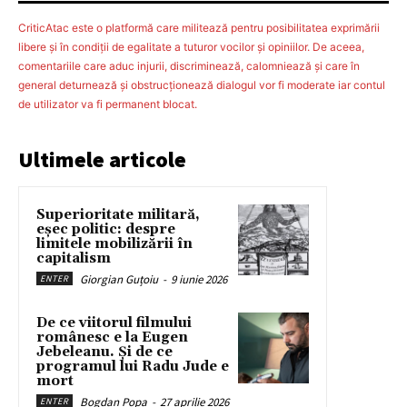
CriticAtac este o platformă care militează pentru posibilitatea exprimării
libere şi în condiţii de egalitate a tuturor vocilor şi opiniilor. De aceea,
comentariile care aduc injurii, discriminează, calomniează şi care în
general deturnează şi obstrucţionează dialogul vor fi moderate iar contul
de utilizator va fi permanent blocat.
Ultimele articole
Superioritate militară,
eșec politic: despre
limitele mobilizării în
capitalism
Giorgian Guțoiu
-
9 iunie 2026
ENTER
De ce viitorul filmului
românesc e la Eugen
Jebeleanu. Și de ce
programul lui Radu Jude e
mort
Bogdan Popa
-
27 aprilie 2026
ENTER