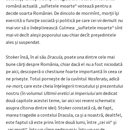
română actuală: „sufletele moarte“ votează pentru a
decide soarta României. De dincolo de mormînt, morţii îşi
exercită o funcţie socială şi politică pe care cei vii demult nu
mai vor să o îndeplinească. Culmea: „sufletele moarte“ sînt
mai vii decît aleşii poporului sau chiar decît preşedintele
ales și suspendat.
Stoker însă, în al său
Dracula
, poate una dintre cele mai
bune cărţi despre România, chiar dacă el nu a fost niciodată
pe aici, descoperă o chestiune foarte importantă în ceea ce
ne priveşte. Totul porneşte de la cuvîntul
Nosferatu
, adică
ne-mort
, care este cheia înţelegerii trecutului şi prezentului
nostru (în volumul
Ultimii eretici ai Imperiului
am dedicat
două capitole acestei teme, iar aici voi reveni schematic
asupra cîtorva dintre idei). Stoker constată că, de fapt,
marea tragedie a contelui Dracula, ca şi a noastră, dealtfel,
este faptul că este prins între două lumi, între „cei vii“ şi
„cei morţi“, într-un cîmp nediscursiv, într-un soi de