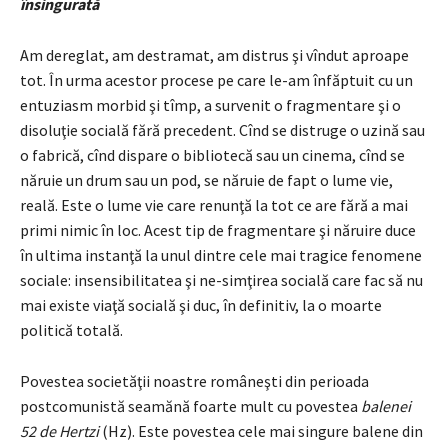
însingurată
Am dereglat, am destramat, am distrus şi vîndut aproape
tot. În urma acestor procese pe care le-am înfăptuit cu un
entuziasm morbid şi tîmp, a survenit o fragmentare şi o
disoluţie socială fără precedent. Cînd se distruge o uzină sau
o fabrică, cînd dispare o bibliotecă sau un cinema, cînd se
năruie un drum sau un pod, se năruie de fapt o lume vie,
reală. Este o lume vie care renunţă la tot ce are fără a mai
primi nimic în loc. Acest tip de fragmentare şi năruire duce
în ultima instanţă la unul dintre cele mai tragice fenomene
sociale: insensibilitatea şi ne-simţirea socială care fac să nu
mai existe viaţă socială şi duc, în definitiv, la o moarte
politică totală.
Povestea societăţii noastre româneşti din perioada
postcomunistă seamănă foarte mult cu povestea
balenei
52 de Hertzi
(Hz). Este povestea cele mai singure balene din