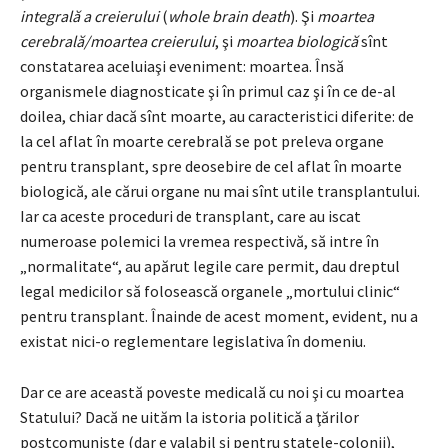
integrală a creierului
(
whole brain death
). Şi
moartea
cerebrală/moartea
creierului
, şi
moartea biologică
sînt
constatarea aceluiaşi eveniment: moartea. Însă
organismele diagnosticate şi în primul caz şi în ce de-al
doilea, chiar dacă sînt moarte, au caracteristici diferite: de
la cel aflat în moarte cerebrală se pot preleva organe
pentru transplant, spre deosebire de cel aflat în moarte
biologică, ale cărui organe nu mai sînt utile transplantului.
Iar ca aceste proceduri de transplant, care au iscat
numeroase polemici la vremea respectivă, să intre în
„normalitate“, au apărut legile care permit, dau dreptul
legal medicilor să folosească organele „mortului clinic“
pentru transplant. Înainde de acest moment, evident, nu a
existat nici-o reglementare legislativa în domeniu.
Dar ce are această poveste medicală cu noi şi cu moartea
Statului? Dacă ne uităm la istoria politică a ţărilor
postcomuniste (dar e valabil și pentru statele-colonii),