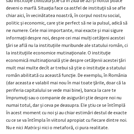
sau instituţie
civilizată
ştie că în ziua de azi şi hoitul poate
deveni o marfă. Situaţia face ca astfel de instituţii să se afle
chiar aici, în vecinătatea noastră, în corpul nostru social,
politic şi economic, care ştie perfect să ne ia pulsul, adică să
ne numere. Cele mai importante, mai exacte şi mai sigure
informaţii despre noi, despre cei mai mulți cetăţeni acestei
ţări se află nu la instituțiile muribunde ale statului român, ci
la instituţiile economice mutinaţionale. O instituţie
economică multinaţională ştie despre cetăţenii acestei ţări
mult mai multe decît ar trebui să ştie o instituţie a statului
român abilitată cu această funcţie. De exemplu, în România
(dar aceasta e valabil mai nou în mai toate ţările, doar că la
periferia capitalului se vede mai bine), banca la care te
împrumuţi sau o companie de asigurări ştie despre noi nu
numai totul, dar și ceva pe deasupra. Ele ştiu ce se întîmplă
în acest moment cu noi şi au chiar estimări destul de exacte
cu ce se va întîmpla în viitorul apropiat cu fiecare dintre noi.
Nu e nici
Matrix
şi nici o metaforă, ci pura realitate.