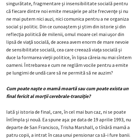
singurătate, fragmentare şi insensibilitate socială pentru
că fiecare dintre noi emite mesajele pe alte frecvenţe şi nu
ne mai putem nici auzi, nici comunica pentru a ne organiza
social şi politic. Din ce cunoaştem şi ştim din istorie şi din
reflecţia politică de milenii, omul moare cel mai uşor din
lipsă de viaţă socială, de aceea avem enorm de mare nevoie
de sensibilitate socială, cea care creează viaţa socială şi
duce la formarea vieţii politice, în lipsa căreia nu mai sîntem
oameni. Întrebarea e cum ne reglăm vocile pentru a emite
pe lungimi de undă care să ne permită să ne auzim?
Cum poate naşte o mamă moartă sau cum poate exista un
final fericit al morţii cerebrale-tranziţie?
Iată şi istoria de final, care, în cel mai bun caz, ni se poate
întîmpla şi nouă. Ea spune aşa: pe data de 19 aprilie 1993, nu
departe de San Francisco, Trisha Marshall, o tînără mamă a
patru copii, a intrat în casa unui pensionar ca să-i fure banii.