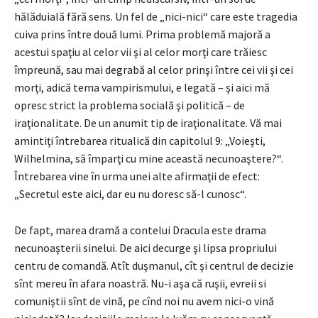
hălăduială fără sens. Un fel de „nici-nici“ care este tragedia
cuiva prins între două lumi. Prima problemă majoră a
acestui spaţiu al celor vii şi al celor morţi care trăiesc
împreună, sau mai degrabă al celor prinşi între cei vii şi cei
morţi, adică tema vampirismului, e legată – şi aici mă
opresc strict la problema socială şi politică – de
iraţionalitate. De un anumit tip de iraţionalitate. Vă mai
amintiţi întrebarea ritualică din capitolul 9: „Voieşti,
Wilhelmina, să împarţi cu mine această necunoaştere?“.
Întrebarea vine în urma unei alte afirmaţii de efect:
„Secretul este aici, dar eu nu doresc să-l cunosc“.
De fapt, marea dramă a contelui Dracula este drama
necunoaşterii sinelui. De aici decurge şi lipsa propriului
centru de comandă. Atît duşmanul, cît şi centrul de decizie
sînt mereu în afara noastră. Nu-i aşa că ruşii, evreii si
comuniştii sînt de vină, pe cînd noi nu avem nici-o vină