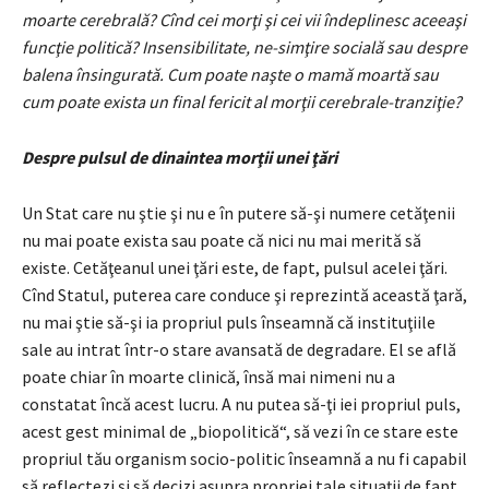
moarte cerebrală?
Cînd cei morţi şi cei vii îndeplinesc aceeaşi
funcţie politică?
Insensibilitate, ne-simţire socială sau despre
balena însingurată.
Cum poate naşte o mamă moartă sau
cum poate exista un final fericit al morţii cerebrale-tranziţie?
Despre pulsul de dinaintea morţii unei ţări
Un Stat care nu ştie şi nu e în putere să-şi numere cetăţenii
nu mai poate exista sau poate că nici nu mai merită să
existe. Cetăţeanul unei ţări este, de fapt, pulsul acelei ţări.
Cînd Statul, puterea care conduce şi reprezintă această ţară,
nu mai ştie să-şi ia propriul puls înseamnă că instituţiile
sale au intrat într-o stare avansată de degradare. El se află
poate chiar în moarte clinică, însă mai nimeni nu a
constatat încă acest lucru. A nu putea să-ţi iei propriul puls,
acest gest minimal de „biopolitică“, să vezi în ce stare este
propriul tău organism socio-politic înseamnă a nu fi capabil
să reflectezi şi să decizi asupra propriei tale situaţii de fapt.