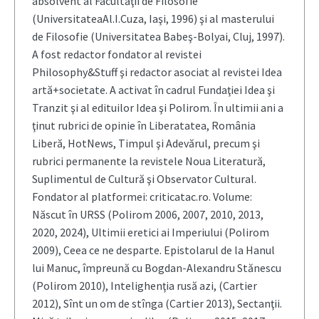
absolvent al Facultăţii de Filosofie
(UniversitateaAl.I.Cuza, Iaşi, 1996) şi al masterului
de Filosofie (Universitatea Babeş-Bolyai, Cluj, 1997).
A fost redactor fondator al revistei
Philosophy&Stuff şi redactor asociat al revistei Idea
artă+societate. A activat în cadrul Fundaţiei Idea şi
Tranzit şi al edituilor Idea şi Polirom. În ultimii ani a
ţinut rubrici de opinie în Liberatatea, România
Liberă, HotNews, Timpul şi Adevărul, precum şi
rubrici permanente la revistele Noua Literatură,
Suplimentul de Cultură şi Observator Cultural.
Fondator al platformei: criticatac.ro. Volume:
Născut în URSS (Polirom 2006, 2007, 2010, 2013,
2020, 2024), Ultimii eretici ai Imperiului (Polirom
2009), Ceea ce ne desparte. Epistolarul de la Hanul
lui Manuc, împreună cu Bogdan-Alexandru Stănescu
(Polirom 2010), Intelighenţia rusă azi, (Cartier
2012), Sînt un om de stînga (Cartier 2013), Sectanţii.