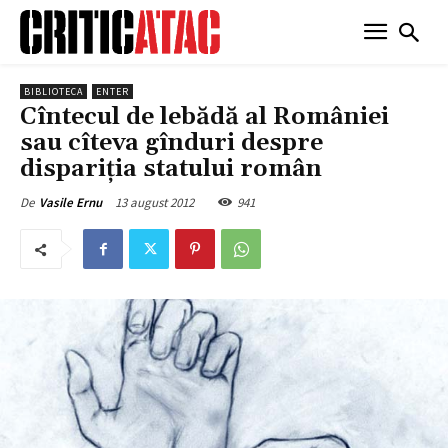
BIBLIOTECA
ENTER
Cîntecul de lebădă al României
sau cîteva gînduri despre
dispariţia statului român
13 august 2012
941
De
Vasile Ernu