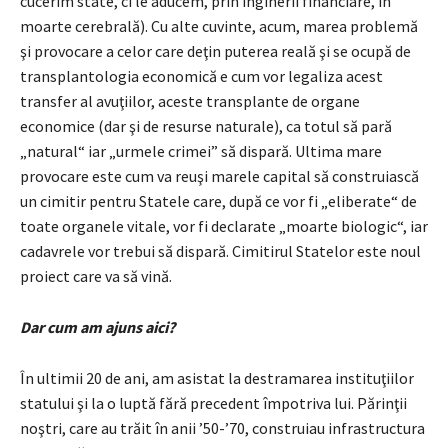
cucerim state, ci le aducem, prin inginerii financiare, în
moarte cerebrală). Cu alte cuvinte, acum, marea problemă
şi provocare a celor care deţin puterea reală şi se ocupă de
transplantologia economică e cum vor legaliza acest
transfer al avuţiilor, aceste transplante de organe
economice (dar şi de resurse naturale), ca totul să pară
„natural“ iar „urmele crimei” să dispară. Ultima mare
provocare este cum va reuşi marele capital să construiască
un cimitir pentru Statele care, după ce vor fi „eliberate“ de
toate organele vitale, vor fi declarate „moarte biologic“, iar
cadavrele vor trebui să dispară. Cimitirul Statelor este noul
proiect care va să vină.
Dar cum am ajuns aici?
În ultimii 20 de ani, am asistat la destramarea instituţiilor
statului şi la o luptă fără precedent împotriva lui. Părinţii
noştri, care au trăit în anii ’50-’70, construiau infrastructura