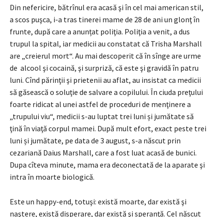
Din nefericire, bătrînul era acasă şi în cel mai american stil,
a scos puşca, i-a tras tinerei mame de 28 de ani un glonţ în
frunte, după care a anunțat poliţia. Poliţia a venit, a dus
trupul la spital, iar medicii au constatat că Trisha Marshall
are „creierul mort“. Au mai descoperit că în sînge are urme
de alcool şi cocaină, şi surpriză, că este şi gravidă în patru
luni. Cînd părinţii şi prietenii au aflat, au insistat ca medicii
să găsească o soluţie de salvare a copilului. În ciuda preţului
foarte ridicat al unei astfel de proceduri de menţinere a
„trupului viu“, medicii s-au luptat trei luni și jumătate să
ţină în viaţă corpul mamei. După mult efort, exact peste trei
luni și jumătate, pe data de 3 august, s-a născut prin
cezariană Daius Marshall, care a fost luat acasă de bunici.
Dupa cîteva minute, mama era deconectată de la aparate şi
intra în moarte biologică.
Este un happy-end, totuşi: există moarte, dar există şi
naştere, există disperare, dar există şi speranţă. Cel născut