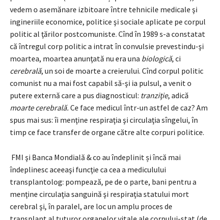
vedem o asemănare izbitoare între tehnicile medicale şi
ingineriile economice, politice şi sociale aplicate pe corpul
politic al ţărilor postcomuniste. Cînd în 1989 s-a constatat
că întregul corp politic a intrat în convulsie prevestindu-şi
moartea, moartea anunţată nu era una
biologică
,
ci
cerebrală
, un soi de moarte a creierului. Cînd corpul politic
comunist nu a mai fost capabil să-şi ia pulsul, a venit o
putere externă care a pus diagnosticul:
tranziţie
, adică
moarte cerebrală.
Ce face medicul într-un astfel de caz? Am
spus mai sus: îi menţine respiraţia şi circulaţia sîngelui, în
timp ce face transfer de organe către alte corpuri politice.
FMI şi Banca Mondială & co au îndeplinit și încă mai
îndeplinesc aceeaşi funcţie ca cea a mediculului
transplantolog: pompează, pe de o parte, bani pentru a
menţine circulaţia sanguină şi respiraţia statului mort
cerebral şi, în paralel, are loc un amplu proces de
transplant al tuturor organelor vitale ale corpului-stat (de