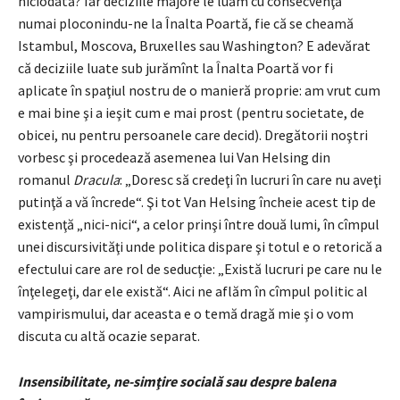
niciodată? Iar deciziile majore le luăm cu consecvenţă
numai ploconindu-ne la Înalta Poartă, fie că se cheamă
Istambul, Moscova, Bruxelles sau Washington? E adevărat
că deciziile luate sub jurămînt la Înalta Poartă vor fi
aplicate în spaţiul nostru de o manieră proprie: am vrut cum
e mai bine şi a ieşit cum e mai prost (pentru societate, de
obicei, nu pentru persoanele care decid). Dregătorii noştri
vorbesc şi procedează asemenea lui Van Helsing din
romanul
Dracula
: „Doresc să credeţi în lucruri în care nu aveţi
putinţă a vă încrede“. Şi tot Van Helsing încheie acest tip de
existenţă „nici-nici“, a celor prinşi între două lumi, în cîmpul
unei discursivităţi unde politica dispare şi totul e o retorică a
efectului care are rol de seducţie: „Există lucruri pe care nu le
înţelegeţi, dar ele există“. Aici ne aflăm în cîmpul politic al
vampirismului, dar aceasta e o temă dragă mie şi o vom
discuta cu altă ocazie separat.
Insensibilitate, ne-simţire socială sau despre balena