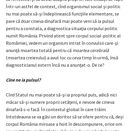
Într-un astfel de context, cînd organismul social şi politic
nu mai poate să-şi îndeplinească funcţiile elementare, se
pare că doar cineva dinafară mai poate veni să ia pulsul
pentru a constata, a diagnostica situaţia corpului politic
numit România. Privind atent spre corpul social-politic al
Româmiei, vedem un organism intrat în convulsii care-şi
anunţă moartea totală pentru că
moartea cerebrală
(moartea creierului) a avut loc cu ceva timp în urmă, însă
diagnosticianul extern încă nu a anunţat-o. De ce?
Cine ne ia pulsul?
Cînd Statul nu mai poate să-şi ia propriul puls, adică nici
măcar să-şi numere proprii cetăţeni, e nevoie de cineva
dinafară s-o facă. În contextul global în care trăim
întotdeauna se va găsi un doritor să se ofere pentru că, deși
corpul România miroase a hoit în descompunere, orice om