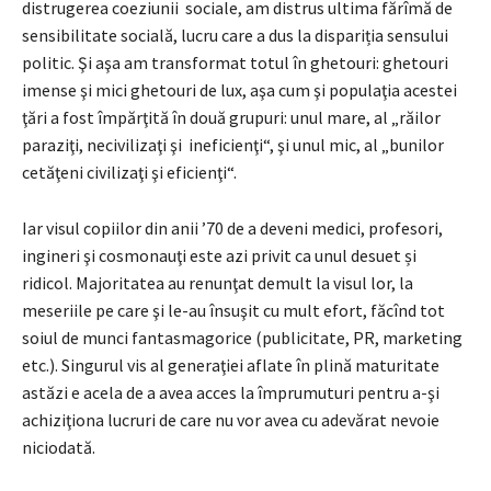
distrugerea coeziunii sociale, am distrus ultima fărîmă de
sensibilitate socială, lucru care a dus la dispariția sensului
politic. Şi aşa am transformat totul în ghetouri: ghetouri
imense şi mici ghetouri de lux, aşa cum şi populaţia acestei
ţări a fost împărţită în două grupuri: unul mare, al „răilor
paraziţi, necivilizaţi şi ineficienţi“, şi unul mic, al „bunilor
cetăţeni civilizaţi şi eficienţi“.
Iar visul copiilor din anii ’70 de a deveni medici, profesori,
ingineri şi cosmonauţi este azi privit ca unul desuet și
ridicol. Majoritatea au renunţat demult la visul lor, la
meseriile pe care şi le-au însuşit cu mult efort, făcînd tot
soiul de munci fantasmagorice (publicitate, PR, marketing
etc.). Singurul vis al generaţiei aflate în plină maturitate
astăzi e acela de a avea acces la împrumuturi pentru a-şi
achiziţiona lucruri de care nu vor avea cu adevărat nevoie
niciodată.