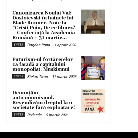
Canonizarea Noului Val:
Dostoievski în hainele lui
Blade Runner. Note la
“Cristi Puiu, De ce filmez?
– Conferință la Academia
Română – 31 martie...
Bogdan Popa
-
1 aprilie 2026
ENTER
Futurism-ul fortărețelor
ca fațadă a capitalului
monopolist: Muskismul
Stefan Tiron
-
17 martie 2026
ENTER
Denunțăm
anticomunismul.
Revendicăm dreptul la o
societate fără exploatare!
Redacția
-
9 martie 2026
ENTER