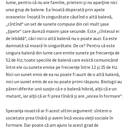
lume, pentru că nu are familie, prieteni şi nu aparţine nici
unui grup de balene. Ea înoată disperată prin apele
oceanelor. Înoată în singurătate căutînd o altă balenă,
„cîntînd“ un set de sunete compuse din cel mult şase
„ţipete“ care dureză maxim şase secunde. Este „cîntecul ei
de lebădă“, căci nici o altă balenă nu o poate auzi. Ea este
damnată să moară în singurătate. De ce? Pentru că este
singura balenă din lume care emite sunete pe frecvenţa de
52 de Hz; toate speciile de balenă care există comunicănd
între ele cu sunete emise pe frecvenţe între 12 şi 25 de Hz.
Nici-un sunet emis de ea nu poate fi auzit de o altă balenă,
nici-un sunet emis de ea nu poate primi răspuns. Biologii au
păreri diferite: unii susţin că e o balenă hibrid, alţii că e un
mutant, iar alţii că ar fi prea tînără şi are „vocea în formare“.
Speranţa noastră ar fi acest ultim argument: sîntem o
societate prea tînără şi avem încă vocea vieţii sociale în
formare. Dar poate că am ajuns la acest grad de