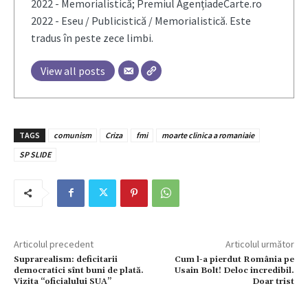
2022 - Memorialistică; Premiul AgențiadeCarte.ro
2022 - Eseu / Publicistică / Memorialistică. Este
tradus în peste zece limbi.
View all posts
TAGS
comunism
Criza
fmi
moarte clinica a romaniaie
SP SLIDE
Articolul precedent
Articolul următor
Suprarealism: deficitarii
Cum l-a pierdut România pe
democratici sînt buni de plată.
Usain Bolt! Deloc incredibil.
Vizita “oficialului SUA”
Doar trist