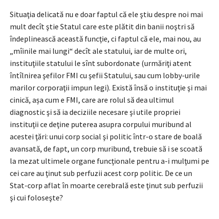
Situaţia delicată nu e doar faptul că ele ştiu despre noi mai
mult decît ştie Statul care este plătit din banii noştri să
îndeplinească această funcţie, ci faptul că ele, mai nou, au
„mîinile mai lungi“ decît ale statului, iar de multe ori,
instituţiile statului le sînt subordonate (urmăriţi atent
întîlnirea şefilor FMI cu şefii Statului, sau cum lobby-urile
marilor corporaţii impun legi). Există însă o instituţie şi mai
cinică, așa cum e FMI, care are rolul să dea ultimul
diagnostic şi să ia deciziile necesare şi utile propriei
instituţii ce deţine puterea asupra corpului muribund al
acestei ţări: unui corp social şi politic într-o stare de boală
avansată, de fapt, un corp muribund, trebuie să i se scoată
la mezat ultimele organe funcţionale pentru a-i mulţumi pe
cei care au ţinut sub perfuzii acest corp politic. De ce un
Stat-corp aflat în moarte cerebrală este ţinut sub perfuzii
şi cui foloseşte?