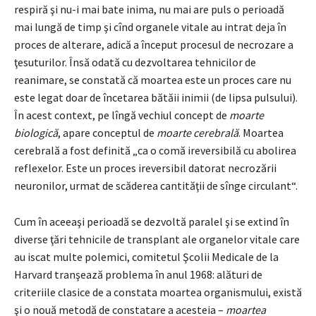
respiră şi nu-i mai bate inima, nu mai are puls o perioadă
mai lungă de timp şi cînd organele vitale au intrat deja în
proces de alterare, adică a început procesul de necrozare a
ţesuturilor. Însă odată cu dezvoltarea tehnicilor de
reanimare, se constată că moartea este un proces care nu
este legat doar de încetarea bătăii inimii (de lipsa pulsului).
În acest context, pe lîngă vechiul concept de
moarte
biologică
, apare conceptul de
moarte cerebrală
. Moartea
cerebrală a fost definită „ca o comă ireversibilă cu abolirea
reflexelor. Este un proces ireversibil datorat necrozării
neuronilor, urmat de scăderea cantităţii de sînge circulant“.
Cum în aceeaşi perioadă se dezvoltă paralel şi se extind în
diverse ţări tehnicile de transplant ale organelor vitale care
au iscat multe polemici, comitetul Şcolii Medicale de la
Harvard tranşează problema în anul 1968: alături de
criteriile clasice de a constata moartea organismului, există
şi o nouă metodă de constatare a acesteia –
moartea