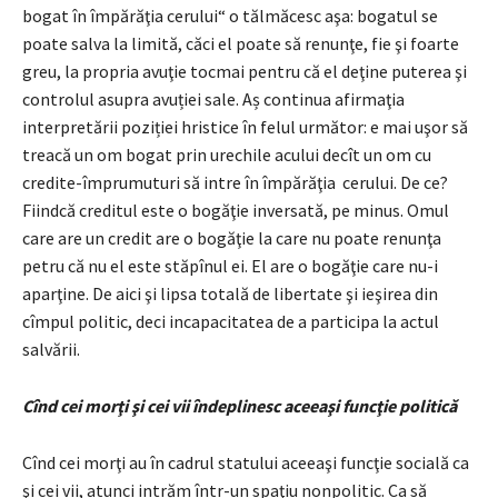
bogat în împărăţia cerului“ o tălmăcesc aşa: bogatul se
poate salva la limită, căci el poate să renunţe, fie şi foarte
greu, la propria avuţie tocmai pentru că el deţine puterea şi
controlul asupra avuției sale. Aș continua afirmaţia
interpretării poziției hristice în felul următor: e mai uşor să
treacă un om bogat prin urechile acului decît un om cu
credite-împrumuturi să intre în împărăţia cerului. De ce?
Fiindcă creditul este o bogăţie inversată, pe minus. Omul
care are un credit are o bogăţie la care nu poate renunţa
petru că nu el este stăpînul ei. El are o bogăţie care nu-i
aparţine. De aici şi lipsa totală de libertate şi ieşirea din
cîmpul politic, deci incapacitatea de a participa la actul
salvării.
Cînd cei morţi şi cei vii îndeplinesc aceeaşi funcţie politică
Cînd cei morţi au în cadrul statului aceeaşi funcţie socială ca
şi cei vii, atunci intrăm într-un spaţiu nonpolitic. Ca să