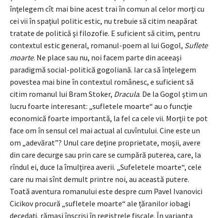
înţelegem cît mai bine acest trai în comun al celor morţi cu
cei vii în spaţiul politic estic, nu trebuie să citim neapărat
tratate de politică şi filozofie. E suficient să citim, pentru
contextul estic general, romanul-poem al lui Gogol,
Suflete
moarte
. Ne place sau nu, noi facem parte din aceeaşi
paradigmă social-politică gogoliană. Iar ca să înţelegem
povestea mai bine în contextul românesc, e suficient să
citim romanul lui Bram Stoker,
Dracula
. De la Gogol ştim un
lucru foarte interesant: „sufletele moarte“ au o funcţie
economică foarte importantă, la fel ca cele vii. Morţii te pot
face om în sensul cel mai actual al cuvîntului. Cine este un
om „adevărat”? Unul care deţine proprietate, moşii, avere
din care decurge sau prin care se cumpără puterea, care, la
rîndul ei, duce la îmulţirea averii. „Sufeletele moarte“, cele
care nu mai sînt demult printre noi, au această putere.
Toată aventura romanului este despre cum Pavel Ivanovici
Cicikov procură „sufletele moarte“ ale țăranilor iobagi
decedaţi, rămaşi înscrişi în registrele fiscale. În varianta