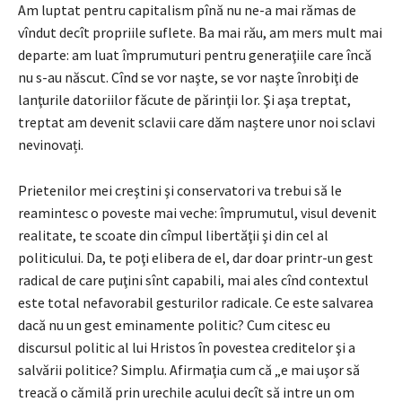
Am luptat pentru capitalism pînă nu ne-a mai rămas de
vîndut decît propriile suflete. Ba mai rău, am mers mult mai
departe: am luat împrumuturi pentru generaţiile care încă
nu s-au născut. Cînd se vor naşte, se vor naşte înrobiţi de
lanţurile datoriilor făcute de părinţii lor. Şi aşa treptat,
treptat am devenit sclavii care dăm naștere unor noi sclavi
nevinovați.
Prietenilor mei creştini şi conservatori va trebui să le
reamintesc o poveste mai veche: împrumutul, visul devenit
realitate, te scoate din cîmpul libertăţii şi din cel al
politicului. Da, te poţi elibera de el, dar doar printr-un gest
radical de care puţini sînt capabili, mai ales cînd contextul
este total nefavorabil gesturilor radicale. Ce este salvarea
dacă nu un gest eminamente politic? Cum citesc eu
discursul politic al lui Hristos în povestea creditelor şi a
salvării politice? Simplu. Afirmaţia cum că „e mai uşor să
treacă o cămilă prin urechile acului decît să intre un om