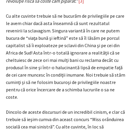
revoluţie risca să coste cam piparat.
”
[3]
Cu alte cuvinte trebuie să ne bucurăm de privilegiile pe care
le avem chiar dacă asta înseamnă că sunt rezultatul
revenirii la sclavagism. Singura variantă în care ne putem
bucura de “viaţa bună şi ieftină” este să îl lăsăm pe porcul
capitalist să îi exploateze pe sclavii din China şi pe cei din
Africa de Sud! Asta într-o totală ignorare a realităţii că se
cheltuiesc de zece ori mai mulţi bani cu reclama decât cu
produsul în sine şi într-o halucinantă lipsă de empatie faţă
de cei care muncesc în condiţii inumane. Noi trebuie să stăm
cuminţi şi să ne folosim bucuroşi de privilegiile noastre
pentru că orice încercare de a schimba lucrurile o sa ne
coste.
Dincolo de aceste discursuri de un incredibil cinism, e clar că
trebuie să ieşim cumva din aceast concurs “Miss orânduirea
socială cea mai sinistră”. Cu alte cuvinte, în loc să