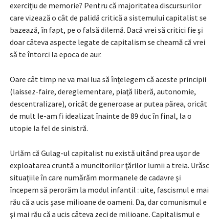
exerciţiu de memorie? Pentru că majoritatea discursurilor
care vizează o cât de palidă critică a sistemului capitalist se
bazează, în fapt, pe o falsă dilemă. Dacă vrei să critici fie şi
doar câteva aspecte legate de capitalism se cheamă că vrei
să te întorci la epoca de aur.
Oare cât timp ne va mai lua să înţelegem că aceste principii
(laissez-faire, dereglementare, piaţă liberă, autonomie,
descentralizare), oricât de generoase ar putea părea, oricât
de mult le-am fi idealizat înainte de 89 duc în final, la o
utopie la fel de sinistră.
Urlăm că Gulag-ul capitalist nu există uitând prea uşor de
exploatarea cruntă a muncitorilor ţărilor lumii a treia. Urăsc
situaţiile în care numărăm mormanele de cadavre şi
începem să perorăm la modul infantil : uite, fascismul e mai
rău că a ucis şase milioane de oameni. Da, dar comunismul e
şi mai rău că a ucis câteva zeci de milioane. Capitalismul e