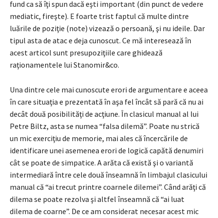
fund ca să îţi spun dacă eşti important (din punct de vedere
mediatic, fireşte). E foarte trist faptul că multe dintre
luările de poziţie (note) vizează o persoană, şi nu ideile. Dar
tipul asta de atac e deja cunoscut. Ce mă interesează în
acest articol sunt presupoziţiile care ghidează
raţionamentele lui Stanomir&co.
Una dintre cele mai cunoscute erori de argumentare e aceea
în care situaţia e prezentată în aşa fel încât să pară că nu ai
decât două posibilităţi de acţiune. În clasicul manual al lui
Petre Biltz, asta se numea “falsa dilemă”. Poate nu strică
un mic exerciţiu de memorie, mai ales că încercările de
identificare unei asemenea erori de logică capătă denumiri
cât se poate de simpatice. A arăta că există şi o variantă
intermediară între cele două înseamnă în limbajul clasicului
manual că “ai trecut printre coarnele dilemei”. Când arăţi că
dilema se poate rezolva şi altfel înseamnă că “ai luat
dilema de coarne”. De ce am considerat necesar acest mic