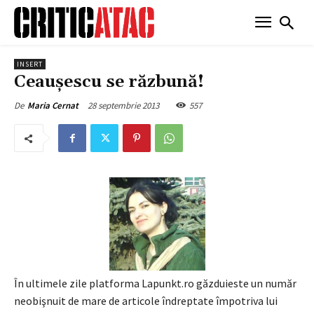
INSERT
Ceauşescu se răzbună!
28 septembrie 2013
557
De
Maria Cernat
În ultimele zile platforma Lapunkt.ro găzduieste un număr
neobişnuit de mare de articole îndreptate împotriva lui