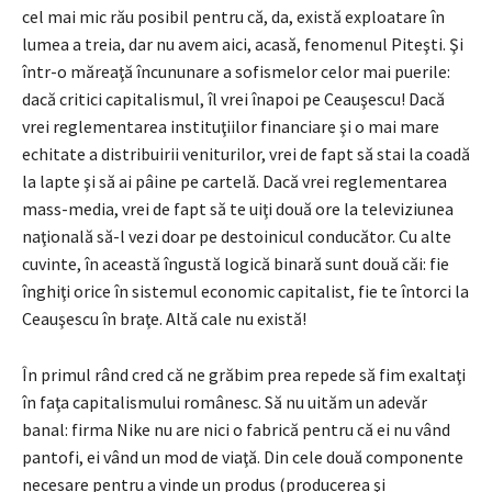
cel mai mic rău posibil pentru că, da, există exploatare în
lumea a treia, dar nu avem aici, acasă, fenomenul Piteşti. Şi
într-o măreaţă încununare a sofismelor celor mai puerile:
dacă critici capitalismul, îl vrei înapoi pe Ceauşescu! Dacă
vrei reglementarea instituţiilor financiare şi o mai mare
echitate a distribuirii veniturilor, vrei de fapt să stai la coadă
la lapte şi să ai pâine pe cartelă. Dacă vrei reglementarea
mass-media, vrei de fapt să te uiţi două ore la televiziunea
naţională să-l vezi doar pe destoinicul conducător. Cu alte
cuvinte, în această îngustă logică binară sunt două căi: fie
înghiţi orice în sistemul economic capitalist, fie te întorci la
Ceauşescu în braţe. Altă cale nu există!
În primul rând cred că ne grăbim prea repede să fim exaltaţi
în faţa capitalismului românesc. Să nu uităm un adevăr
banal: firma Nike nu are nici o fabrică pentru că ei nu vând
pantofi, ei vând un mod de viaţă. Din cele două componente
necesare pentru a vinde un produs (producerea şi