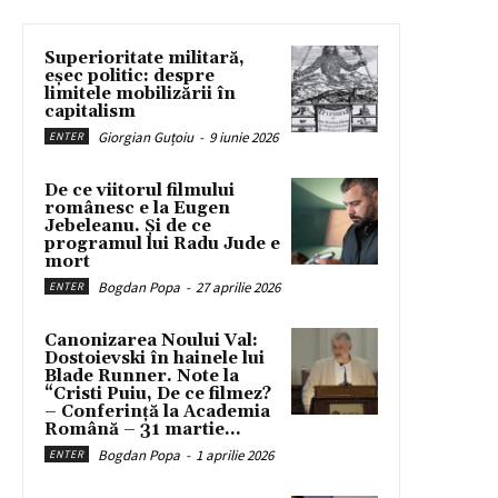
Superioritate militară,
eșec politic: despre
limitele mobilizării în
capitalism
Giorgian Guțoiu
-
9 iunie 2026
ENTER
De ce viitorul filmului
românesc e la Eugen
Jebeleanu. Și de ce
programul lui Radu Jude e
mort
Bogdan Popa
-
27 aprilie 2026
ENTER
Canonizarea Noului Val:
Dostoievski în hainele lui
Blade Runner. Note la
“Cristi Puiu, De ce filmez?
– Conferință la Academia
Română – 31 martie...
Bogdan Popa
-
1 aprilie 2026
ENTER