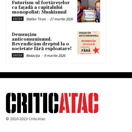
Futurism-ul fortărețelor
ca fațadă a capitalului
monopolist: Muskismul
Stefan Tiron
-
17 martie 2026
ENTER
Denunțăm
anticomunismul.
Revendicăm dreptul la o
societate fără exploatare!
Redacția
-
9 martie 2026
ENTER
© 2010-2023 CriticAtac