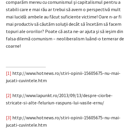
comparăm mereu cu comunismul şi capitalismul pentru a
stabili care e mai rău ar trebui să avem o perspectivă mult
mai lucidă: ambele au făcut suficiente victime! Oare n-ar fi
mai productiv să căutăm soluţii decât să încetăm să facem
topuri ale ororilor? Poate că asta ne-ar ajuta şi să ieşim din
falsa dilemă comunism – neoliberalism luând-o temerar de
coarne!
[1]
http://www.hotnews.ro/stiri-opinii-15605675-nu-mai-
jucati-cuvintele.htm
[2]
http://www.lapunkt.ro/2013/09/13/despre-ciorbe-
stricate-si-alte-feluriun-raspuns-lui-vasile-ernu/
[3]
http://www.hotnews.ro/stiri-opinii-15605675-nu-mai-
jucati-cuvintele.htm