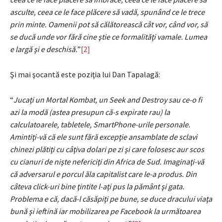
asculte, ceea ce le face plăcere să vadă, spunând ce le trece
prin minte. Oamenii pot să călătorească cât vor, când vor, să
se ducă unde vor fără cine ştie ce formalităţi vamale.
Lumea
e largă şi e deschisă.
”
[2]
Şi mai şocantă este poziţia lui Dan Tapalagă:
“
Jucaţi un Mortal Kombat, un Seek and Destroy sau ce-o fi
azi la modă (astea presupun că-s expirate rau) la
calculatoarele, tabletele, SmartPhone-urile personale.
Amintiţi-vă că ele sunt fără excepţie ansamblate de sclavi
chinezi plătiţi cu câţiva dolari pe zi şi care folosesc aur scos
cu cianuri de nişte nefericiţi din Africa de Sud. Imaginaţi-vă
că adversarul e porcul ăla capitalist care le-a produs. Din
câteva click-uri bine ţintite l-aţi pus la pământ şi gata.
Problema e că, dacă-l căsăpiţi pe bune, se duce dracului viaţa
bună şi ieftină iar mobilizarea pe Facebook la următoarea