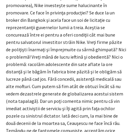
promovarea), Nike investeşte sume halucinante în
promovare. Ce face în privinţa producţiei? Se duce la un
broker din Bangkok şi acela face un soi de licitaţie cu
reprezentanţii guvernelor lumii a treia. Aceştia se
concurează între ei pentru a oferi condiţii cât mai bune
pentru salvatorul investitor străin Nike. Vreţi firme păzite
de poliţişti înarmaţi şi împrejmuite cu sârmă ghimpată? Nici
o problemă! Vreţi mână de lucru ieftină şi obedientă? Nici o
problemă: racolăm adolescente din sate aflate la ore
distanţă şi le băgăm în fabrica bine păzită şi le obligăm să
lucreze până cad jos. Fără concedii, asistenţă medicală sau
alte mofturi. Cum putem să fim atât de obtuzi încât să nu
vedem dezastrele generate de globalizarea acestui sistem
(nota tapalagă). Dar un poţi comenta nimic pentru că vin
imediat activiştii de serviciu şi îţi agită prin faţa ochilor
pozele cu sinistrul dictator. Iată deci cum, la mai bine de
două decenii de la moartea sa, Ceauşescu ne face încă rău.
Temându-ne de fantomele comuniste, acceptăm orice