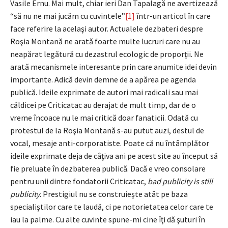
Vasile Ernu. Mai mult, chiar ieri Dan Tapalagă ne avertizează
“să nu ne mai jucăm cu cuvintele”
[1]
într-un articol în care
face referire la acelaşi autor. Actualele dezbateri despre
Roşia Montană ne arată foarte multe lucruri care nu au
neapărat legătură cu dezastrul ecologic de proporţii. Ne
arată mecanismele interesante prin care anumite idei devin
importante. Adică devin demne de a apărea pe agenda
publică. Ideile exprimate de autori mai radicali sau mai
căldicei pe Criticatac au derajat de mult timp, dar de o
vreme încoace nu le mai critică doar fanaticii. Odată cu
protestul de la Roşia Montană s-au putut auzi, destul de
vocal, mesaje anti-corporatiste. Poate că nu întâmplător
ideile exprimate deja de câţiva ani pe acest site au început să
fie preluate în dezbaterea publică. Dacă e vreo consolare
pentru unii dintre fondatorii Criticatac,
bad publicity is still
publicity
. Prestigiul nu se construieşte atât pe baza
specialiştilor care te laudă, ci pe notorietatea celor care te
iau la palme. Cu alte cuvinte spune-mi cine îţi dă şuturi în