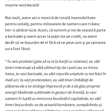
mizerie neoliberală!
Mai mult, avem aici o mostră de totală insensibilitate
pentru ceilalţi, pentru milioanele de oameni care trăiesc
într-o sărăcie lucie. Acum, că suntem şi noi de cealaltă parte
a baricadei şi avem acces la puţin lux pe credit, nu avem
decât să ne bucurăm de el fără să ne pese cum şi pe spinarea
cui a fost făcut:
“
Tu vezi proletari gata să se ia la harţă cu sistemul, eu văd
tineri interesaţi să aibă ultimul tip de I-pod sau un tricou
haios, tu vezi baricade, eu văd coşurile umplute cu tot felul în
mall-uri, tu vezi protestatari, eu văd tineri îmbătaţi de
plăcerea de a se strânge împreună şi de a da glas propriei
energii libidinale sublimate în gesturi de frondă, tu vezi
oameni în luptă cu minciuna bunăstării capitaliste, eu văd
tineri bucurându-se de această bunăstare, cumpărându-şi
ceea ce le face plăcere să îmbrace, ceea ce le face plăcere să