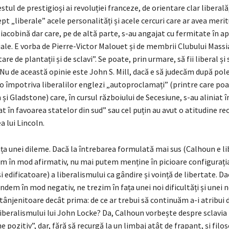
stul de prestigioși ai revoluției franceze, de orientare clar liberală
pt „liberale” acele personalități și acele cercuri care ar avea meritu
 iacobină dar care, pe de altă parte, s-au angajat cu fermitate în a
iale. E vorba de Pierre-Victor Malouet și de membrii Clubului Massiac
re de plantații și de sclavi”. Se poate, prin urmare, să fii liberal și 
Nu de această opinie este John S. Mill, dacă e să judecăm după po
o împotriva liberalilor englezi „autoproclamați” (printre care poa
i Gladstone) care, în cursul războiului de Secesiune, s-au aliniat î
 în favoarea statelor din sud” sau cel puțin au avut o atitudine rec
a lui Lincoln.
ța unei dileme. Dacă la întrebarea formulată mai sus (Calhoun e li
m în mod afirmativ, nu mai putem menține în picioare configurați
i edificatoare) a liberalismului ca gândire și voință de libertate. Da
dem în mod negativ, ne trezim în fața unei noi dificultăți și unei n
tânjenitoare decât prima: de ce ar trebui să continuăm a-i atribui
liberalismului lui John Locke? Da, Calhoun vorbește despre sclavia 
e pozitiv”, dar, fără să recurgă la un limbaj atât de frapant, și filo