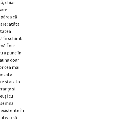
ă, chiar
sare
r părea că
oare; atâta
itatea
mă în schimb
rmă. Într-
ru a pune în
eauna doar
lor cea mai
rietate
re și atâta
eranța și
euși cu
 însemna
 existente în
puteau să