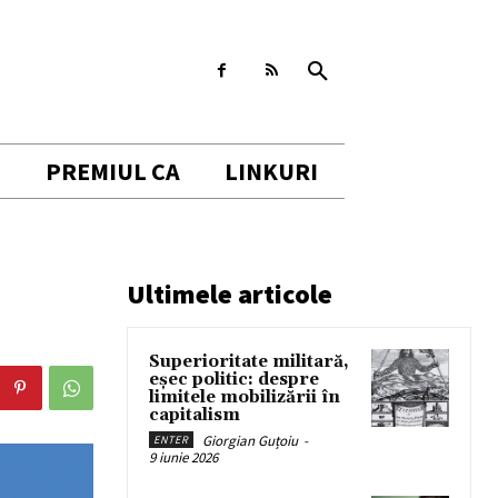
I
PREMIUL CA
LINKURI
Ultimele articole
Superioritate militară,
eșec politic: despre
limitele mobilizării în
capitalism
Giorgian Guțoiu
-
ENTER
9 iunie 2026