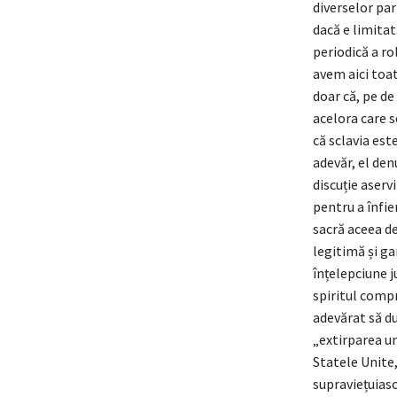
diverselor par
dacă e limita
periodică a ro
avem aici toat
doar că, pe de
acelora care 
că sclavia est
adevăr, el den
discuție aserv
pentru a înfier
sacră aceea de
legitimă și ga
înțelepciune j
spiritul compr
adevărat să du
„extirparea un
Statele Unite,
supraviețuiască