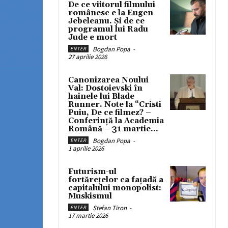
De ce viitorul filmului
românesc e la Eugen
Jebeleanu. Și de ce
programul lui Radu
Jude e mort
Bogdan Popa
-
ENTER
27 aprilie 2026
Canonizarea Noului
Val: Dostoievski în
hainele lui Blade
Runner. Note la “Cristi
Puiu, De ce filmez? –
Conferință la Academia
Română – 31 martie...
Bogdan Popa
-
ENTER
1 aprilie 2026
Futurism-ul
fortărețelor ca fațadă a
capitalului monopolist:
Muskismul
Stefan Tiron
-
ENTER
17 martie 2026