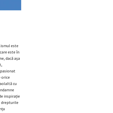
lismul este
care este în
ne, dacă așa
t,
n pasionat
e orice
Laolaltă cu
 condamne
e inspirație
 drepturile
nța