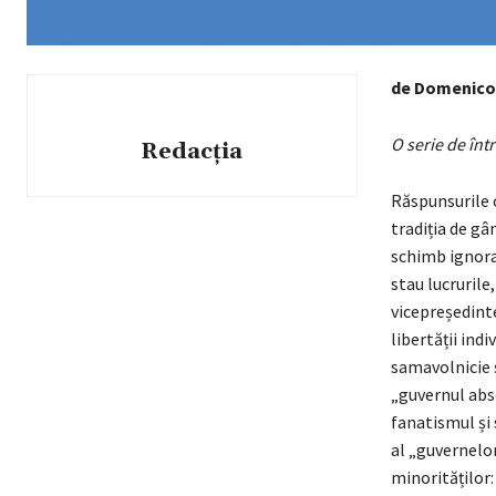
de Domenico
O serie de în
Redacția
Răspunsurile o
tradiția de gâ
schimb ignorat
stau lucruril
vicepreședinte
libertății indi
samavolnicie ș
„guvernul abso
fanatismul și 
al „guvernelo
minorităților: