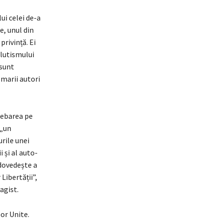
ui celei de-a
e, unul din
privință. Ei
olutismului
 sunt
 marii autori
rebarea pe
 „un
urile unei
 și al auto-
 dovedește a
Libertății”,
agist.
or Unite.