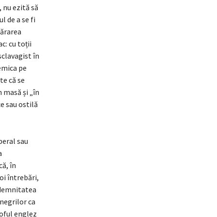
, nu ezită să
l de a se fi
părarea
: cu toții
sclavagist în
lemica pe
te că se
n masă și „în
e sau ostilă
beral sau
a
că, în
oi întrebări,
 demnitatea
negrilor ca
soful englez