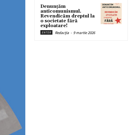
Denunțăm
anticomunismul.
Revendicăm dreptul la
o societate fără
exploatare!
Redacția
-
9 martie 2026
ENTER