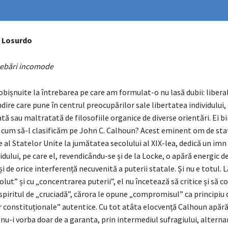
 Losurdo
trebări incomode
bișnuite la întrebarea pe care am formulat-o nu lasă dubii: libera
ndire care pune în centrul preocupărilor sale libertatea individului, 
ă sau maltratată de filosofiile organice de diverse orientări. Ei bi
e, cum să-l clasificăm pe John C. Calhoun? Acest eminent om de sta
 al Statelor Unite la jumătatea secolului al XIX-lea, dedică un im
vidului, pe care el, revendicându-se și de la Locke, o apără energic d
i de orice interferență necuvenită a puterii statale. Și nu e totul. 
lut” și cu „concentrarea puterii”, el nu încetează să critice și să
spiritul de „cruciadă”, cărora le opune „compromisul” ca principiu d
r constituționale” autentice. Cu tot atâta elocvență Calhoun apără
 nu-i vorba doar de a garanta, prin intermediul sufragiului, alterna