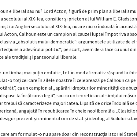
houn e liberal sau nu? Lord Acton, figură de prim plan a liberalismul
a secolului al XIX-lea, consilier și prieten al lui William E. Gladston
ști ai Angliei secolului al XIX-lea, nu are nici o îndoială în această 
 lui Acton, Calhoun este un campion al cauzei luptei împotriva abs
inclusiv a „absolutismului democratic”: argumentele utilizate de el
fecțiune a adevărului politic”; pe scurt, avem de-a face cu unul din
te ale tradiției și panteonului liberale.
r-un limbaj mai puțin emfatic, tot în mod afirmativ răspund la înt
at-o toți cei care în zilele noastre îl celebrează pe Calhoun ca pe
hotărât”, ca un campion al „apărării drepturilor minorității de abuz
dispuse la încălcarea legii”, sau ca un teoretician al simțului măsurii
 ar trebui să caracterizeze majoritatea. Lipsită de orice îndoială se
mericană, angajată în republicarea în cheie neoliberală a „Clasicilor 
 desigur prezent și eminentul om de stat și ideolog al Sudului sclav
care am formulat-o nu apare doar din reconstrucția istoriei Statel