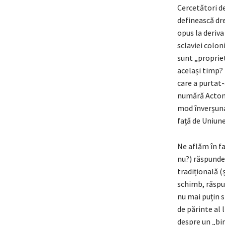
Cercetători de
definească dre
opus la deriva
sclaviei colon
sunt „proprieta
același timp? 
care a purtat-
numără Acton ș
mod înverșunat
față de Uniune
Ne aflăm în fa
nu?) răspunde
tradițională (ș
schimb, răspun
nu mai puțin s
de părinte al 
despre un „bin