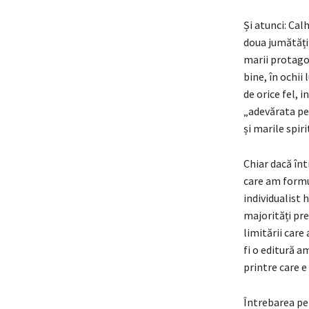
Și atunci: Cal
doua jumătăți 
marii protagoni
bine, în ochii
de orice fel, 
„adevărata per
și marile spiri
Chiar dacă înt
care am formul
individualist 
majorități pre
limitării care
fi o editură a
printre care e
Întrebarea pe 