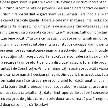
tide la guvernare: o putere excesiv de extinsă e oricum inacceptabil
tă în timp și temperată de promisiunea sau de perspectiva de inver
lurilor în raportul dintre guvernanți și guvernați. Fără îndoială, s-a
e caracteristicile gândirii liberale cele mai mature și mai seducăt
 altă parte, disprețuind jumătățile de măsură și timiditatea sau laș
se mulțumesc să o accepte ca pe un „rău” necesar, Calhoun procla
e „un bine pozitiv” la care civilizația nu poate renunța sub nici o fo
unță în mod repetat intoleranța și spiritul de cruciadă, dar nu pent
irea negrilor sau vânătoarea inumană a sclavilor fugitivi, ci întotd
a aboliționiștii, acești „orbi fanatici”, care consideră a fi „sarcina 
 a recurge la orice efort pentru a distruge” sclavia, formă de prop
rantată de Constituție. Printre minoritățile apărate cu atâta vigoa
uridică nu se numără desigur și negrii. Dimpotrivă, în acest caz, tol
omisului par să se răstoarne în contrariul lor: dacă fanatismul ar r
că la bun sfârșit proiectul nebunesc de abolire a sclaviei, asta ar
ei rase sau a celeilalte”. Și, date fiind raporturile de forță concrete
 nu era greu de ghicit care din cele două rase urma să piară: negrii 
 doar cu condiția să fie sclavi.