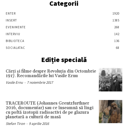
Categorii
ENTER
1920
INSERT
1385
EVENIMENTE
268
INTERVIU
142
BIBLIOTECA
136
SOCIALATAC
68
Ediție specială
Cărţi şi filme despre Revoluţia din Octombrie
1917. Recomandările lui Vasile Ernu
Vasile Ernu
-
7 noiembrie 2017
TRACEROUTE (Johannes Grentzfurthner
2016, documentar) sau ce înseamnă să lingi
cu poftă izotopii radioactivi de pe glazura
planetară a culturii de masă
Stefan Tiron
-
9 aprilie 2016