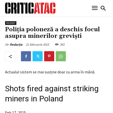
INSERT
Poliția poloneză a deschis focul
asupra minerilor greviști
21 februarie 2015
393
De
Redacția
Actualul sistem se mai susține doar cu arma în mână.
Shots fired against striking
miners in Poland
Feb 17, 2015