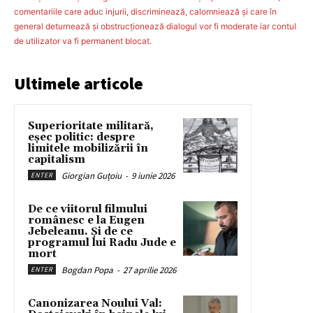
comentariile care aduc injurii, discriminează, calomniează şi care în
general deturnează şi obstrucţionează dialogul vor fi moderate iar contul
de utilizator va fi permanent blocat.
Ultimele articole
Superioritate militară,
eșec politic: despre
limitele mobilizării în
capitalism
Giorgian Guțoiu
-
9 iunie 2026
ENTER
De ce viitorul filmului
românesc e la Eugen
Jebeleanu. Și de ce
programul lui Radu Jude e
mort
Bogdan Popa
-
27 aprilie 2026
ENTER
Canonizarea Noului Val: