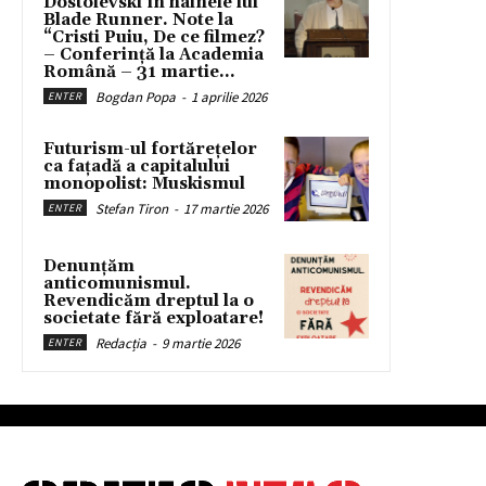
Dostoievski în hainele lui
Blade Runner. Note la
“Cristi Puiu, De ce filmez?
– Conferință la Academia
Română – 31 martie...
Bogdan Popa
-
1 aprilie 2026
ENTER
Futurism-ul fortărețelor
ca fațadă a capitalului
monopolist: Muskismul
Stefan Tiron
-
17 martie 2026
ENTER
Denunțăm
anticomunismul.
Revendicăm dreptul la o
societate fără exploatare!
Redacția
-
9 martie 2026
ENTER