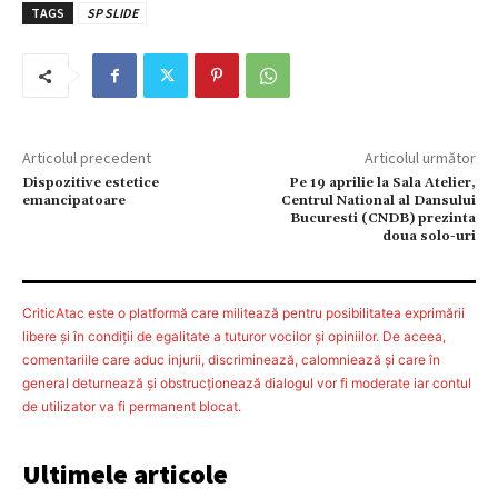
TAGS
SP SLIDE
Articolul precedent
Articolul următor
Dispozitive estetice
Pe 19 aprilie la Sala Atelier,
emancipatoare
Centrul National al Dansului
Bucuresti (CNDB) prezinta
doua solo-uri
CriticAtac este o platformă care militează pentru posibilitatea exprimării
libere şi în condiţii de egalitate a tuturor vocilor şi opiniilor. De aceea,
comentariile care aduc injurii, discriminează, calomniează şi care în
general deturnează şi obstrucţionează dialogul vor fi moderate iar contul
de utilizator va fi permanent blocat.
Ultimele articole