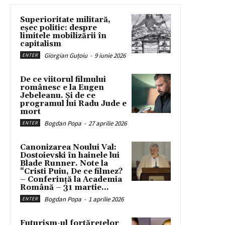
Superioritate militară,
eșec politic: despre
limitele mobilizării în
capitalism
Giorgian Guțoiu
-
9 iunie 2026
ENTER
De ce viitorul filmului
românesc e la Eugen
Jebeleanu. Și de ce
programul lui Radu Jude e
mort
Bogdan Popa
-
27 aprilie 2026
ENTER
Canonizarea Noului Val:
Dostoievski în hainele lui
Blade Runner. Note la
“Cristi Puiu, De ce filmez?
– Conferință la Academia
Română – 31 martie...
Bogdan Popa
-
1 aprilie 2026
ENTER
Futurism-ul fortărețelor