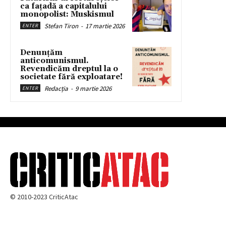
ca fațadă a capitalului
monopolist: Muskismul
Stefan Tiron
-
17 martie 2026
ENTER
Denunțăm
anticomunismul.
Revendicăm dreptul la o
societate fără exploatare!
Redacția
-
9 martie 2026
ENTER
© 2010-2023 CriticAtac