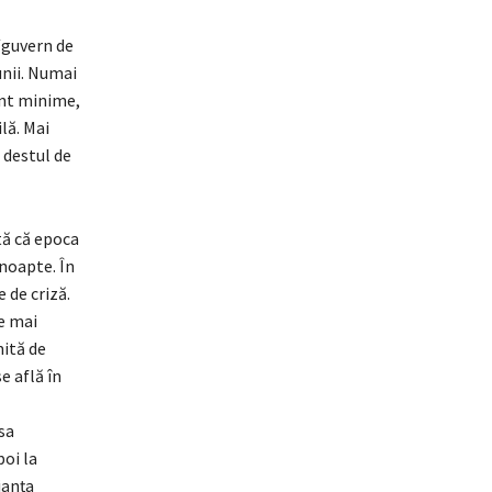
/guvern de
unii. Numai
unt minime,
lă. Mai
 destul de
tă că epoca
 noapte. În
e de criză.
te mai
mită de
e află în
sa
oi la
ianța