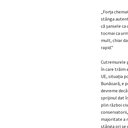
„Forța chemat
stânga autenti
că șansele ca 
tocmai ca urma
mult, chiar da
rapid.”
Cutremurele po
în care trăim 
UE, situația po
Bunăoară, e pe
devreme decât 
sprijinul dat 
plin război ci
conservatorii,
majoritate a 
stânga ori se