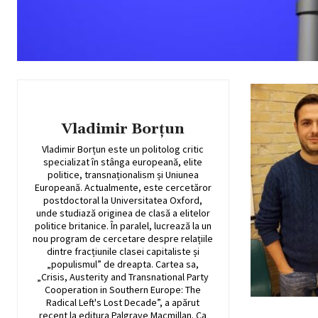
Vladimir Borțun
Vladimir Borțun este un politolog critic
specializat în stânga europeană, elite
politice, transnaționalism și Uniunea
Europeană. Actualmente, este cercetăror
postdoctoral la Universitatea Oxford,
unde studiază originea de clasă a elitelor
politice britanice. În paralel, lucrează la un
nou program de cercetare despre relațiile
dintre fracțiunile clasei capitaliste și
„populismul” de dreapta. Cartea sa,
„Crisis, Austerity and Transnational Party
Cooperation in Southern Europe: The
Radical Left's Lost Decade”, a apărut
recent la editura Palgrave Macmillan. Ca