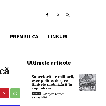
I
PREMIUL CA
LINKURI
Ultimele articole
ică
Superioritate militară,
eșec politic: despre
limitele mobilizării în
capitalism
Giorgian Guțoiu
-
ENTER
9 iunie 2026