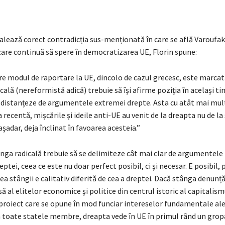
lează corect contradicția sus-menționată în care se află Varoufaki
 care continuă să spere în democratizarea UE, Florin spune:
re modul de raportare la UE, dincolo de cazul grecesc, este marcat
cală (nereformistă adică) trebuie să își afirme poziția în același ti
 distanțeze de argumentele extremei drepte. Asta cu atât mai mult 
ia recentă, mișcările și ideile anti-UE au venit de la dreapta nu de la
așadar, deja înclinat în favoarea acesteia.”
nga radicală trebuie să se delimiteze cât mai clar de argumentele
eptei, ceea ce este nu doar perfect posibil, ci și necesar. E posibil,
ea stângii e calitativ diferită de cea a dreptei. Dacă stânga denunț
să al elitelor economice și politice din centrul istoric al capitalism
proiect care se opune în mod funciar intereselor fundamentale ale
n toate statele membre, dreapta vede în UE în primul rând un grop