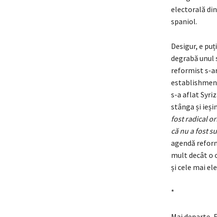
electorală di
spaniol.
Desigur, e puț
degrabă unul 
reformist s-ar 
establishment 
s-a aflat Syri
stânga și ieșim
fost radical or
că nu a fost su
agendă reformi
mult decât o o
și cele mai e
*
Mai departe, F