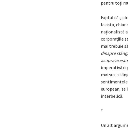
pentru toți mu
Faptul că și d
la asta, chiar
naționalistă a
corporațiile s
mai trebuie să
dinspre stâng
asupra acesto
imperativă o p
mai sus, stân
sentimentele 
european, se i
interbelică.
*
Un alt argumen