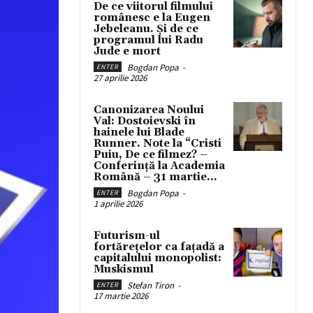
De ce viitorul filmului
românesc e la Eugen
Jebeleanu. Și de ce
programul lui Radu
Jude e mort
Bogdan Popa
-
ENTER
27 aprilie 2026
Canonizarea Noului
Val: Dostoievski în
hainele lui Blade
Runner. Note la “Cristi
Puiu, De ce filmez? –
Conferință la Academia
Română – 31 martie...
Bogdan Popa
-
ENTER
1 aprilie 2026
Futurism-ul
fortărețelor ca fațadă a
capitalului monopolist:
Muskismul
Stefan Tiron
-
ENTER
17 martie 2026