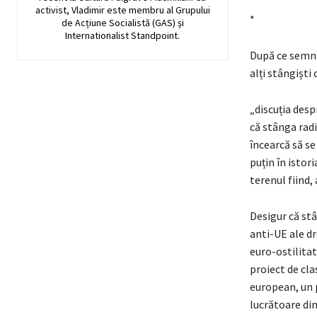
activist, Vladimir este membru al Grupului
*
de Acțiune Socialistă (GAS) și
Internationalist Standpoint.
După ce semna
alți stângiști
„discuția desp
că stânga radi
încearcă să se
puțin în istor
terenul fiind, 
Desigur că stâ
anti-UE ale dr
euro-ostilitat
proiect de cla
european, un 
lucrătoare di