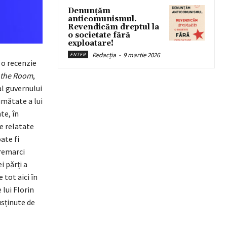
Denunțăm
anticomunismul.
Revendicăm dreptul la
o societate fără
exploatare!
Redacția
-
9 martie 2026
ENTER
o recenzie
n the Room
,
al guvernului
umătate a lui
te, în
le relatate
ate fi
 remarci
ei părți a
 tot aici în
 lui Florin
usținute de