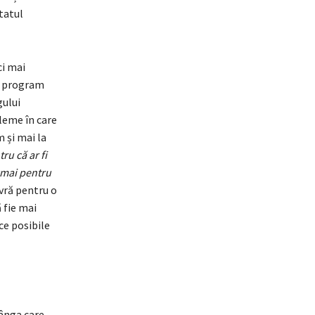
tatul
ci mai
ea program
gului
leme în care
 și mai la
ru că ar fi
cmai pentru
evră pentru o
 fie mai
ce posibile
tânga care