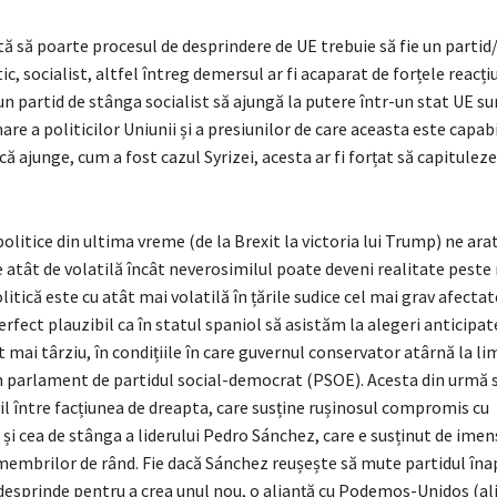
ă să poarte procesul de desprindere de UE trebuie să fie un partid
c, socialist, altfel întreg demersul ar fi acaparat de forțele reacți
un partid de stânga socialist să ajungă la putere într-un stat UE s
re a politicilor Uniunii și a presiunilor de care aceasta este capabi
că ajunge, cum a fost cazul Syrizei, acesta ar fi forțat să capituleze
litice din ultima vreme (de la Brexit la victoria lui Trump) ne ara
e atât de volatilă încât neverosimilul poate deveni realitate peste
litică este cu atât mai volatilă în țările sudice cel mai grav afectat
rfect plauzibil ca în statul spaniol să asistăm la alegeri anticipa
mai târziu, în condițiile în care guvernul conservator atârnă la li
în parlament de partidul social-democrat (PSOE). Acesta din urmă s
vil între facțiunea de dreapta, care susține rușinosul compromis cu
 și cea de stânga a liderului Pedro Sánchez, care e susținut de imen
membrilor de rând. Fie dacă Sánchez reușește să mute partidul înap
 desprinde pentru a crea unul nou, o alianță cu Podemos-Unidos (al