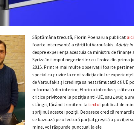
Săptămâna trecută, Florin Poenaru a publicat
aici
foarte interesantă a cărții lui Varoufakis,
Adults i
despre experiența acestuia ca ministru de finanțe 
Syriza în timpul negocierilor cu Troica din prima j
2015. Printre mai multe observații foarte pertinen
special cu privire la contradicția dintre experiențe
de Varoufakis și credința sa nestrămutată că UE po
reformată din interior, Florin a introdus și câteva
critice privitoare la poziția anti-UE, sau
Lexit
, a un
stângii, făcând trimitere la
textul
publicat de mine
sprijinul acestei poziții. Deoarece cred că remarcile
se bazează pe o lectură parțial greșită a poziției s
mine, voi răspunde punctual la ele.