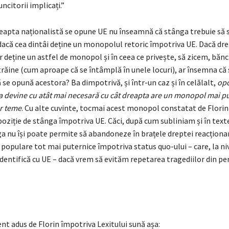
ncitorii implicați.”
reapta naționalistă se opune UE nu înseamnă că stânga trebuie să s
 dacă cea dintâi deține un monopolul retoric împotriva UE. Dacă dr
r deține un astfel de monopol și în ceea ce privește, să zicem, bănci
trăine (cum aproape că se întâmplă în unele locuri), ar însemna că
 se opună acestora? Ba dimpotrivă, și într-un caz și în celălalt,
opo
a devine cu atât mai necesară cu cât dreapta are un monopol mai p
r teme
. Cu alte cuvinte, tocmai acest monopol constatat de Florin 
oziție de stânga împotriva UE. Căci, după cum subliniam și în text
ga nu își poate permite să abandoneze în brațele dreptei reacționa
populare tot mai puternice împotriva status quo-ului – care, la ni
dentifică cu UE – dacă vrem să evităm repetarea tragediilor din pe
t adus de Florin împotriva Lexitului sună așa: