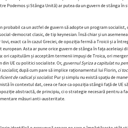
ntre Podemos și Stânga Unită) ar putea da un guvern de stânga în s
in probabil ca un astfel de guvern să adopte un program socialist, 
social-democrat clasic, de tip keynesian. Însă chiar și un asemen
lovi, exact ca în cazul Greciei, de opoziția fermă a Troicii și a între
european. Asta ar pune orice guvern de stânga în fața aceleiași di
za: ori capitulăm și acceptăm termenii impuși de Troica, ori mergem
 din UE cu politici socialiste. Or,
guvernul Syriza a capitulat nu pent
i socialist
, după cum pare să implice raționamentul lui Florin,
ci to
ficient de radical și socialist
. Pur și simplu nu există spațiu de man
stă în contextul dat, ceea ce face ca opoziția stângii față de UE să
poziție abstractă, de principiu, ci o strategie necesară pentru a fa
lementare măsuri anti-austeritate.
lorin identifică o presupusă eroare pe care o împărtășește atât s