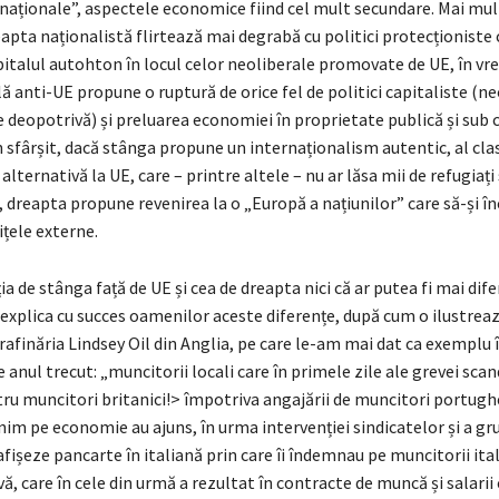
 naționale”, aspectele economice fiind cel mult secundare. Mai mul
pta naționalistă flirtează mai degrabă cu politici protecționiste 
pitalul autohton în locul celor neoliberale promovate de UE, în vr
ă anti-UE propune o ruptură de orice fel de politici capitaliste (ne
 deopotrivă) și preluarea economiei în proprietate publică și sub 
 sfârșit, dacă stânga propune un internaționalism autentic, al cla
alternativă la UE, care – printre altele – nu ar lăsa mii de refugiați
 dreapta propune revenirea la o „Europă a națiunilor” care să-și î
țele externe.
a de stânga față de UE și cea de dreapta nici că ar putea fi mai difer
explica cu succes oamenilor aceste diferențe, după cum o ilustreaz
 rafinăria Lindsey Oil din Anglia, pe care le-am mai dat ca exemplu 
 anul trecut: „muncitorii locali care în primele zile ale grevei sca
ru muncitori britanici!> împotriva angajării de muncitori portughez
nim pe economie au ajuns, în urma intervenției sindicatelor și a gr
 afișeze pancarte în italiană prin care îi îndemnau pe muncitorii itali
vă, care în cele din urmă a rezultat în contracte de muncă și salarii