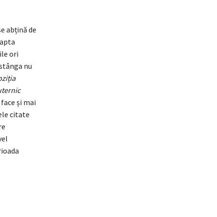
e abțină de
eapta
le ori
 stânga nu
ziția
uternic
face și mai
ele citate
re
vel
rioada