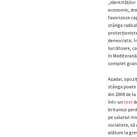
„identităților
economic, drea
favorizeze ca
stânga radical
protecționiste
democratic. În
lucrătoare, ca 
în Mediterană,
complet grani
Așadar, opoziți
stânga poate 
din 2009 de la
într-un
text
de
britanice pent
pe salariul mi
socialiste, să
alăture la gre