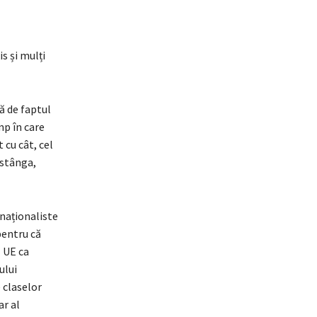
s și mulți
ă de faptul
mp în care
cu cât, cel
 stânga,
 naționaliste
 pentru că
ă UE ca
ului
 claselor
ar al