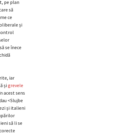
t, pe plan
care să
eme ce
oliberale și
control
selor
 să se înece
nchidă
ite, iar
ă și
grevele
în acest sens
ndau <Slujbe
i și italieni
upărilor
eni să li se
 corecte