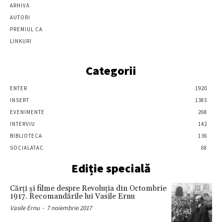
ARHIVĂ
AUTORI
PREMIUL CA
LINKURI
Categorii
ENTER
1920
INSERT
1385
EVENIMENTE
268
INTERVIU
142
BIBLIOTECA
136
SOCIALATAC
68
Ediție specială
Cărţi şi filme despre Revoluţia din Octombrie
1917. Recomandările lui Vasile Ernu
Vasile Ernu
-
7 noiembrie 2017