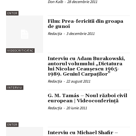
Don Kalb
-
28 decembrie 2011
ENTER
Film: Prea-fericitii din groapa
de gunoi
Redacția
-
3 decembrie 2011
VIDEOCRITICATAC
Interviu cu Adam Burakowski,
autorul volumului „Dictatura
lui Nicolae Ceauşescu 1965-
1989. Geniul Carpaţilor”
Redacția
-
22 august 2011
INTERVIU
G. M. Tamás – Noul război civil
european | Videoconferință
Redacția
-
20 iunie 2011
ENTER
Interviu cu Michael Shafir –