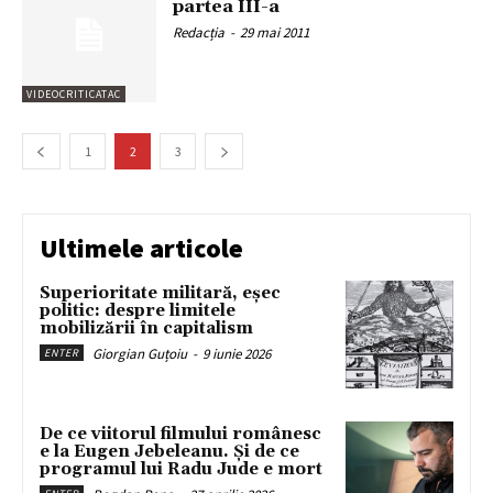
partea III-a
Redacția
-
29 mai 2011
VIDEOCRITICATAC
1
2
3
Ultimele articole
Superioritate militară, eșec
politic: despre limitele
mobilizării în capitalism
Giorgian Guțoiu
-
9 iunie 2026
ENTER
De ce viitorul filmului românesc
e la Eugen Jebeleanu. Și de ce
programul lui Radu Jude e mort