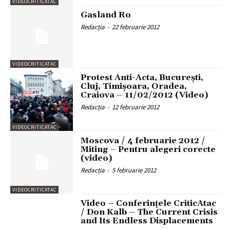
VIDEOCRITICATAC
Gasland Ro
Redacția
-
22 februarie 2012
VIDEOCRITICATAC
Protest Anti-Acta, Bucureşti,
Cluj, Timișoara, Oradea,
Craiova – 11/02/2012 (Video)
Redacția
-
12 februarie 2012
VIDEOCRITICATAC
Moscova / 4 februarie 2012 /
Miting – Pentru alegeri corecte
(video)
Redacția
-
5 februarie 2012
VIDEOCRITICATAC
Video – Conferinţele CriticAtac
/ Don Kalb – The Current Crisis
and Its Endless Displacements