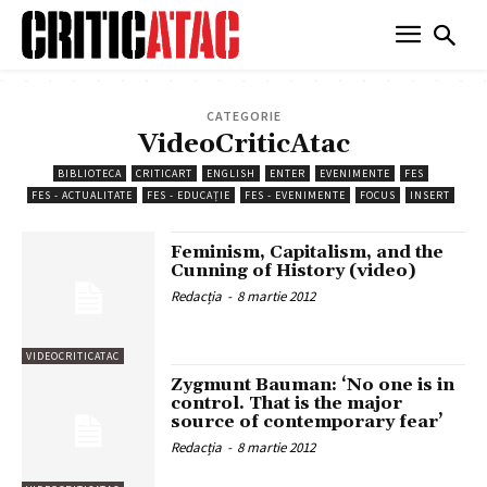
CATEGORIE
VideoCriticAtac
BIBLIOTECA
CRITICART
ENGLISH
ENTER
EVENIMENTE
FES
FES - ACTUALITATE
FES - EDUCAȚIE
FES - EVENIMENTE
FOCUS
INSERT
Feminism, Capitalism, and the
Cunning of History (video)
Redacția
-
8 martie 2012
VIDEOCRITICATAC
Zygmunt Bauman: ‘No one is in
control. That is the major
source of contemporary fear’
Redacția
-
8 martie 2012