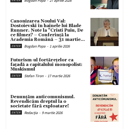
Bogdan Popa
-
27 aprilie 2026
ENTER
Canonizarea Noului Val:
Dostoievski în hainele lui Blade
Runner. Note la “Cristi Puiu, De
ce filmez? – Conferință la
Academia Română – 31 martie...
Bogdan Popa
-
1 aprilie 2026
ENTER
Futurism-ul fortărețelor ca
fațadă a capitalului monopolist:
Muskismul
Stefan Tiron
-
17 martie 2026
ENTER
Denunțăm anticomunismul.
Revendicăm dreptul la o
societate fără exploatare!
Redacția
-
9 martie 2026
ENTER