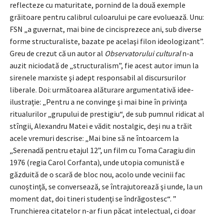
reflecteze cu maturitate, pornind de la două exemple
grăitoare pentru calibrul culoarului pe care evoluează. Unu:
FSN „a guvernat, mai bine de cincisprezece ani, sub diverse
forme structuraliste, bazate pe acelaşi filon ideologizant”.
Greu de crezut că un autor al
Observatorului cultural
n-a
auzit niciodată de „structuralism”, fie acest autor imun la
sirenele marxiste şi adept responsabil al discursurilor
liberale. Doi: următoarea alăturare argumentativă idee-
ilustraţie: „Pentru a ne convinge şi mai bine în privinţa
ritualurilor „grupului de prestigiu“, de sub pumnul ridicat al
stîngii, Alexandru Matei e vădit nostalgic, deşi nu a trăit
acele vremuri descrise: „Mai bine să ne întoarcem la
„Serenadă pentru etajul 12”, un film cu Toma Caragiu din
1976 (regia Carol Corfanta), unde utopia comunistă e
găzduită de o scară de bloc nou, acolo unde vecinii fac
cunoştinţă, se conversează, se întrajutorează şi unde, la un
moment dat, doi tineri studenţi se îndrăgostesc“. ”
Trunchierea citatelor n-ar fi un păcat intelectual, ci doar