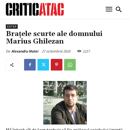
ENTER
Braţele scurte ale domnului
Marius Ghilezan
27 octombrie 2010
1217
De
Alexandru Matei
Mă întreb cît de larg trebuie să fie mijlocul spiritului (minţii,