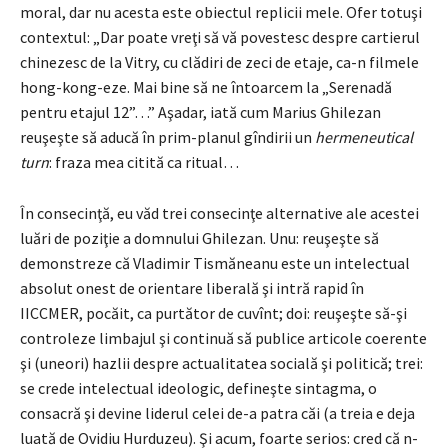
moral, dar nu acesta este obiectul replicii mele. Ofer totuşi
contextul: „Dar poate vreţi să vă povestesc despre cartierul
chinezesc de la Vitry, cu clădiri de zeci de etaje, ca-n filmele
hong-kong-eze. Mai bine să ne întoarcem la „Serenadă
pentru etajul 12”…” Aşadar, iată cum Marius Ghilezan
reuşeşte să aducă în prim-planul gîndirii un
hermeneutical
turn
: fraza mea citită ca ritual…
În consecinţă, eu văd trei consecinţe alternative ale acestei
luări de poziţie a domnului Ghilezan. Unu: reuşeşte să
demonstreze că Vladimir Tismăneanu este un intelectual
absolut onest de orientare liberală şi intră rapid în
IICCMER, pocăit, ca purtător de cuvînt; doi: reuşeşte să-şi
controleze limbajul şi continuă să publice articole coerente
şi (uneori) hazlii despre actualitatea socială şi politică; trei:
se crede intelectual ideologic, defineşte sintagma, o
consacră şi devine liderul celei de-a patra căi (a treia e deja
luată de Ovidiu Hurduzeu). Şi acum, foarte serios: cred că n-