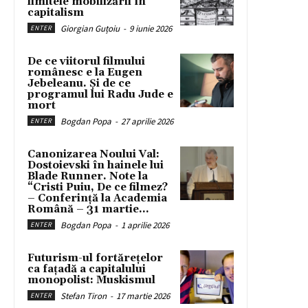
limitele mobilizării în
capitalism
Giorgian Guțoiu
-
9 iunie 2026
ENTER
De ce viitorul filmului
românesc e la Eugen
Jebeleanu. Și de ce
programul lui Radu Jude e
mort
Bogdan Popa
-
27 aprilie 2026
ENTER
Canonizarea Noului Val:
Dostoievski în hainele lui
Blade Runner. Note la
“Cristi Puiu, De ce filmez?
– Conferință la Academia
Română – 31 martie...
Bogdan Popa
-
1 aprilie 2026
ENTER
Futurism-ul fortărețelor
ca fațadă a capitalului
monopolist: Muskismul
Stefan Tiron
-
17 martie 2026
ENTER