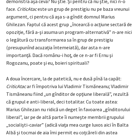
demonstra aşa ceva? Nu ştie. Şi pentru că nu ştie, nici n-o
face.
CriticAtac
este un grup de prestigiu nu pe baza vreunui
argument, ci pentru că aşa s-a gîndit domnul Marius
Ghilezan. Faptul că acest grup „încearcă o acţiune sectară de
opoziţie, fără a-şi asuma un program-alternativă” n-are nici
o legătură cu transformarea sa în grup de prestigiu
(presupunînd acuzaţia întemeiată), dar asta n-are
importanţă. Dacă românu-i hoţ, de ce n-ar fi Ernu şi
Rogozanu, poate şi eu, boieri spirituali?
A doua încercare, la de patetică, nu e dusă pînă la capăt:
CriticAtac
ar fi împotriva lui Vladimir Tismăneanu; Vladimir
Tismăneanu fiind „un gînditor de opţiune liberală”, rezultă
că grupul e anti-liberal, deci totalitar. Cu toate astea:
Marius Ghilezan nu ridică un deget în favoarea „gînditorului
liberal”, iar pe de altă parte îi numeşte membrii grupului
„socialişti-caviar” (adică viaţa mea curge luxos aici în Balta
Albă şi tocmai de aia îmi permit eu coţcăreli din astea