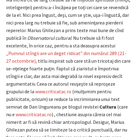
inteligenţei) pentru a-i încăpea pe toţi cei care se revendică
de la el. Nici prea îngust, deşi, cum se ştie, uşa-i îngustă, dar
nici prea larg nu trebuie să fie, sub ameninţarea pierderii
reperelor. Marius Ghilezan a prins texte mai bune de cînd
publică în
Observatorul cultural
. Nu trebuie să fi fost
excelente, în orice caz, pentru a sta deasupra acestui
„Pumnul stîngii are un deget ridicat” din numărul 289 (21-
27 octombrie),
titlu inspirat sub care stă un tricotaj din care
se-nţelege foarte puţin. Faptul că ziaristul e împotriva
stîngii e clar, dar asta mai degrabă la nivel expresiv decît
argumentativ. Ceea ce autorul reuşeşte să reproşeze
grupului de la
www.criticatac.ro
(mulţumim pentru
publicitate, oricum) se reduce la incriminarea unui text
semnat de Dan Ungureanu pe blogul revistei
Cultura
(care
nu e
www.criticatac.ro
) , chestiune asupra căreia cel mai
nimerit ar fi să revină chiar antropologul. Desigur, Marius
Ghilezan putea să se limiteze la o critică punctuală, dar nu