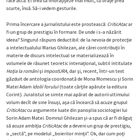
face asta. El vrea să îmbrăţişeze mai mult, cu braţe prea
scurte, însă. Să-i vedem gesturile.
Prima încercare a jurnalistului este prostească:
CriticAtac
ar
fi un grup de prestigiu în formare. De unde i s-a năzărit
ideea? Singurul răspuns deductibil: de la nevoia de protecţie
a intelectualului Marius Ghilezan, ale cărei contribuţii în
materie de discurs intelectual se materializează în
volumele de răsunet teoretic intenaţional, subtil intitulate
Hoţia la români
şi
ImpostURA
, dar şi, recent, într-un text
găzduit de antologia coordonată de Mona Momescu şi Sorin
Matei Adam
Idolii forului
(toate cărţile apărute la editura
Corint). Juralistul se simte mai apărat de autorii ultimului
volum decît de sine însuşi, aşa că încearcă să acuze grupul
CriticAtac
cu argumente luate din panoplia sociologiei lui
Sorin Adam Matei. Domnul Ghilezan şi-a spus că ar fi drăguţ
să acuze ambiţia
CriticAtac
de a deveni un grup de prestigiu,
o „sectă”, pe modelul „boierilor minţii”. Ok, dar cum poţi