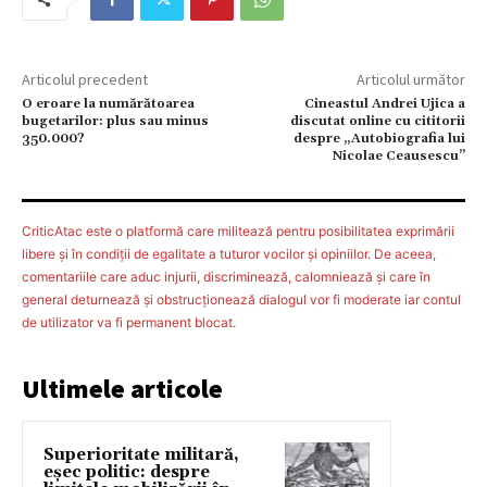
Articolul precedent
Articolul următor
O eroare la numărătoarea
Cineastul Andrei Ujica a
bugetarilor: plus sau minus
discutat online cu cititorii
350.000?
despre „Autobiografia lui
Nicolae Ceausescu”
CriticAtac este o platformă care militează pentru posibilitatea exprimării
libere şi în condiţii de egalitate a tuturor vocilor şi opiniilor. De aceea,
comentariile care aduc injurii, discriminează, calomniează şi care în
general deturnează şi obstrucţionează dialogul vor fi moderate iar contul
de utilizator va fi permanent blocat.
Ultimele articole
Superioritate militară,
eșec politic: despre