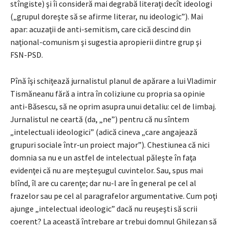
stîngiste) şi îi consideră mai degrabă literaţi decît ideologi
(„grupul doreşte să se afirme literar, nu ideologic”). Mai
apar: acuzaţii de anti-semitism, care cică descind din
naţional-comunism şi sugestia apropierii dintre grup şi
FSN-PSD.
Pînă îşi schiţează jurnalistul planul de apărare a lui Vladimir
Tismăneanu fără a intra în coliziune cu propria sa opinie
anti-Băsescu, să ne oprim asupra unui detaliu: cel de limbaj.
Jurnalistul ne ceartă (da, „ne”) pentru că nu sîntem
„intelectuali ideologici” (adică cineva „care angajează
grupuri sociale într-un proiect major”). Chestiunea că nici
domnia sa nu e un astfel de intelectual păleşte în faţa
evidenţei că nu are meşteşugul cuvintelor. Sau, spus mai
blînd, îl are cu carenţe; dar nu-l are în general pe cel al
frazelor sau pe cel al paragrafelor argumentative. Cum poţi
ajunge „intelectual ideologic” dacă nu reuşeşti să scrii
coerent? La această întrebare ar trebui domnul Ghilezan să