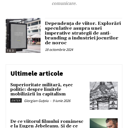
comunicare.
Dependența de viitor. Explorări
speculative asupra unei
imperative strategii de anti-
branding a industriei jocurilor
de noroc
18 octombrie 2024
T.B.D.
Ultimele articole
Superioritate militară, eșec
politic: despre limitele
mobilizării în capitalism
Giorgian Guțoiu
-
9 iunie 2026
ENTER
De ce viitorul filmului românesc
e la Eugen Jebeleanu. Și de ce