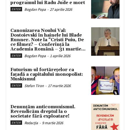
programul lui Radu Jude e mort
Bogdan Popa
-
27 aprilie 2026
ENTER
Canonizarea Noului Val:
Dostoievski în hainele lui Blade
Runner. Note la “Cristi Puiu, De
ce filmez? – Conferință la
Academia Română – 31 martie...
Bogdan Popa
-
1 aprilie 2026
ENTER
Futurism-ul fortărețelor ca
fațadă a capitalului monopolist:
Muskismul
Stefan Tiron
-
17 martie 2026
ENTER
Denunțăm anticomunismul.
Revendicăm dreptul la o
societate fără exploatare!
Redacția
-
9 martie 2026
ENTER