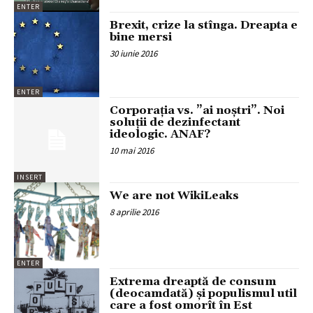
ENTER
Brexit, crize la stînga. Dreapta e
bine mersi
30 iunie 2016
ENTER
Corporația vs. ”ai noștri”. Noi
soluții de dezinfectant
ideologic. ANAF?
10 mai 2016
INSERT
We are not WikiLeaks
8 aprilie 2016
ENTER
Extrema dreaptă de consum
(deocamdată) și populismul util
care a fost omorît în Est