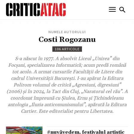
NUMELE AUTORULUI
Costi Rogozanu
106 ARTICOLE
S-a născut în 1977. A absolvit Liceul „Unirea” din
Focșani, specializarea Informatică; acum predă română
tot acolo. A urmat cursurile Facultății de Litere din
cadrul Universității București. I-au apărut la Editura
Polirom volumul de critică „Agresiuni, digresiuni”
(2006) şi în 2024, la Tact din Cluj, „Naratorul cel rău”. A
coordonat împreună cu Şiulea, Ernu şi Ţichindeleanu
antologia „Iluzia anticomunismului”, apărută la Editura
Cartier. Este editorialist pentru Libertatea.
#nuvăvedem, festivalul artistic