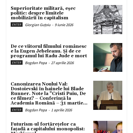
Superioritate militară, eșec
politic: despre limitele
mobilizării în capitalism
Giorgian Guțoiu
-
9 iunie 2026
ENTER
De ce viitorul filmului românesc
e la Eugen Jebeleanu. Și de ce
programul lui Radu Jude e mort
Bogdan Popa
-
27 aprilie 2026
ENTER
Canonizarea Noului Val:
Dostoievski în hainele lui Blade
Runner. Note la “Cristi Puiu, De
ce filmez? – Conferință la
Academia Română – 31 martie...
Bogdan Popa
-
1 aprilie 2026
ENTER
Futurism-ul fortărețelor ca
fațadă a capitalului monopolist: