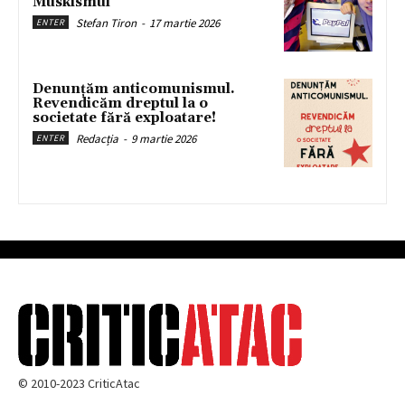
Muskismul
Stefan Tiron
-
17 martie 2026
ENTER
Denunțăm anticomunismul.
Revendicăm dreptul la o
societate fără exploatare!
Redacția
-
9 martie 2026
ENTER
© 2010-2023 CriticAtac