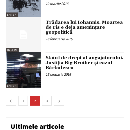
10 martie 2016
ENTER
Trădarea lui Iohannis. Moartea
de rîs e deja ameninţare
geopolitică
18 februarie 2016
INSERT
Statul de drept al angajatorului.
Justiţia Big Brother şi cazul
Bărbulescu
15 ianuarie 2016
ENTER
1
2
3
Ultimele articole