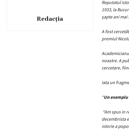
Reputatul isto
1933, la Bucu
şapte ani mai t
Redacția
A fost cercetăt
premiul Nicol
Academicianul 
noastre. A publ
cercetare, fiin
Iata un fragme
“
Un exemplu d
“Am spus in re
decembrista e
istorie a popo