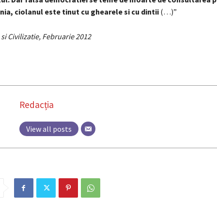
ia, ciolanul este tinut cu ghearele si cu dintii
(…)”
 si Civilizatie, Februarie 2012
Redacția
View all posts