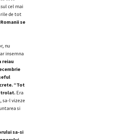
lsul cel mai
rile de tot
Romanii se
r, nu
n-ar insemna
 reiau
 decembrie
seful
ecrete. “Tot
trolat.
Era
, sa-l vizeze
untarea si
rului sa-si
poporului