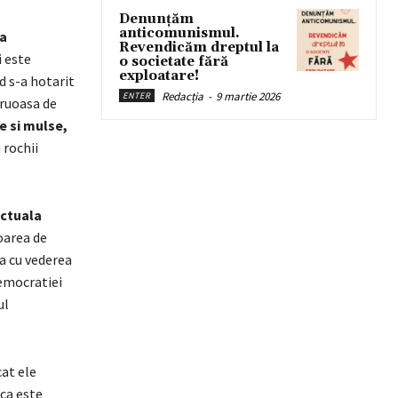
Denunțăm
anticomunismul.
ra
Revendicăm dreptul la
i este
o societate fără
exploatare!
nd s-a hotarit
Redacția
-
9 martie 2026
ENTER
truoasa de
e si mulse,
 rochii
actuala
oarea de
a cu vederea
democratiei
ul
cat ele
ca este