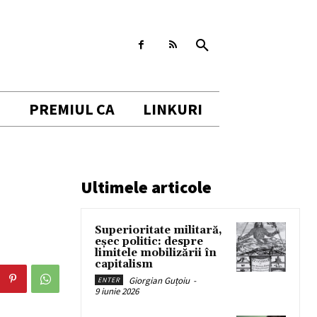
I
PREMIUL CA
LINKURI
Ultimele articole
Superioritate militară,
eșec politic: despre
limitele mobilizării în
capitalism
Giorgian Guțoiu
-
ENTER
9 iunie 2026