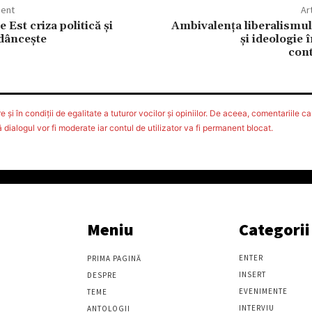
dent
Ar
 Est criza politică şi
Ambivalenţa liberalismulu
adânceşte
şi ideologie
con
 şi în condiţii de egalitate a tuturor vocilor şi opiniilor. De aceea, comentariile car
ialogul vor fi moderate iar contul de utilizator va fi permanent blocat.
Meniu
Categorii
ENTER
PRIMA PAGINĂ
INSERT
DESPRE
EVENIMENTE
TEME
INTERVIU
ANTOLOGII