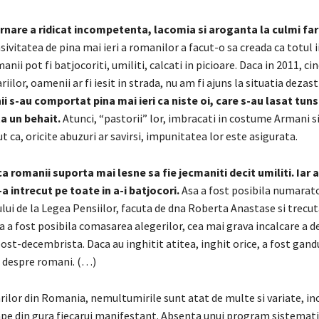
rnare a ridicat incompetenta, lacomia si aroganta la culmi fa
sivitatea de pina mai ieri a romanilor a facut-o sa creada ca totul i
nii pot fi batjocoriti, umiliti, calcati in picioare. Daca in 2011, ci
riilor, oamenii ar fi iesit in strada, nu am fi ajuns la situatia dezas
 s-au comportat pina mai ieri ca niste oi, care s-au lasat tuns
a un behait.
Atunci, “pastorii” lor, imbracati in costume Armani si
ut ca, oricite abuzuri ar savirsi, impunitatea lor este asigurata.
ca romanii suporta mai lesne sa fie jecmaniti decit umiliti. Iar 
a intrecut pe toate in a-i batjocori.
Asa a fost posibila numarat
ui de la Legea Pensiilor, facuta de dna Roberta Anastase si trecut
sa a fost posibila comasarea alegerilor, cea mai grava incalcare a 
ost-decembrista. Daca au inghitit atitea, inghit orice, a fost gand
 despre romani. (…)
rilor din Romania, nemultumirile sunt atat de multe si variate, in
pe din gura fiecarui manifestant. Absenta unui program sistemati