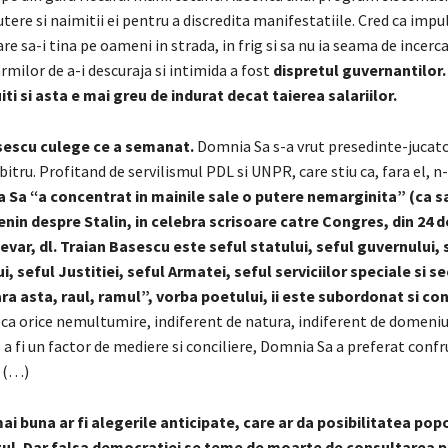
tere si naimitii ei pentru a discredita manifestatiile. Cred ca impu
are sa-i tina pe oameni in strada, in frig si sa nu ia seama de incerca
armilor de a-i descuraja si intimida a fost
dispretul guvernantilor.
iti si asta e mai greu de indurat decat taierea salariilor.
asescu culege ce a semanat.
Domnia Sa s-a vrut presedinte-jucato
itru. Profitand de servilismul PDL si UNPR, care stiu ca, fara el, 
 Sa “a concentrat in mainile sale o putere nemarginita” (ca sa
enin despre Stalin, in celebra scrisoare catre Congres, din 24
evar, dl. Traian Basescu este seful statului, seful guvernului, 
, seful Justitiei, seful Armatei, seful serviciilor speciale si s
ra asta, raul, ramul”, vorba poetului, ii este subordonat si con
, ca orice nemultumire, indiferent de natura, indiferent de domeniu
de a fi un factor de mediere si conciliere, Domnia Sa a preferat confr
. (…)
ai buna ar fi alegerile anticipate, care ar da posibilitatea popo
ul. Dar falsa democratiei se teme de moarte de consultarea 