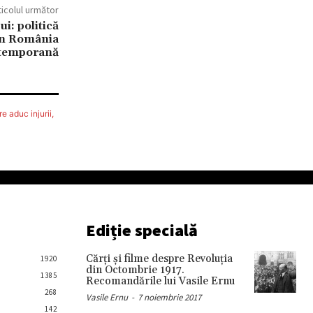
ticolul următor
i: politică
 în România
temporană
e aduc injurii,
Ediție specială
Cărţi şi filme despre Revoluţia
1920
din Octombrie 1917.
1385
Recomandările lui Vasile Ernu
268
Vasile Ernu
-
7 noiembrie 2017
142