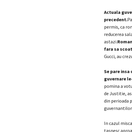
Actuala guve
precedent.
Pa
permis, ca roma
reducerea sala
astazi.
Romanii
fara sa scoat
Gucci, au crez
Se pare insa 
guvernare le-
pomina a votul
de Justitie, a
din perioada p
guvernantilor
In cazul misca
tasnesc aproa