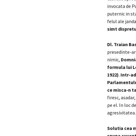
invocata de Pu
puternic in st
felul ale jand
simt dispretu
Dl. Traian B
presedinte-arb
nimic,
Domnia
formula lui L
1922)
.
Intr-ad
Parlamentului
ce misca-n ta
firesc, asadar
pe el. In loc 
agresivitatea
Solutia cea m
spuna cuvant