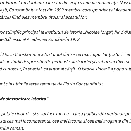
ric Florin Constantiniu a încetat din viaţă sâmbătă dimineaţă. Născut
reşti, Constantiniu a fost din 1999 membru corespondent al Acade
ârziu fiind ales membru titular al acestui for.
or ştiinţific principal la Institutul de Istorie „Nicolae Iorga”, fiind dis
ae Bălcescu al Academiei Române în 1972.
Florin Constantiniu a fost unul dintre cei mai importanţi istorici ai 
icat studii despre diferite perioade ale istoriei şi a abordat diverse 
d cunoscut, în special, ca autor al cărţii „O istorie sinceră a poporu
nt din ultimile texte semnate de Florin Constantiniu :
e sincronizare istorica
”
petate rinduri – si o voi face mereu – clasa politica din perioada po
ste cea mai incompetenta, cea mai lacoma si cea mai aroganta din 
rului roman.