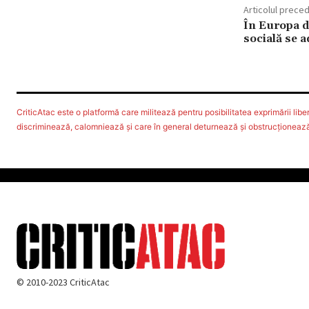
Articolul prece
În Europa de
socială se 
CriticAtac este o platformă care militează pentru posibilitatea exprimării libere
discriminează, calomniează şi care în general deturnează şi obstrucţionează d
© 2010-2023 CriticAtac