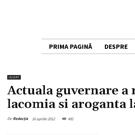
PRIMA PAGINĂ
DESPRE
INSERT
Actuala guvernare a 
lacomia si aroganta 
De
Redacția
16 aprilie 2012
492