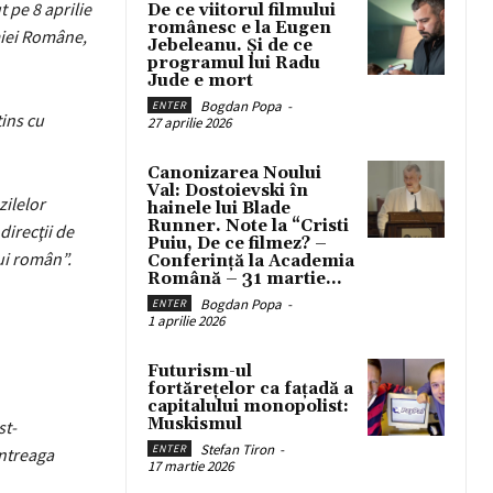
 pe 8 aprilie
De ce viitorul filmului
românesc e la Eugen
miei Române,
Jebeleanu. Și de ce
programul lui Radu
Jude e mort
Bogdan Popa
-
ENTER
tins cu
27 aprilie 2026
Canonizarea Noului
Val: Dostoievski în
zilelor
hainele lui Blade
Runner. Note la “Cristi
direcţii de
Puiu, De ce filmez? –
lui român”.
Conferință la Academia
Română – 31 martie...
Bogdan Popa
-
ENTER
1 aprilie 2026
Futurism-ul
fortărețelor ca fațadă a
capitalului monopolist:
Muskismul
st-
Stefan Tiron
-
ENTER
intreaga
17 martie 2026