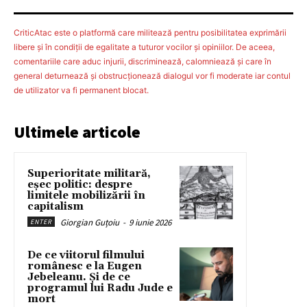
CriticAtac este o platformă care militează pentru posibilitatea exprimării
libere şi în condiţii de egalitate a tuturor vocilor şi opiniilor. De aceea,
comentariile care aduc injurii, discriminează, calomniează şi care în
general deturnează şi obstrucţionează dialogul vor fi moderate iar contul
de utilizator va fi permanent blocat.
Ultimele articole
Superioritate militară,
eșec politic: despre
limitele mobilizării în
capitalism
Giorgian Guțoiu
-
9 iunie 2026
ENTER
De ce viitorul filmului
românesc e la Eugen
Jebeleanu. Și de ce
programul lui Radu Jude e
mort