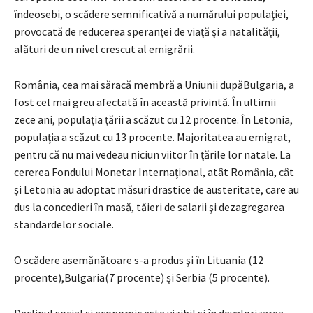
îndeosebi, o scădere semnificativă a numărului populaţiei,
provocată de reducerea speranţei de viaţă şi a natalităţii,
alături de un nivel crescut al emigrării.
România, cea mai săracă membră a Uniunii dupăBulgaria, a
fost cel mai greu afectată în această privintă. În ultimii
zece ani, populaţia ţării a scăzut cu 12 procente. În Letonia,
populaţia a scăzut cu 13 procente. Majoritatea au emigrat,
pentru că nu mai vedeau niciun viitor în ţările lor natale. La
cererea Fondului Monetar Internaţional, atât România, cât
şi Letonia au adoptat măsuri drastice de austeritate, care au
dus la concedieri în masă, tăieri de salarii şi dezagregarea
standardelor sociale.
O scădere asemănătoare s-a produs şi în Lituania (12
procente),Bulgaria(7 procente) şi Serbia (5 procente).
Declinul social şi economic este vizibil şi în devalorizarea