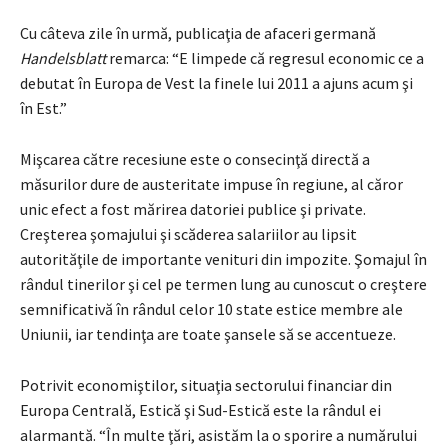
Cu câteva zile în urmă, publicaţia de afaceri germană
Handelsblatt
remarca: “E limpede că regresul economic ce a
debutat în Europa de Vest la finele lui 2011 a ajuns acum şi
în Est.”
Mişcarea către recesiune este o consecinţă directă a
măsurilor dure de austeritate impuse în regiune, al căror
unic efect a fost mărirea datoriei publice şi private.
Creşterea şomajului şi scăderea salariilor au lipsit
autorităţile de importante venituri din impozite. Şomajul în
rândul tinerilor şi cel pe termen lung au cunoscut o creştere
semnificativă în rândul celor 10 state estice membre ale
Uniunii, iar tendinţa are toate şansele să se accentueze.
Potrivit economiştilor, situaţia sectorului financiar din
Europa Centrală, Estică şi Sud-Estică este la rândul ei
alarmantă. “În multe ţări, asistăm la o sporire a numărului