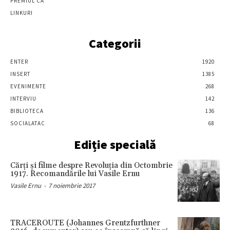
PREMIUL CA
LINKURI
Categorii
ENTER
1920
INSERT
1385
EVENIMENTE
268
INTERVIU
142
BIBLIOTECA
136
SOCIALATAC
68
Ediție specială
Cărţi şi filme despre Revoluţia din Octombrie
1917. Recomandările lui Vasile Ernu
Vasile Ernu
-
7 noiembrie 2017
TRACEROUTE (Johannes Grentzfurthner