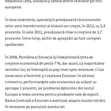
Republica Cehă, Slovacia şi câteva dintre celelalte ţări est-
europene.
În luna noiembrie, specialiştii prevăzuseră că economiile
celor zece membri estici ai Uniunii vor creşte, în 2012, cu 2,4
procente. În iulie 2011, prevăzuseră chiar o creştere de 3,7
procente. Între timp, astfel de aşteptări au fost complet
spulberate.
În 2008, România şi Slovacia îşi îndepliniseră ţinta de
creştere economică de peste 7 %, dar acum, ca majoritatea
vecinilor lor, se îndreaptă cu paşi mari spre recesiune. Criza
zonei euro a încetinit şi creşterea Estoniei. În ultimul
trimestru, performanţele sale economice au scăzut cu
aproape 1 procent, iar problema datoriilor din restul
Europei a redus cererea pentru produsele sale de export.
Banca Centrală a Estoniei a avertizat asupra riscului intrării
în recesiune pe parcursul acestui an.