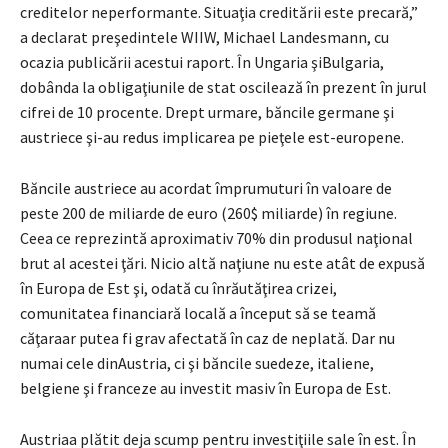
creditelor neperformante. Situaţia creditării este precară,”
a declarat preşedintele WIIW, Michael Landesmann, cu
ocazia publicării acestui raport. În Ungaria şiBulgaria,
dobânda la obligaţiunile de stat oscilează în prezent în jurul
cifrei de 10 procente. Drept urmare, băncile germane şi
austriece şi-au redus implicarea pe pieţele est-europene.
Băncile austriece au acordat împrumuturi în valoare de
peste 200 de miliarde de euro (260$ miliarde) în regiune.
Ceea ce reprezintă aproximativ 70% din produsul naţional
brut al acestei ţări. Nicio altă naţiune nu este atât de expusă
în Europa de Est şi, odată cu înrăutăţirea crizei,
comunitatea financiară locală a început să se teamă
căţaraar putea fi grav afectată în caz de neplată. Dar nu
numai cele dinAustria, ci şi băncile suedeze, italiene,
belgiene şi franceze au investit masiv în Europa de Est.
Austriaa plătit deja scump pentru investiţiile sale în est. În