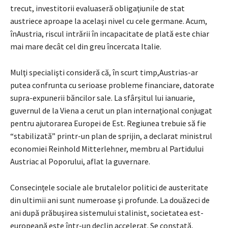
trecut, investitorii evaluaseră obligaţiunile de stat
austriece aproape la acelaşi nivel cu cele germane. Acum,
înAustria, riscul intrării în incapacitate de plată este chiar
mai mare decât cel din greu încercata Italie.
Mulţi specialişti consideră că, în scurt timp,Austrias-ar
putea confrunta cu serioase probleme financiare, datorate
supra-expunerii băncilor sale. La sfârşitul lui ianuarie,
guvernul de la Viena a cerut un plan internaţional conjugat
pentru ajutorarea Europei de Est. Regiunea trebuie să fie
“stabilizată” printr-un plan de sprijin, a declarat ministrul
economiei Reinhold Mitterlehner, membru al Partidului
Austriac al Poporului, aflat la guvernare.
Consecinţele sociale ale brutalelor politici de austeritate
din ultimii ani sunt numeroase şi profunde. La douăzeci de
ani după prăbuşirea sistemului stalinist, societatea est-
europeană este într-un declin accelerat. Se constată,