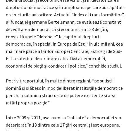
drepturilor democratice şi în amploarea pe care au căpătat-
o structurile autoritare. Actualul “index al transformărilor”,
al fundaţiei germane Bertelsmann, ce evaluează constant
dezvoltarea democratică şi economică a 128 de ţări,
constată unele “derapaje” la capitolul drepturi
democratice, în special în Europa de Est. “În ultimii ani, cea
mai mare parte a ţărilor Europei Centrale, Estice şi de Sud-
Est a suferit o deteriorare calitativă a democraţiei,
economiei de piaţă şi conducerii politice,” conchide studiul.
Potrivit raportului, în multe dintre regiuni, “populiştii
domină şi slăbesc în mod deliberat instituţiile democratice
pentru a submina structurile de putere existente şi a-şi
întări propria poziţie.”
Între 2009 şi 2011, aşa-numita “calitate” a democraţiei s-a
deteriorat în 13 dintre cele 17 ţări central şi est europene.