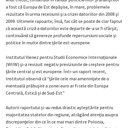
a fost că Europa de Est depăşise, în mare, problemele
rezultate în urma recesiunii şi a crizei datoriilor din 2008 şi
2009. Ultimele rapoarte, însă, fac cât se poate de clar faptul
că această criză a datoriilor este departe de-a se fi sfârşit,
continuând să genereze profunde repercursiuni sociale şi
politice în multe dintre ţările est-europene.
Institutul Vienez pentru Studii Economice Internaţionale
(WIIW) şi-a revizuit negativ previziunile de creştere pentru
ţările central şi est europene. Într-un raport recent,
Institutul observă că “ţările cele mai ameninţate de o
eventuală prăbuşire a zonei euro ar fi cele din Europa
Centrală, Estică şi de Sud-Est.”
Autorii raportului şi-au redus drastic aşteptările pentru
majoritatea statelor din regiune, atrăgând atenţia asupra
discrepanţelor din ce în ce mai mari dintre Polonia,