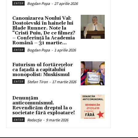
Bogdan Popa
-
27 aprilie 2026
ENTER
Canonizarea Noului Val:
Dostoievski în hainele lui
Blade Runner. Note la
“Cristi Puiu, De ce filmez?
– Conferință la Academia
Română – 31 martie...
Bogdan Popa
-
1 aprilie 2026
ENTER
Futurism-ul fortărețelor
ca fațadă a capitalului
monopolist: Muskismul
Stefan Tiron
-
17 martie 2026
ENTER
Denunțăm
anticomunismul.
Revendicăm dreptul la o
societate fără exploatare!
Redacția
-
9 martie 2026
ENTER