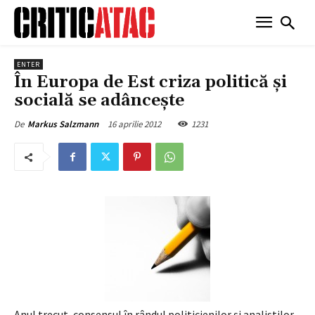
ENTER
În Europa de Est criza politică şi
socială se adânceşte
16 aprilie 2012
1231
De
Markus Salzmann
Anul trecut, consensul în rândul politicienilor şi analiştilor