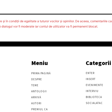
 şi în condiţii de egalitate a tuturor vocilor şi opiniilor. De aceea, comentariile car
ialogul vor fi moderate iar contul de utilizator va fi permanent blocat.
Meniu
Categorii
ENTER
PRIMA PAGINĂ
INSERT
DESPRE
EVENIMENTE
TEME
INTERVIU
ANTOLOGII
BIBLIOTECA
ARHIVĂ
SOCIALATAC
AUTORI
PREMIUL CA