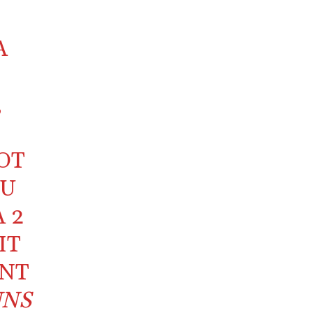
A
R
,
OT
NU
 2
IT
UNT
UNS