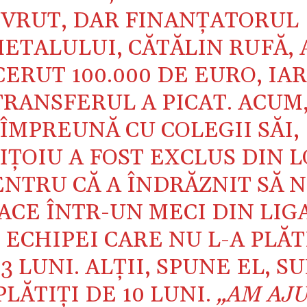
VRUT, DAR FINANŢATORUL
ETALULUI, CĂTĂLIN RUFĂ, 
CERUT 100.000 DE EURO, IA
TRANSFERUL A PICAT. ACUM
ÎMPREUNĂ CU COLEGII SĂI,
IŢOIU A FOST EXCLUS DIN L
ENTRU CĂ A ÎNDRĂZNIT SĂ 
ACE ÎNTR-UN MECI DIN LIGA
 ECHIPEI CARE NU L-A PLĂT
3 LUNI. ALŢII, SPUNE EL, S
LĂTIŢI DE 10 LUNI.
„AM AJ