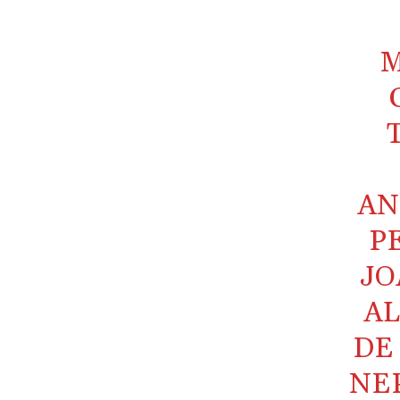
M
AN
P
JO
AL
DE 
NEP