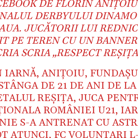
CEBOOK DE FLORIN ANIŢOIU
INALUL DERBYULUI DINAMO
AUA. JUCĂTORII LUI REDNIC
IT PE TEREN CU UN BANNER
CRIA SCRIA „RESPECT REŞIŢA
N IARNĂ, ANIŢOIU, FUNDAŞ
STÂNGA DE 21 DE ANI DE LA
TALUL REŞIŢA, JUCA PENT
IONALA ROMÂNIEI U21, IAR
NIE S-A ANTRENAT CU ASTR
T ATUNCI, FC VOLUNTARI L