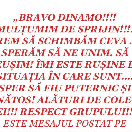
„BRAVO DINAMO!!!!
MULŢUMIM DE SPRIJIN!!!
REM SĂ SCHIMBĂM CEVA 
SPERĂM SĂ NE UNIM. SĂ
UŞIM! ÎMI ESTE RUŞINE 
SITUAŢIA ÎN CARE SUNT…
SPER SĂ FIU PUTERNIC ŞI
NĂTOS! ALĂTURI DE COLE
I!!! RESPECT GRUPULUI!!
ESTE MESAJUL POSTAT PE