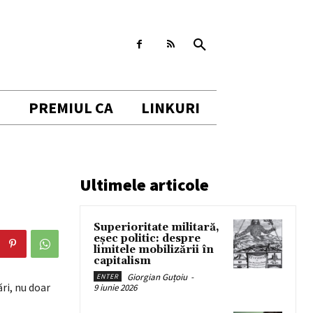
I
PREMIUL CA
LINKURI
Ultimele articole
Superioritate militară,
eșec politic: despre
limitele mobilizării în
capitalism
Giorgian Guțoiu
-
ENTER
ări, nu doar
9 iunie 2026