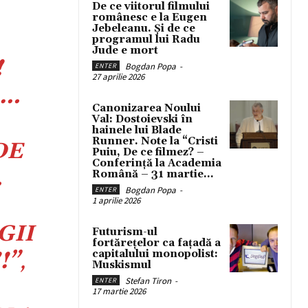
De ce viitorul filmului
românesc e la Eugen
Jebeleanu. Și de ce
programul lui Radu
Jude e mort
!
Bogdan Popa
-
ENTER
27 aprilie 2026
….
Canonizarea Noului
Val: Dostoievski în
hainele lui Blade
Runner. Note la “Cristi
DE
Puiu, De ce filmez? –
Conferință la Academia
.
Română – 31 martie...
Bogdan Popa
-
ENTER
1 aprilie 2026
GII
Futurism-ul
fortărețelor ca fațadă a
!”
,
capitalului monopolist:
Muskismul
Stefan Tiron
-
ENTER
17 martie 2026