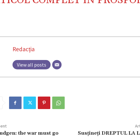
RTICOL COMPLET ÎN
PROSPO
Redacția
View all posts
dent
Ar
udgen: the war must go
Susţineţi DREPTUL LA 