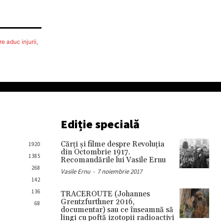
e aduc injurii,
Ediție specială
Cărţi şi filme despre Revoluţia
1920
din Octombrie 1917.
1385
Recomandările lui Vasile Ernu
268
Vasile Ernu
-
7 noiembrie 2017
142
136
TRACEROUTE (Johannes
Grentzfurthner 2016,
68
documentar) sau ce înseamnă să
lingi cu poftă izotopii radioactivi