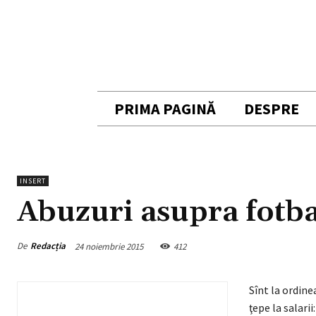
PRIMA PAGINĂ
DESPRE
INSERT
Abuzuri asupra fotbal
De
Redacția
24 noiembrie 2015
412
Sînt la ordine
ţepe la salarii: