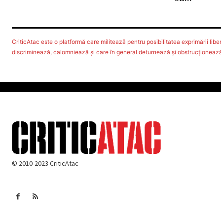
CriticAtac este o platformă care militează pentru posibilitatea exprimării libere
discriminează, calomniează şi care în general deturnează şi obstrucţionează d
© 2010-2023 CriticAtac