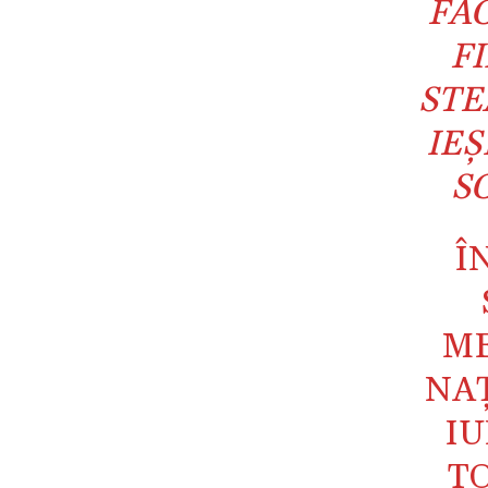
FA
F
STE
IEŞ
S
Î
ME
NAŢ
IU
TO