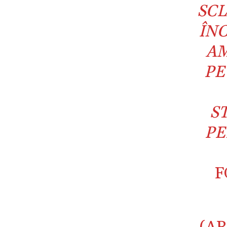
SCL
ÎNC
AM
PE
S
PE
F