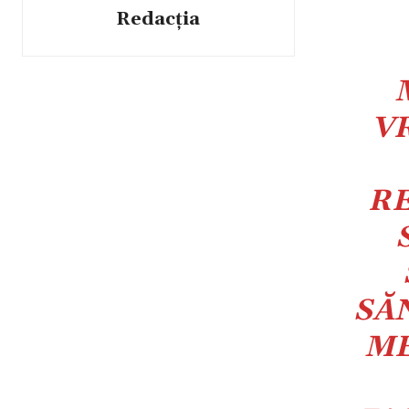
Redacția
V
RE
SĂ
ME