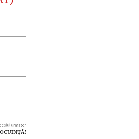
RT
)
ticolul următor
LOCUINŢĂ!