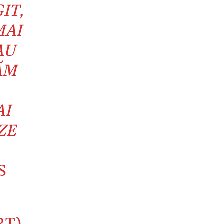
IT,
MAI
AU
ĂM
AI
ZE
S