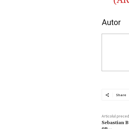
(A
Autor
Share
Articolul prece
Sebastian B
on…