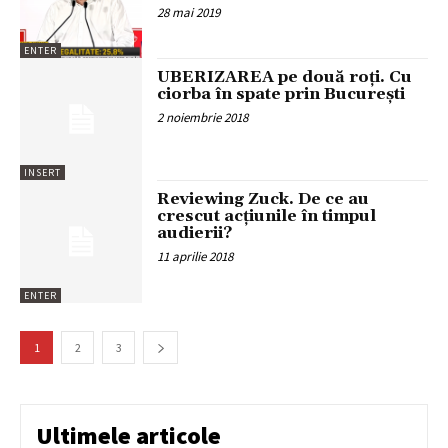
28 mai 2019
ENTER
UBERIZAREA pe două roți. Cu
ciorba în spate prin București
2 noiembrie 2018
INSERT
Reviewing Zuck. De ce au
crescut acțiunile în timpul
audierii?
11 aprilie 2018
ENTER
1
2
3
Ultimele articole