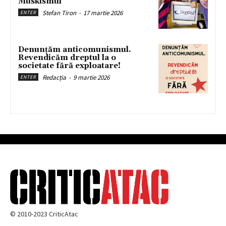
Muskismul
Stefan Tiron
-
17 martie 2026
ENTER
Denunțăm anticomunismul.
Revendicăm dreptul la o
societate fără exploatare!
Redacția
-
9 martie 2026
ENTER
© 2010-2023 CriticAtac