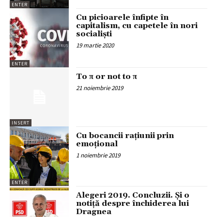
ENTER
Cu picioarele înfipte în
capitalism, cu capetele în nori
socialişti
19 martie 2020
ENTER
To π or not to π
21 noiembrie 2019
INSERT
Cu bocancii rațiunii prin
emoțional
1 noiembrie 2019
ENTER
Alegeri 2019. Concluzii. Și o
notiță despre închiderea lui
Dragnea