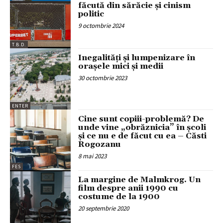
făcută din sărăcie și cinism
politic
9 octombrie 2024
T.B.D.
Inegalități și lumpenizare în
orașele mici și medii
30 octombrie 2023
ENTER
Cine sunt copiii-problemă? De
unde vine „obrăznicia” în școli
și ce nu e de făcut cu ea – Căsti
Rogozanu
8 mai 2023
FES
La margine de Malmkrog. Un
film despre anii 1990 cu
costume de la 1900
20 septembrie 2020