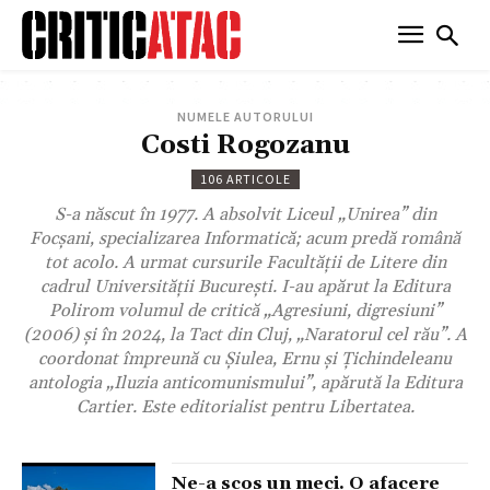
NUMELE AUTORULUI
Costi Rogozanu
106 ARTICOLE
S-a născut în 1977. A absolvit Liceul „Unirea” din
Focșani, specializarea Informatică; acum predă română
tot acolo. A urmat cursurile Facultății de Litere din
cadrul Universității București. I-au apărut la Editura
Polirom volumul de critică „Agresiuni, digresiuni”
(2006) şi în 2024, la Tact din Cluj, „Naratorul cel rău”. A
coordonat împreună cu Şiulea, Ernu şi Ţichindeleanu
antologia „Iluzia anticomunismului”, apărută la Editura
Cartier. Este editorialist pentru Libertatea.
Ne-a scos un meci. O afacere