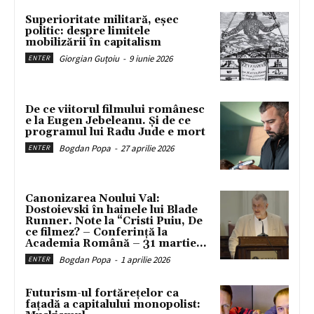
Superioritate militară, eșec
politic: despre limitele
mobilizării în capitalism
Giorgian Guțoiu
-
9 iunie 2026
ENTER
De ce viitorul filmului românesc
e la Eugen Jebeleanu. Și de ce
programul lui Radu Jude e mort
Bogdan Popa
-
27 aprilie 2026
ENTER
Canonizarea Noului Val:
Dostoievski în hainele lui Blade
Runner. Note la “Cristi Puiu, De
ce filmez? – Conferință la
Academia Română – 31 martie...
Bogdan Popa
-
1 aprilie 2026
ENTER
Futurism-ul fortărețelor ca
fațadă a capitalului monopolist: