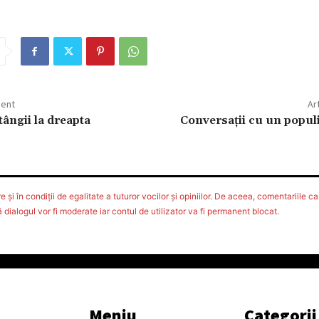
dent
Ar
ângii la dreapta
Conversații cu un popul
 şi în condiţii de egalitate a tuturor vocilor şi opiniilor. De aceea, comentariile car
ialogul vor fi moderate iar contul de utilizator va fi permanent blocat.
Meniu
Categorii