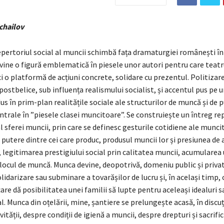
chailov
epertoriul social al muncii schimbă fața dramaturgiei românești în a
ine o figură emblematică în piesele unor autori pentru care teatr
 ci o platformă de acțiuni concrete, solidare cu prezentul. Politizar
ostbelice, sub influența realismului socialist, și accentul pus pe 
us în prim-plan realitățile sociale ale structurilor de muncă și de p
trale în ”piesele clasei muncitoare”. Se construiește un întreg re
 sferei muncii, prin care se definesc gesturile cotidiene ale muncit
 putere dintre cei care produc, produsul muncii lor și presiunea de 
legitimarea prestigiului social prin calitatea muncii, acumularea 
locul de muncă. Munca devine, deopotrivă, domeniu public și privat
solidarizare sau subminare a tovarășilor de lucru și, în același timp,
care dă posibilitatea unei familii să lupte pentru aceleași idealuri s
l. Munca din oțelării, mine, șantiere se prelungește acasă, în discuț
ității, despre condiții de igienă a muncii, despre drepturi și sacrifi