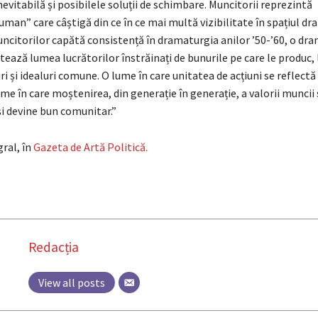
evitabilă și posibilele soluții de schimbare. Muncitorii reprezintă
man” care câștigă din ce în ce mai multă vizibilitate în spațiul dr
ncitorilor capătă consistență în dramaturgia anilor ’50-’60, o dr
ează lumea lucrătorilor înstrăinați de bunurile pe care le produc,
i și idealuri comune. O lume în care unitatea de acțiuni se reflectă
lume în care moștenirea, din generație în generație, a valorii muncii 
i devine bun comunitar.”
ral, în
Gazeta de Artă Politică.
Redacția
View all posts