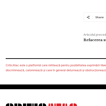
Share
Articolul prece
Refacerea st
CriticAtac este o platformă care militează pentru posibilitatea exprimării libere
discriminează, calomniează şi care în general deturnează şi obstrucţionează d