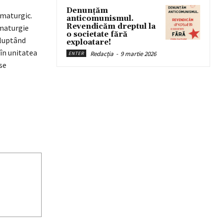
Denunțăm
amaturgic.
anticomunismul.
Revendicăm dreptul la
amaturgie
o societate fără
 luptând
exploatare!
 în unitatea
Redacția
-
9 martie 2026
ENTER
se