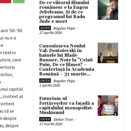
De ce viitorul filmului
românesc e la Eugen
Jebeleanu. Și de ce
programul lui Radu
Jude e mort
Bogdan Popa
-
ENTER
nii ’50-’60.
27 aprilie 2026
ul nu e o
ea
Canonizarea Noului
Val: Dostoievski în
un teatru
hainele lui Blade
utere, care
Runner. Note la “Cristi
Puiu, De ce filmez? –
pertoriu
Conferință la Academia
orilor,
Română – 31 martie...
Bogdan Popa
-
a
ENTER
1 aprilie 2026
unui capital
, context al
Futurism-ul
 context
fortărețelor ca fațadă a
capitalului monopolist:
au să se
Muskismul
ii despre
Stefan Tiron
-
ENTER
17 martie 2026
ciu, despre