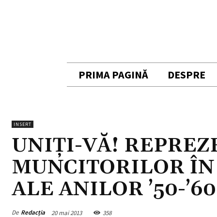
PRIMA PAGINĂ
DESPRE
INSERT
UNIȚI-VĂ! REPRE
MUNCITORILOR ÎN
ALE ANILOR ’50-’60
De
Redacția
20 mai 2013
358