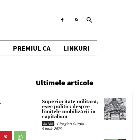
I
PREMIUL CA
LINKURI
Ultimele articole
Superioritate militară,
U
eșec politic: despre
limitele mobilizării în
capitalism
Giorgian Guțoiu
-
ENTER
9 iunie 2026