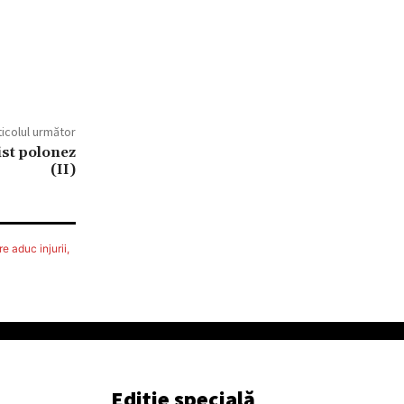
ticolul următor
ist polonez
(II)
e aduc injurii,
Ediție specială