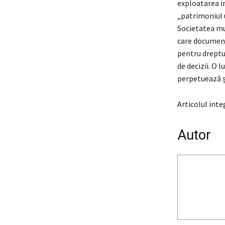
exploatarea in
„patrimoniul u
Societatea mu
care document
pentru dreptur
de decizii. O 
perpetuează ș
Articolul integ
Autor