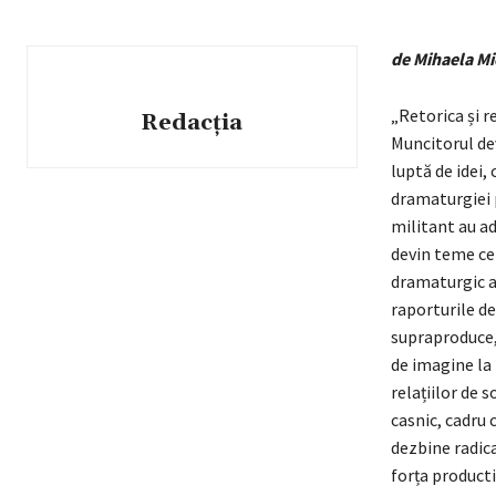
de Mihaela Mi
„Retorica și r
Redacția
Muncitorul dev
luptă de idei,
dramaturgiei p
militant au ad
devin teme cen
dramaturgic al
raporturile de
supraproduce, 
de imagine la 
relațiilor de 
casnic, cadru 
dezbine radica
forța productiv