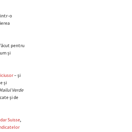
dintr-o
ierea
 făcut pentru
cum și
ciusor
– și
e și
Mailul Verde
cate și de
idar Suisse
,
ndicatelor