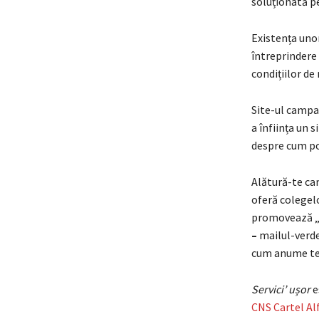
soluționată pe 
Existența unor
întreprindere
condițiilor de
Site-ul campan
a înființa un 
despre cum poa
Alătură-te ca
oferă colegel
promovează „Ma
–
mailul-verd
cum anume te 
Servici’ ușor
e
CNS Cartel Al