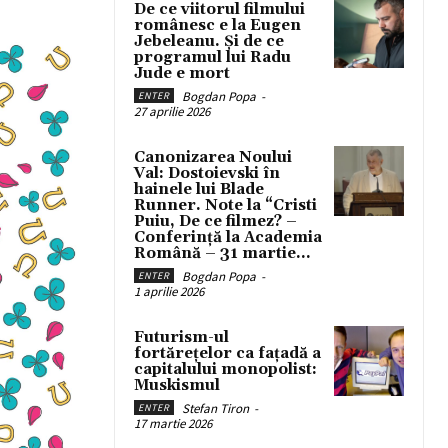
De ce viitorul filmului
românesc e la Eugen
Jebeleanu. Și de ce
programul lui Radu
Jude e mort
Bogdan Popa
-
ENTER
27 aprilie 2026
Canonizarea Noului
Val: Dostoievski în
hainele lui Blade
Runner. Note la “Cristi
Puiu, De ce filmez? –
Conferință la Academia
Română – 31 martie...
Bogdan Popa
-
ENTER
1 aprilie 2026
Futurism-ul
fortărețelor ca fațadă a
capitalului monopolist:
Muskismul
Stefan Tiron
-
ENTER
17 martie 2026