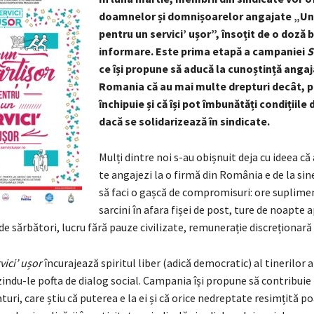
doamnelor și domnișoarelor angajate „Un
pentru un servici’ ușor”, însoțit de o doză 
informare. Este prima etapă a campaniei
S
ce își propune să aducă la cunoștință angaja
Romania că au mai multe drepturi decât, pr
închipuie și că își pot îmbunătăți condițiile 
dacă se solidarizează în sindicate.
Mulți dintre noi s-au obișnuit deja cu ideea că
te angajezi la o firmă din România e de la sine
să faci o gașcă de compromisuri: ore suplime
sarcini în afara fișei de post, ture de noapte 
e sărbători, lucru fără pauze civilizate, remunerație discreționară 
vici’ ușor
încurajează spiritul liber (adică democratic) al tinerilor a
indu-le pofta de dialog social. Campania își propune să contribuie
turi, care știu că puterea e la ei și că orice nedreptate resimțită po