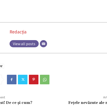
Redacția
View all posts
DE
dent
Ar
st! De ce și cum?
Fețele nevăzute ale 