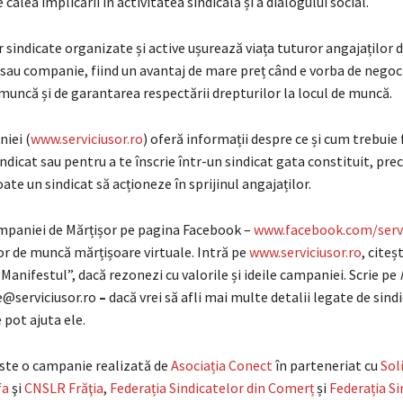
calea implicării în activitatea sindicală și a dialogului social.
 sindicate organizate și active ușurează viața tuturor angajaților 
 sau companie, fiind un avantaj de mare preț când e vorba de negoc
 muncă și de garantarea respectării drepturilor la locul de muncă.
iei (
www.serviciusor.ro
) oferă informații despre ce și cum trebuie
sindicat sau pentru a te înscrie într-un sindicat gata constituit, pre
te un sindicat să acționeze în sprijinul angajaților.
mpaniei de Mărțișor pe pagina Facebook –
www.facebook.com/servi
or de muncă mărțișoare virtuale. Intră pe
www.serviciusor.ro
, citeșt
nifestul”, dacă rezonezi cu valorile și ideile campaniei. Scrie pe
e@serviciusor.ro
–
dacă vrei să afli mai multe detalii legate de sindi
pot ajuta ele.
ste o campanie realizată de
Asociația Conect
în parteneriat cu
Sol
fa
şi
CNSLR Frăţia
,
Federația Sindicatelor din Comerț
și
Federația Si