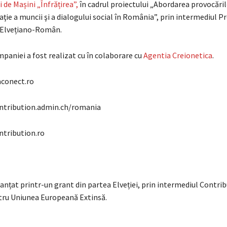
i de Mașini „Înfrățirea”,
în cadrul proiectului „Abordarea provocări
aţie a muncii şi a dialogului social în România”, prin intermediul 
 Elvețiano-Român.
paniei a fost realizat cu în colaborare cu
Agentia Creionetica
.
aconect.ro
ntribution.admin.ch/romania
tribution.ro
anțat printr-un grant din partea Elveției, prin intermediul Contrib
tru Uniunea Europeană Extinsă.