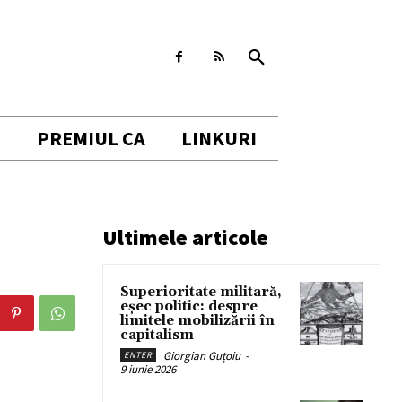
I
PREMIUL CA
LINKURI
Ultimele articole
Superioritate militară,
eșec politic: despre
limitele mobilizării în
capitalism
Giorgian Guțoiu
-
ENTER
9 iunie 2026