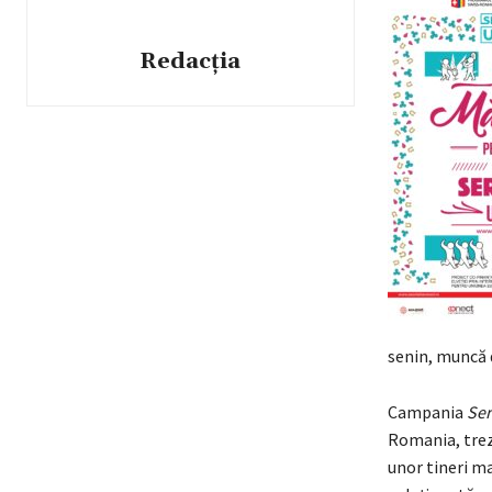
Redacția
senin, muncă d
Campania
Ser
Romania, trez
unor tineri ma