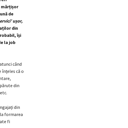
 mărțișor
bună de
ervici’ ușor,
ților din
obabil, își
de la job
 atunci când
 înțeles că o
ntare,
apărute din
etc.
ngajați din
 la formarea
ate fi