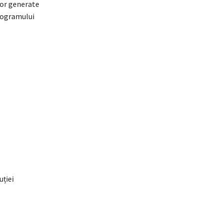
lor generate
Programului
uției