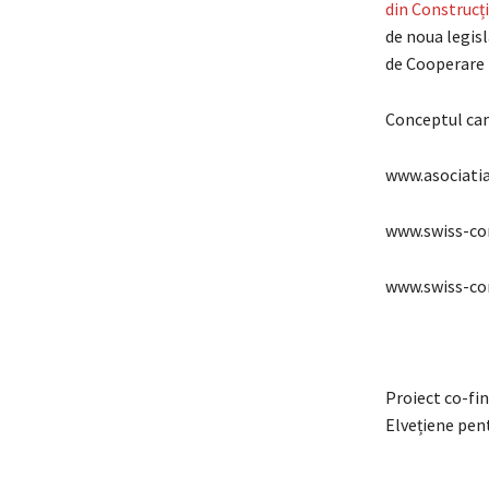
din Construcți
de noua legisl
de Cooperare
Conceptul cam
www.asociati
www.swiss-co
www.swiss-con
Proiect co-fin
Elvețiene pen