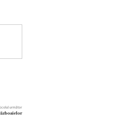
ticolul următor
războaielor