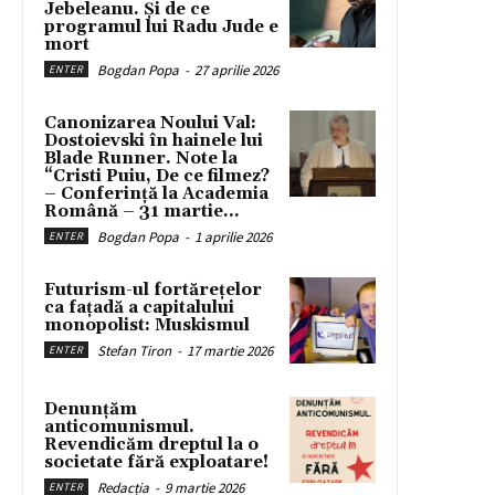
Jebeleanu. Și de ce
programul lui Radu Jude e
mort
Bogdan Popa
-
27 aprilie 2026
ENTER
Canonizarea Noului Val:
Dostoievski în hainele lui
Blade Runner. Note la
“Cristi Puiu, De ce filmez?
– Conferință la Academia
Română – 31 martie...
Bogdan Popa
-
1 aprilie 2026
ENTER
Futurism-ul fortărețelor
ca fațadă a capitalului
monopolist: Muskismul
Stefan Tiron
-
17 martie 2026
ENTER
Denunțăm
anticomunismul.
Revendicăm dreptul la o
societate fără exploatare!
Redacția
-
9 martie 2026
ENTER