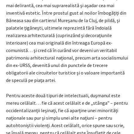
mai delirantă, cea mai suprarealistă şi aşadar cea mai
inventivă estetic. Între prostul gust al noilor îmbogăţiţi din
Băneasa sau din cartierul Mureşanu de la Cluj, de pildă, şi
palatele ţigăneşti, ultimele reprezintă fără îndoială
realizarea arhitecturală (cuprinzând şi decoraţiunile
interioare) cea mai originală din întreaga Europă ex-
comunistă… şi cred că în curând vor deveni un veritabil
patrimoniu arhitectural naţional, precum arta socialismului
din ex-URSS, devenită unul din punctele de trecere
obligatorii ale circuitelor turistice şi o valoare importantă
de speculă pe piaţa artei.
Pentru aceste două tipuri de intelectuali, duşmanul este
mereu celălalt… fie că acest celălalt e de „stânga” – pentru
occidentalizanţii leşinaţi, fie că aparţine unei minorităţi
naţionale sau pur şi simplu unei alte naţiuni – pentru
autohtoniştii violenţi. Acest celălalt, orice spune sau scrie,
se înşală mereu, pentru că celălalt este însufleţit de cele