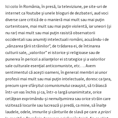
Ici colo în România, în presă, la televiziune, pe site-uri de
internet ca Youtube şi unele bloguri de dezbateri, aud voci
diverse care critică de o manieră mai mult sau mai puţin
curtenitoare, mai mult sau mai puţin violentă, iar uneori (şi
nu rar) mai mult sau mai puţin rasistă observatorii
occidentali sau anumiţi intelectuali români, acuzându-i de
„vânzarea ţării străinilor”, de trădarea ei, de întinarea
culturii sale, „valorilor” ei istorice şi religioase sau de
punerea în pericol a alianţelor ei strategice şi a valorilor
sale culturale esenţial anticomuniste, etc…. Avem
sentimentul că aceşti oameni, în general membri ai unor
profesii mai mult sau mai puţin intelectuale, doresc ca ţara,
precum spre sfârşitul comunismului ceauşist, să trăiască
într-un vas închis şi ca, într-o largă unanimitate, orice
cetăţean exprimându-şi nemulţumirea sau orice străin care
vizitează locurile sau lucrează şi predă, ca mine, să înalţe
laudele, odele, imnurile şi cânturile de slavă pe care
a priori