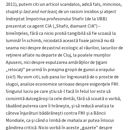
2011), putem citi un articol scandalos, adică fals, mincinos,
stupid şi
last and not least
, de un rasism insidios şi abject
îndreptat împotriva profesorului Shafir (de la UBB)
prezentat ca agent CIA („Shafir, diamant CIA”) –
bineînţeles, fără ca nicio probă tangibilă să fie scoasă la
lumină! În schimb, niciodată această foaie jalnică nu dă
seama nici despre dezastrul ecologic al râurilor, lacurilor de
reţinere aflate nu departe de Cluj, la poalele munţilor
Apuseni, nici despre expulzarea amărâţilor de ţigani
„relocaţi” pe urmă în preajma gropii de gunoi a oraşului
(sic!). Nu vom citi, sub pana lor îngreunată de o prostie de
slugoi, analize economice serioase despre exigenţele FMI.
Singurul lucru pe care ştiu să-l facă în felul lor este să
consimtă dulcegăroşi la cele dintâi, fără să scoată o vorbă,
lăudând puterea care îi hrăneşte, şi să reducă analiza la
câteva înjurături bădărăneşti contra FMI şi a Băncii
Mondiale, ca şi când o limbă de mahala ar putea înlocui
gândirea critică. Nicio vorbă în aceste „gazete” despre