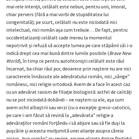
mai rele intenţii, celălalt este nebun, pentru unii, imoral,
chiar pervers (fără a mai vorbi de stupiditatea lui
congenitală); pe scurt, celălalt nu este niciodată nici
intelectual, nici român aşa cum trebuie… De fapt, pentru
occidentalizanţi celălalt cade mereu la momentul
nepotrivit şi refuză să accepte lumea pe care stăpânii săi i-o
indică drept cea mai bună dintre lumile posibile (
Brave New
World
), în timp ce pentru autohtonişti celălalt este răul
încarnat, ba chiar răul pur, deoarece prin naştere nu are nici
caracterele înnăscute ale adevăratului român, nici „sânge”
românesc, nici religie ortodoxă. Avem de a face în acest caz
cu un adevărat rasism de filiaţie biologistă: astfel de calităţi
nu se pot niciodată dobândi – ne naştem cu ele, aşa cum
avem ochii albaştrii sau verzi (cu o excepţie: greco-catolicii,
pe care i-am făcut să revină la „adevărata” religie a
adevăraţilor români forţându-i să abjure sau să fie duşi la
puşcărie şi aceasta mulţumită unei alianţe asupra căreia
niciun „bun român” nu revine, anume alianţa dintre Partidul