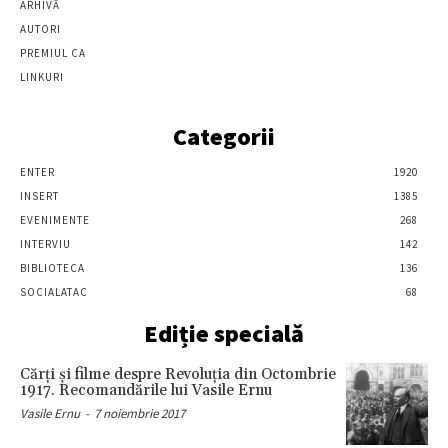
ARHIVĂ
AUTORI
PREMIUL CA
LINKURI
Categorii
ENTER
1920
INSERT
1385
EVENIMENTE
268
INTERVIU
142
BIBLIOTECA
136
SOCIALATAC
68
Ediție specială
Cărţi şi filme despre Revoluţia din Octombrie
1917. Recomandările lui Vasile Ernu
Vasile Ernu
-
7 noiembrie 2017