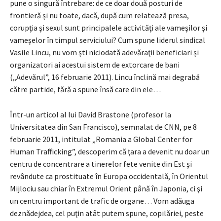
pune o singură întrebare: de ce doar două posturi de
frontieră şi nu toate, dacă, după cum relatează presa,
corupţia şi sexul sunt principalele activităţi ale vameşilor şi
vameşelor în timpul serviciului? Cum spune liderul sindical
Vasile Lincu, nu vom şti niciodată adevăraţii beneficiari şi
organizatori ai acestui sistem de extorcare de bani
(„Adevărul”, 16 februarie 2011). Lincu înclină mai degrabă
către partide, fără a spune însă care din ele…
Într-un articol al lui David Brastone (profesor la
Universitatea din San Francisco), semnalat de CNN, pe 8
februarie 2011, intitulat „Romania a Global Center for
Human Trafficking”, descoperim că ţara a devenit nu doar un
centru de concentrare a tinerelor fete venite din Est şi
revândute ca prostituate în Europa occidentală, în Orientul
Mijlociu sau chiar în Extremul Orient până în Japonia, ci şi
un centru important de trafic de organe… Vom adăuga
deznădejdea, cel puţin atât putem spune, copilăriei, peste