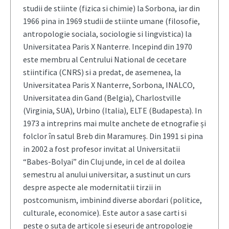
studii de stiinte (fizica si chimie) la Sorbona, iar din
1966 pina in 1969 studii de stiinte umane (filosofie,
antropologie sociala, sociologie si lingvistica) la
Universitatea Paris X Nanterre. Incepind din 1970
este membru al Centrului National de cecetare
stiintifica (CNRS) si a predat, de asemenea, la
Universitatea Paris X Nanterre, Sorbona, INALCO,
Universitatea din Gand (Belgia), Charlostville
(Virginia, SUA), Urbino (Italia), ELTE (Budapesta). In
1973 a intreprins mai multe anchete de etnografie și
folclor în satul Breb din Maramureș. Din 1991 si pina
in 2002 a fost profesor invitat al Universitatii
“Babes-Bolyai” din Cluj unde, in cel de al doilea
semestru al anului universitar, a sustinut un curs
despre aspecte ale modernitatii tirzii in
postcomunism, imbinind diverse abordari (politice,
culturale, economice). Este autor a sase carti si
peste o suta de articole si eseuri de antropologie