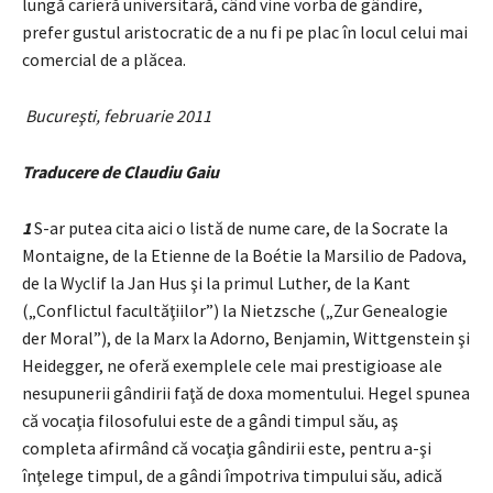
lungă carieră universitară, când vine vorba de gândire,
prefer gustul aristocratic de a nu fi pe plac în locul celui mai
comercial de a plăcea.
Bucureşti, februarie 2011
Traducere de Claudiu Gaiu
1
S-ar putea cita aici o listă de nume care, de la Socrate la
Montaigne, de la Etienne de la Boétie la Marsilio de Padova,
de la Wyclif la Jan Hus şi la primul Luther, de la Kant
(„Conflictul facultăţiilor”) la Nietzsche („Zur Genealogie
der Moral”), de la Marx la Adorno, Benjamin, Wittgenstein şi
Heidegger, ne oferă exemplele cele mai prestigioase ale
nesupunerii gândirii faţă de doxa momentului. Hegel spunea
că vocaţia filosofului este de a gândi timpul său, aş
completa afirmând că vocaţia gândirii este, pentru a-şi
înţelege timpul, de a gândi împotriva timpului său, adică