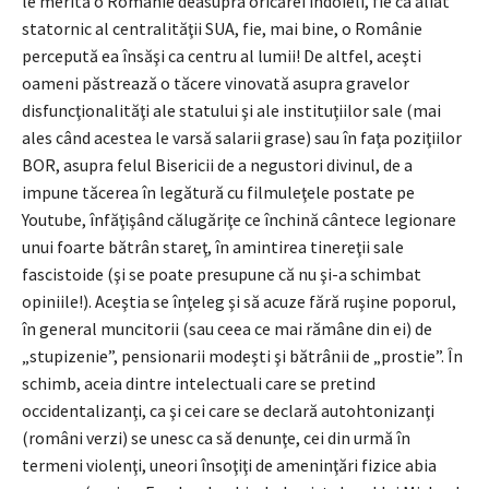
le merită o Românie deasupra oricărei îndoieli, fie ca aliat
statornic al centralităţii SUA, fie, mai bine, o Românie
percepută ea însăşi ca centru al lumii! De altfel, aceşti
oameni păstrează o tăcere vinovată asupra gravelor
disfuncţionalităţi ale statului şi ale instituţiilor sale (mai
ales când acestea le varsă salarii grase) sau în faţa poziţiilor
BOR, asupra felul Bisericii de a negustori divinul, de a
impune tăcerea în legătură cu filmuleţele postate pe
Youtube, înfăţişând călugăriţe ce închină cântece legionare
unui foarte bătrân stareţ, în amintirea tinereţii sale
fascistoide (şi se poate presupune că nu şi-a schimbat
opiniile!). Aceştia se înţeleg şi să acuze fără ruşine poporul,
în general muncitorii (sau ceea ce mai rămâne din ei) de
„stupizenie”, pensionarii modeşti şi bătrânii de „prostie”. În
schimb, aceia dintre intelectuali care se pretind
occidentalizanţi, ca şi cei care se declară autohtonizanţi
(români verzi) se unesc ca să denunţe, cei din urmă în
termeni violenţi, uneori însoţiţi de ameninţări fizice abia