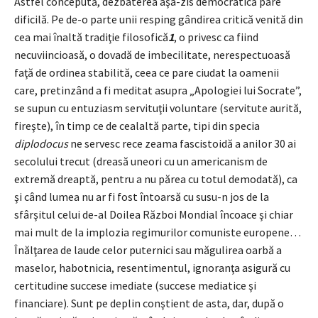
Astfel concepută, dezbaterea aşa-zis democratică pare
dificilă. Pe de-o parte unii resping gândirea critică venită din
cea mai înaltă tradiţie filosofică
1
, o privesc ca fiind
necuviincioasă, o dovadă de imbecilitate, nerespectuoasă
faţă de ordinea stabilită, ceea ce pare ciudat la oamenii
care, pretinzând a fi meditat asupra „Apologiei lui Socrate”,
se supun cu entuziasm servituţii voluntare (servitute aurită,
fireşte), în timp ce de cealaltă parte, tipi din specia
diplodocus
ne servesc rece zeama fascistoidă a anilor 30 ai
secolului trecut (dreasă uneori cu un americanism de
extremă dreaptă, pentru a nu părea cu totul demodată), ca
şi când lumea nu ar fi fost întoarsă cu susu-n jos de la
sfârşitul celui de-al Doilea Război Mondial încoace şi chiar
mai mult de la implozia regimurilor comuniste europene…
Înălţarea de laude celor puternici sau măgulirea oarbă a
maselor, habotnicia, resentimentul, ignoranţa asigură cu
certitudine succese imediate (succese mediatice şi
financiare). Sunt pe deplin conştient de asta, dar, după o