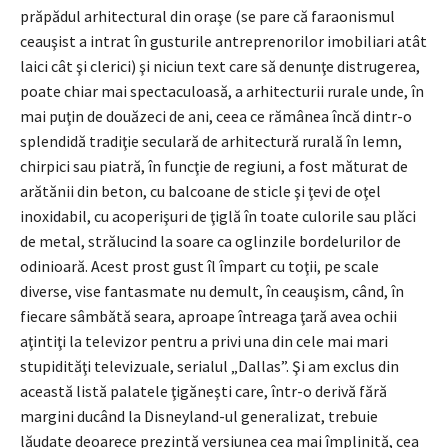
prăpădul arhitectural din oraşe (se pare că faraonismul
ceauşist a intrat în gusturile antreprenorilor imobiliari atât
laici cât şi clerici) şi niciun text care să denunţe distrugerea,
poate chiar mai spectaculoasă, a arhitecturii rurale unde, în
mai puţin de douăzeci de ani, ceea ce rămânea încă dintr-o
splendidă tradiţie seculară de arhitectură rurală în lemn,
chirpici sau piatră, în funcţie de regiuni, a fost măturat de
arătănii din beton, cu balcoane de sticle şi ţevi de oţel
inoxidabil, cu acoperişuri de ţiglă în toate culorile sau plăci
de metal, strălucind la soare ca oglinzile bordelurilor de
odinioară. Acest prost gust îl împart cu toţii, pe scale
diverse, vise fantasmate nu demult, în ceauşism, când, în
fiecare sâmbătă seara, aproape întreaga ţară avea ochii
aţintiţi la televizor pentru a privi una din cele mai mari
stupidităţi televizuale, serialul „Dallas”. Şi am exclus din
această listă palatele ţigăneşti care, într-o derivă fără
margini ducând la Disneyland-ul generalizat, trebuie
lăudate deoarece prezintă versiunea cea mai împlinită, cea