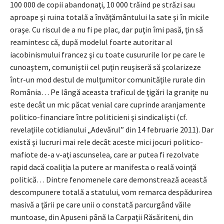
100 000 de copii abandonaţi, 10 000 trăind pe străzi sau
aproape şi ruina totală a învăţământului la sate şi în micile
oraşe. Cu riscul de a nu fi pe plac, dar puţin îmi pasă, ţin să
reamintesc că, după modelul foarte autoritar al
iacobinismului francez şi cu toate cusururile lor pe care le
cunoaştem, comuniştii cel puţin reuşiseră să şcolarizeze
într-un mod destul de mulţumitor comunităţile rurale din
România… Pe lângă aceasta traficul de ţigări la graniţe nu
este decât un mic păcat venial care cuprinde aranjamente
politico-financiare între politicieni şi sindicalişti (cf.
revelaţiile cotidianului „Adevărul” din 14 februarie 2011). Dar
există şi lucruri mai rele decât aceste mici jocuri politico-
mafiote de-a v-aţi ascunselea, care ar putea fi rezolvate
rapid dacă coaliţia la putere ar manifesta o reală voinţă
politică… Dintre fenomenele care demonstrează această
descompunere totală a statului, vom remarca despădurirea
masivă a ţării pe care unii o constată parcurgând văile
muntoase, din Apuseni până la Carpaţii Răsăriteni, din