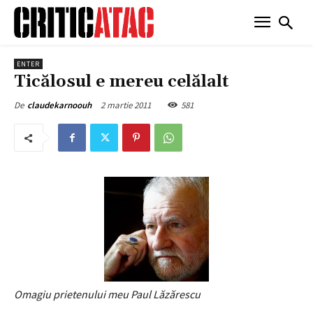
ENTER
Ticălosul e mereu celălalt
2 martie 2011
581
De
claudekarnoouh
Omagiu prietenului meu Paul Lăzărescu