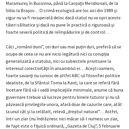
Maramureş în Bucovina, până la Carpaţii Meridionali, de la
Sibiu la Braşov… O crimă ecologică are loc aici din 1989 şi
sigur nu va fi recuperată deloc dacă statul nu va opri aceste
tăieri sălbatice şi dacă nu pune în practică o riguroasă şi
foarte severă politică de reîmpădurire şi de control…
Căci „românii buni”, cei duri sau mai puţin duri, preferă să se
ocupe de ceea ce nu are nicio legătură nici cu corupţia
generalizată a statului, nici cu subiectele privitoare la
interesul colectivităţii în ansamblul ei… Aceşti oameni,
foarte savanţi nu cunosc de altfel ABC-ul filosofiei politice
idealiste, de la Sfântul Toma la Kant, la care se referă fără
încetare fără să-i vadă implicaţiile minimale, anume că buna
guvernare trebuie să lucreze pentru binele tuturor şi nu să
păzească privilegiile unora, afară doar de cazurile care, atât
la unul cât şi la celălalt, relevă „dreptul natural”… Astfel,
într-un ziar (nu îndrăznesc nici măcar să-l numesc un ziar,
de fapt este o fiţuică ordinară, „Gazeta de Cluj”, 5 februarie