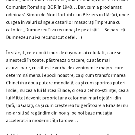
Comunist Român şi BOR în 1948… Dar, cum a proclamat
odinioară Simon de Montfort într-un Béziers în flăcări, unde
curgea în valuri sângele catarilor masacraţi împreuna cu
catolici: „Dumnezeu îi va recunoaşte pe ai săi”… Se pare că
Dumnezeu nu i-a recunoscut defel…)
În sfârşit, cele două tipuri de duşmani ai celuilalt, care se
amestecă în toate, păstrează o tăcere, cu atât mai
asurzitoare, cu cât este vorba de evenimente majore care
determină mersul epocii noastre, ca şi cum transformarea
Chinei în a doua putere mondială, ca şi cum sporirea puterii
Indiei, nu cea a lui Mircea Eliade, ci cea a tehno-ştiinţei, cea a
lui Mittal devenit proprietar a celor mai mari oţelării din
ţară, la Galaţi, ca şi cum creşterea fulgerătoare a Brazilei nu
ne-ar sili să regândim din nou şi pe noi baze mutaţia
accelerată a modernităţii tardive…