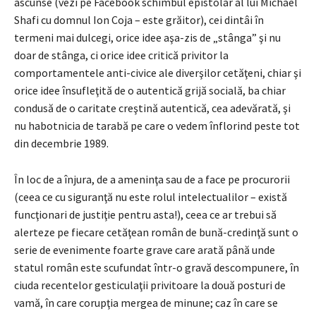
ascunse (vezi pe Facebook schimbul epistolar al lui Michael
Shafi cu domnul Ion Coja – este grăitor), cei dintâi în
termeni mai dulcegi, orice idee aşa-zis de „stânga” şi nu
doar de stânga, ci orice idee critică privitor la
comportamentele anti-civice ale diverşilor cetăţeni, chiar şi
orice idee însufleţită de o autentică grijă socială, ba chiar
condusă de o caritate creştină autentică, cea adevărată, şi
nu habotnicia de tarabă pe care o vedem înflorind peste tot
din decembrie 1989.
În loc de a înjura, de a ameninţa sau de a face pe procurorii
(ceea ce cu siguranţă nu este rolul intelectualilor – există
funcţionari de justiţie pentru asta!), ceea ce ar trebui să
alerteze pe fiecare cetăţean român de bună-credinţă sunt o
serie de evenimente foarte grave care arată până unde
statul român este scufundat într-o gravă descompunere, în
ciuda recentelor gesticulaţii privitoare la două posturi de
vamă, în care corupţia mergea de minune; caz în care se