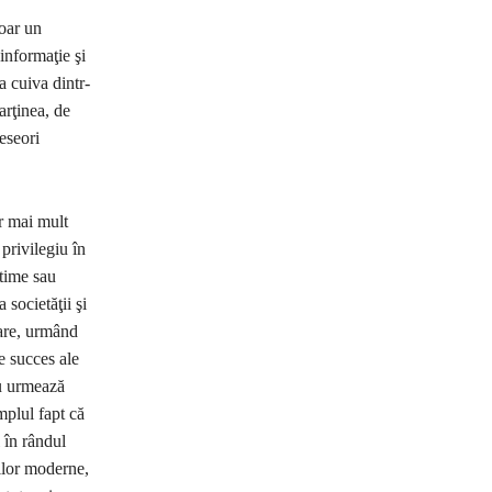
doar un
 informaţie şi
a cuiva dintr-
arţinea, de
eseori
ar mai mult
privilegiu în
-time sau
 societăţii şi
bare, urmând
e succes ale
nu urmează
mplul fapt că
 în rândul
ţilor moderne,