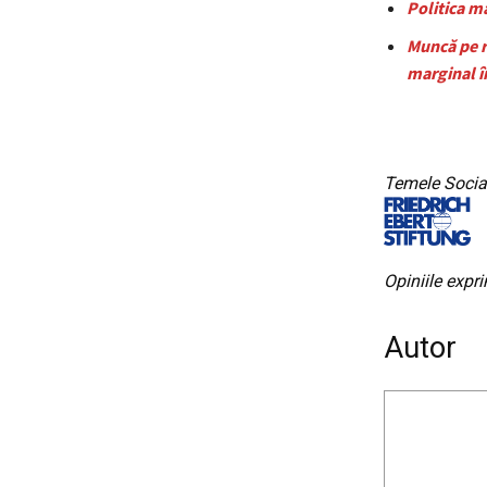
Politica ma
Muncă pe r
marginal 
Temele Social
Opiniile expr
Autor