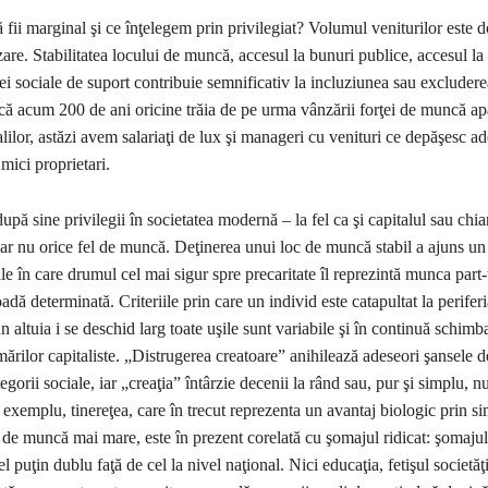
fii marginal şi ce înţelegem prin privilegiat? Volumul veniturilor este 
izare. Stabilitatea locului de muncă, accesul la bunuri publice, accesul la
ei sociale de suport contribuie semnificativ la incluziunea sau excludere
că acum 200 de ani oricine trăia de pe urma vânzării forţei de muncă ap
lilor, astăzi avem salariaţi de lux şi manageri cu venituri ce depăşesc ad
 mici proprietari.
pă sine privilegii în societatea modernă – la fel ca şi capitalul sau chi
ar nu orice fel de muncă. Deţinerea unui loc de muncă stabil a ajuns un 
iile în care drumul cel mai sigur spre precaritate îl reprezintă munca part
ă determinată. Criteriile prin care un individ este catapultat la periferia
un altuia i se deschid larg toate uşile sunt variabile şi în continuă schim
mărilor capitaliste. „Distrugerea creatoare” anihilează adeseori şansele d
tegorii sociale, iar „creaţia” întârzie decenii la rând sau, pur şi simplu, 
 exemplu, tinereţea, care în trecut reprezenta un avantaj biologic prin si
 de muncă mai mare, este în prezent corelată cu şomajul ridicat: şomajul
cel puţin dublu faţă de cel la nivel naţional. Nici educaţia, fetişul societă