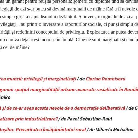
tă un garant pentru reuşita personală: şomerii cu diplome tind să devină
legiaţii de azi s-ar putea să devină marginalii de mâine fără a fi nevoie d
n simpla grijă a capitalismului dezlănţuit. Şi invers, marginalii de azi ar 
vilegiaţi – nu printr-o inversare a raporturilor sociale, ci pur şi simplu da
arităţii şi redefinirii conceptului de privilegiu. Exploatarea ar putea deve
u cumva deja acest lucru se întâmplă. Cine ne sunt marginalii şi cine pr
 şi cei de mâine?
rea muncii: privilegii şi marginalizați
/ de
Ciprian Domnisoru
unoi: spațiul marginalității urbane avansate rasializate în Român
Eniko
 şi de ce-ar avea acesta nevoie de o democraţie deliberativă
/ de 
lizare prin industrializare?
/ de Pavel Sebastian-Raul
lușilor. Precaritatea învățămîntului rural
/ de Mihaela Michailov