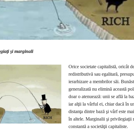
e
giaţi şi marginali
Orice societate capitalistă, oricât d
redistributivă sau egalitară, presup
ierarhizare a membrilor săi. Bunăs
generalizată nu elimină această pola
doar o atenuează: unii se află la ba
iar alţii la vârful ei, chiar dacă în u
distanţa dintre bază şi vârf este ma
în altele. Marginalii şi privilegiaţi
constantă a societăţii capitaliste.