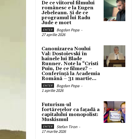
De ce viitorul filmului
românesc e la Eugen
Jebeleanu. Și de ce
programul lui Radu
Jude e mort
Bogdan Popa
-
ENTER
27 aprilie 2026
Canonizarea Noului
Val: Dostoievski în
hainele lui Blade
Runner. Note la “Cristi
Puiu, De ce filmez? –
Conferință la Academia
Română – 31 martie...
Bogdan Popa
-
ENTER
1 aprilie 2026
Futurism-ul
fortărețelor ca fațadă a
capitalului monopolist:
Muskismul
Stefan Tiron
-
ENTER
17 martie 2026