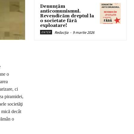
Denunțăm
anticomunismul.
Revendicăm dreptul la
o societate fără
exploatare!
Redacția
-
9 martie 2026
ENTER
e
une o
tarea
rizare, ci
za piramidei,
nele societăţi
i mică decât
i rămân o