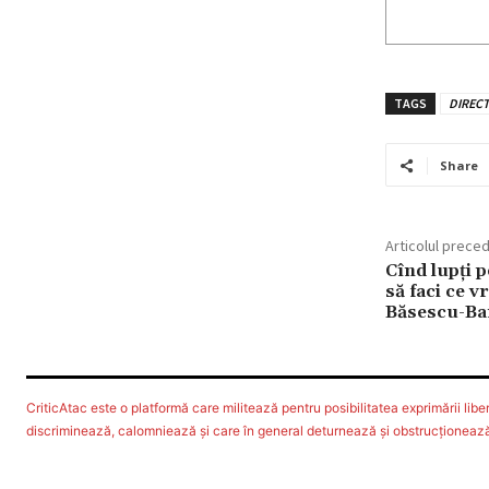
TAGS
DIRECT
Share
Articolul prece
Cînd lupţi p
să faci ce v
Băsescu-Ba
CriticAtac este o platformă care militează pentru posibilitatea exprimării libere
discriminează, calomniează şi care în general deturnează şi obstrucţionează d