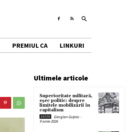
I
PREMIUL CA
LINKURI
Ultimele articole
Superioritate militară,
eșec politic: despre
limitele mobilizării în
capitalism
Giorgian Guțoiu
-
ENTER
9 iunie 2026