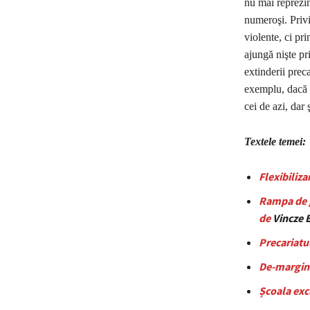
nu mai reprezin
numeroşi. Privi
violente, ci pri
ajungă nişte pri
extinderii prec
exemplu, dacă n
cei de azi, dar
Textele temei:
Flexibiliza
Rampa de g
de
Vincze 
Precariatul
De-margina
Școala exc