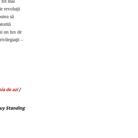
 tot mai
e revoluţii
putea să
torită
ni un lux de
ivilegiaţii –
ia de azi
/
Guy Standing