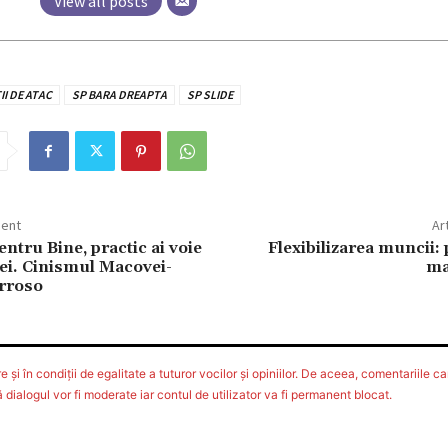
View all posts
II DE ATAC
SP BARA DREAPTA
SP SLIDE
dent
Ar
entru Bine, practic ai voie
Flexibilizarea muncii: p
rei. Cinismul Macovei-
ma
rroso
 şi în condiţii de egalitate a tuturor vocilor şi opiniilor. De aceea, comentariile car
ialogul vor fi moderate iar contul de utilizator va fi permanent blocat.