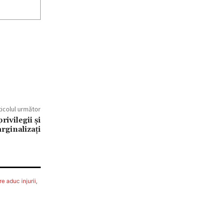
ticolul următor
rivilegii şi
rginalizați
e aduc injurii,