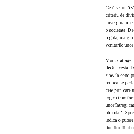
Ce înseamnă să 
criteriu de div
anvergura reţel
o societate. Da
regulă, margina
veniturile unor
Munca atrage du
decât acesta. D
sine, în condiţ
munca pe perioad
cele prin care 
logica transfor
unor întregi ca
niciodată. Spre
indica o putere
tinerilor fiind 