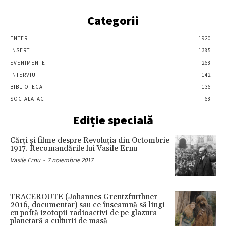
Categorii
ENTER
1920
INSERT
1385
EVENIMENTE
268
INTERVIU
142
BIBLIOTECA
136
SOCIALATAC
68
Ediție specială
Cărţi şi filme despre Revoluţia din Octombrie
1917. Recomandările lui Vasile Ernu
Vasile Ernu
-
7 noiembrie 2017
TRACEROUTE (Johannes Grentzfurthner
2016, documentar) sau ce înseamnă să lingi
cu poftă izotopii radioactivi de pe glazura
planetară a culturii de masă