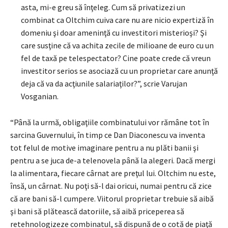
asta, mi-e greu să înţeleg. Cum să privatizezi un
combinat ca Oltchim cuiva care nu are nicio expertiză în
domeniu şi doar ameninţă cu investitori misterioşi? Şi
care susţine că va achita zecile de milioane de euro cu un
fel de taxă pe telespectator? Cine poate crede că vreun
investitor serios se asociază cu un proprietar care anunţă
deja că va da acţiunile salariaţilor?”, scrie Varujan
Vosganian.
“Până la urmă, obligaţiile combinatului vor rămâne tot în
sarcina Guvernului, în timp ce Dan Diaconescu va inventa
tot felul de motive imaginare pentru a nu plăti banii şi
pentru a se juca de-a telenovela până la alegeri. Dacă mergi
la alimentara, fiecare cârnat are preţul lui. Oltchim nu este,
însă, un cârnat. Nu poţi să-l dai oricui, numai pentru că zice
că are bani să-l cumpere. Viitorul proprietar trebuie să aibă
şi bani să plătească datoriile, să aibă priceperea să
retehnologizeze combinatul, să dispună de o cotă de piaţă