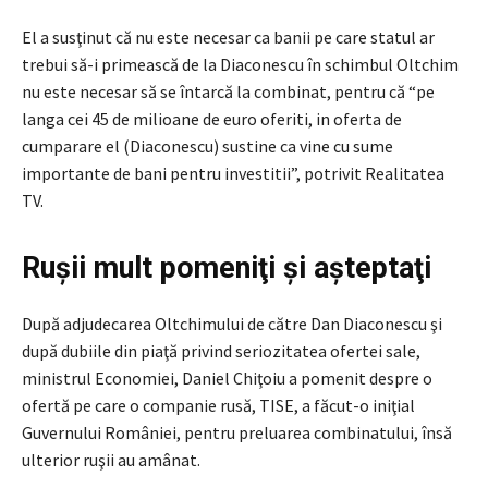
El a susţinut că nu este necesar ca banii pe care statul ar
trebui să-i primească de la Diaconescu în schimbul Oltchim
nu este necesar să se întarcă la combinat, pentru că “pe
langa cei 45 de milioane de euro oferiti, in oferta de
cumparare el (Diaconescu) sustine ca vine cu sume
importante de bani pentru investitii”, potrivit Realitatea
TV.
Ruşii mult pomeniţi şi aşteptaţi
După adjudecarea Oltchimului de către Dan Diaconescu şi
după dubiile din piaţă privind seriozitatea ofertei sale,
ministrul Economiei, Daniel Chiţoiu a pomenit despre o
ofertă pe care o companie rusă, TISE, a făcut-o iniţial
Guvernului României, pentru preluarea combinatului, însă
ulterior ruşii au amânat.