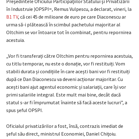
Preşedintele Oficiului Participaţiilor Statului şi Privatizării
în Industruie )OPSPI=, Remus Vulpescu, a declarat, vineri, la
B1 TV
, că cei 45 de milioane de euro pe care Diaconescu ar
urma să-i plătească în scimbul pachetului majoritar al
Oltchim se vor întoarce tot în combinat, pentru repornirea
acestuia.
„Vor fi transferați către Oltchim pentru repornirea acestuia,
cu titlu temporar, nu este o donație, vor fi restituiți. Vom
stabili durata și condițiile în care acești bani vor fi restituiți
după ce Dan Diaconescu va deveni acționar majoritar. Cu
acești bani ajut agentul economic și salariații, care își vor
primi salariile integral. Este mult mai bine, decât dacă
statul s-ar fi împrumutat înainte să facă aceste lucruri”, a
spus şeful OPSPI.
Oficialul privatizărilor a fost, însă, contrazis imediat de
şeful său direct, ministrul Economiei, Daniel Chiţoiu.