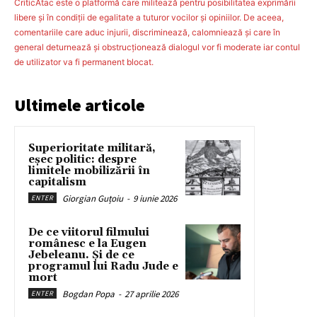
CriticAtac este o platformă care militează pentru posibilitatea exprimării
libere şi în condiţii de egalitate a tuturor vocilor şi opiniilor. De aceea,
comentariile care aduc injurii, discriminează, calomniează şi care în
general deturnează şi obstrucţionează dialogul vor fi moderate iar contul
de utilizator va fi permanent blocat.
Ultimele articole
Superioritate militară,
eșec politic: despre
limitele mobilizării în
capitalism
Giorgian Guțoiu
-
9 iunie 2026
ENTER
De ce viitorul filmului
românesc e la Eugen
Jebeleanu. Și de ce
programul lui Radu Jude e
mort
Bogdan Popa
-
27 aprilie 2026
ENTER