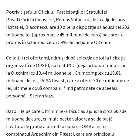
Potrivit şefului Oficiului Participaţiilor Statului şi
Privatizării în Industrie, Remus Vulpescu, de la adjudecarea
licitaţiei, Diaconescu are 10 zile la dispoziţie să aducă cei 203
milioane lei (aproximativ 45 milioane de euro) pe care i-a
promis în schimbul celor 54% din acţiunile Oltchim.
Ceilalți trei ofertanți, admiși după selecția de joi la licitația
organizată de OPSPI, au fost PCC (deja acționar minoritar
la Oltchim) cu 13,44 milioane lei, Chimcomplex cu 18,81
milioane de lei și AISA Invest, care a oferit 30 de milioane de
lei, ultimele două companii fiind patronate de aceeaşi
persoană – Ştefan Vuza.
Datoriile pe care Oltchim le-a făcut au ajuns la circa 600 de
milioane de euro, cu mult peste valoarea sa de piață.
Lovitura de grație a primit-o după ce OMV a închis
combinatul Arpechim din Pitești, care era principalul