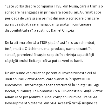
“Este vorba despre compania TISE, din Rusia, care a trimis o
scrisoare neangajată în primăvara acestui an. A urmat apoi
perioada de vară şi am primit din nou o scrisoare prin care
au zis că situaţia se amână, dar îşi arată în continuare
disponibilitatea”, a susţinut Daniel Chiţoiu.
De la ultima ofertă a TISE şi până astăzi s-au schimbat,
însă, multe: Oltchim nu mai produce, oamenii sunt în
stradă, premierul însuşi e sceptic în privinţa capacităţii
câştigătorului licitaţiei că va putea veni cu banii.
Un alt nume vehiculat ca potenţial investitor este cel al
unui anume Victor Adam, care s-ar afla în spatele lui
Diaconescu. Informaţia a fost strecurată în “piaţă” de Gigi
Becali, duminică, la Romania TV a lui Sebastian Ghiţă. Victor
Adam este preşedinte al unei companii numite TransGas
Development Szstems, din SUA. Această firmă susţine că