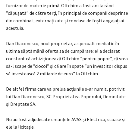
furnizor de materie primă. Oltchim a fost ani la rând
”căpușată” de către terți, în principal de companii desprinse
din combinat, externațizate și conduse de foști angajați ai
acestuia.
Dan Diaconescu, noul proprietar, a specualt mediatic în
ultima săptămână oferta sa de cumpărare: el a declarat
constant că achiziționează Oltchim ”pentru popor”, că vrea
să-l scape de ”ciocoi” și că are în spate ”un investitor dispus
să investească 2 miliarde de euro” la Oltchim.
De altfel firma care va prelua acțiunile s-ar numit, potrivit
lui Dan Diaconescu, SC Proprietatea Poporului, Demnitate
și Dreptate SA.
Nu au fost adjudecate creanțele AVAS și Electrica, scoase și
ele la licitație.