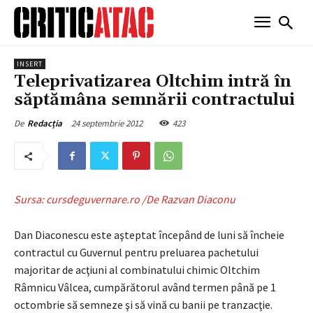
INSERT
Teleprivatizarea Oltchim intră în
săptămâna semnării contractului
24 septembrie 2012
423
De
Redacția
Sursa: cursdeguvernare.ro /De Razvan Diaconu
Dan Diaconescu este aşteptat începând de luni să încheie
contractul cu Guvernul pentru preluarea pachetului
majoritar de acţiuni al combinatului chimic Oltchim
Râmnicu Vâlcea, cumpărătorul având termen până pe 1
octombrie să semneze şi să vină cu banii pe tranzacţie.