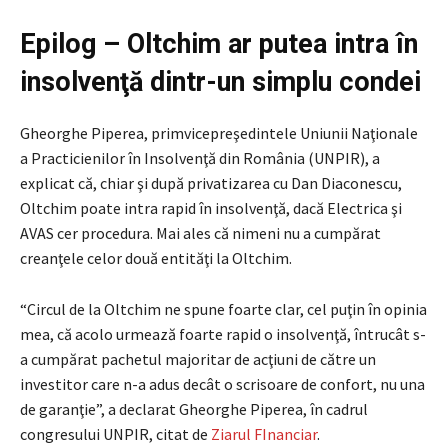
Epilog – Oltchim ar putea intra în
insolvenţă dintr-un simplu condei
Gheorghe Piperea, primvicepreşedintele Uniunii Naţionale
a Practicienilor în Insolvenţă din România (UNPIR), a
explicat că, chiar şi după privatizarea cu Dan Diaconescu,
Oltchim poate intra rapid în insolvenţă, dacă Electrica şi
AVAS cer procedura. Mai ales că nimeni nu a cumpărat
creanţele celor două entităţi la Oltchim.
“Circul de la Oltchim ne spune foarte clar, cel puţin în opinia
mea, că acolo urmează foarte rapid o insolvenţă, întrucât s-
a cumpărat pachetul majoritar de acţiuni de către un
investitor care n-a adus decât o scrisoare de confort, nu una
de garanţie”, a declarat Gheorghe Piperea, în cadrul
congresului UNPIR, citat de
Ziarul FInanciar
.