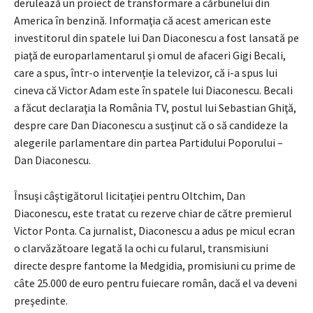
derulează un proiect de transformare a cărbunelui din
America în benzină. Informaţia că acest american este
investitorul din spatele lui Dan Diaconescu a fost lansată pe
piaţă de europarlamentarul şi omul de afaceri Gigi Becali,
care a spus, într-o intervenţie la televizor, că i-a spus lui
cineva că Victor Adam este în spatele lui Diaconescu. Becali
a făcut declaraţia la România TV, postul lui Sebastian Ghiţă,
despre care Dan Diaconescu a susţinut că o să candideze la
alegerile parlamentare din partea Partidului Poporului –
Dan Diaconescu.
Însuşi câştigătorul licitaţiei pentru Oltchim, Dan
Diaconescu, este tratat cu rezerve chiar de către premierul
Victor Ponta. Ca jurnalist, Diaconescu a adus pe micul ecran
o clarvăzătoare legată la ochi cu fularul, transmisiuni
directe despre fantome la Medgidia, promisiuni cu prime de
câte 25.000 de euro pentru fuiecare român, dacă el va deveni
preşedinte.