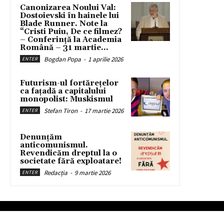
Canonizarea Noului Val:
Dostoievski în hainele lui
Blade Runner. Note la
“Cristi Puiu, De ce filmez?
– Conferință la Academia
Română – 31 martie...
Bogdan Popa
-
1 aprilie 2026
ENTER
Futurism-ul fortărețelor
ca fațadă a capitalului
monopolist: Muskismul
Stefan Tiron
-
17 martie 2026
ENTER
Denunțăm
anticomunismul.
Revendicăm dreptul la o
societate fără exploatare!
Redacția
-
9 martie 2026
ENTER