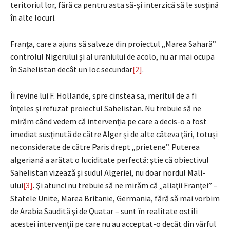
teritoriul lor, fără ca pentru asta să-şi interzică să le susţină
în alte locuri.
Franţa, care a ajuns să salveze din proiectul „Marea Sahară”
controlul Nigerului şi al uraniului de acolo, nu ar mai ocupa
în Sahelistan decât un loc secundar
[2]
.
Îi revine lui F. Hollande, spre cinstea sa, meritul de a fi
înţeles şi refuzat proiectul Sahelistan. Nu trebuie să ne
mirăm când vedem că intervenţia pe care a decis-o a fost
imediat susţinută de către Alger şi de alte câteva ţări, totuşi
neconsiderate de către Paris drept „prietene”. Puterea
algeriană a arătat o luciditate perfectă: ştie că obiectivul
Sahelistan vizează şi sudul Algeriei, nu doar nordul Mali-
ului
[3]
. Şi atunci nu trebuie să ne mirăm că „aliaţii Franţei” –
Statele Unite, Marea Britanie, Germania, fără să mai vorbim
de Arabia Saudită şi de Quatar – sunt în realitate ostili
acestei intervenţii pe care nu au acceptat-o decât din vârful