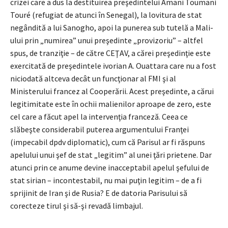
crizei care a dus la destituirea preşedintelui Amani Toumani
Touré (refugiat de atunci în Senegal), la lovitura de stat
negândită a lui Sanogho, apoi la punerea sub tutelă a Mali-
ului prin „numirea” unui preşedinte „provizoriu” – altfel
spus, de tranziţie – de către CEŢAV, a cărei preşedinţie este
exercitată de preşedintele ivorian A. Ouattara care nu a fost
niciodată altceva decât un funcţionar al FMI şi al
Ministerului francez al Cooperării. Acest preşedinte, a cărui
legitimitate este în ochii malienilor aproape de zero, este
cel care a făcut apel la intervenţia franceză. Ceea ce
slăbeşte considerabil puterea argumentului Franţei
(impecabil dpdv diplomatic), cum că Parisul ar fi răspuns
apelului unui şef de stat „legitim” al unei ţări prietene. Dar
atunci prin ce anume devine inacceptabil apelul şefului de
stat sirian – incontestabil, nu mai puţin legitim – de a fi
sprijinit de Iran şi de Rusia? E de datoria Parisului să
corecteze tirul şi să-şi revadă limbajul.