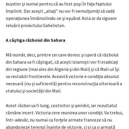
buzelor şi numai pentru că au fost puşi în faţa faptului
împlinit. Dar aceşti „aliaţi” nu vor fi nemulţumiţi să vadă
operaţiunea înnămolindu-se şi eşuând. Asta ar da vigoare
reluării proiectului Sahelistan.
A câştiga războiul din Sahara
Mă număr, deci, printre cei care doresc şi speră că războiul
din Sahara va fi câştigat, că aceşti islamişti vor fi eradicaţi
din regiune (mai ales din Algeria şi din Mali) și că Mali-ul îşi
va restabili frontierele. Această victorie e condiţia absolut
necesară (nu și suficientă) pentru reconstrucţia ulterioară a
statului şi societăţii din Mali.
Acest război va fi lung, costisitor şi penibil, iar rezultatul
rămâne incert. Victoria cere reunirea unor condiţii. Va trebui,
într-adevăr, nu numai ca forţele armate franceze să nu
abandoneze terenul înainte de victorie, ci şi ca o armată