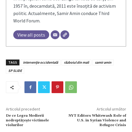
1957 în, deocamdată, 2011 este însoţită de activism
politic. Actualmente, Samir Amin conduce Third
World Forum.
View all posts
TAGS
intervenţie occidentală
războiul din mali
samir amin
SP SLIDE
Articolul precedent
Articolul următor
De ce Legea Medierii
NYT Editors Whitewash Role of
nedreptăţeşte victimele
U.S. in Syrian Violence and
violurilor
Refugee Crisis