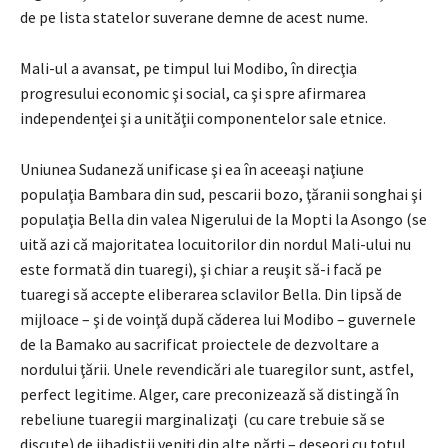
de pe lista statelor suverane demne de acest nume.
Mali-ul a avansat, pe timpul lui Modibo, în direcţia
progresului economic şi social, ca şi spre afirmarea
independenţei şi a unităţii componentelor sale etnice.
Uniunea Sudaneză unificase şi ea în aceeaşi naţiune
populaţia Bambara din sud, pescarii bozo, ţăranii songhai şi
populaţia Bella din valea Nigerului de la Mopti la Asongo (se
uită azi că majoritatea locuitorilor din nordul Mali-ului nu
este formată din tuaregi), şi chiar a reuşit să-i facă pe
tuaregi să accepte eliberarea sclavilor Bella. Din lipsă de
mijloace – şi de voinţă după căderea lui Modibo – guvernele
de la Bamako au sacrificat proiectele de dezvoltare a
nordului ţării. Unele revendicări ale tuaregilor sunt, astfel,
perfect legitime. Alger, care preconizează să distingă în
rebeliune tuaregii marginalizaţi (cu care trebuie să se
discute) de jihadiştii veniţi din alte părţi – deseori cu totul