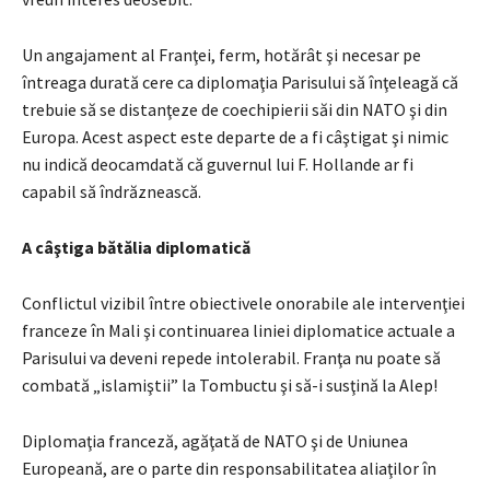
Un angajament al Franţei, ferm, hotărât şi necesar pe
întreaga durată cere ca diplomaţia Parisului să înţeleagă că
trebuie să se distanţeze de coechipierii săi din NATO şi din
Europa. Acest aspect este departe de a fi câştigat şi nimic
nu indică deocamdată că guvernul lui F. Hollande ar fi
capabil să îndrăznească.
A câştiga bătălia diplomatică
Conflictul vizibil între obiectivele onorabile ale intervenţiei
franceze în Mali şi continuarea liniei diplomatice actuale a
Parisului va deveni repede intolerabil. Franţa nu poate să
combată „islamiştii” la Tombuctu şi să-i susţină la Alep!
Diplomaţia franceză, agăţată de NATO şi de Uniunea
Europeană, are o parte din responsabilitatea aliaţilor în