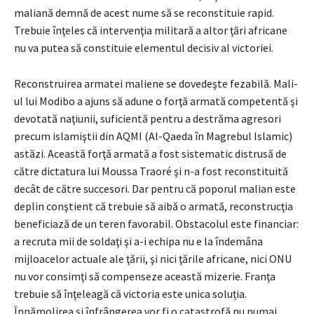
maliană demnă de acest nume să se reconstituie rapid.
Trebuie înţeles că intervenţia militară a altor ţări africane
nu va putea să constituie elementul decisiv al victoriei.
Reconstruirea armatei maliene se dovedeşte fezabilă. Mali-
ul lui Modibo a ajuns să adune o forţă armată competentă şi
devotată naţiunii, suficientă pentru a destrăma agresori
precum islamiştii din AQMI (Al-Qaeda în Magrebul Islamic)
astăzi. Această forţă armată a fost sistematic distrusă de
către dictatura lui Moussa Traoré şi n-a fost reconstituită
decât de către succesori. Dar pentru că poporul malian este
deplin conştient că trebuie să aibă o armată, reconstrucţia
beneficiază de un teren favorabil. Obstacolul este financiar:
a recruta mii de soldaţi şi a-i echipa nu e la îndemâna
mijloacelor actuale ale ţării, şi nici ţările africane, nici ONU
nu vor consimţi să compenseze această mizerie. Franţa
trebuie să înţeleagă că victoria este unica soluția.
Înnămolirea şi înfrângerea vor fi o catastrofă nu numai