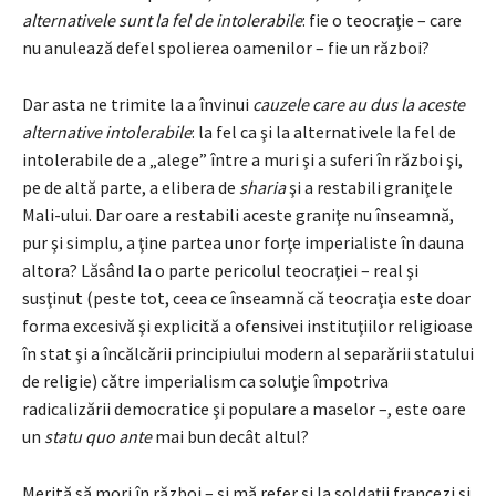
alternativele sunt la fel de intolerabile
: fie o teocraţie – care
nu anulează defel spolierea oamenilor – fie un război?
Dar asta ne trimite la a învinui
cauzele care au dus la aceste
alternative intolerabile
: la fel ca şi la alternativele la fel de
intolerabile de a „alege” între a muri şi a suferi în război şi,
pe de altă parte, a elibera de
sharia
şi a restabili graniţele
Mali-ului. Dar oare a restabili aceste graniţe nu înseamnă,
pur şi simplu, a ţine partea unor forţe imperialiste în dauna
altora? Lăsând la o parte pericolul teocraţiei – real şi
susţinut (peste tot, ceea ce înseamnă că teocraţia este doar
forma excesivă şi explicită a ofensivei instituţiilor religioase
în stat şi a încălcării principiului modern al separării statului
de religie) către imperialism ca soluţie împotriva
radicalizării democratice şi populare a maselor –, este oare
un
statu quo ante
mai bun decât altul?
Merită să mori în război – şi mă refer şi la soldaţii francezi şi