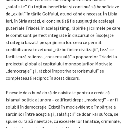
„salafiste”. Cu toţii au beneficiat şi continuă să beneficieze
de „exilul” în ţările Golfului, atunci când e necesar. În Libia
ieri, în Siria astăzi, ei continuă să fie susţinuţi de aceleaşi
puteri ale Triadei. În acelaşi timp, răpirile şi crimele pe care
le comit sunt perfect integrate în discursul ce însoţeşte
strategia bazată pe sprijinirea lor: ceea ce permit
credibilizarea tezei unui „război între civilizaţii”, teză ce
facilitează ralierea „consensuală” a popoarelor Triadei la
proiectul global al capitalului monopolurilor. Motivele
„democraţie” şi „război împotriva terorismului” se
completează reciproc în acest discurs.
E nevoie de o bună doză de naivitate pentru a crede că
Islamul politic al unora – calificaţi drept „moderaţi” – ar fi
solubil în democraţie. Există în mod evident o împărţire a
sarcinilor între aceştia şi „salafiştii” ce doar i-ar sufoca, se
spune cu falsă naivitate, cu excesele lor fanatice, criminale,