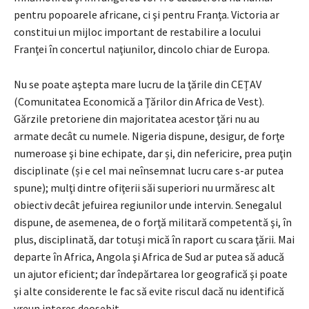
pentru popoarele africane, ci şi pentru Franţa. Victoria ar
constitui un mijloc important de restabilire a locului
Franţei în concertul naţiunilor, dincolo chiar de Europa.
Nu se poate aştepta mare lucru de la ţările din CEŢAV
(Comunitatea Economică a Ţărilor din Africa de Vest).
Gărzile pretoriene din majoritatea acestor ţări nu au
armate decât cu numele. Nigeria dispune, desigur, de forţe
numeroase şi bine echipate, dar și, din nefericire, prea puţin
disciplinate (și e cel mai neînsemnat lucru care s-ar putea
spune); mulţi dintre ofiţerii săi superiori nu urmăresc alt
obiectiv decât jefuirea regiunilor unde intervin. Senegalul
dispune, de asemenea, de o forţă militară competentă şi, în
plus, disciplinată, dar totuși mică în raport cu scara ţării. Mai
departe în Africa, Angola şi Africa de Sud ar putea să aducă
un ajutor eficient; dar îndepărtarea lor geografică şi poate
şi alte considerente le fac să evite riscul dacă nu identifică
vreun interes deosebit.