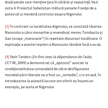
două parale care menţine ţara în sărăcie şi neputinţă. Vezi
nota 4. Proiectul Sahelistan mătură şansele Franţei de a
putea să-şi menţină controlul asupra Nigerului.
[3]
În contrast cu luciditatea Algerului, se constată tăcerea
Marocului a cărui monarhie a revendicat mereu Tombuctu şi
Gao (oraşe „marocane”) în repetate discursuri tunătoare. O
explicaţie a acestei replieri a Marocului rămâne încă a se da.
[4]
Yash Tandon (
En finir avec la dépendance de l’aide
,
CETIM, 2009) a demonstrat că „ajutorul” asociat la
condiţionalitatea comandată de către desfăşurarea
mondializării liberale nu a fost un „remediu”, ci o otravă. În
introducerea la această lucrare am oferit eu însumi un
exemplu, pe acela al Nigerului.