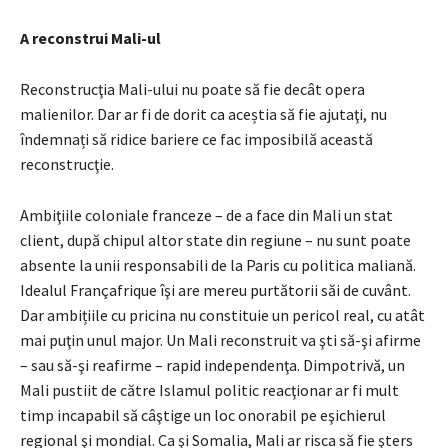
A reconstrui Mali-ul
Reconstrucţia Mali-ului nu poate să fie decât opera
malienilor. Dar ar fi de dorit ca aceștia să fie ajutaţi, nu
îndemnați să ridice bariere ce fac imposibilă această
reconstrucţie.
Ambiţiile coloniale franceze – de a face din Mali un stat
client, după chipul altor state din regiune – nu sunt poate
absente la unii responsabili de la Paris cu politica maliană.
Idealul Françafrique îşi are mereu purtătorii săi de cuvânt.
Dar ambițiile cu pricina nu constituie un pericol real, cu atât
mai puţin unul major. Un Mali reconstruit va şti să-şi afirme
– sau să-şi reafirme – rapid independenţa. Dimpotrivă, un
Mali pustiit de către Islamul politic reacţionar ar fi mult
timp incapabil să câştige un loc onorabil pe eşichierul
regional şi mondial. Ca şi Somalia, Mali ar risca să fie şters