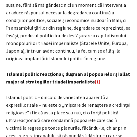
susţine, fără să mă gândesc nici un moment că intervenția
ar aduce răspunsul necesar la degradarea continuă a
condiţiilor politice, sociale şi economice nu doar în Mali, ci
în ansamblul ţărilor din regiune, degradare ce reprezintă, ea
însăşi, produsul politicilor de desfăşurare a capitalismului
monopolurilor triadei imperialiste (Statele Unite, Europa,
Japonia), într-un avânt continuu, la fel cum se află şi la
originea implantării Islamului politic în regiune.
Islamul politic reacţionar, duşman al popoarelor şi aliat
major al strategiilor triadei imperialiste
[1]
Islamul politic – dincolo de varietatea aparentă a
expresiilor sale – nu este o „mişcare de renaştere a credinţei
religioase” (fie că asta place sau nu), ci o forţă politică
ultrareacţionară care condamnă popoarele care cad îi
victimă la regres pe toate planurile, făcându-le, chiar prin
acest regres, incapabile să răspundă sfidărilor cu care se