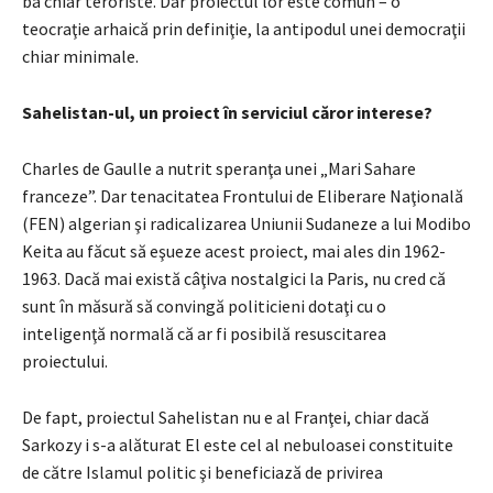
ba chiar teroriste. Dar proiectul lor este comun – o
teocraţie arhaică prin definiţie, la antipodul unei democraţii
chiar minimale.
Sahelistan-ul, un proiect în serviciul căror interese?
Charles de Gaulle a nutrit speranţa unei „Mari Sahare
franceze”. Dar tenacitatea Frontului de Eliberare Naţională
(FEN) algerian şi radicalizarea Uniunii Sudaneze a lui Modibo
Keita au făcut să eşueze acest proiect, mai ales din 1962-
1963. Dacă mai există câţiva nostalgici la Paris, nu cred că
sunt în măsură să convingă politicieni dotaţi cu o
inteligenţă normală că ar fi posibilă resuscitarea
proiectului.
De fapt, proiectul Sahelistan nu e al Franţei, chiar dacă
Sarkozy i s-a alăturat El este cel al nebuloasei constituite
de către Islamul politic şi beneficiază de privirea