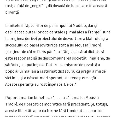
rasişti faţă de „negri” –, dă dovadă de luciditate în această
privinţă.
Limitele înfăptuirilor de pe timpul lui Modibo, dar şi
ostilitatea puterilor occidentale (şi mai ales a Franţei) sunt
la originea derivei proiectului de dezvoltare a Mali-ului şi a
succesului odioasei lovituri de stat a lui Moussa Traoré
(susţinut de către Paris până la sfârşit), a cărui dictatură
este responsabilă de descompunerea societăţii maliene, de
sărăcia şi neputinţa sa. Puternica mişcare de revoltă a
poporului malian a răsturnat dictatura, cu preţul a mii de
victime, şi a născut mari speranţe de renaştere a ţării.
Aceste speranţe au fost înşelate. De ce ?
Poporul malian beneficiază, de la căderea lui Moussa
Traoré, de libertăţi democratice fără precedent. Şi, totuşi,
aceste libertăți apar ca forme fără fond: sute de partide
fantomă şi fără program, parlamentari impotenţi, corupţie