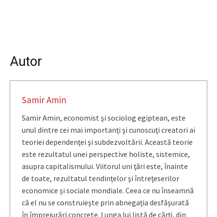
Autor
Samir Amin
Samir Amin, economist şi sociolog egiptean, este
unul dintre cei mai importanţi şi cunoscuţi creatori ai
teoriei dependenţei şi subdezvoltării. Această teorie
este rezultatul unei perspective holiste, sistemice,
asupra capitalismului. Viitorul uni ţări este, înainte
de toate, rezultatul tendinţelor şi întreţeserilor
economice şi sociale mondiale. Ceea ce nu înseamnă
că el nu se construieşte prin abnegaţia desfăşurată
în împrejurări concrete. Lunga lui listă de cărţi, din