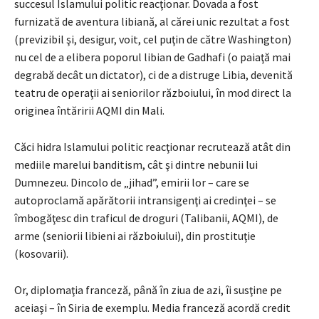
succesul Islamului politic reacţionar. Dovada a fost
furnizată de aventura libiană, al cărei unic rezultat a fost
(previzibil şi, desigur, voit, cel puţin de către Washington)
nu cel de a elibera poporul libian de Gadhafi (o paiaţă mai
degrabă decât un dictator), ci de a distruge Libia, devenită
teatru de operaţii ai seniorilor războiului, în mod direct la
originea întăririi AQMI din Mali.
Căci hidra Islamului politic reacţionar recrutează atât din
mediile marelui banditism, cât şi dintre nebunii lui
Dumnezeu. Dincolo de „jihad”, emirii lor – care se
autoproclamă apărătorii intransigenţi ai credinţei – se
îmbogăţesc din traficul de droguri (Talibanii, AQMI), de
arme (seniorii libieni ai războiului), din prostituţie
(kosovarii).
Or, diplomaţia franceză, până în ziua de azi, îi susţine pe
aceiaşi – în Siria de exemplu. Media franceză acordă credit