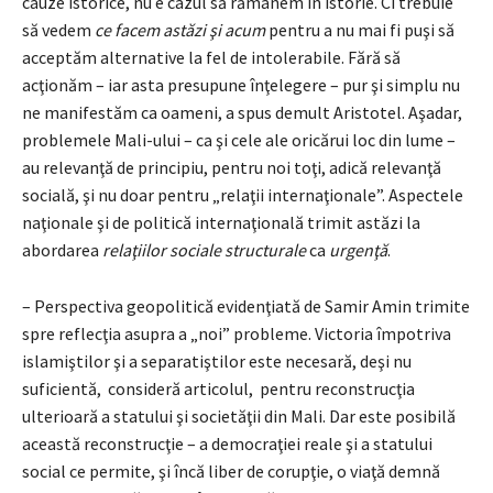
cauze istorice, nu e cazul să rămânem în istorie. Ci trebuie
să vedem
ce facem astăzi şi acum
pentru a nu mai fi puşi să
acceptăm alternative la fel de intolerabile. Fără să
acţionăm – iar asta presupune înţelegere – pur şi simplu nu
ne manifestăm ca oameni, a spus demult Aristotel. Aşadar,
problemele Mali-ului – ca şi cele ale oricărui loc din lume –
au relevanţă de principiu, pentru noi toţi, adică relevanţă
socială, şi nu doar pentru „relaţii internaţionale”. Aspectele
naţionale şi de politică internaţională trimit astăzi la
abordarea
relaţiilor sociale structurale
ca
urgenţă
.
– Perspectiva geopolitică evidenţiată de Samir Amin trimite
spre reflecţia asupra a „noi” probleme. Victoria împotriva
islamiştilor şi a separatiştilor este necesară, deşi nu
suficientă, consideră articolul, pentru reconstrucţia
ulterioară a statului şi societăţii din Mali. Dar este posibilă
această reconstrucţie – a democraţiei reale şi a statului
social ce permite, şi încă liber de corupţie, o viaţă demnă