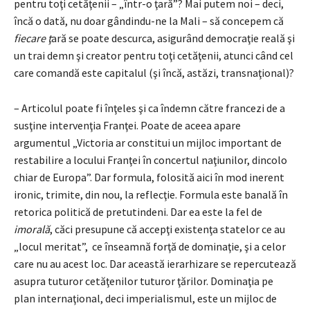
pentru toţi cetăţenii – „într-o ţară”? Mai putem noi – deci,
încă o dată, nu doar gândindu-ne la Mali – să concepem că
fiecare ţ
ară se poate descurca, asigurând democraţie reală şi
un trai demn şi creator pentru toţi cetăţenii, atunci când cel
care comandă este capitalul (şi încă, astăzi, transnaţional)?
– Articolul poate fi înţeles şi ca îndemn către francezi de a
susţine intervenţia Franţei. Poate de aceea apare
argumentul „Victoria ar constitui un mijloc important de
restabilire a locului Franţei în concertul naţiunilor, dincolo
chiar de Europa”. Dar formula, folosită aici în mod inerent
ironic, trimite, din nou, la reflecţie. Formula este banală în
retorica politică de pretutindeni. Dar ea este la fel de
imorală
, căci presupune că accepţi existenţa statelor ce au
„locul meritat”, ce înseamnă forţă de dominaţie, şi a celor
care nu au acest loc. Dar această ierarhizare se repercutează
asupra tuturor cetăţenilor tuturor ţărilor. Dominaţia pe
plan internaţional, deci imperialismul, este un mijloc de