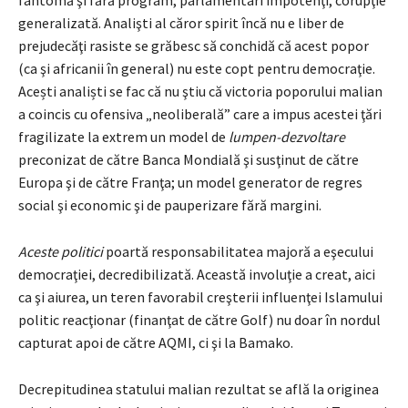
generalizată. Analişti al căror spirit încă nu e liber de
prejudecăţi rasiste se grăbesc să conchidă că acest popor
(ca şi africanii în general) nu este copt pentru democraţie.
Acești analiști se fac că nu ştiu că victoria poporului malian
a coincis cu ofensiva „neoliberală” care a impus acestei ţări
fragilizate la extrem un model de
lumpen-dezvoltare
preconizat de către Banca Mondială şi susţinut de către
Europa şi de către Franţa; un model generator de regres
social şi economic şi de pauperizare fără margini.
Aceste politici
poartă responsabilitatea majoră a eşecului
democraţiei, decredibilizată. Această involuţie a creat, aici
ca şi aiurea, un teren favorabil creşterii influenţei Islamului
politic reacţionar (finanţat de către Golf) nu doar în nordul
capturat apoi de către AQMI, ci şi la Bamako.
Decrepitudinea statului malian rezultat se află la originea