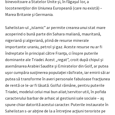
binevoitoare a Statelor Unite şi, în făgaşul lor, a
locotenenţilor din Uniunea Europeană (care nu există) –
Marea Britanie şi Germania.
Sahelistan-ul „islamic” ar permite crearea unui stat mare
acoperind o bună parte din Sahara maliană, mauritană,
nigeriană şi algeriană, plină de resurse minerale
importante: uraniu, petrol şi gaz. Aceste resurse nu ar fi
îndreptate în principal către Franţa, ci înspre puterile
dominante ale Triadei. Acest „regat”, croit după chipul şi
asemănarea Arabiei Saudite şi Emiratelor din Golf, ar putea
uşor cumpăra susţinerea populaţiei răsfirate, iar emirii săi ar
putea să transforme în averi personale fabuloase fracţiunea
de rentă ce le-ar fi lăsată. Golful rămâne, pentru puterile
Triadei, modelul celui mai bun aliat/servitor util, în pofida
caracterului barbar de arhaic al gestiunii sale sociale – aş
spune chiar datorită acestui caracter. Puterile instaurate în
Sahelistan s-ar abţine de la a întreţine acţiuni teroriste pe