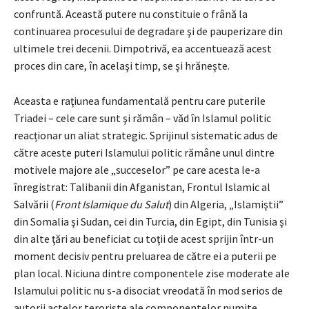
confruntă. Această putere nu constituie o frână la
continuarea procesului de degradare şi de pauperizare din
ultimele trei decenii. Dimpotrivă, ea accentuează acest
proces din care, în acelaşi timp, se şi hrăneşte.
Aceasta e raţiunea fundamentală pentru care puterile
Triadei – cele care sunt şi rămân – văd în Islamul politic
reacționar un aliat strategic. Sprijinul sistematic adus de
către aceste puteri Islamului politic rămâne unul dintre
motivele majore ale „succeselor” pe care acesta le-a
înregistrat: Talibanii din Afganistan, Frontul Islamic al
Salvării (
Front Islamique du Salut
) din Algeria, „Islamiştii”
din Somalia şi Sudan, cei din Turcia, din Egipt, din Tunisia şi
din alte ţări au beneficiat cu toţii de acest sprijin într-un
moment decisiv pentru preluarea de către ei a puterii pe
plan local. Niciuna dintre componentele zise moderate ale
Islamului politic nu s-a disociat vreodată în mod serios de
autorii actelor teroriste ale componentelor numite