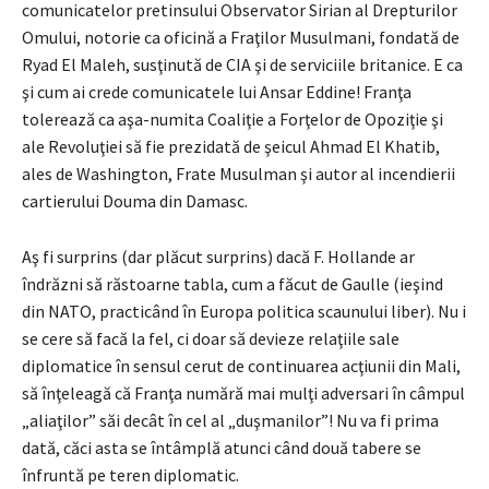
comunicatelor pretinsului Observator Sirian al Drepturilor
Omului, notorie ca oficină a Fraţilor Musulmani, fondată de
Ryad El Maleh, susţinută de CIA şi de serviciile britanice. E ca
şi cum ai crede comunicatele lui Ansar Eddine! Franţa
tolerează ca aşa-numita Coaliţie a Forţelor de Opoziţie şi
ale Revoluţiei să fie prezidată de şeicul Ahmad El Khatib,
ales de Washington, Frate Musulman şi autor al incendierii
cartierului Douma din Damasc.
Aş fi surprins (dar plăcut surprins) dacă F. Hollande ar
îndrăzni să răstoarne tabla, cum a făcut de Gaulle (ieşind
din NATO, practicând în Europa politica scaunului liber). Nu i
se cere să facă la fel, ci doar să devieze relaţiile sale
diplomatice în sensul cerut de continuarea acţiunii din Mali,
să înţeleagă că Franţa numără mai mulţi adversari în câmpul
„aliaţilor” săi decât în cel al „duşmanilor”! Nu va fi prima
dată, căci asta se întâmplă atunci când două tabere se
înfruntă pe teren diplomatic.