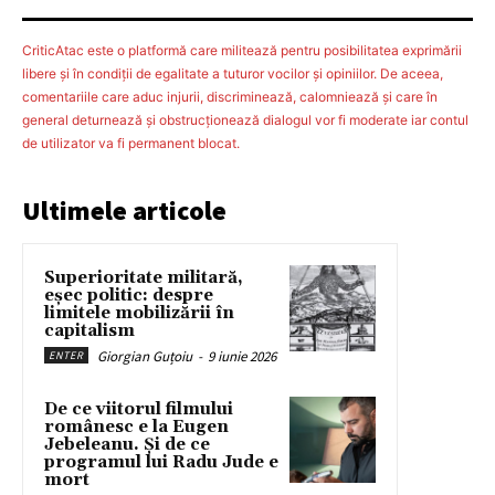
CriticAtac este o platformă care militează pentru posibilitatea exprimării
libere şi în condiţii de egalitate a tuturor vocilor şi opiniilor. De aceea,
comentariile care aduc injurii, discriminează, calomniează şi care în
general deturnează şi obstrucţionează dialogul vor fi moderate iar contul
de utilizator va fi permanent blocat.
Ultimele articole
Superioritate militară,
eșec politic: despre
limitele mobilizării în
capitalism
Giorgian Guțoiu
-
9 iunie 2026
ENTER
De ce viitorul filmului
românesc e la Eugen
Jebeleanu. Și de ce
programul lui Radu Jude e
mort