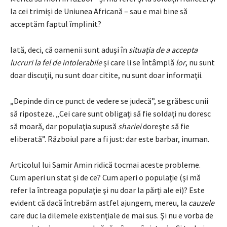
la cei trimişi de Uniunea Africană – sau e mai bine să
acceptăm faptul împlinit?
Iată, deci, că oamenii sunt aduşi în
situaţia de a accepta
lucruri la fel de intolerabile
şi care li se întâmplă
lor
, nu sunt
doar discuţii, nu sunt doar citite, nu sunt doar informaţii.
„Depinde din ce punct de vedere se judecă”, se grăbesc unii
să riposteze. „Cei care sunt obligaţi să fie soldaţi nu doresc
să moară, dar populaţia supusă
shariei
doreşte să fie
eliberată”. Războiul pare a fi just: dar este barbar, inuman.
Articolul lui Samir Amin ridică tocmai aceste probleme.
Cum aperi un stat şi de ce? Cum aperi o populaţie (şi mă
refer la întreaga populaţie şi nu doar la părţi ale ei)? Este
evident că dacă întrebăm astfel ajungem, mereu, la
cauzele
care duc la dilemele existenţiale de mai sus. Şi nu e vorba de