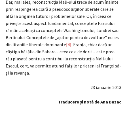
Dar, mai ales, reconstrucţia Mali-ului trece de acum înainte
prin respingerea clară a pseudosoluţiilor liberale care se
află la originea tuturor problemelor sale. Or, în ceea ce
priveşte acest aspect fundamental, conceptele Parisului
rămân aceleaşi cu conceptele Washingtonului, Londrei sau
Berlinului. Conceptele de „ajutor pentru dezvoltare” nu ies
din litaniile liberale dominante
[4]
. Franţa, chiar dacă ar
câştiga bătălia din Sahara – ceea ce e de dorit – este prea
rău plasată pentru a contribui la reconstrucţia Mali-ului.
Eşecul, cert, va permite atunci falşilor prieteni ai Franţei să-
şi ia revanşa.
23 ianuarie 2013
Traducere şi notă de Ana Bazac