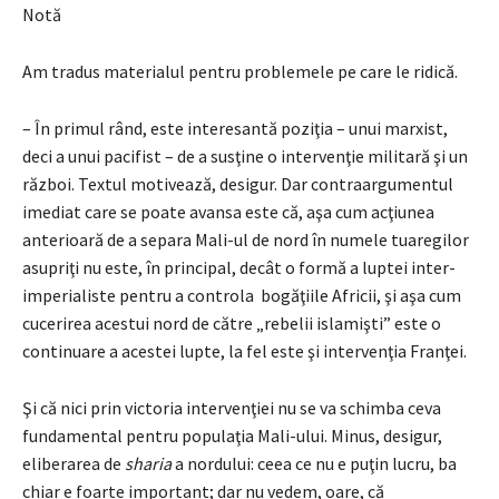
Notă
Am tradus materialul pentru problemele pe care le ridică.
– În primul rând, este interesantă poziţia – unui marxist,
deci a unui pacifist – de a susţine o intervenţie militară şi un
război. Textul motivează, desigur. Dar contraargumentul
imediat care se poate avansa este că, aşa cum acţiunea
anterioară de a separa Mali-ul de nord în numele tuaregilor
asupriţi nu este, în principal, decât o formă a luptei inter-
imperialiste pentru a controla bogăţiile Africii, şi aşa cum
cucerirea acestui nord de către „rebelii islamişti” este o
continuare a acestei lupte, la fel este şi intervenţia Franţei.
Şi că nici prin victoria intervenţiei nu se va schimba ceva
fundamental pentru populaţia Mali-ului. Minus, desigur,
eliberarea de
sharia
a nordului: ceea ce nu e puţin lucru, ba
chiar e foarte important; dar nu vedem, oare, că