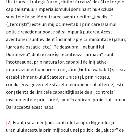
Utilizarea strategică a mişcărilor în cauză de către forţele
capitalismului/imperialismului dominant nu exclude
sunetele false. Mobilizarea aventurierilor „jihadişti”
(„terorişti”) este un mijloc inevitabil prin care Islamul
politic reacţionar poate să-şi impună puterea. Aceşti
aventurieri sunt evident înclinaţi spre criminalitate (jafuri,
luarea de ostatici etc.). Pe deasupra, „nebunii lui
Dumnezeu”, dintre care îşi recrutează „armata”, sunt
întotdeauna, prin natura lor, capabili de iniţiative
imprevizibile. Conducerea mişcării (Golful wahabit) şi cea a
establishment-ului Statelor Unite (şi, prin ricoşeu,
conducerea guvernele statelor europene subalterne) este
conştientă de limitele capacităţii sale de a „controla”
instrumentele prin care îşi pun în aplicare proiectul comun.
Dar acceptă acest haos.
[2]
Franţa şi-a menţinut controlul asupra Nigerului şi
uraniului acestuia prin mijlocul unei politici de „ajutor” de