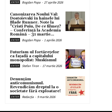
Bogdan Popa
-
27 aprilie 2026
ENTER
Canonizarea Noului Val:
Dostoievski în hainele lui
Blade Runner. Note la
“Cristi Puiu, De ce filmez?
– Conferință la Academia
Română – 31 martie...
Bogdan Popa
-
1 aprilie 2026
ENTER
Futurism-ul fortărețelor
ca fațadă a capitalului
monopolist: Muskismul
Stefan Tiron
-
17 martie 2026
ENTER
Denunțăm
anticomunismul.
Revendicăm dreptul la o
societate fără exploatare!
Redacția
-
9 martie 2026
ENTER