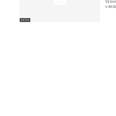
Vă învi
o dezb
ENTER