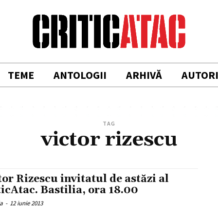
TEME
ANTOLOGII
ARHIVĂ
AUTOR
TAG
victor rizescu
tor Rizescu invitatul de astăzi al
ticAtac. Bastilia, ora 18.00
ia
-
12 iunie 2013