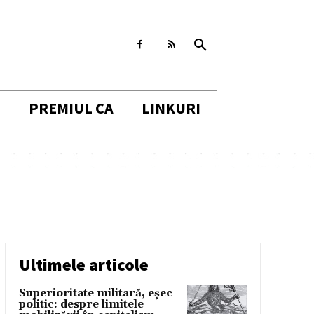
I
PREMIUL CA
LINKURI
Ultimele articole
Superioritate militară, eșec
politic: despre limitele