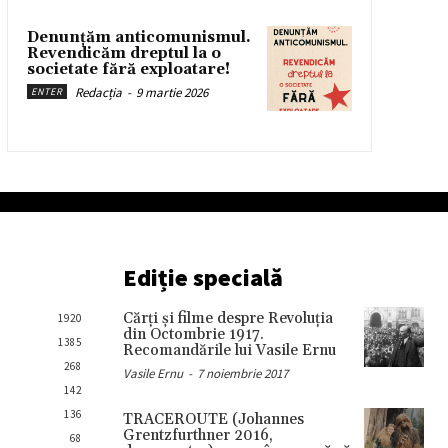
Denunțăm anticomunismul.
Revendicăm dreptul la o
societate fără exploatare!
Redacția
-
9 martie 2026
ENTER
Ediție specială
Cărţi şi filme despre Revoluţia
1920
din Octombrie 1917.
1385
Recomandările lui Vasile Ernu
268
Vasile Ernu
-
7 noiembrie 2017
142
136
TRACEROUTE (Johannes
Grentzfurthner 2016,
68