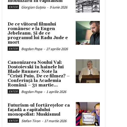
mobilizării în capitalism
Giorgian Guțoiu
-
9 iunie 2026
ENTER
De ce viitorul filmului
românesc e la Eugen
Jebeleanu. Și de ce
programul lui Radu Jude e
mort
Bogdan Popa
-
27 aprilie 2026
ENTER
Canonizarea Noului Val:
Dostoievski în hainele lui
Blade Runner. Note la
“Cristi Puiu, De ce filmez? –
Conferință la Academia
Română – 31 martie...
Bogdan Popa
-
1 aprilie 2026
ENTER
Futurism-ul fortărețelor ca
fațadă a capitalului
monopolist: Muskismul
Stefan Tiron
-
17 martie 2026
ENTER