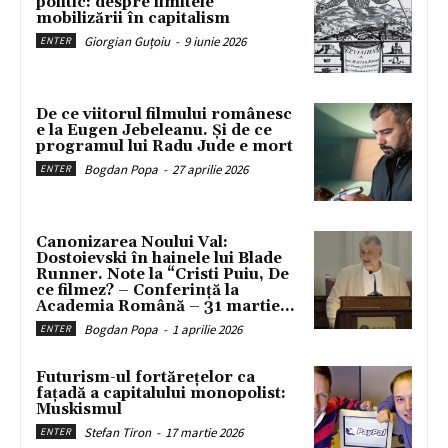
politic: despre limitele
mobilizării în capitalism
Giorgian Guțoiu
-
9 iunie 2026
ENTER
De ce viitorul filmului românesc
e la Eugen Jebeleanu. Și de ce
programul lui Radu Jude e mort
Bogdan Popa
-
27 aprilie 2026
ENTER
Canonizarea Noului Val:
Dostoievski în hainele lui Blade
Runner. Note la “Cristi Puiu, De
ce filmez? – Conferință la
Academia Română – 31 martie...
Bogdan Popa
-
1 aprilie 2026
ENTER
Futurism-ul fortărețelor ca
fațadă a capitalului monopolist:
Muskismul
Stefan Tiron
-
17 martie 2026
ENTER