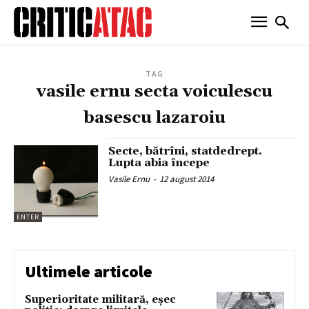
TAG
vasile ernu secta voiculescu
basescu lazaroiu
Secte, bătrîni, statdedrept.
Lupta abia începe
Vasile Ernu
-
12 august 2014
ENTER
Ultimele articole
Superioritate militară, eșec