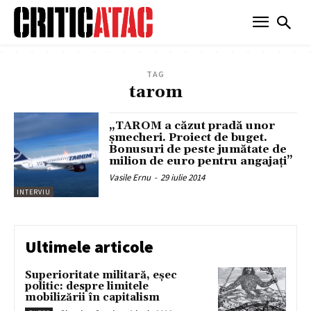
TAG
tarom
„TAROM a căzut pradă unor
şmecheri. Proiect de buget.
Bonusuri de peste jumătate de
milion de euro pentru angajați”
Vasile Ernu
-
29 iulie 2014
INTERVIU
Ultimele articole
Superioritate militară, eșec
politic: despre limitele
mobilizării în capitalism