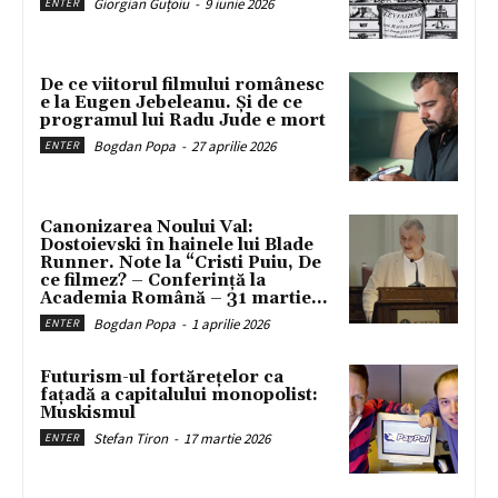
Giorgian Guțoiu
-
9 iunie 2026
ENTER
De ce viitorul filmului românesc
e la Eugen Jebeleanu. Și de ce
programul lui Radu Jude e mort
Bogdan Popa
-
27 aprilie 2026
ENTER
Canonizarea Noului Val:
Dostoievski în hainele lui Blade
Runner. Note la “Cristi Puiu, De
ce filmez? – Conferință la
Academia Română – 31 martie...
Bogdan Popa
-
1 aprilie 2026
ENTER
Futurism-ul fortărețelor ca
fațadă a capitalului monopolist:
Muskismul
Stefan Tiron
-
17 martie 2026
ENTER