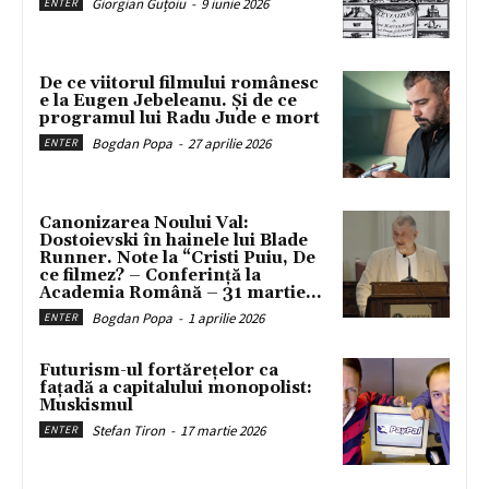
Giorgian Guțoiu
-
9 iunie 2026
ENTER
De ce viitorul filmului românesc
e la Eugen Jebeleanu. Și de ce
programul lui Radu Jude e mort
Bogdan Popa
-
27 aprilie 2026
ENTER
Canonizarea Noului Val:
Dostoievski în hainele lui Blade
Runner. Note la “Cristi Puiu, De
ce filmez? – Conferință la
Academia Română – 31 martie...
Bogdan Popa
-
1 aprilie 2026
ENTER
Futurism-ul fortărețelor ca
fațadă a capitalului monopolist:
Muskismul
Stefan Tiron
-
17 martie 2026
ENTER