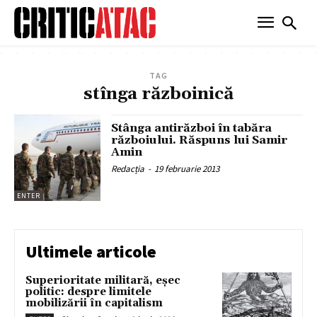
TAG
stînga războinică
Stânga antirăzboi în tabăra
războiului. Răspuns lui Samir
Amin
Redacția
-
19 februarie 2013
ENTER
Ultimele articole
Superioritate militară, eșec
politic: despre limitele
mobilizării în capitalism