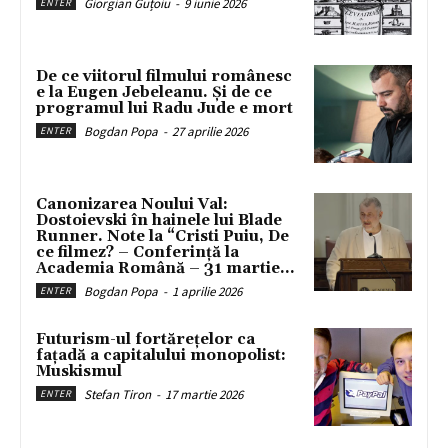
Giorgian Guțoiu
-
9 iunie 2026
ENTER
De ce viitorul filmului românesc
e la Eugen Jebeleanu. Și de ce
programul lui Radu Jude e mort
Bogdan Popa
-
27 aprilie 2026
ENTER
Canonizarea Noului Val:
Dostoievski în hainele lui Blade
Runner. Note la “Cristi Puiu, De
ce filmez? – Conferință la
Academia Română – 31 martie...
Bogdan Popa
-
1 aprilie 2026
ENTER
Futurism-ul fortărețelor ca
fațadă a capitalului monopolist:
Muskismul
Stefan Tiron
-
17 martie 2026
ENTER