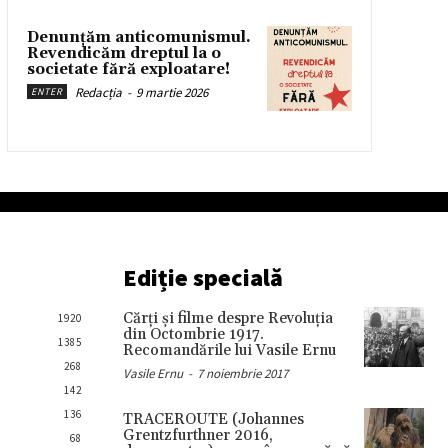
Denunțăm anticomunismul.
Revendicăm dreptul la o
societate fără exploatare!
Redacția
-
9 martie 2026
ENTER
Ediție specială
Cărţi şi filme despre Revoluţia
1920
din Octombrie 1917.
1385
Recomandările lui Vasile Ernu
268
Vasile Ernu
-
7 noiembrie 2017
142
136
TRACEROUTE (Johannes
Grentzfurthner 2016,
68