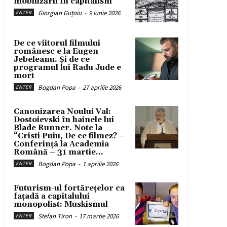
mobilizării în capitalism
Giorgian Guțoiu
-
9 iunie 2026
ENTER
De ce viitorul filmului
românesc e la Eugen
Jebeleanu. Și de ce
programul lui Radu Jude e
mort
Bogdan Popa
-
27 aprilie 2026
ENTER
Canonizarea Noului Val:
Dostoievski în hainele lui
Blade Runner. Note la
“Cristi Puiu, De ce filmez? –
Conferință la Academia
Română – 31 martie...
Bogdan Popa
-
1 aprilie 2026
ENTER
Futurism-ul fortărețelor ca
fațadă a capitalului
monopolist: Muskismul
Stefan Tiron
-
17 martie 2026
ENTER