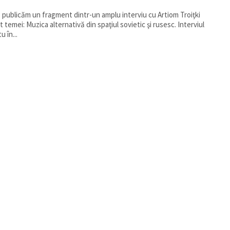
s publicăm un fragment dintr-un amplu interviu cu Artiom Troiţki
t temei: Muzica alternativă din spaţiul sovietic şi rusesc. Interviul
u în...