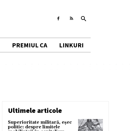
I
PREMIUL CA
LINKURI
Ultimele articole
Superioritate militară, eșec
politic: despre limitele