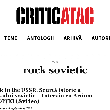
TEME
ANTOLOGII
ARHIVĂ
AUTOR
TAG
rock sovietic
k in the USSR. Scurtă istorie a
kului sovietic – Interviu cu Artiom
IŢKI (&video)
Ernu
-
8 septembrie 2012