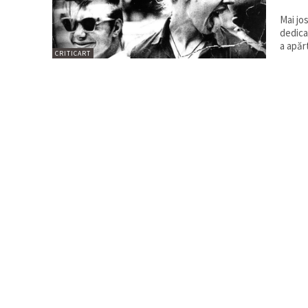
Mai jo
dedica
a apărt
CRITICART