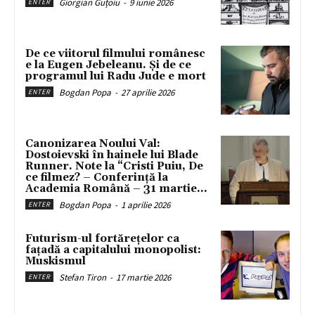
Giorgian Guțoiu
-
9 iunie 2026
ENTER
De ce viitorul filmului românesc
e la Eugen Jebeleanu. Și de ce
programul lui Radu Jude e mort
Bogdan Popa
-
27 aprilie 2026
ENTER
Canonizarea Noului Val:
Dostoievski în hainele lui Blade
Runner. Note la “Cristi Puiu, De
ce filmez? – Conferință la
Academia Română – 31 martie...
Bogdan Popa
-
1 aprilie 2026
ENTER
Futurism-ul fortărețelor ca
fațadă a capitalului monopolist:
Muskismul
Stefan Tiron
-
17 martie 2026
ENTER