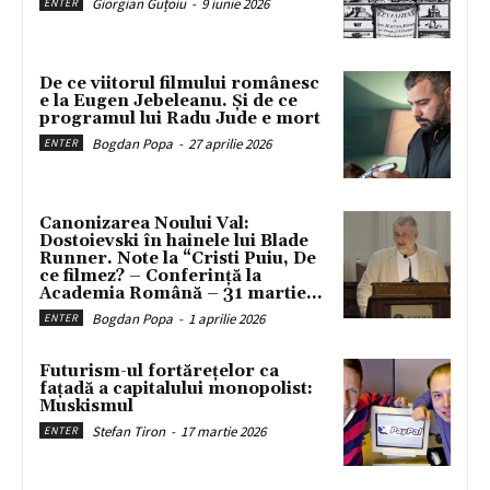
Giorgian Guțoiu
-
9 iunie 2026
ENTER
De ce viitorul filmului românesc
e la Eugen Jebeleanu. Și de ce
programul lui Radu Jude e mort
Bogdan Popa
-
27 aprilie 2026
ENTER
Canonizarea Noului Val:
Dostoievski în hainele lui Blade
Runner. Note la “Cristi Puiu, De
ce filmez? – Conferință la
Academia Română – 31 martie...
Bogdan Popa
-
1 aprilie 2026
ENTER
Futurism-ul fortărețelor ca
fațadă a capitalului monopolist:
Muskismul
Stefan Tiron
-
17 martie 2026
ENTER