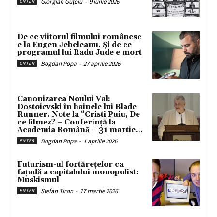
Giorgian Guțoiu
-
9 iunie 2026
ENTER
De ce viitorul filmului românesc
e la Eugen Jebeleanu. Și de ce
programul lui Radu Jude e mort
Bogdan Popa
-
27 aprilie 2026
ENTER
Canonizarea Noului Val:
Dostoievski în hainele lui Blade
Runner. Note la “Cristi Puiu, De
ce filmez? – Conferință la
Academia Română – 31 martie...
Bogdan Popa
-
1 aprilie 2026
ENTER
Futurism-ul fortărețelor ca
fațadă a capitalului monopolist:
Muskismul
Stefan Tiron
-
17 martie 2026
ENTER