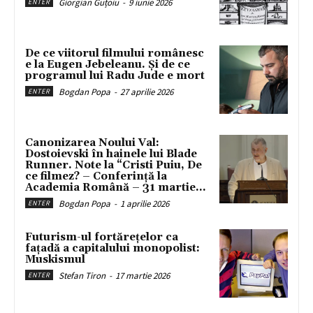
Giorgian Guțoiu
-
9 iunie 2026
ENTER
De ce viitorul filmului românesc
e la Eugen Jebeleanu. Și de ce
programul lui Radu Jude e mort
Bogdan Popa
-
27 aprilie 2026
ENTER
Canonizarea Noului Val:
Dostoievski în hainele lui Blade
Runner. Note la “Cristi Puiu, De
ce filmez? – Conferință la
Academia Română – 31 martie...
Bogdan Popa
-
1 aprilie 2026
ENTER
Futurism-ul fortărețelor ca
fațadă a capitalului monopolist:
Muskismul
Stefan Tiron
-
17 martie 2026
ENTER