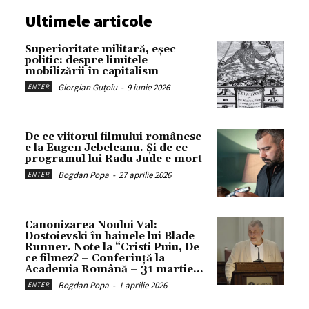
Ultimele articole
Superioritate militară, eșec
politic: despre limitele
mobilizării în capitalism
Giorgian Guțoiu
-
9 iunie 2026
ENTER
De ce viitorul filmului românesc
e la Eugen Jebeleanu. Și de ce
programul lui Radu Jude e mort
Bogdan Popa
-
27 aprilie 2026
ENTER
Canonizarea Noului Val:
Dostoievski în hainele lui Blade
Runner. Note la “Cristi Puiu, De
ce filmez? – Conferință la
Academia Română – 31 martie...
Bogdan Popa
-
1 aprilie 2026
ENTER