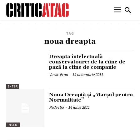
TAG
noua dreapta
Dreapta intelectuală
conservatoare: de la cîine de
pază la cîine de companie
Vasile Ernu
-
19 octombrie 2011
ENTER
Noua Dreaptă şi „Marşul pentru
Normalitate”
Redacția
-
14 iunie 2011
INSERT