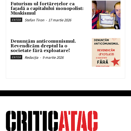
Futurism-ul fortărețelor ca
fațadă a capitalului monopolist:
Muskismul
Stefan Tiron
-
17 martie 2026
ENTER
Denunțăm anticomunismul.
Revendicăm dreptul la o
societate fără exploatare!
Redacția
-
9 martie 2026
ENTER